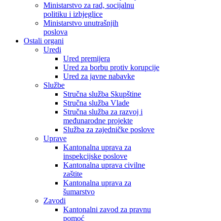
Ministarstvo za rad, socijalnu
politiku i izbjeglice
Ministarstvo unutrašnjih
poslova
Ostali organi
Uredi
Ured premijera
Ured za borbu protiv korupcije
Ured za javne nabavke
Službe
Stručna služba Skupštine
Stručna služba Vlade
Stručna služba za razvoj i
međunarodne projekte
Služba za zajedničke poslove
Uprave
Kantonalna uprava za
inspekcijske poslove
Kantonalna uprava civilne
zaštite
Kantonalna uprava za
šumarstvo
Zavodi
Kantonalni zavod za pravnu
pomoć