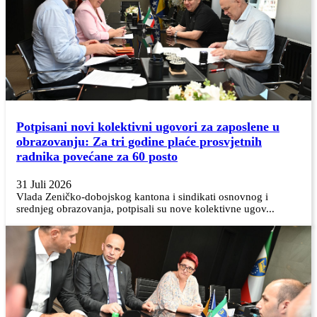
Potpisani novi kolektivni ugovori za zaposlene u
obrazovanju: Za tri godine plaće prosvjetnih
radnika povećane za 60 posto
31 Juli 2026
Vlada Zeničko-dobojskog kantona i sindikati osnovnog i
srednjeg obrazovanja, potpisali su nove kolektivne ugov...