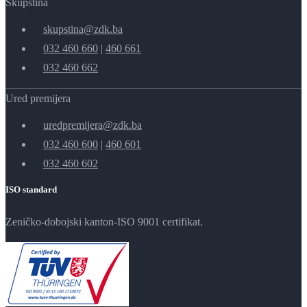
Skupština
skupstina@zdk.ba
032 460 660
|
460 661
032 460 662
Ured premijera
uredpremijera@zdk.ba
032 460 600
|
460 601
032 460 602
ISO standard
Zeničko-dobojski kanton-ISO 9001 certifikat.