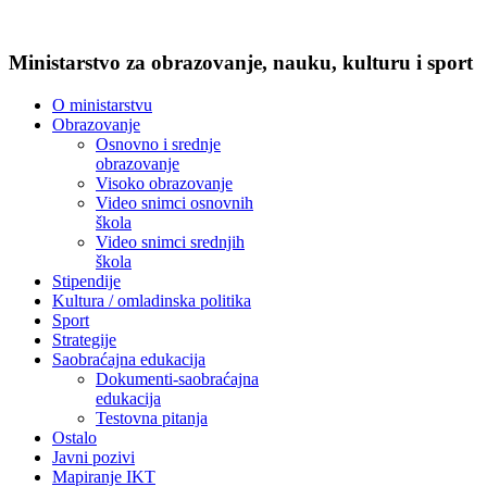
Ministarstvo za obrazovanje, nauku, kulturu i sport
O ministarstvu
Obrazovanje
Osnovno i srednje
obrazovanje
Visoko obrazovanje
Video snimci osnovnih
škola
Video snimci srednjih
škola
Stipendije
Kultura / omladinska politika
Sport
Strategije
Saobraćajna edukacija
Dokumenti-saobraćajna
edukacija
Testovna pitanja
Ostalo
Javni pozivi
Mapiranje IKT