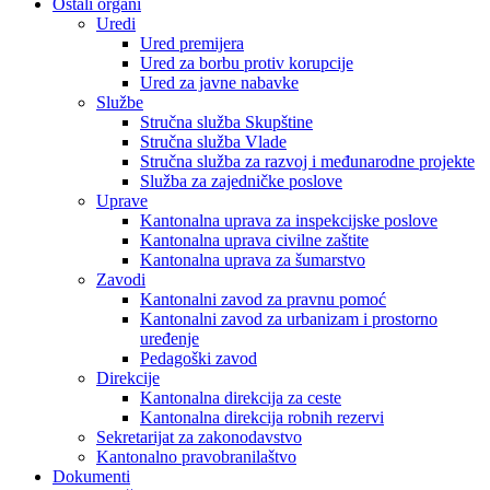
Ostali organi
Uredi
Ured premijera
Ured za borbu protiv korupcije
Ured za javne nabavke
Službe
Stručna služba Skupštine
Stručna služba Vlade
Stručna služba za razvoj i međunarodne projekte
Služba za zajedničke poslove
Uprave
Kantonalna uprava za inspekcijske poslove
Kantonalna uprava civilne zaštite
Kantonalna uprava za šumarstvo
Zavodi
Kantonalni zavod za pravnu pomoć
Kantonalni zavod za urbanizam i prostorno
uređenje
Pedagoški zavod
Direkcije
Kantonalna direkcija za ceste
Kantonalna direkcija robnih rezervi
Sekretarijat za zakonodavstvo
Kantonalno pravobranilaštvo
Dokumenti