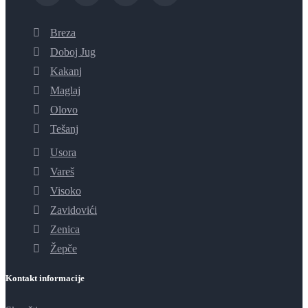
Breza
Doboj Jug
Kakanj
Maglaj
Olovo
Tešanj
Usora
Vareš
Visoko
Zavidovići
Zenica
Žepče
Kontakt informacije