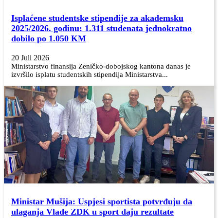
Isplaćene studentske stipendije za akademsku
2025/2026. godinu: 1.311 studenata jednokratno
dobilo po 1.050 KM
20 Juli 2026
Ministarstvo finansija Zeničko-dobojskog kantona danas je
izvršilo isplatu studentskih stipendija Ministarstva...
Ministar Mušija: Uspjesi sportista potvrđuju da
ulaganja Vlade ZDK u sport daju rezultate