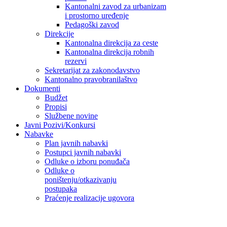
Kantonalni zavod za urbanizam
i prostorno uređenje
Pedagoški zavod
Direkcije
Kantonalna direkcija za ceste
Kantonalna direkcija robnih
rezervi
Sekretarijat za zakonodavstvo
Kantonalno pravobranilaštvo
Dokumenti
Budžet
Propisi
Službene novine
Javni Pozivi/Konkursi
Nabavke
Plan javnih nabavki
Postupci javnih nabavki
Odluke o izboru ponuđača
Odluke o
poništenju/otkazivanju
postupaka
Praćenje realizacije ugovora