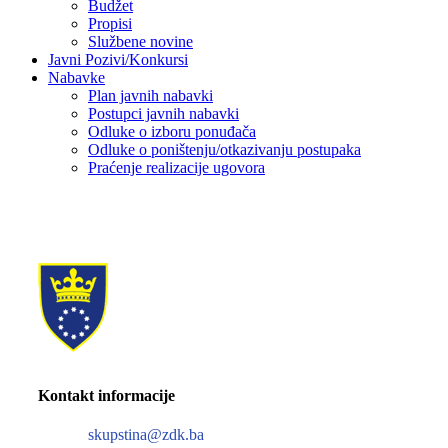
Budžet
Propisi
Službene novine
Javni Pozivi/Konkursi
Nabavke
Plan javnih nabavki
Postupci javnih nabavki
Odluke o izboru ponuđača
Odluke o poništenju/otkazivanju postupaka
Praćenje realizacije ugovora
Kontakt informacije
skupstina@zdk.ba