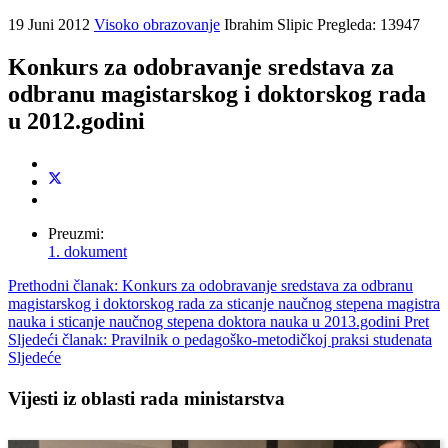
19 Juni 2012
Visoko obrazovanje
Ibrahim Slipic
Pregleda: 13947
Konkurs za odobravanje sredstava za
odbranu magistarskog i doktorskog rada
u 2012.godini
Preuzmi:
1. dokument
Prethodni članak: Konkurs za odobravanje sredstava za odbranu
magistarskog i doktorskog rada za sticanje naučnog stepena magistra
nauka i sticanje naučnog stepena doktora nauka u 2013.godini
Pret
Sljedeći članak: Pravilnik o pedagoško-metodičkoj praksi studenata
Sljedeće
Vijesti iz oblasti rada ministarstva