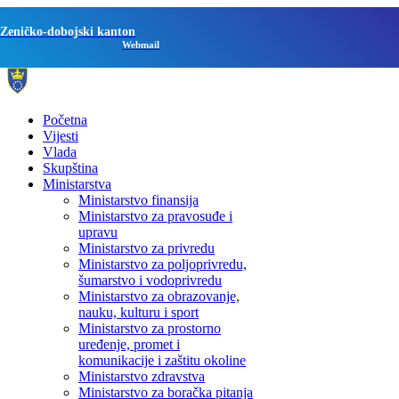
Zeničko-dobojski kanton
Webmail
Početna
Vijesti
Vlada
Skupština
Ministarstva
Ministarstvo finansija
Ministarstvo za pravosuđe i
upravu
Ministarstvo za privredu
Ministarstvo za poljoprivredu,
šumarstvo i vodoprivredu
Ministarstvo za obrazovanje,
nauku, kulturu i sport
Ministarstvo za prostorno
uređenje, promet i
komunikacije i zaštitu okoline
Ministarstvo zdravstva
Ministarstvo za boračka pitanja