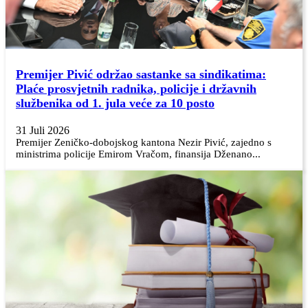
Premijer Pivić održao sastanke sa sindikatima:
Plaće prosvjetnih radnika, policije i državnih
službenika od 1. jula veće za 10 posto
31 Juli 2026
Premijer Zeničko-dobojskog kantona Nezir Pivić, zajedno s
ministrima policije Emirom Vračom, finansija Dženano...