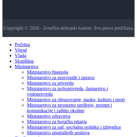
Copyright © 2026 - Zeničko-dobojski kanton. Sva prava pridržana.
Početna
Vijesti
Vlada
Skupština
Ministarstva
Ministarstvo finansija
Ministarstvo za pravosuđe i upravu
Ministarstvo za privredu
Ministarstvo za poljoprivredu, šumarstvo i
vodoprivredu
Ministarstvo za obrazovanje, nauku, kulturu i sport
Ministarstvo za prostorno uređenje, promet i
komunikacije i zaštitu okoline
Ministarstvo zdravstva
Ministarstvo za boračka pitanja
Ministarstvo za rad, socijalnu politiku i izbjeglice
Ministarstvo unutrašnjih poslova