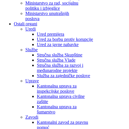
Ministarstvo za rad, socijalnu
politiku i izbjeglice
Ministarstvo unutrašnjih
poslova
Ostali organi
Uredi
Ured premijera
Ured za borbu protiv korupcije
Ured za javne nabavke
Službe
Stručna služba Skupštine
Stručna služba Vlade
Stručna služba za razvoj i
međunarodne projekte
Služba za zajedničke poslove
Uprave
Kantonalna uprava za
inspekcijske poslove
Kantonalna uprava civilne
zaštite
Kantonalna uprava za
šumarstvo
Zavodi
Kantonalni zavod za pravnu
pomoć