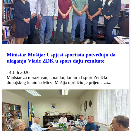
Ministar Mušija: Uspjesi sportista potvrđuju da
ulaganja Vlade ZDK u sport daju rezultate
14 Juli 2026
Ministar za obrazovanje, nauku, kulturu i sport Zeničko-
dobojskog kantona Mirza Mušija upriličio je prijeme za...