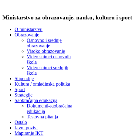
Ministarstvo za obrazovanje, nauku, kulturu i sport
O ministarstvu
Obrazovanje
Osnovno i srednje
obrazovanje
Visoko obrazovanje
Video snimci osnovnih
škola
Video snimci srednjih
škola
Stipendije
Kultura / omladinska politika
Sport
Strategije
Saobraćajna edukacija
Dokumenti-saobraćajna
edukacija
Testovna pitanja
Ostalo
Javni pozivi
Mapiranje IKT