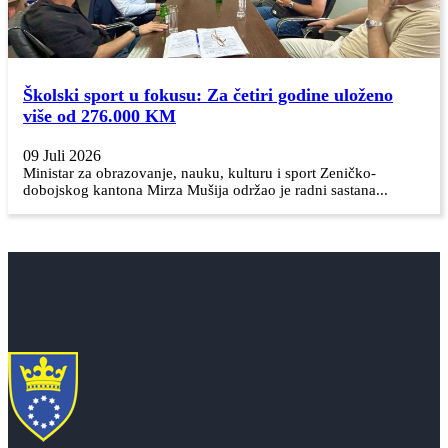
Školski sport u fokusu: Za četiri godine uloženo
više od 276.000 KM
09 Juli 2026
Ministar za obrazovanje, nauku, kulturu i sport Zeničko-
dobojskog kantona Mirza Mušija održao je radni sastana...