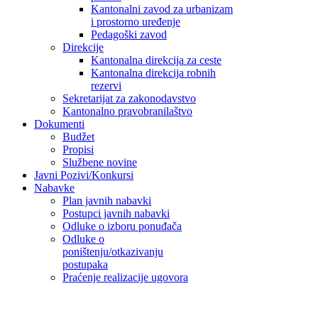
Kantonalni zavod za urbanizam
i prostorno uređenje
Pedagoški zavod
Direkcije
Kantonalna direkcija za ceste
Kantonalna direkcija robnih
rezervi
Sekretarijat za zakonodavstvo
Kantonalno pravobranilaštvo
Dokumenti
Budžet
Propisi
Službene novine
Javni Pozivi/Konkursi
Nabavke
Plan javnih nabavki
Postupci javnih nabavki
Odluke o izboru ponuđača
Odluke o
poništenju/otkazivanju
postupaka
Praćenje realizacije ugovora