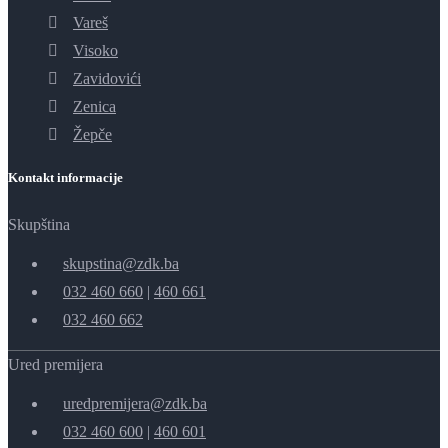
Vareš
Visoko
Zavidovići
Zenica
Žepče
Kontakt informacije
Skupština
skupstina@zdk.ba
032 460 660
|
460 661
032 460 662
Ured premijera
uredpremijera@zdk.ba
032 460 600
|
460 601