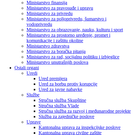
Ministarstvo finansija
Ministarstvo za pravosuđe i upravu
Ministarstvo za privredu
Ministarstvo za poljoprivredu, šumarstvo i
vodoprivredu
Ministarstvo za obrazovanje, nauku, kulturu i sport
Ministarstvo za prostorno uređenje, promet i
komunikacije i zaštitu okoline
Ministarstvo zdravstva
Ministarstvo za boračka pitanja
Ministarstvo za rad, socijalnu politiku i izbjeglice
Ministarstvo unutrašnjih poslova
Ostali organi
Uredi
Ured premijera
Ured za borbu protiv korupcije
Ured za javne nabavke
Službe
Stručna služba Skupštine
Stručna služba Vlade
Stručna služba za razvoj i međunarodne projekte
Služba za zajedničke poslove
Uprave
Kantonalna uprava za inspekcijske poslove
Kantonalna uprava civilne zaštite