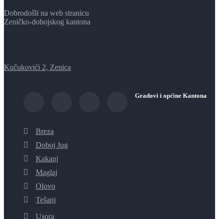
Dobrodošli na web stranicu
Zeničko-dobojskog kantona
Kučukovići 2, Zenica
Gradovi i općine Kantona
Breza
Doboj Jug
Kakanj
Maglaj
Olovo
Tešanj
Usora