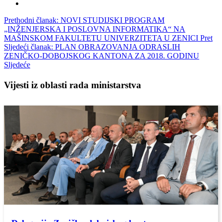
Prethodni članak: NOVI STUDIJSKI PROGRAM
„INŽENJERSKA I POSLOVNA INFORMATIKA“ NA
MAŠINSKOM FAKULTETU UNIVERZITETA U ZENICI
Pret
Sljedeći članak: PLAN OBRAZOVANJA ODRASLIH
ZENIČKO-DOBOJSKOG KANTONA ZA 2018. GODINU
Sljedeće
Vijesti iz oblasti rada ministarstva