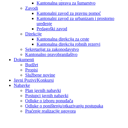
Kantonalna uprava za šumarstvo
Zavodi
Kantonalni zavod za pravnu pomoć
Kantonalni zavod za urbanizam i prostorno
uređenje
Pedagoški zavod
Direkcije
Kantonalna direkcija za ceste
Kantonalna direkcija robnih rezervi
Sekretarijat za zakonodavstvo
Kantonalno pravobranilaštvo
Dokumenti
Budžet
Propisi
Službene novine
Javni Pozivi/Konkursi
Nabavke
Plan javnih nabavki
Postupci javnih nabavki
Odluke o izboru ponuđača
Odluke o poništenju/otkazivanju postupaka
Praćenje realizacije ugovora