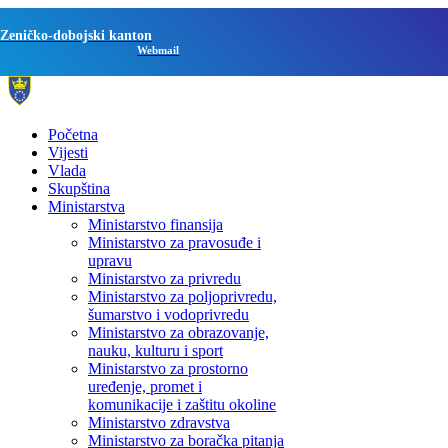
Zeničko-dobojski kanton
Webmail
Početna
Vijesti
Vlada
Skupština
Ministarstva
Ministarstvo finansija
Ministarstvo za pravosuđe i
upravu
Ministarstvo za privredu
Ministarstvo za poljoprivredu,
šumarstvo i vodoprivredu
Ministarstvo za obrazovanje,
nauku, kulturu i sport
Ministarstvo za prostorno
uređenje, promet i
komunikacije i zaštitu okoline
Ministarstvo zdravstva
Ministarstvo za boračka pitanja