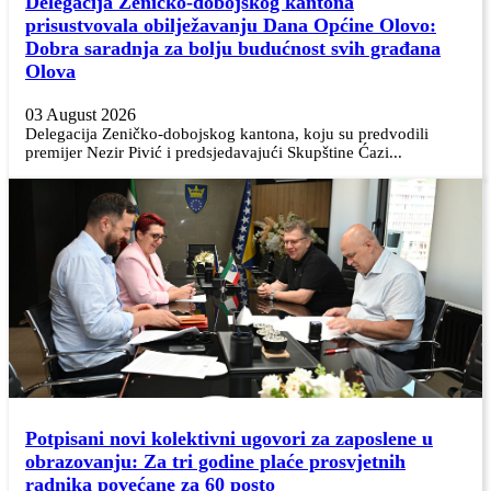
Delegacija Zeničko-dobojskog kantona
prisustvovala obilježavanju Dana Općine Olovo:
Dobra saradnja za bolju budućnost svih građana
Olova
03 August 2026
Delegacija Zeničko-dobojskog kantona, koju su predvodili
premijer Nezir Pivić i predsjedavajući Skupštine Ćazi...
Potpisani novi kolektivni ugovori za zaposlene u
obrazovanju: Za tri godine plaće prosvjetnih
radnika povećane za 60 posto