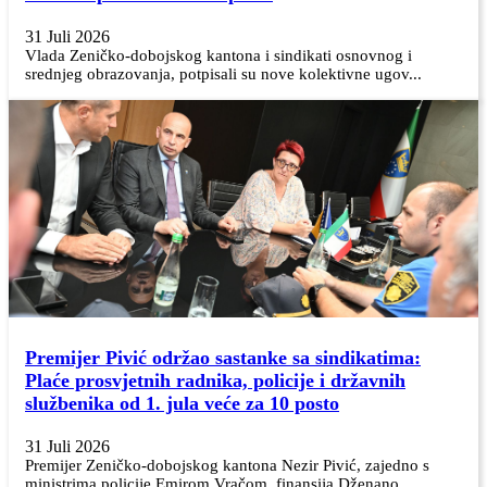
31 Juli 2026
Vlada Zeničko-dobojskog kantona i sindikati osnovnog i
srednjeg obrazovanja, potpisali su nove kolektivne ugov...
Premijer Pivić održao sastanke sa sindikatima:
Plaće prosvjetnih radnika, policije i državnih
službenika od 1. jula veće za 10 posto
31 Juli 2026
Premijer Zeničko-dobojskog kantona Nezir Pivić, zajedno s
ministrima policije Emirom Vračom, finansija Dženano...