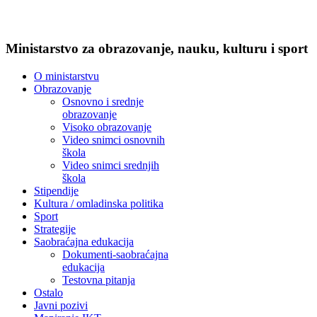
Ministarstvo za obrazovanje, nauku, kulturu i sport
O ministarstvu
Obrazovanje
Osnovno i srednje
obrazovanje
Visoko obrazovanje
Video snimci osnovnih
škola
Video snimci srednjih
škola
Stipendije
Kultura / omladinska politika
Sport
Strategije
Saobraćajna edukacija
Dokumenti-saobraćajna
edukacija
Testovna pitanja
Ostalo
Javni pozivi