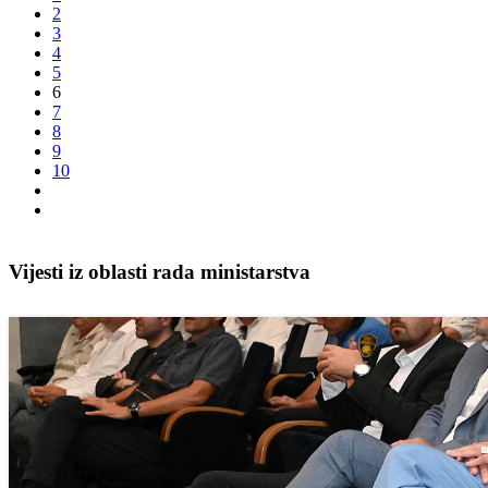
2
3
4
5
6
7
8
9
10
Vijesti iz oblasti rada ministarstva