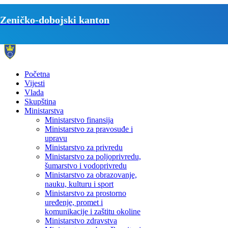
Zeničko-dobojski kanton
Početna
Vijesti
Vlada
Skupština
Ministarstva
Ministarstvo finansija
Ministarstvo za pravosuđe i
upravu
Ministarstvo za privredu
Ministarstvo za poljoprivredu,
šumarstvo i vodoprivredu
Ministarstvo za obrazovanje,
nauku, kulturu i sport
Ministarstvo za prostorno
uređenje, promet i
komunikacije i zaštitu okoline
Ministarstvo zdravstva