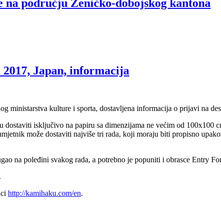
ine na području Zeničko-dobojskog kantona
i 2017, Japan, informacija
og ministarstva kulture i sporta, dostavljena informacija o prijavi na d
u dostaviti isključivo na papiru sa dimenzijama ne većim od 100x100 cm.
jetnik može dostaviti najviše tri rada, koji moraju biti propisno upakova
ugao na poleđini svakog rada, a potrebno je popuniti i obrasce Entry For
.
ici
http://kamihaku.com/en
.