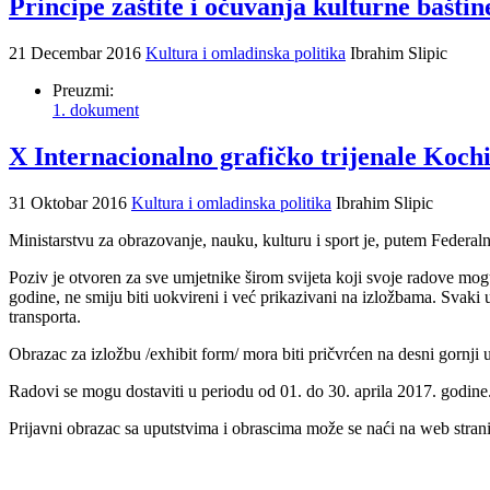
Principe zaštite i očuvanja kulturne bašt
21 Decembar 2016
Kultura i omladinska politika
Ibrahim Slipic
Preuzmi:
1. dokument
X Internacionalno grafičko trijenale Koch
31 Oktobar 2016
Kultura i omladinska politika
Ibrahim Slipic
Ministarstvu za obrazovanje, nauku, kulturu i sport je, putem Federaln
Poziv je otvoren za sve umjetnike širom svijeta koji svoje radove mog
godine, ne smiju biti uokvireni i već prikazivani na izložbama. Svaki um
transporta.
Obrazac za izložbu /exhibit form/ mora biti pričvrćen na desni gornji 
Radovi se mogu dostaviti u periodu od 01. do 30. aprila 2017. godine
Prijavni obrazac sa uputstvima i obrascima može se naći na web stran