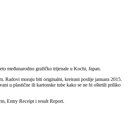
eseto međunarodno grafičko trijenale u Kochi, Japan.
 Radovi moraju biti originalni, kreirani poslije januara 2015.
ni u plastične ili kartonske tube kako se ne bi oštetili priliko
m, Entry Receipt i result Report.