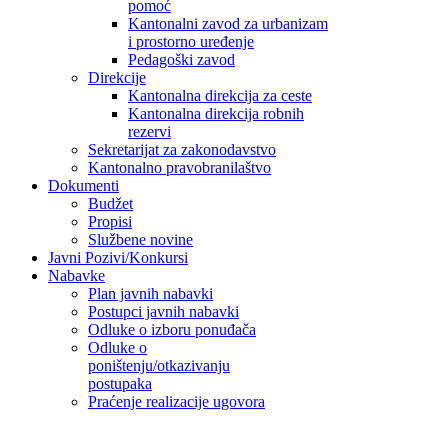
pomoć
Kantonalni zavod za urbanizam
i prostorno uređenje
Pedagoški zavod
Direkcije
Kantonalna direkcija za ceste
Kantonalna direkcija robnih
rezervi
Sekretarijat za zakonodavstvo
Kantonalno pravobranilaštvo
Dokumenti
Budžet
Propisi
Službene novine
Javni Pozivi/Konkursi
Nabavke
Plan javnih nabavki
Postupci javnih nabavki
Odluke o izboru ponuđača
Odluke o
poništenju/otkazivanju
postupaka
Praćenje realizacije ugovora