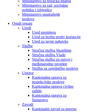
Ministarstvo za boračka pitanja
Ministarstvo za rad, socijalnu
politiku i izbjeglice
Ministarstvo unutrašnjih
poslova
Ostali organi
Uredi
Ured premijera
Ured za borbu protiv korupcije
Ured za javne nabavke
Službe
Stručna služba Skupštine
Stručna služba Vlade
Stručna služba za razvoj i
međunarodne projekte
Služba za zajedničke poslove
Uprave
Kantonalna uprava za
inspekcijske poslove
Kantonalna uprava civilne
zaštite
Kantonalna uprava za
šumarstvo
Zavodi
Kantonalni zavod za pravnu