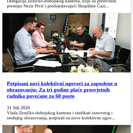
Delegacija Zeničko-dobojskog kantona, koju su predvodili
premijer Nezir Pivić i predsjedavajući Skupštine Ćazi...
Potpisani novi kolektivni ugovori za zaposlene u
obrazovanju: Za tri godine plaće prosvjetnih
radnika povećane za 60 posto
31 Juli 2026
Vlada Zeničko-dobojskog kantona i sindikati osnovnog i
srednjeg obrazovanja, potpisali su nove kolektivne ugov...