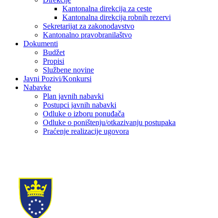
Kantonalna direkcija za ceste
Kantonalna direkcija robnih rezervi
Sekretarijat za zakonodavstvo
Kantonalno pravobranilaštvo
Dokumenti
Budžet
Propisi
Službene novine
Javni Pozivi/Konkursi
Nabavke
Plan javnih nabavki
Postupci javnih nabavki
Odluke o izboru ponuđača
Odluke o poništenju/otkazivanju postupaka
Praćenje realizacije ugovora