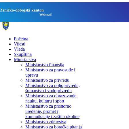
Zeničko-dobojski kanton
Webmail
Početna
Vijesti
Vlada
Skupština
Ministarstva
Ministarstvo finansija
Ministarstvo za pravosuđe i
upravu
Ministarstvo za privredu
Ministarstvo za poljoprivredu,
šumarstvo i vodoprivredu
Ministarstvo za obrazovanje,
nauku, kulturu i sport
Ministarstvo za prostorno
uređenje, promet i
komunikacije i zaštitu okoline
Ministarstvo zdravstva
Ministarstvo za boračka pitanja