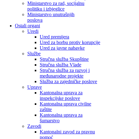
Ministarstvo za rad, socijalnu
politiku i izbjeglice
Ministarstvo unutrašnjih
poslova
Ostali organi
Uredi
Ured premijera
Ured za borbu protiv korupcije
Ured za javne nabavke
Službe
Stručna služba Skupštine
Stručna služba Vlade
Stručna služba za razvoj i
međunarodne projekte
Služba za zajedničke poslove
Uprave
Kantonalna uprava za
inspekcijske poslove
Kantonalna uprava civilne
zaštite
Kantonalna uprava za
šumarstvo
Zavodi
Kantonalni zavod za pravnu
pomoć