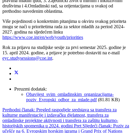
pravima mladih ljudi, 3. Zajednički život u mirnim i inkluzivnim
društvima i 4.Omladinski rad, sa orijentacijama u svakoj od
prethodno navedenim oblastima.
Više pojedinosti o konkretnim pitanjima u okviru svakog prioriteta
mogu se naći u prioritetima rada za sektor mladih za period 2024-
2027. godina na sljedećem linku
https://www.coe.int/en/web/youth/priorities
Rok za prijavu na studijske sesije za prvi semestar 2025. godine je
15. april 2024. godine, a prijave je potrebno dostaviti na e-mail
eyc.studysessions@coe.int
.
Preuzmi dodatak:
Obavijest_svim_omladinskim_organizacijama-
poziv_Evropski_odbor_za_mlade.pdf
(81.81 KB)
Prethodni članak: Pregled raspodjele sredstava sa transfera za
kulturne manifestacije i izdavačku djelatnost, transfera za
omladinske projektne aktivnosti i transfera za zaštitu kulturno-
historijskih spomenika u 2024. godini
Pret
Sljedeći članak: Poziv za
učešće na 6. Evropskim horskim igrama i Grand Prix of Nations