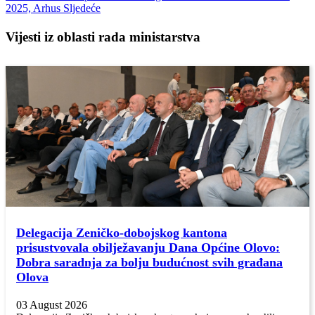
2025, Arhus
Sljedeće
Vijesti iz oblasti rada ministarstva
Delegacija Zeničko-dobojskog kantona
prisustvovala obilježavanju Dana Općine Olovo:
Dobra saradnja za bolju budućnost svih građana
Olova
03 August 2026