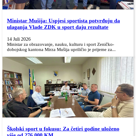
Ministar Mušija: Uspjesi sportista potvrđuju da
ulaganja Vlade ZDK u sport daju rezultate
14 Juli 2026
Ministar za obrazovanje, nauku, kulturu i sport Zeničko-
dobojskog kantona Mirza Mušija upriličio je prijeme za...
Školski sport u fokusu: Za četiri godine uloženo
više od 276.000 KM