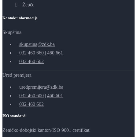
Žepče
Kontakt informacije
Skupština
skupstina@zdk.ba
032 460 660
|
460 661
032 460 662
Ured premijera
uredpremijera@zdk.ba
032 460 600
|
460 601
032 460 602
ISO standard
Zeničko-dobojski kanton-ISO 9001 certifikat.