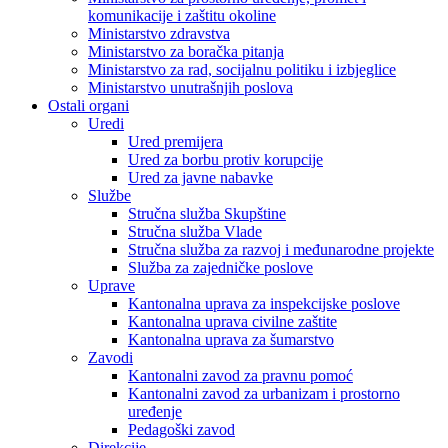
komunikacije i zaštitu okoline
Ministarstvo zdravstva
Ministarstvo za boračka pitanja
Ministarstvo za rad, socijalnu politiku i izbjeglice
Ministarstvo unutrašnjih poslova
Ostali organi
Uredi
Ured premijera
Ured za borbu protiv korupcije
Ured za javne nabavke
Službe
Stručna služba Skupštine
Stručna služba Vlade
Stručna služba za razvoj i međunarodne projekte
Služba za zajedničke poslove
Uprave
Kantonalna uprava za inspekcijske poslove
Kantonalna uprava civilne zaštite
Kantonalna uprava za šumarstvo
Zavodi
Kantonalni zavod za pravnu pomoć
Kantonalni zavod za urbanizam i prostorno
uređenje
Pedagoški zavod
Direkcije