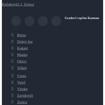
Kučukovići 2, Zenica
Gradovi i općine Kantona
Breza
Doboj Jug
Kakanj
Maglaj
Olovo
Tešanj
Usora
Vareš
Visoko
Zavidovići
Zenica