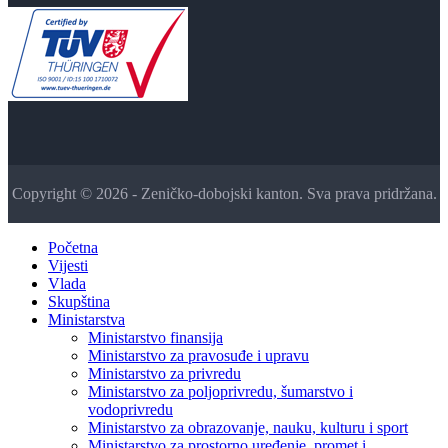
Copyright © 2026 - Zeničko-dobojski kanton. Sva prava pridržana.
Početna
Vijesti
Vlada
Skupština
Ministarstva
Ministarstvo finansija
Ministarstvo za pravosuđe i upravu
Ministarstvo za privredu
Ministarstvo za poljoprivredu, šumarstvo i
vodoprivredu
Ministarstvo za obrazovanje, nauku, kulturu i sport
Ministarstvo za prostorno uređenje, promet i