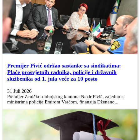
Premijer Pivić održao sastanke sa sindikatima:
Plaće prosvjetnih radnika, policije i državnih
službenika od 1. jula veće za 10 posto
31 Juli 2026
Premijer Zeničko-dobojskog kantona Nezir Pivić, zajedno s
ministrima policije Emirom Vračom, finansija Dženano...