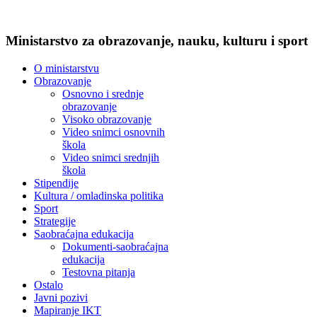
Ministarstvo za obrazovanje, nauku, kulturu i sport
O ministarstvu
Obrazovanje
Osnovno i srednje
obrazovanje
Visoko obrazovanje
Video snimci osnovnih
škola
Video snimci srednjih
škola
Stipendije
Kultura / omladinska politika
Sport
Strategije
Saobraćajna edukacija
Dokumenti-saobraćajna
edukacija
Testovna pitanja
Ostalo
Javni pozivi
Mapiranje IKT