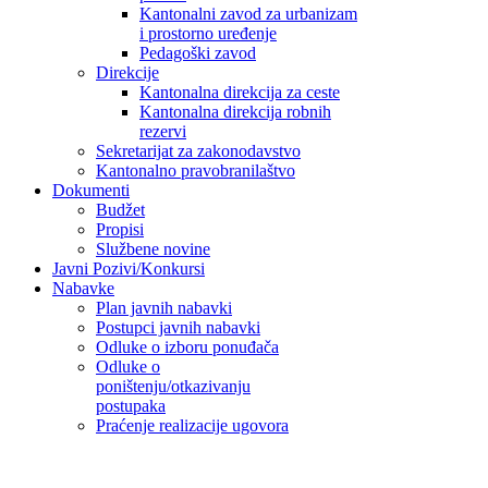
Kantonalni zavod za urbanizam
i prostorno uređenje
Pedagoški zavod
Direkcije
Kantonalna direkcija za ceste
Kantonalna direkcija robnih
rezervi
Sekretarijat za zakonodavstvo
Kantonalno pravobranilaštvo
Dokumenti
Budžet
Propisi
Službene novine
Javni Pozivi/Konkursi
Nabavke
Plan javnih nabavki
Postupci javnih nabavki
Odluke o izboru ponuđača
Odluke o
poništenju/otkazivanju
postupaka
Praćenje realizacije ugovora