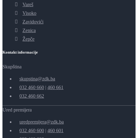
Vareš
Visoko
Zavidovići
Zenica
Žepče
Kontakt informacije
Skupština
skupstina@zdk.ba
032 460 660
|
460 661
032 460 662
Ured premijera
uredpremijera@zdk.ba
032 460 600
|
460 601