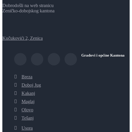
Dobrodošli na web stranicu
Zeničko-dobojskog kantona
Kučukovići 2, Zenica
Gradovi i općine Kantona
Breza
Doboj Jug
Kakanj
Maglaj
Olovo
Tešanj
Usora