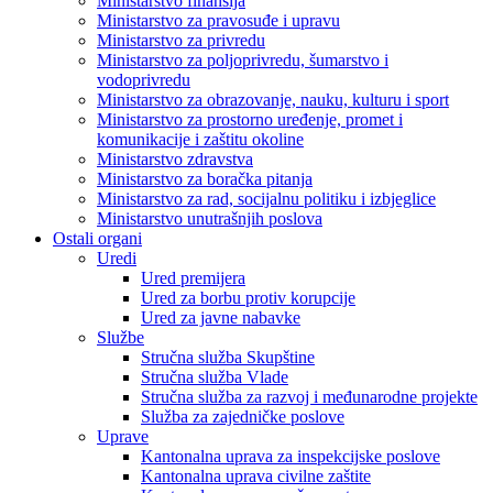
Ministarstvo finansija
Ministarstvo za pravosuđe i upravu
Ministarstvo za privredu
Ministarstvo za poljoprivredu, šumarstvo i
vodoprivredu
Ministarstvo za obrazovanje, nauku, kulturu i sport
Ministarstvo za prostorno uređenje, promet i
komunikacije i zaštitu okoline
Ministarstvo zdravstva
Ministarstvo za boračka pitanja
Ministarstvo za rad, socijalnu politiku i izbjeglice
Ministarstvo unutrašnjih poslova
Ostali organi
Uredi
Ured premijera
Ured za borbu protiv korupcije
Ured za javne nabavke
Službe
Stručna služba Skupštine
Stručna služba Vlade
Stručna služba za razvoj i međunarodne projekte
Služba za zajedničke poslove
Uprave
Kantonalna uprava za inspekcijske poslove
Kantonalna uprava civilne zaštite