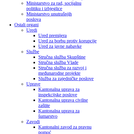
Ministarstvo za rad, socijalnu
politiku i izbjeglice
Ministarstvo unutrašnjih
poslova
Ostali organi
Uredi
Ured premijera
Ured za borbu protiv korupcije
Ured za javne nabavke
Službe
Stručna služba Skupštine
Stručna služba Vlade
Stručna služba za razvoj i
međunarodne projekte
Služba za zajedničke poslove
Uprave
Kantonalna uprava za
inspekcijske poslove
Kantonalna uprava civilne
zaštite
Kantonalna uprava za
šumarstvo
Zavodi
Kantonalni zavod za pravnu
pomoć