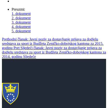
Preuzmi:
1. dokument
2. dokument
3. dokument
4. dokument
5. dokument
Prethodni članak: Javni poziv za dostavljanje prijava za dodjelu
sredstava za sport iz Budžeta Zeničko-dobojskog kantona za 2015.
godinu
Pret
Sljedeći članak: Javni poziv za dostavljanje prijava za
dodjelu sredstava za sport iz Budžeta Zeničko-dobojskog kantona za
2014. godinu
Sljedeće