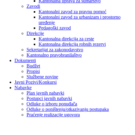
Kantonalna uprava za šumarstvo
Zavodi
Kantonalni zavod za pravnu pomoć
Kantonalni zavod za urbanizam i prostorno
uređenje
Pedagoški zavod
Direkcije
Kantonalna direkcija za ceste
Kantonalna direkcija robnih rezervi
Sekretarijat za zakonodavstvo
Kantonalno pravobranilaštvo
Dokumenti
Budžet
Propisi
Službene novine
Javni Pozivi/Konkursi
Nabavke
Plan javnih nabavki
Postupci javnih nabavki
Odluke o izboru ponuđača
Odluke o poništenju/otkazivanju postupaka
Praćenje realizacije ugovora