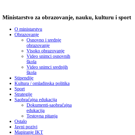
Ministarstvo za obrazovanje, nauku, kulturu i sport
O ministarstvu
Obrazovanje
Osnovno i srednje
obrazovanje
Visoko obrazovanje
Video snimci osnovnih
škola
Video snimci srednjih
škola
Stipendije
Kultura / omladinska politika
Sport
Strategije
Saobraćajna edukacija
Dokumenti-saobraćajna
edukacija
Testovna pitanja
Ostalo
Javni pozivi
Mapiranje IKT