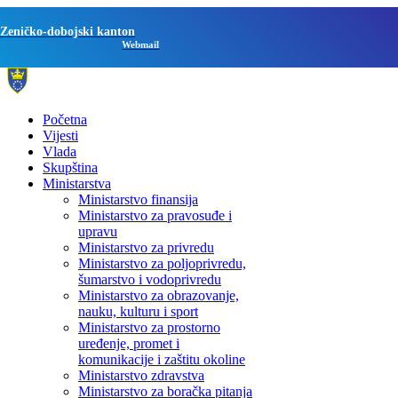
Zeničko-dobojski kanton
Webmail
Početna
Vijesti
Vlada
Skupština
Ministarstva
Ministarstvo finansija
Ministarstvo za pravosuđe i
upravu
Ministarstvo za privredu
Ministarstvo za poljoprivredu,
šumarstvo i vodoprivredu
Ministarstvo za obrazovanje,
nauku, kulturu i sport
Ministarstvo za prostorno
uređenje, promet i
komunikacije i zaštitu okoline
Ministarstvo zdravstva
Ministarstvo za boračka pitanja