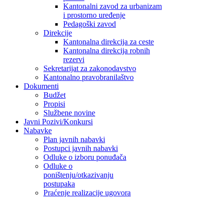
Kantonalni zavod za urbanizam
i prostorno uređenje
Pedagoški zavod
Direkcije
Kantonalna direkcija za ceste
Kantonalna direkcija robnih
rezervi
Sekretarijat za zakonodavstvo
Kantonalno pravobranilaštvo
Dokumenti
Budžet
Propisi
Službene novine
Javni Pozivi/Konkursi
Nabavke
Plan javnih nabavki
Postupci javnih nabavki
Odluke o izboru ponuđača
Odluke o
poništenju/otkazivanju
postupaka
Praćenje realizacije ugovora