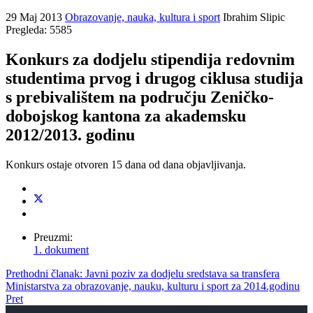
29 Maj 2013
Obrazovanje, nauka, kultura i sport
Ibrahim Slipic
Pregleda: 5585
Konkurs za dodjelu stipendija redovnim
studentima prvog i drugog ciklusa studija
s prebivalištem na području Zeničko-
dobojskog kantona za akademsku
2012/2013. godinu
Konkurs ostaje otvoren 15 dana od dana objavljivanja.
Preuzmi:
1. dokument
Prethodni članak: Javni poziv za dodjelu sredstava sa transfera
Ministarstva za obrazovanje, nauku, kulturu i sport za 2014.godinu
Pret