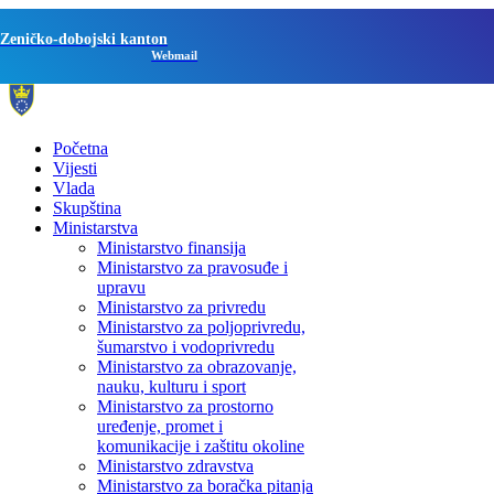
Zeničko-dobojski kanton
Webmail
Početna
Vijesti
Vlada
Skupština
Ministarstva
Ministarstvo finansija
Ministarstvo za pravosuđe i
upravu
Ministarstvo za privredu
Ministarstvo za poljoprivredu,
šumarstvo i vodoprivredu
Ministarstvo za obrazovanje,
nauku, kulturu i sport
Ministarstvo za prostorno
uređenje, promet i
komunikacije i zaštitu okoline
Ministarstvo zdravstva
Ministarstvo za boračka pitanja