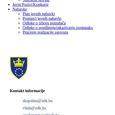
Javni Pozivi/Konkursi
Nabavke
Plan javnih nabavki
Postupci javnih nabavki
Odluke o izboru ponuđača
Odluke o poništenju/otkazivanju postupaka
Praćenje realizacije ugovora
Kontakt informacije
skupstina@zdk.ba
vlada@zdk.ba