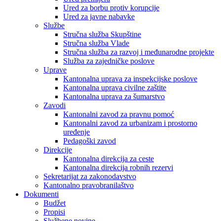
Ured za borbu protiv korupcije
Ured za javne nabavke
Službe
Stručna služba Skupštine
Stručna služba Vlade
Stručna služba za razvoj i međunarodne projekte
Služba za zajedničke poslove
Uprave
Kantonalna uprava za inspekcijske poslove
Kantonalna uprava civilne zaštite
Kantonalna uprava za šumarstvo
Zavodi
Kantonalni zavod za pravnu pomoć
Kantonalni zavod za urbanizam i prostorno
uređenje
Pedagoški zavod
Direkcije
Kantonalna direkcija za ceste
Kantonalna direkcija robnih rezervi
Sekretarijat za zakonodavstvo
Kantonalno pravobranilaštvo
Dokumenti
Budžet
Propisi
Službene novine