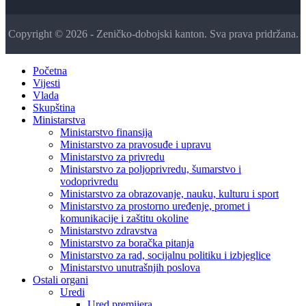
Copyright © 2026 - Zeničko-dobojski kanton. Sva prava pridržana.
Početna
Vijesti
Vlada
Skupština
Ministarstva
Ministarstvo finansija
Ministarstvo za pravosuđe i upravu
Ministarstvo za privredu
Ministarstvo za poljoprivredu, šumarstvo i
vodoprivredu
Ministarstvo za obrazovanje, nauku, kulturu i sport
Ministarstvo za prostorno uređenje, promet i
komunikacije i zaštitu okoline
Ministarstvo zdravstva
Ministarstvo za boračka pitanja
Ministarstvo za rad, socijalnu politiku i izbjeglice
Ministarstvo unutrašnjih poslova
Ostali organi
Uredi
Ured premijera