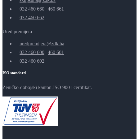
skupstina@zdk.ba
032 460 660
|
460 661
032 460 662
Ured premijera
uredpremijera@zdk.ba
032 460 600
|
460 601
032 460 602
ISO standard
Zeničko-dobojski kanton-ISO 9001 certifikat.