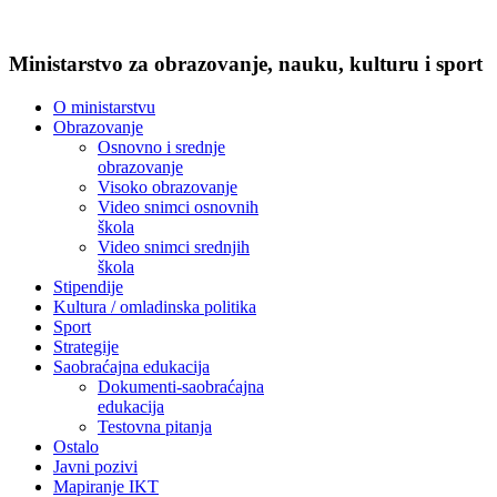
Ministarstvo za obrazovanje, nauku, kulturu i sport
O ministarstvu
Obrazovanje
Osnovno i srednje
obrazovanje
Visoko obrazovanje
Video snimci osnovnih
škola
Video snimci srednjih
škola
Stipendije
Kultura / omladinska politika
Sport
Strategije
Saobraćajna edukacija
Dokumenti-saobraćajna
edukacija
Testovna pitanja
Ostalo
Javni pozivi
Mapiranje IKT