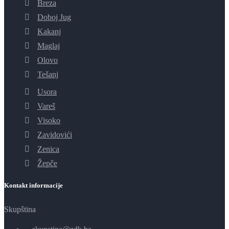
Breza
Doboj Jug
Kakanj
Maglaj
Olovo
Tešanj
Usora
Vareš
Visoko
Zavidovići
Zenica
Žepče
Kontakt informacije
Skupština