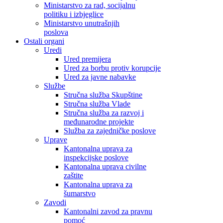
Ministarstvo za rad, socijalnu
politiku i izbjeglice
Ministarstvo unutrašnjih
poslova
Ostali organi
Uredi
Ured premijera
Ured za borbu protiv korupcije
Ured za javne nabavke
Službe
Stručna služba Skupštine
Stručna služba Vlade
Stručna služba za razvoj i
međunarodne projekte
Služba za zajedničke poslove
Uprave
Kantonalna uprava za
inspekcijske poslove
Kantonalna uprava civilne
zaštite
Kantonalna uprava za
šumarstvo
Zavodi
Kantonalni zavod za pravnu
pomoć