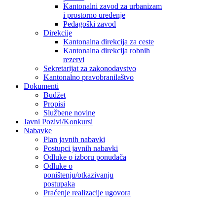
Kantonalni zavod za urbanizam
i prostorno uređenje
Pedagoški zavod
Direkcije
Kantonalna direkcija za ceste
Kantonalna direkcija robnih
rezervi
Sekretarijat za zakonodavstvo
Kantonalno pravobranilaštvo
Dokumenti
Budžet
Propisi
Službene novine
Javni Pozivi/Konkursi
Nabavke
Plan javnih nabavki
Postupci javnih nabavki
Odluke o izboru ponuđača
Odluke o
poništenju/otkazivanju
postupaka
Praćenje realizacije ugovora