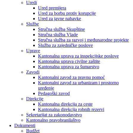
Uredi
Ured premijera
Ured za borbu protiv korupcije
Ured za javne nabavke
Službe
Stručna služba Skupštine
Stručna služba Vlade
Stručna služba za razvoj i međunarodne projekte
Služba za zajedničke poslove
Uprave
Kantonalna uprava za inspekcijske poslove
Kantonalna uprava civilne zaštite
Kantonalna uprava za šumarstvo
Zavodi
Kantonalni zavod za pravnu pomoć
Kantonalni zavod za urbanizam i prostorno
uređenje
Pedagoški zavod
Direkcije
Kantonalna direkcija za ceste
Kantonalna direkcija robnih rezervi
Sekretarijat za zakonodavstvo
Kantonalno pravobranilaštvo
Dokumenti
Budžet