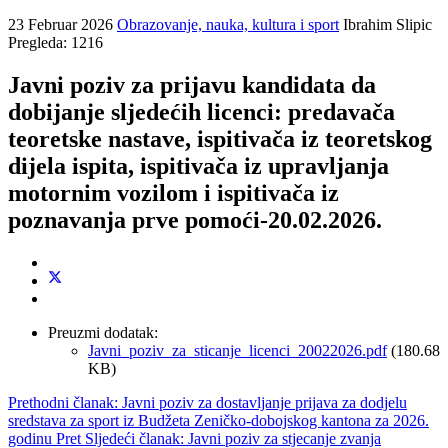
23 Februar 2026
Obrazovanje, nauka, kultura i sport
Ibrahim Slipic
Pregleda: 1216
Javni poziv za prijavu kandidata da
dobijanje sljedećih licenci: predavača
teoretske nastave, ispitivača iz teoretskog
dijela ispita, ispitivača iz upravljanja
motornim vozilom i ispitivača iz
poznavanja prve pomoći-20.02.2026.
Preuzmi dodatak:
Javni_poziv_za_sticanje_licenci_20022026.pdf
(180.68
KB)
Prethodni članak: Javni poziv za dostavljanje prijava za dodjelu
sredstava za sport iz Budžeta Zeničko-dobojskog kantona za 2026.
godinu
Pret
Sljedeći članak: Javni poziv za stjecanje zvanja