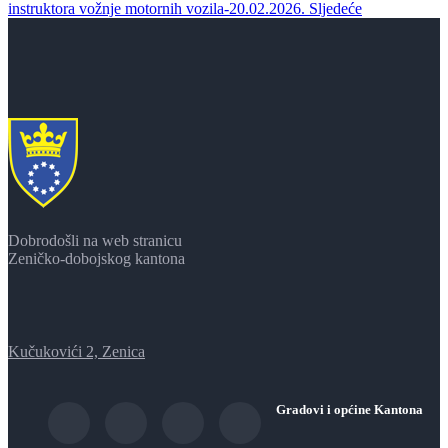
instruktora vožnje motornih vozila-20.02.2026.
Sljedeće
Dobrodošli na web stranicu
Zeničko-dobojskog kantona
Kučukovići 2, Zenica
Gradovi i općine Kantona