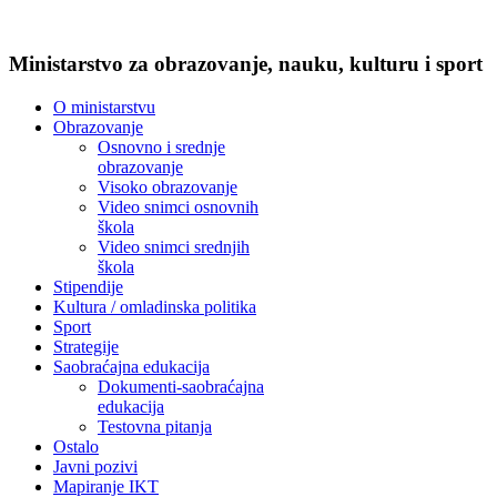
Ministarstvo za obrazovanje, nauku, kulturu i sport
O ministarstvu
Obrazovanje
Osnovno i srednje
obrazovanje
Visoko obrazovanje
Video snimci osnovnih
škola
Video snimci srednjih
škola
Stipendije
Kultura / omladinska politika
Sport
Strategije
Saobraćajna edukacija
Dokumenti-saobraćajna
edukacija
Testovna pitanja
Ostalo
Javni pozivi
Mapiranje IKT