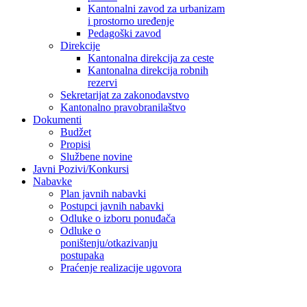
Kantonalni zavod za urbanizam
i prostorno uređenje
Pedagoški zavod
Direkcije
Kantonalna direkcija za ceste
Kantonalna direkcija robnih
rezervi
Sekretarijat za zakonodavstvo
Kantonalno pravobranilaštvo
Dokumenti
Budžet
Propisi
Službene novine
Javni Pozivi/Konkursi
Nabavke
Plan javnih nabavki
Postupci javnih nabavki
Odluke o izboru ponuđača
Odluke o
poništenju/otkazivanju
postupaka
Praćenje realizacije ugovora