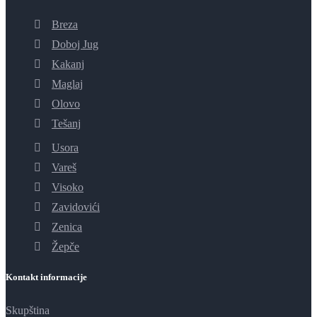
Breza
Doboj Jug
Kakanj
Maglaj
Olovo
Tešanj
Usora
Vareš
Visoko
Zavidovići
Zenica
Žepče
Kontakt informacije
Skupština