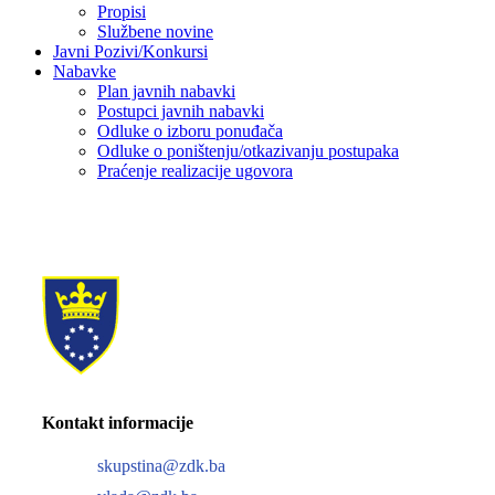
Propisi
Službene novine
Javni Pozivi/Konkursi
Nabavke
Plan javnih nabavki
Postupci javnih nabavki
Odluke o izboru ponuđača
Odluke o poništenju/otkazivanju postupaka
Praćenje realizacije ugovora
Kontakt informacije
skupstina@zdk.ba