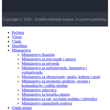
Copyright © 2026 - Zeničko-dobojski kanton. Sva prava pridržana.
Početna
Vijesti
Vlada
Skupština
Ministarstva
Ministarstvo finansija
Ministarstvo za pravosuđe i upravu
Ministarstvo za privredu
Ministarstvo za poljoprivredu, šumarstvo i
vodoprivredu
Ministarstvo za obrazovanje, nauku, kulturu i sport
Ministarstvo za prostorno uređenje, promet i
komunikacije i zaštitu okoline
Ministarstvo zdravstva
Ministarstvo za boračka pitanja
Ministarstvo za rad, socijalnu politiku i izbjeglice
Ministarstvo unutrašnjih poslova
Ostali organi