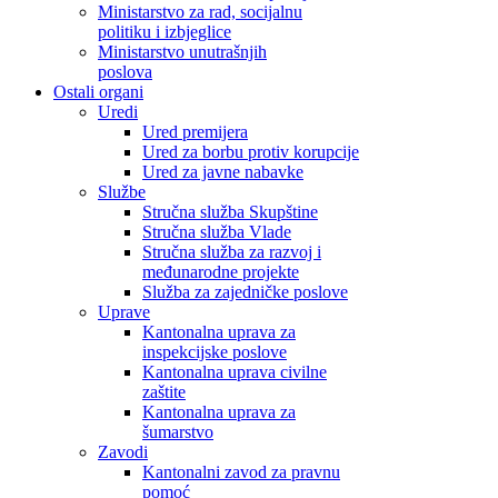
Ministarstvo za rad, socijalnu
politiku i izbjeglice
Ministarstvo unutrašnjih
poslova
Ostali organi
Uredi
Ured premijera
Ured za borbu protiv korupcije
Ured za javne nabavke
Službe
Stručna služba Skupštine
Stručna služba Vlade
Stručna služba za razvoj i
međunarodne projekte
Služba za zajedničke poslove
Uprave
Kantonalna uprava za
inspekcijske poslove
Kantonalna uprava civilne
zaštite
Kantonalna uprava za
šumarstvo
Zavodi
Kantonalni zavod za pravnu
pomoć