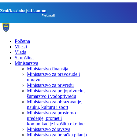
Zeničko-dobojski kanton
Webmail
Početna
Vijesti
Vlada
Skupština
Ministarstva
Ministarstvo finansija
Ministarstvo za pravosuđe i
upravu
Ministarstvo za privredu
Ministarstvo za poljoprivredu,
šumarstvo i vodoprivredu
Ministarstvo za obrazovanje,
nauku, kulturu i sport
Ministarstvo za prostorno
uređenje, promet i
komunikacije i zaštitu okoline
Ministarstvo zdravstva
Ministarstvo za boračka pitanja