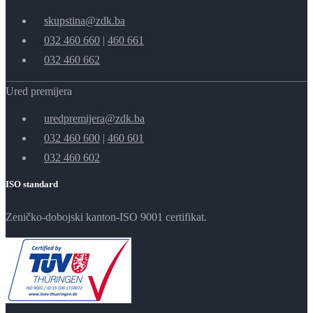
skupstina@zdk.ba
032 460 660
|
460 661
032 460 662
Ured premijera
uredpremijera@zdk.ba
032 460 600
|
460 601
032 460 602
ISO standard
Zeničko-dobojski kanton-ISO 9001 certifikat.