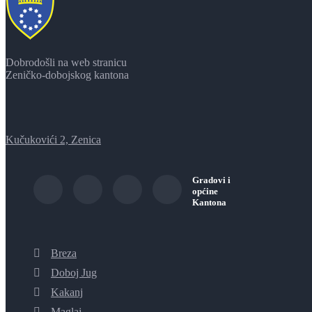
Dobrodošli na web stranicu
Zeničko-dobojskog kantona
Kučukovići 2, Zenica
Gradovi i
općine
Kantona
Breza
Doboj Jug
Kakanj
Maglaj