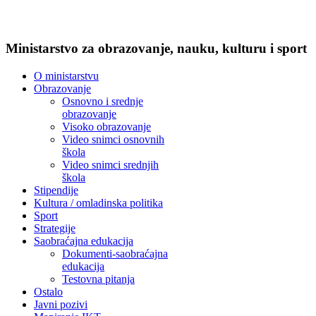
Ministarstvo za obrazovanje, nauku, kulturu i sport
O ministarstvu
Obrazovanje
Osnovno i srednje
obrazovanje
Visoko obrazovanje
Video snimci osnovnih
škola
Video snimci srednjih
škola
Stipendije
Kultura / omladinska politika
Sport
Strategije
Saobraćajna edukacija
Dokumenti-saobraćajna
edukacija
Testovna pitanja
Ostalo
Javni pozivi