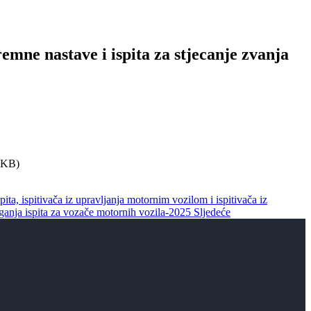
emne nastave i ispita za stjecanje zvanja
 KB)
pita, ispitivača iz upravljanja motornim vozilom i ispitivača iz
laganja ispita za vozače motornih vozila-2025
Sljedeće