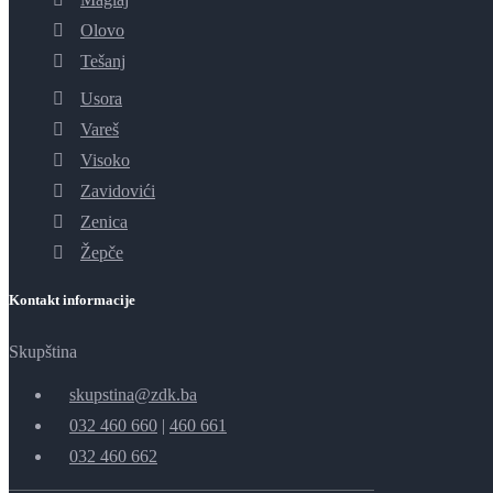
Olovo
Tešanj
Usora
Vareš
Visoko
Zavidovići
Zenica
Žepče
Kontakt informacije
Skupština
skupstina@zdk.ba
032 460 660
|
460 661
032 460 662