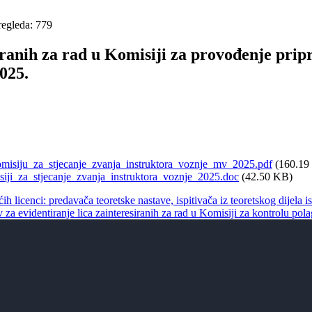
regleda: 779
iranih za rad u Komisiji za provođenje pripr
025.
komisiju_za_stjecanje_zvanja_instruktora_voznje_mv_2025.pdf
(160.19
siji_za_stjecanje_zvanja_instruktora_voznje_2025.doc
(42.50 KB)
h licenci: predavača teoretske nastave, ispitivača iz teoretskog dijela is
v za evidentiranje lica zainteresiranih za rad u Komisiji za kontrolu po