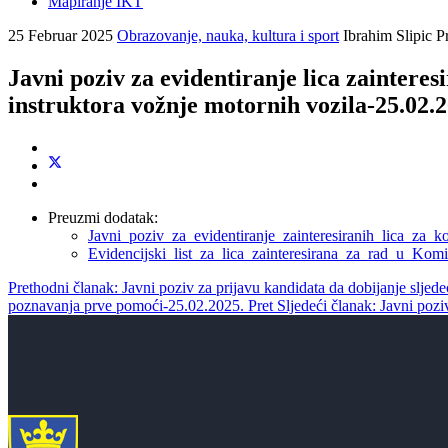
Mapiranje IKT
25 Februar 2025
Obrazovanje, nauka, kultura i sport
Ibrahim Slipic
P
Javni poziv za evidentiranje lica zainteres
instruktora vožnje motornih vozila-25.02.2
Preuzmi dodatak:
Javni_poziv_za_evidentiranje_zainteresiranih_lica_za_
Evidencijski_list_za_lica_zainteresirana_za_rad_u_Komi
Prethodni članak: Javni poziv za prijavu kandidata da dobijanje sljedeći
poznavanja prve pomoći-25.02.2025.
Pret
Sljedeći članak: Javni pozi