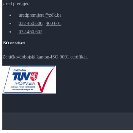
Ured premijera
uredpremijera@zdk.ba
032 460 600
|
460 601
032 460 602
ISO standard
Zeničko-dobojski kanton-ISO 9001 certifikat.