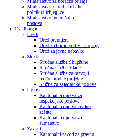
Ministarstvo za boračka pitanja
Ministarstvo za rad, socijalnu
politiku i izbjeglice
Ministarstvo unutrašnjih
poslova
Ostali organi
Uredi
Ured premijera
Ured za borbu protiv korupcije
Ured za javne nabavke
Službe
Stručna služba Skupštine
Stručna služba Vlade
Stručna služba za razvoj i
međunarodne projekte
Služba za zajedničke poslove
Uprave
Kantonalna uprava za
inspekcijske poslove
Kantonalna uprava civilne
zaštite
Kantonalna uprava za
šumarstvo
Zavodi
Kantonalni zavod za pravnu