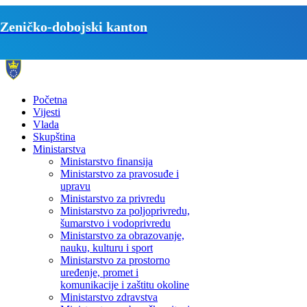
Zeničko-dobojski kanton
Početna
Vijesti
Vlada
Skupština
Ministarstva
Ministarstvo finansija
Ministarstvo za pravosuđe i
upravu
Ministarstvo za privredu
Ministarstvo za poljoprivredu,
šumarstvo i vodoprivredu
Ministarstvo za obrazovanje,
nauku, kulturu i sport
Ministarstvo za prostorno
uređenje, promet i
komunikacije i zaštitu okoline
Ministarstvo zdravstva