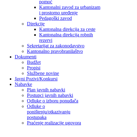
pomoć
Kantonalni zavod za urbanizam
i prostorno uređenje
Pedagoški zavod
Direkcije
Kantonalna direkcija za ceste
Kantonalna direkcija robnih
rezervi
Sekretarijat za zakonodavstvo
Kantonalno pravobranilaštvo
Dokumenti
Budžet
Propisi
Službene novine
Javni Pozivi/Konkursi
Nabavke
Plan javnih nabavki
Postupci javnih nabavki
Odluke o izboru ponuđača
Odluke o
poništenju/otkazivanju
postupaka
Praćenje realizacije ugovora