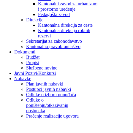
Kantonalni zavod za urbanizam
i prostorno uređenje
Pedagoški zavod
Direkcije
Kantonalna direkcija za ceste
Kantonalna direkcija robnih
rezervi
Sekretarijat za zakonodavstvo
Kantonalno pravobranilaštvo
Dokumenti
Budžet
Propisi
Službene novine
Javni Pozivi/Konkursi
Nabavke
Plan javnih nabavki
Postupci javnih nabavki
Odluke o izboru ponuđača
Odluke o
poništenju/otkazivanju
postupaka
Praćenje realizacije ugovora