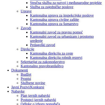
Stručna služba za razvoj i međunarodne projekte
Služba za zajedničke poslove
Uprave
Kantonalna uprava za inspekcijske poslove
Kantonalna uprava civilne zaštite
Kantonalna uprava za šumarstvo
Zavodi
Kantonalni zavod za pravnu pomoć
Kantonalni zavod za urbanizam i prostorno
uređenje
Pedagoški zavod
Direkcije
Kantonalna direkcija za ceste
Kantonalna direkcija robnih rezervi
Sekretarijat za zakonodavstvo
Kantonalno pravobranilaštvo
Dokumenti
Budžet
Propisi
Službene novine
Javni Pozivi/Konkursi
Nabavke
Plan javnih nabavki
Postupci javnih nabavki
Odluke o izboru ponuđača