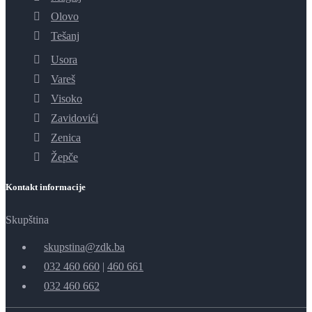
Olovo
Tešanj
Usora
Vareš
Visoko
Zavidovići
Zenica
Žepče
Kontakt informacije
Skupština
skupstina@zdk.ba
032 460 660
|
460 661
032 460 662