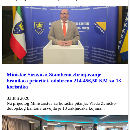
Ministar Sirovica: Stambeno zbrinjavanje
branilaca prioritet, odobreno 214.456,50 KM za 13
korisnika
03 Juli 2026
Na prijedlog Ministarstva za boračka pitanja, Vlada Zeničko-
dobojskog kantona usvojila je 13 zaključaka kojima...