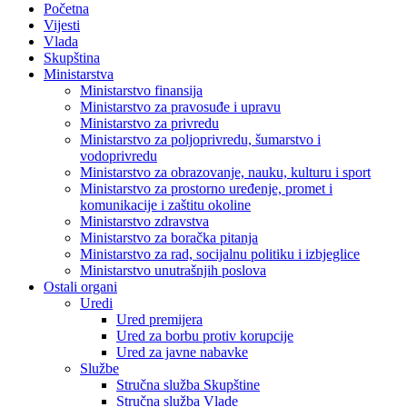
Početna
Vijesti
Vlada
Skupština
Ministarstva
Ministarstvo finansija
Ministarstvo za pravosuđe i upravu
Ministarstvo za privredu
Ministarstvo za poljoprivredu, šumarstvo i
vodoprivredu
Ministarstvo za obrazovanje, nauku, kulturu i sport
Ministarstvo za prostorno uređenje, promet i
komunikacije i zaštitu okoline
Ministarstvo zdravstva
Ministarstvo za boračka pitanja
Ministarstvo za rad, socijalnu politiku i izbjeglice
Ministarstvo unutrašnjih poslova
Ostali organi
Uredi
Ured premijera
Ured za borbu protiv korupcije
Ured za javne nabavke
Službe
Stručna služba Skupštine
Stručna služba Vlade