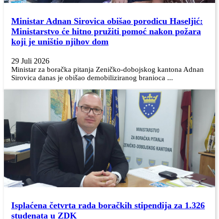
Ministar Adnan Sirovica obišao porodicu Haseljić:
Ministarstvo će hitno pružiti pomoć nakon požara
koji je uništio njihov dom
29 Juli 2026
Ministar za boračka pitanja Zeničko-dobojskog kantona Adnan
Sirovica danas je obišao demobiliziranog branioca ...
Isplaćena četvrta rada boračkih stipendija za 1.326
studenata u ZDK