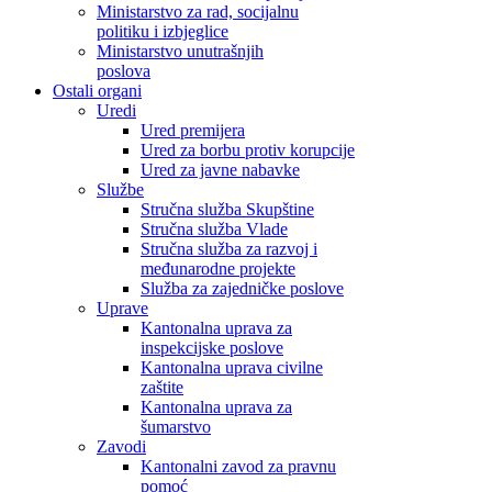
Ministarstvo za rad, socijalnu
politiku i izbjeglice
Ministarstvo unutrašnjih
poslova
Ostali organi
Uredi
Ured premijera
Ured za borbu protiv korupcije
Ured za javne nabavke
Službe
Stručna služba Skupštine
Stručna služba Vlade
Stručna služba za razvoj i
međunarodne projekte
Služba za zajedničke poslove
Uprave
Kantonalna uprava za
inspekcijske poslove
Kantonalna uprava civilne
zaštite
Kantonalna uprava za
šumarstvo
Zavodi
Kantonalni zavod za pravnu
pomoć