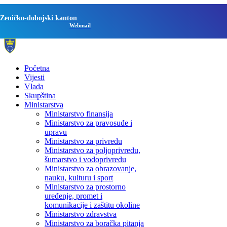
Zeničko-dobojski kanton
Webmail
Početna
Vijesti
Vlada
Skupština
Ministarstva
Ministarstvo finansija
Ministarstvo za pravosuđe i
upravu
Ministarstvo za privredu
Ministarstvo za poljoprivredu,
šumarstvo i vodoprivredu
Ministarstvo za obrazovanje,
nauku, kulturu i sport
Ministarstvo za prostorno
uređenje, promet i
komunikacije i zaštitu okoline
Ministarstvo zdravstva
Ministarstvo za boračka pitanja