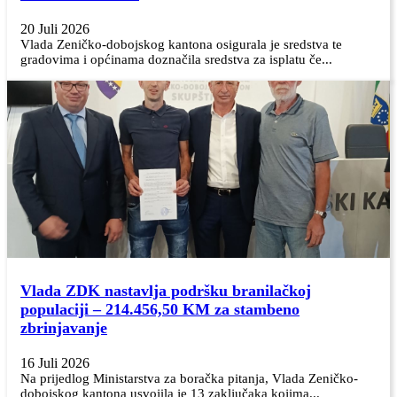
20 Juli 2026
Vlada Zeničko-dobojskog kantona osigurala je sredstva te
gradovima i općinama doznačila sredstva za isplatu če...
Vlada ZDK nastavlja podršku branilačkoj
populaciji – 214.456,50 KM za stambeno
zbrinjavanje
16 Juli 2026
Na prijedlog Ministarstva za boračka pitanja, Vlada Zeničko-
dobojskog kantona usvojila je 13 zaključaka kojima...