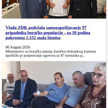
Vlada ZDK podržala samozapošljavanje 97
pripadnika boračke populacije - za 10 godina
pokrenuta 1.152 mala biznisa
06 August 2026
Ministarstvo za boračka pitanja Zeničko-dobojskog kantona
upriličilo je potpisivanje ugovora sa 97 korisnika p...