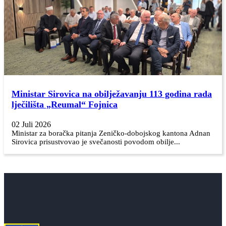
Ministar Sirovica na obilježavanju 113 godina rada
lječilišta „Reumal“ Fojnica
02 Juli 2026
Ministar za boračka pitanja Zeničko-dobojskog kantona Adnan
Sirovica prisustvovao je svečanosti povodom obilje...