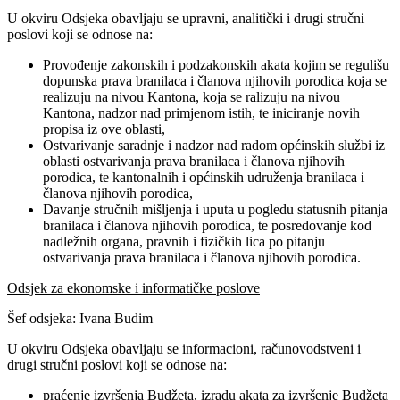
U okviru Odsjeka obavljaju se upravni, analitički i drugi stručni
poslovi koji se odnose na:
Provođenje zakonskih i podzakonskih akata kojim se regulišu
dopunska prava branilaca i članova njihovih porodica koja se
realizuju na nivou Kantona, koja se ralizuju na nivou
Kantona, nadzor nad primjenom istih, te iniciranje novih
propisa iz ove oblasti,
Ostvarivanje saradnje i nadzor nad radom općinskih službi iz
oblasti ostvarivanja prava branilaca i članova njihovih
porodica, te kantonalnih i općinskih udruženja branilaca i
članova njihovih porodica,
Davanje stručnih mišljenja i uputa u pogledu statusnih pitanja
branilaca i članova njihovih porodica, te posredovanje kod
nadležnih organa, pravnih i fizičkih lica po pitanju
ostvarivanja prava branilaca i članova njihovih porodica.
Odsjek za ekonomske i informatičke poslove
Šef odsjeka: Ivana Budim
U okviru Odsjeka obavljaju se informacioni, računovodstveni i
drugi stručni poslovi koji se odnose na:
praćenje izvršenja Budžeta, izradu akata za izvršenje Budžeta