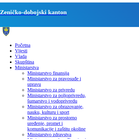
Zeničko-dobojski kanton
Početna
Vijesti
Vlada
Skupština
Ministarstva
Ministarstvo finansija
Ministarstvo za pravosuđe i
upravu
Ministarstvo za privredu
Ministarstvo za poljoprivredu,
šumarstvo i vodoprivredu
Ministarstvo za obrazovanje,
nauku, kulturu i sport
Ministarstvo za prostorno
uređenje, promet i
komunikacije i zaštitu okoline
Ministarstvo zdravstva