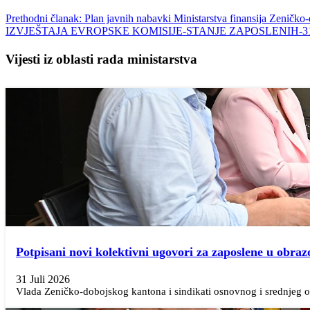
Prethodni članak: Plan javnih nabavki Ministarstva finansija Zeničk
IZVJEŠTAJA EVROPSKE KOMISIJE-STANJE ZAPOSLENIH-31.
Vijesti iz oblasti rada ministarstva
Potpisani novi kolektivni ugovori za zaposlene u obraz
31 Juli 2026
Vlada Zeničko-dobojskog kantona i sindikati osnovnog i srednjeg ob