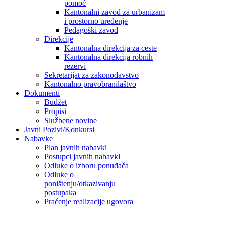
pomoć
Kantonalni zavod za urbanizam
i prostorno uređenje
Pedagoški zavod
Direkcije
Kantonalna direkcija za ceste
Kantonalna direkcija robnih
rezervi
Sekretarijat za zakonodavstvo
Kantonalno pravobranilaštvo
Dokumenti
Budžet
Propisi
Službene novine
Javni Pozivi/Konkursi
Nabavke
Plan javnih nabavki
Postupci javnih nabavki
Odluke o izboru ponuđača
Odluke o
poništenju/otkazivanju
postupaka
Praćenje realizacije ugovora