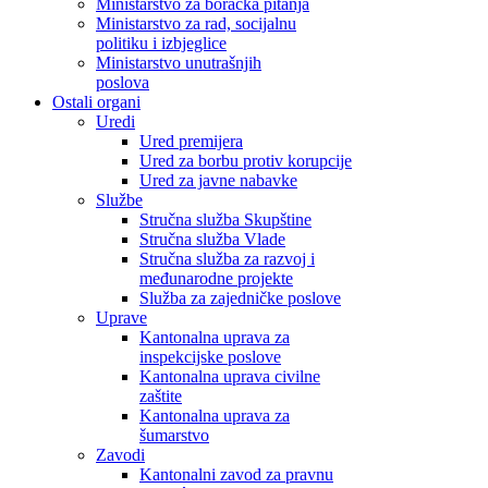
Ministarstvo za boračka pitanja
Ministarstvo za rad, socijalnu
politiku i izbjeglice
Ministarstvo unutrašnjih
poslova
Ostali organi
Uredi
Ured premijera
Ured za borbu protiv korupcije
Ured za javne nabavke
Službe
Stručna služba Skupštine
Stručna služba Vlade
Stručna služba za razvoj i
međunarodne projekte
Služba za zajedničke poslove
Uprave
Kantonalna uprava za
inspekcijske poslove
Kantonalna uprava civilne
zaštite
Kantonalna uprava za
šumarstvo
Zavodi
Kantonalni zavod za pravnu