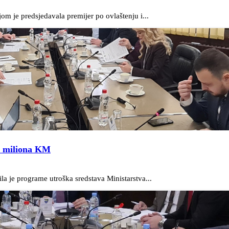
m je predsjedavala premijer po ovlaštenju i...
9 miliona KM
a je programe utroška sredstava Ministarstva...