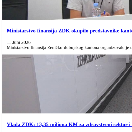
Ministarstvo finansija ZDK okupilo predstavnike kant
11 Juni 2026
Ministarstvo finansija Zeničko-dobojskog kantona organizovalo je u
Vlada ZDK: 13,35 miliona KM za zdravstveni sektor i d