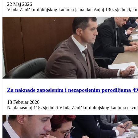
22 Maj 2026
Vlada Zeničko-dobojskog kantona je na današnjoj 130. sjednici, kojo
Za naknade zaposlenim i nezaposlenim porodiljama 4
18 Februar 2026
Na današnjoj 118. sjednici Vlada Zeničko-dobojskog kantona usvojil