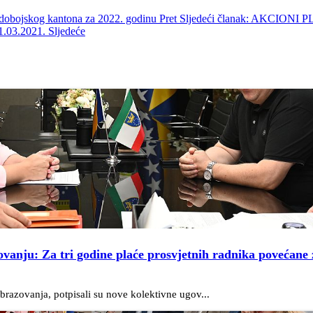
o-dobojskog kantona za 2022. godinu
Pret
Sljedeći članak: AKCIO
03.2021.
Sljedeće
ovanju: Za tri godine plaće prosvjetnih radnika povećane 
razovanja, potpisali su nove kolektivne ugov...