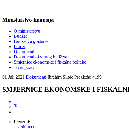
Ministarstvo finansija
O ministarstvu
Budžet
Budžet za građane
Porezi
Dokumenti
Dokumenti okvirnog budžeta
Smjernice ekonomske i fiskalne politike
Javni pozivi
01 Juli 2021
Dokumenti
Ibrahim Slipic
Pregleda: 4199
SMJERNICE EKONOMSKE I FISKALNE P
Preuzmi:
1. dokument