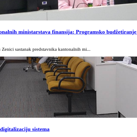
onalnih ministarstava finansija: Programsko budžetiranje
 Zenici sastanak predstavnika kantonalnih mi...
igitalizaciju sistema