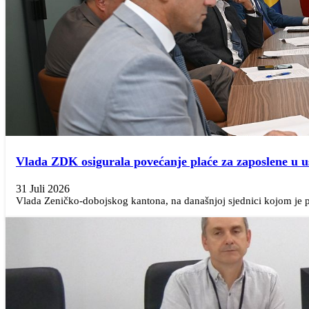
Vlada ZDK osigurala povećanje plaće za zaposlene u 
31 Juli 2026
Vlada Zeničko-dobojskog kantona, na današnjoj sjednici kojom je pr