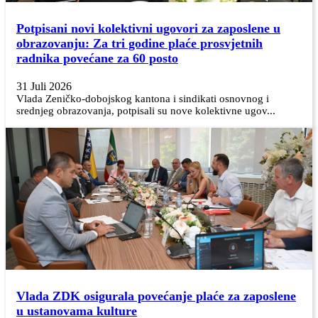
Potpisani novi kolektivni ugovori za zaposlene u
obrazovanju: Za tri godine plaće prosvjetnih
radnika povećane za 60 posto
31 Juli 2026
Vlada Zeničko-dobojskog kantona i sindikati osnovnog i
srednjeg obrazovanja, potpisali su nove kolektivne ugov...
Vlada ZDK osigurala povećanje plaće za zaposlene
u ustanovama kulture