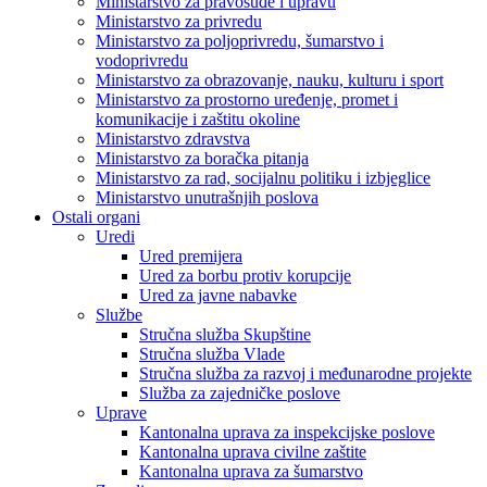
Ministarstvo za pravosuđe i upravu
Ministarstvo za privredu
Ministarstvo za poljoprivredu, šumarstvo i
vodoprivredu
Ministarstvo za obrazovanje, nauku, kulturu i sport
Ministarstvo za prostorno uređenje, promet i
komunikacije i zaštitu okoline
Ministarstvo zdravstva
Ministarstvo za boračka pitanja
Ministarstvo za rad, socijalnu politiku i izbjeglice
Ministarstvo unutrašnjih poslova
Ostali organi
Uredi
Ured premijera
Ured za borbu protiv korupcije
Ured za javne nabavke
Službe
Stručna služba Skupštine
Stručna služba Vlade
Stručna služba za razvoj i međunarodne projekte
Služba za zajedničke poslove
Uprave
Kantonalna uprava za inspekcijske poslove
Kantonalna uprava civilne zaštite
Kantonalna uprava za šumarstvo