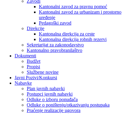
Zavodi
Kantonalni zavod za pravnu pomoć
Kantonalni zavod za urbanizam i prostorno
uređenje
Pedagoški zavod
Direkcije
Kantonalna direkcija za ceste
Kantonalna direkcija robnih rezervi
Sekretarijat za zakonodavstvo
Kantonalno pravobranilaštvo
Dokumenti
Budžet
Propisi
Službene novine
Javni Pozivi/Konkursi
Nabavke
Plan javnih nabavki
Postupci javnih nabavki
Odluke o izboru ponuđača
Odluke o poništenju/otkazivanju postupaka
Praćenje realizacije ugovora