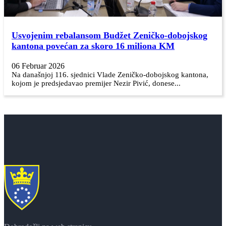
Usvojenim rebalansom Budžet Zeničko-dobojskog
kantona povećan za skoro 16 miliona KM
06 Februar 2026
Na današnjoj 116. sjednici Vlade Zeničko-dobojskog kantona,
kojom je predsjedavao premijer Nezir Pivić, donese...