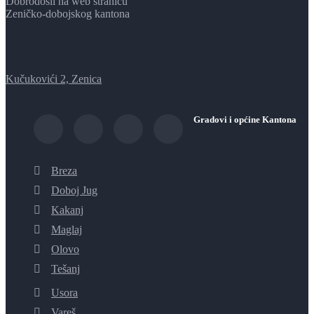
Dobrodošli na web stranicu
Zeničko-dobojskog kantona
Kučukovići 2, Zenica
Gradovi i općine Kantona
Breza
Doboj Jug
Kakanj
Maglaj
Olovo
Tešanj
Usora
Vareš