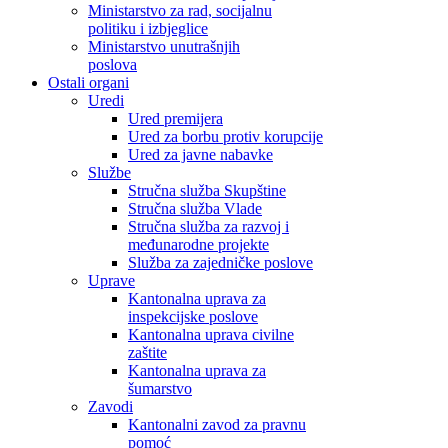
Ministarstvo za rad, socijalnu
politiku i izbjeglice
Ministarstvo unutrašnjih
poslova
Ostali organi
Uredi
Ured premijera
Ured za borbu protiv korupcije
Ured za javne nabavke
Službe
Stručna služba Skupštine
Stručna služba Vlade
Stručna služba za razvoj i
međunarodne projekte
Služba za zajedničke poslove
Uprave
Kantonalna uprava za
inspekcijske poslove
Kantonalna uprava civilne
zaštite
Kantonalna uprava za
šumarstvo
Zavodi
Kantonalni zavod za pravnu
pomoć