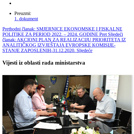
Preuzmi:
1. dokument
Prethodni članak: SMJERNICE EKONOMSKE I FISKALNE
POLITIKE ZA PERIOD 2022. – 2024. GODINE
Pret
Sljedeći
članak: AKCIONI PLAN ZA REALIZACIJU PRIORITETA IZ
ANALITIČKOG IZVJEŠTAJA EVROPSKE KOMISIJE-
STANJE ZAPOSLENIH-31.12.2020.
Sljedeće
Vijesti iz oblasti rada ministarstva