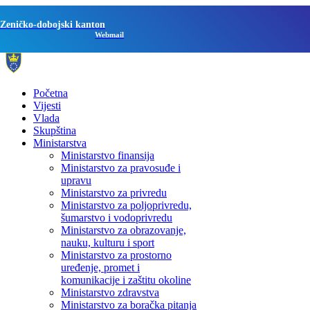
Zeničko-dobojski kanton
Webmail
Početna
Vijesti
Vlada
Skupština
Ministarstva
Ministarstvo finansija
Ministarstvo za pravosuđe i
upravu
Ministarstvo za privredu
Ministarstvo za poljoprivredu,
šumarstvo i vodoprivredu
Ministarstvo za obrazovanje,
nauku, kulturu i sport
Ministarstvo za prostorno
uređenje, promet i
komunikacije i zaštitu okoline
Ministarstvo zdravstva
Ministarstvo za boračka pitanja