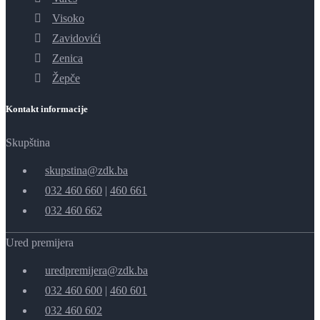
Visoko
Zavidovići
Zenica
Žepče
Kontakt informacije
Skupština
skupstina@zdk.ba
032 460 660
|
460 661
032 460 662
Ured premijera
uredpremijera@zdk.ba
032 460 600
|
460 601
032 460 602