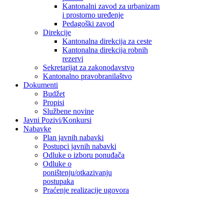
Kantonalni zavod za urbanizam
i prostorno uređenje
Pedagoški zavod
Direkcije
Kantonalna direkcija za ceste
Kantonalna direkcija robnih
rezervi
Sekretarijat za zakonodavstvo
Kantonalno pravobranilaštvo
Dokumenti
Budžet
Propisi
Službene novine
Javni Pozivi/Konkursi
Nabavke
Plan javnih nabavki
Postupci javnih nabavki
Odluke o izboru ponuđača
Odluke o
poništenju/otkazivanju
postupaka
Praćenje realizacije ugovora