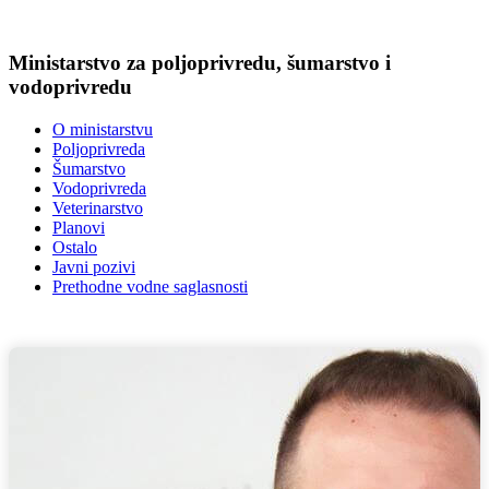
Ministarstvo za poljoprivredu, šumarstvo i
vodoprivredu
O ministarstvu
Poljoprivreda
Šumarstvo
Vodoprivreda
Veterinarstvo
Planovi
Ostalo
Javni pozivi
Prethodne vodne saglasnosti