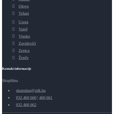
Olovo
Tešanj
Usora
Vareš
Visoko
Zavidovići
Zenica
Žepče
Kontakt informacije
Skupština
skupstina@zdk.ba
032 460 660
|
460 661
032 460 662