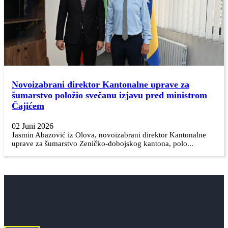
Novoizabrani direktor Kantonalne uprave za
šumarstvo položio svečanu izjavu pred ministrom
Čajićem
02 Juni 2026
Jasmin Abazović iz Olova, novoizabrani direktor Kantonalne
uprave za šumarstvo Zeničko-dobojskog kantona, polo...