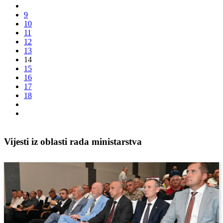
9
10
11
12
13
14
15
16
17
18
Vijesti iz oblasti rada ministarstva