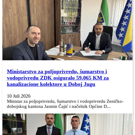
Ministarstvo za poljoprivredu, šumarstvo i
vodoprivredu ZDK osiguralo 59.065 KM za
kanalizacione kolektore u Doboj Jugu
10 Juli 2026
Ministar za poljoprivredu, šumarstvo i vodoprivredu Zeničko-
dobojskog kantona Jasmin Čajić i načelnik Općine D...