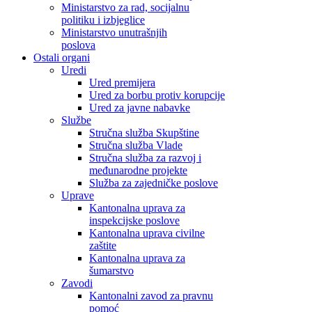
Ministarstvo za rad, socijalnu
politiku i izbjeglice
Ministarstvo unutrašnjih
poslova
Ostali organi
Uredi
Ured premijera
Ured za borbu protiv korupcije
Ured za javne nabavke
Službe
Stručna služba Skupštine
Stručna služba Vlade
Stručna služba za razvoj i
međunarodne projekte
Služba za zajedničke poslove
Uprave
Kantonalna uprava za
inspekcijske poslove
Kantonalna uprava civilne
zaštite
Kantonalna uprava za
šumarstvo
Zavodi
Kantonalni zavod za pravnu
pomoć