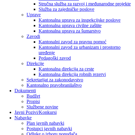
Stručna služba za razvoj i međunarodne projekte
Služba za zajedničke poslove
Uprave
Kantonalna uprava za inspekcijske poslove
Kantonalna uprava civilne zaštite
Kantonalna uprava za šumarstvo
Zavodi
Kantonalni zavod za pravnu pomoć
Kantonalni zavod za urbanizam i prostorno
uređenje
Pedagoški zavod
Direkcije
Kantonalna direkcija za ceste
Kantonalna direkcija robnih rezervi
Sekretarijat za zakonodavstvo
Kantonalno pravobranilaštvo
Dokumenti
Budžet
Propisi
Službene novine
Javni Pozivi/Konkursi
Nabavke
Plan javnih nabavki
Postupci javnih nabavki
Odluke o izboru ponuđača