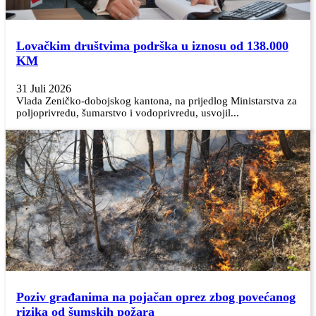
Lovačkim društvima podrška u iznosu od 138.000
KM
31 Juli 2026
Vlada Zeničko-dobojskog kantona, na prijedlog Ministarstva za
poljoprivredu, šumarstvo i vodoprivredu, usvojil...
Poziv građanima na pojačan oprez zbog povećanog
rizika od šumskih požara