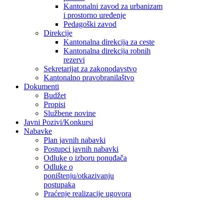
Kantonalni zavod za urbanizam
i prostorno uređenje
Pedagoški zavod
Direkcije
Kantonalna direkcija za ceste
Kantonalna direkcija robnih
rezervi
Sekretarijat za zakonodavstvo
Kantonalno pravobranilaštvo
Dokumenti
Budžet
Propisi
Službene novine
Javni Pozivi/Konkursi
Nabavke
Plan javnih nabavki
Postupci javnih nabavki
Odluke o izboru ponuđača
Odluke o
poništenju/otkazivanju
postupaka
Praćenje realizacije ugovora