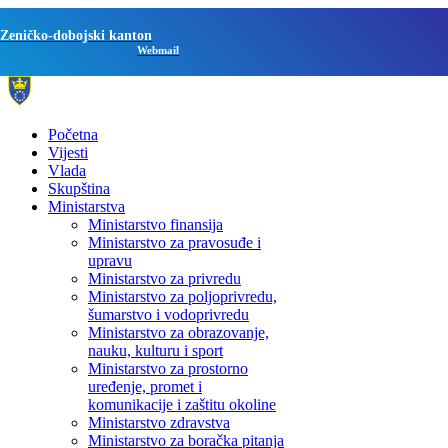
Zeničko-dobojski kanton
Webmail
Početna
Vijesti
Vlada
Skupština
Ministarstva
Ministarstvo finansija
Ministarstvo za pravosuđe i
upravu
Ministarstvo za privredu
Ministarstvo za poljoprivredu,
šumarstvo i vodoprivredu
Ministarstvo za obrazovanje,
nauku, kulturu i sport
Ministarstvo za prostorno
uređenje, promet i
komunikacije i zaštitu okoline
Ministarstvo zdravstva
Ministarstvo za boračka pitanja