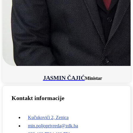
JASMIN ČAJIĆ
Ministar
Kontakt informacije
Kučukovići 2, Zenica
min.poljoprivreda@zdk.ba