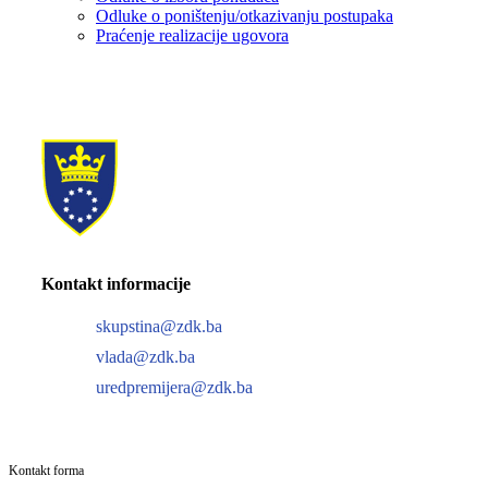
Odluke o poništenju/otkazivanju postupaka
Praćenje realizacije ugovora
Kontakt informacije
skupstina@zdk.ba
vlada@zdk.ba
uredpremijera@zdk.ba
Kontakt forma