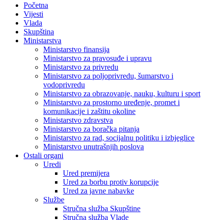
Početna
Vijesti
Vlada
Skupština
Ministarstva
Ministarstvo finansija
Ministarstvo za pravosuđe i upravu
Ministarstvo za privredu
Ministarstvo za poljoprivredu, šumarstvo i
vodoprivredu
Ministarstvo za obrazovanje, nauku, kulturu i sport
Ministarstvo za prostorno uređenje, promet i
komunikacije i zaštitu okoline
Ministarstvo zdravstva
Ministarstvo za boračka pitanja
Ministarstvo za rad, socijalnu politiku i izbjeglice
Ministarstvo unutrašnjih poslova
Ostali organi
Uredi
Ured premijera
Ured za borbu protiv korupcije
Ured za javne nabavke
Službe
Stručna služba Skupštine
Stručna služba Vlade