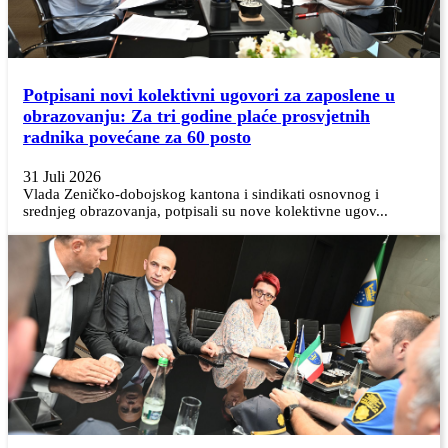
Potpisani novi kolektivni ugovori za zaposlene u
obrazovanju: Za tri godine plaće prosvjetnih
radnika povećane za 60 posto
31 Juli 2026
Vlada Zeničko-dobojskog kantona i sindikati osnovnog i
srednjeg obrazovanja, potpisali su nove kolektivne ugov...