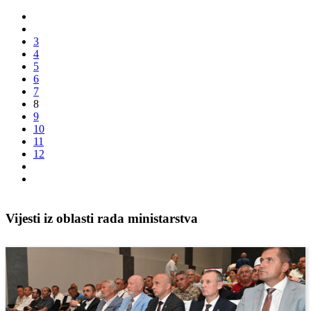
3
4
5
6
7
8
9
10
11
12
Vijesti iz oblasti rada ministarstva