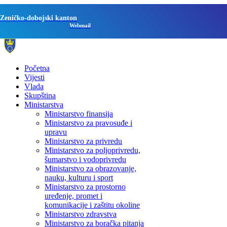
Zeničko-dobojski kanton
Webmail
Početna
Vijesti
Vlada
Skupština
Ministarstva
Ministarstvo finansija
Ministarstvo za pravosuđe i
upravu
Ministarstvo za privredu
Ministarstvo za poljoprivredu,
šumarstvo i vodoprivredu
Ministarstvo za obrazovanje,
nauku, kulturu i sport
Ministarstvo za prostorno
uređenje, promet i
komunikacije i zaštitu okoline
Ministarstvo zdravstva
Ministarstvo za boračka pitanja