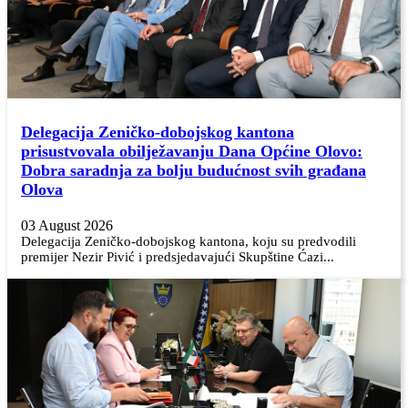
Delegacija Zeničko-dobojskog kantona
prisustvovala obilježavanju Dana Općine Olovo:
Dobra saradnja za bolju budućnost svih građana
Olova
03 August 2026
Delegacija Zeničko-dobojskog kantona, koju su predvodili
premijer Nezir Pivić i predsjedavajući Skupštine Ćazi...