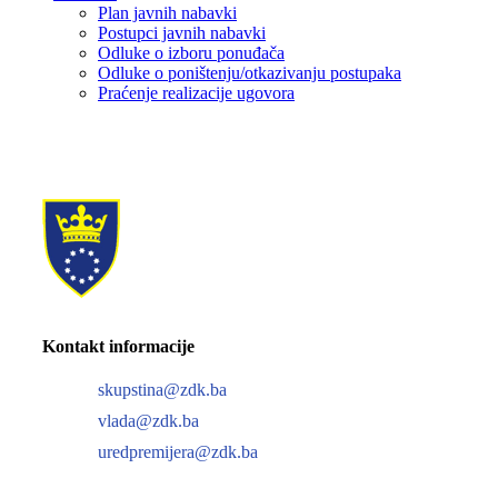
Plan javnih nabavki
Postupci javnih nabavki
Odluke o izboru ponuđača
Odluke o poništenju/otkazivanju postupaka
Praćenje realizacije ugovora
Kontakt informacije
skupstina@zdk.ba
vlada@zdk.ba
uredpremijera@zdk.ba