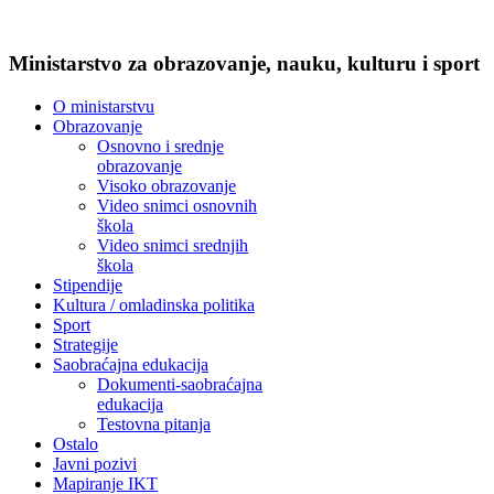
Ministarstvo za obrazovanje, nauku, kulturu i sport
O ministarstvu
Obrazovanje
Osnovno i srednje
obrazovanje
Visoko obrazovanje
Video snimci osnovnih
škola
Video snimci srednjih
škola
Stipendije
Kultura / omladinska politika
Sport
Strategije
Saobraćajna edukacija
Dokumenti-saobraćajna
edukacija
Testovna pitanja
Ostalo
Javni pozivi
Mapiranje IKT