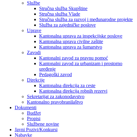
Službe
Stručna služba Skupštine
Stručna služba Vlade
Stručna služba za razvoj i međunarodne projekte
Služba za zajedničke poslove
Uprave
Kantonalna uprava za inspekcijske poslove
Kantonalna uprava civilne zaštite
Kantonalna uprava za šumarstvo
Zavodi
Kantonalni zavod za pravnu pomoć
Kantonalni zavod za urbanizam i prostorno
uređenje
Pedagoški zavod
Direkcije
Kantonalna direkcija za ceste
Kantonalna direkcija robnih rezervi
Sekretarijat za zakonodavstvo
Kantonalno pravobranilaštvo
Dokumenti
Budžet
Propisi
Službene novine
Javni Pozivi/Konkursi
Nabavke