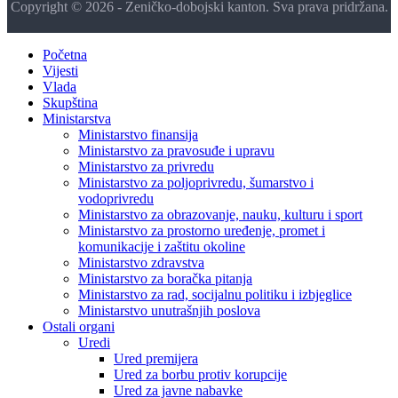
Copyright © 2026 - Zeničko-dobojski kanton. Sva prava pridržana.
Početna
Vijesti
Vlada
Skupština
Ministarstva
Ministarstvo finansija
Ministarstvo za pravosuđe i upravu
Ministarstvo za privredu
Ministarstvo za poljoprivredu, šumarstvo i
vodoprivredu
Ministarstvo za obrazovanje, nauku, kulturu i sport
Ministarstvo za prostorno uređenje, promet i
komunikacije i zaštitu okoline
Ministarstvo zdravstva
Ministarstvo za boračka pitanja
Ministarstvo za rad, socijalnu politiku i izbjeglice
Ministarstvo unutrašnjih poslova
Ostali organi
Uredi
Ured premijera
Ured za borbu protiv korupcije
Ured za javne nabavke