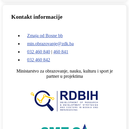
Kontakt informacije
Zmaja od Bosne bb
min.obrazovanje@zdk.ba
032 460 840
|
460 841
032 460 842
Ministarstvo za obrazovanje, nauku, kulturu i sport je
partner u projektima