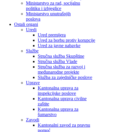
Ministarstvo za rad, socijalnu
politiku i izbjeglice
Ministarstvo unutrašnjih
poslova
Ostali organi
Uredi
Ured premijera
Ured za borbu protiv korupcije
Ured za javne nabavke
Službe
Stručna služba Skupštine
Stručna služba Vlade
Stručna služba za razvoj i
međunarodne projekte
Služba za zajedničke poslove
Uprave
Kantonalna uprava za
inspekcijske poslove
Kantonalna uprava civilne
zaštite
Kantonalna uprava za
šumarstvo
Zavodi
Kantonalni zavod za pravnu
pomoć