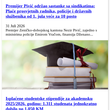
Premijer Pivić održao sastanke sa sindikatima:
Plaće prosvjetnih radnika, policije i državnih
službenika od 1. jula veće za 10 posto
31 Juli 2026
Premijer Zeničko-dobojskog kantona Nezir Pivić, zajedno s
ministrima policije Emirom Vračom, finansija Dženano...
Isplaćene studentske stipendije za akademsku
2025/2026. godinu: 1.311 studenata jednokratno
dobilo po 1.050 KM