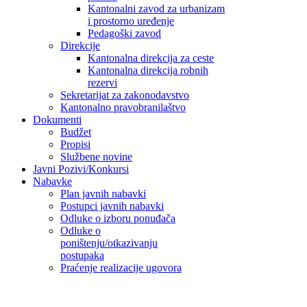
Kantonalni zavod za urbanizam
i prostorno uređenje
Pedagoški zavod
Direkcije
Kantonalna direkcija za ceste
Kantonalna direkcija robnih
rezervi
Sekretarijat za zakonodavstvo
Kantonalno pravobranilaštvo
Dokumenti
Budžet
Propisi
Službene novine
Javni Pozivi/Konkursi
Nabavke
Plan javnih nabavki
Postupci javnih nabavki
Odluke o izboru ponuđača
Odluke o
poništenju/otkazivanju
postupaka
Praćenje realizacije ugovora