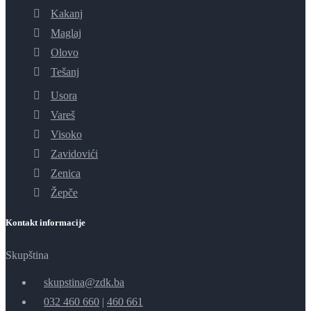
Kakanj
Maglaj
Olovo
Tešanj
Usora
Vareš
Visoko
Zavidovići
Zenica
Žepče
Kontakt informacije
Skupština
skupstina@zdk.ba
032 460 660
|
460 661