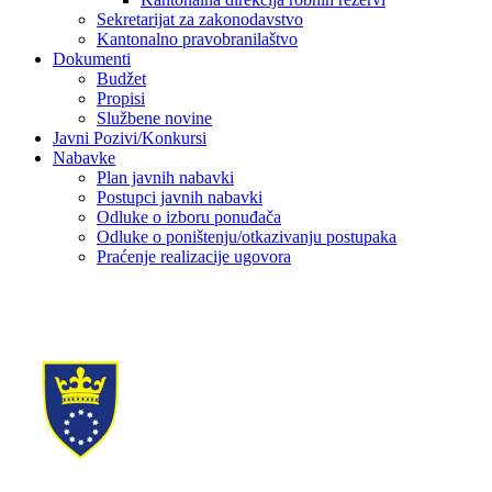
Sekretarijat za zakonodavstvo
Kantonalno pravobranilaštvo
Dokumenti
Budžet
Propisi
Službene novine
Javni Pozivi/Konkursi
Nabavke
Plan javnih nabavki
Postupci javnih nabavki
Odluke o izboru ponuđača
Odluke o poništenju/otkazivanju postupaka
Praćenje realizacije ugovora