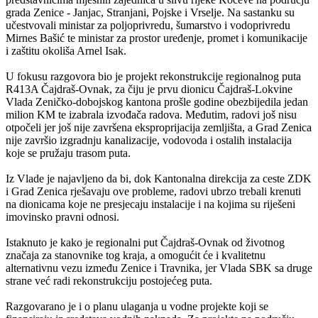
grada Zenice - Janjac, Stranjani, Pojske i Vrselje. Na sastanku su
učestvovali ministar za poljoprivredu, šumarstvo i vodoprivredu
Mirnes Bašić te ministar za prostor uređenje, promet i komunikacije
i zaštitu okoliša Arnel Isak.
U fokusu razgovora bio je projekt rekonstrukcije regionalnog puta
R413A Čajdraš-Ovnak, za čiju je prvu dionicu Čajdraš-Lokvine
Vlada Zeničko-dobojskog kantona prošle godine obezbijedila jedan
milion KM te izabrala izvođača radova. Međutim, radovi još nisu
otpočeli jer još nije završena eksproprijacija zemljišta, a Grad Zenica
nije završio izgradnju kanalizacije, vodovoda i ostalih instalacija
koje se pružaju trasom puta.
Iz Vlade je najavljeno da bi, dok Kantonalna direkcija za ceste ZDK
i Grad Zenica rješavaju ove probleme, radovi ubrzo trebali krenuti
na dionicama koje ne presjecaju instalacije i na kojima su riješeni
imovinsko pravni odnosi.
Istaknuto je kako je regionalni put Čajdraš-Ovnak od životnog
značaja za stanovnike tog kraja, a omogućit će i kvalitetnu
alternativnu vezu između Zenice i Travnika, jer Vlada SBK sa druge
strane već radi rekonstrukciju postojećeg puta.
Razgovarano je i o planu ulaganja u vodne projekte koji se