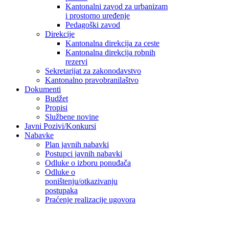
Kantonalni zavod za urbanizam
i prostorno uređenje
Pedagoški zavod
Direkcije
Kantonalna direkcija za ceste
Kantonalna direkcija robnih
rezervi
Sekretarijat za zakonodavstvo
Kantonalno pravobranilaštvo
Dokumenti
Budžet
Propisi
Službene novine
Javni Pozivi/Konkursi
Nabavke
Plan javnih nabavki
Postupci javnih nabavki
Odluke o izboru ponuđača
Odluke o
poništenju/otkazivanju
postupaka
Praćenje realizacije ugovora