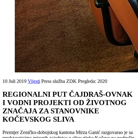
10 Juli 2019
Vijesti
Press služba ZDK
Pregleda: 2020
REGIONALNI PUT ČAJDRAŠ-OVNAK
I VODNI PROJEKTI OD ŽIVOTNOG
ZNAČAJA ZA STANOVNIKE
KOČEVSKOG SLIVA
Premijer Zeničko-dobojskog kantona Mirza Ganić razgovarao je sa
predstavnicima mjesnih zajednica u slivu rijeke Kočeve na području