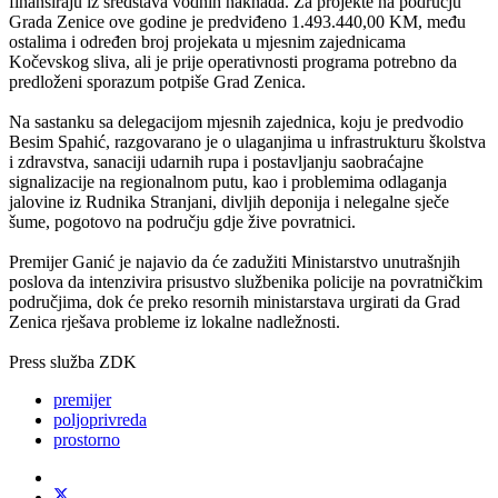
finansiraju iz sredstava vodnih naknada. Za projekte na području
Grada Zenice ove godine je predviđeno 1.493.440,00 KM, među
ostalima i određen broj projekata u mjesnim zajednicama
Kočevskog sliva, ali je prije operativnosti programa potrebno da
predloženi sporazum potpiše Grad Zenica.
Na sastanku sa delegacijom mjesnih zajednica, koju je predvodio
Besim Spahić, razgovarano je o ulaganjima u infrastrukturu školstva
i zdravstva, sanaciji udarnih rupa i postavljanju saobraćajne
signalizacije na regionalnom putu, kao i problemima odlaganja
jalovine iz Rudnika Stranjani, divljih deponija i nelegalne sječe
šume, pogotovo na području gdje žive povratnici.
Premijer Ganić je najavio da će zadužiti Ministarstvo unutrašnjih
poslova da intenzivira prisustvo službenika policije na povratničkim
područjima, dok će preko resornih ministarstava urgirati da Grad
Zenica rješava probleme iz lokalne nadležnosti.
Press služba ZDK
premijer
poljoprivreda
prostorno