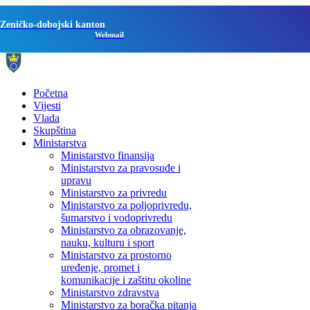
Zeničko-dobojski kanton
Webmail
Početna
Vijesti
Vlada
Skupština
Ministarstva
Ministarstvo finansija
Ministarstvo za pravosuđe i
upravu
Ministarstvo za privredu
Ministarstvo za poljoprivredu,
šumarstvo i vodoprivredu
Ministarstvo za obrazovanje,
nauku, kulturu i sport
Ministarstvo za prostorno
uređenje, promet i
komunikacije i zaštitu okoline
Ministarstvo zdravstva
Ministarstvo za boračka pitanja