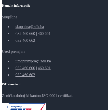
Kontakt informacije
Skupština
skupstina@zdk.ba
032 460 660
|
460 661
032 460 662
Ured premijera
uredpremijera@zdk.ba
032 460 600
|
460 601
032 460 602
ISO standard
Zeničko-dobojski kanton-ISO 9001 certifikat.