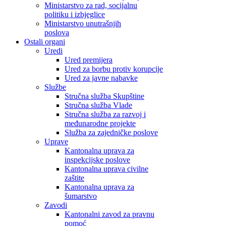
Ministarstvo za rad, socijalnu
politiku i izbjeglice
Ministarstvo unutrašnjih
poslova
Ostali organi
Uredi
Ured premijera
Ured za borbu protiv korupcije
Ured za javne nabavke
Službe
Stručna služba Skupštine
Stručna služba Vlade
Stručna služba za razvoj i
međunarodne projekte
Služba za zajedničke poslove
Uprave
Kantonalna uprava za
inspekcijske poslove
Kantonalna uprava civilne
zaštite
Kantonalna uprava za
šumarstvo
Zavodi
Kantonalni zavod za pravnu
pomoć