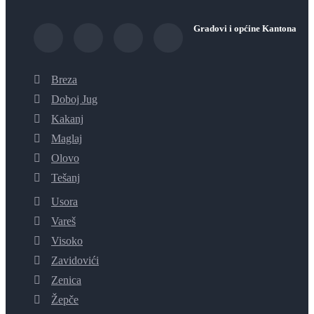
Gradovi i općine Kantona
Breza
Doboj Jug
Kakanj
Maglaj
Olovo
Tešanj
Usora
Vareš
Visoko
Zavidovići
Zenica
Žepče