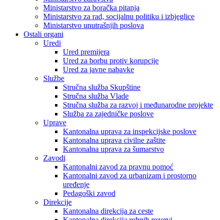
Ministarstvo za boračka pitanja
Ministarstvo za rad, socijalnu politiku i izbjeglice
Ministarstvo unutrašnjih poslova
Ostali organi
Uredi
Ured premijera
Ured za borbu protiv korupcije
Ured za javne nabavke
Službe
Stručna služba Skupštine
Stručna služba Vlade
Stručna služba za razvoj i međunarodne projekte
Služba za zajedničke poslove
Uprave
Kantonalna uprava za inspekcijske poslove
Kantonalna uprava civilne zaštite
Kantonalna uprava za šumarstvo
Zavodi
Kantonalni zavod za pravnu pomoć
Kantonalni zavod za urbanizam i prostorno
uređenje
Pedagoški zavod
Direkcije
Kantonalna direkcija za ceste
Kantonalna direkcija robnih rezervi