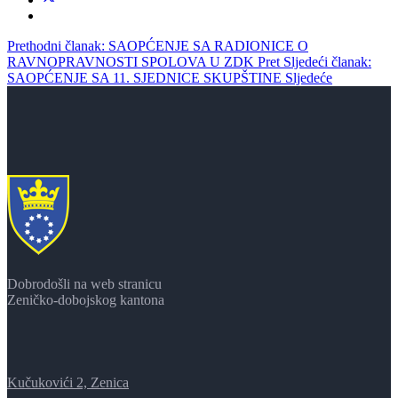
Prethodni članak: SAOPĆENJE SA RADIONICE O
RAVNOPRAVNOSTI SPOLOVA U ZDK
Pret
Sljedeći članak:
SAOPĆENJE SA 11. SJEDNICE SKUPŠTINE
Sljedeće
Dobrodošli na web stranicu
Zeničko-dobojskog kantona
Kučukovići 2, Zenica