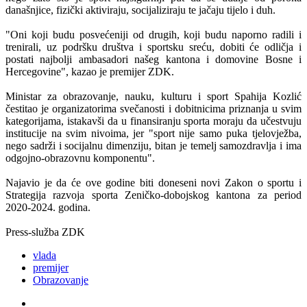
današnjice, fizički aktiviraju, socijaliziraju te jačaju tijelo i duh.
"Oni koji budu posvećeniji od drugih, koji budu naporno radili i
trenirali, uz podršku društva i sportsku sreću, dobiti će odličja i
postati najbolji ambasadori našeg kantona i domovine Bosne i
Hercegovine", kazao je premijer ZDK.
Ministar za obrazovanje, nauku, kulturu i sport Spahija Kozlić
čestitao je organizatorima svečanosti i dobitnicima priznanja u svim
kategorijama, istakavši da u finansiranju sporta moraju da učestvuju
institucije na svim nivoima, jer "sport nije samo puka tjelovježba,
nego sadrži i socijalnu dimenziju, bitan je temelj samozdravlja i ima
odgojno-obrazovnu komponentu".
Najavio je da će ove godine biti doneseni novi Zakon o sportu i
Strategija razvoja sporta Zeničko-dobojskog kantona za period
2020-2024. godina.
Press-služba ZDK
vlada
premijer
Obrazovanje