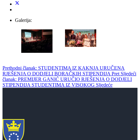
Galerija:
Prethodni članak: STUDENTIMA IZ KAKNJA URUČENA
RJEŠENJA O DODJELI BORAČKIH STIPENDIJA
Pret
Sljedeći
članak: PREMIJER GANIĆ URUČIO RJEŠENJA O DODJELI
STIPENDIJA STUDENTIMA IZ VISOKOG
Sljedeće