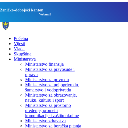
Zeničko-dobojski kanton
Webmail
Početna
Vijesti
Vlada
Skupština
Ministarstva
Ministarstvo finansija
Ministarstvo za pravosuđe i
upravu
Ministarstvo za privredu
Ministarstvo za poljoprivredu,
šumarstvo i vodoprivredu
Ministarstvo za obrazovanje,
nauku, kulturu i sport
Ministarstvo za prostorno
uređenje, promet i
komunikacije i zaštitu okoline
Ministarstvo zdravstva
Ministarstvo za boračka pitanja