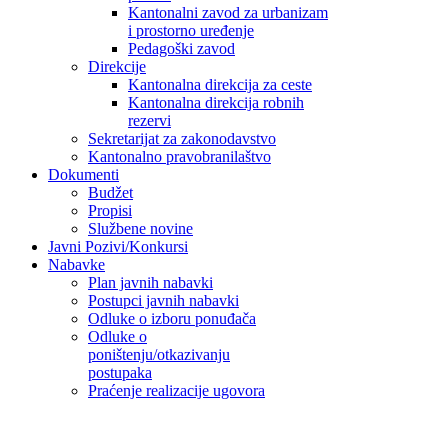
Kantonalni zavod za urbanizam
i prostorno uređenje
Pedagoški zavod
Direkcije
Kantonalna direkcija za ceste
Kantonalna direkcija robnih
rezervi
Sekretarijat za zakonodavstvo
Kantonalno pravobranilaštvo
Dokumenti
Budžet
Propisi
Službene novine
Javni Pozivi/Konkursi
Nabavke
Plan javnih nabavki
Postupci javnih nabavki
Odluke o izboru ponuđača
Odluke o
poništenju/otkazivanju
postupaka
Praćenje realizacije ugovora