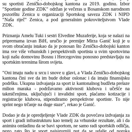
su sportisti Zeničko-dobojskog kantona za 2019. godinu. Izbor
"Sportiste godine ZDK" održan je večeras u Bosanskom narodnom
pozorištu Zenica u organizaciji Sportskog saveza ZDK i NIPD
"Naša riječ" Zenica, a pod generalnim pokroviteljstvom Vlade
ZDK.
Priznanja Amelu Tuki i sestri Elvedine Muzaferije, koja se nalazi na
pripremama izvan BiH, uručio je premijer Mirza Ganić koji je u
svom obraćanju istakao da je ponosan što Zeničko-dobojski kanton
ima sve više vrhunskih i perspektivnih sportista u svim sportovima
koji našu domovinu Bosnu i Hercegovinu ponosno predstavljaju na
sportskim terenima širom svijeta.
"Oni imaju nadu u srcu i snove u glavi, a Vlada Zeničko-dobojskog
kantona čini sve da im bude dobar oslonac i da imaju finansijsku
podršku. Ukupna izdvajanja za sport iz kantonalnog budžeta prelaze
milion maraka - podržavamo aktivnosti klubova i učešće na
takmičenjima, uključujući i invalidni sport, plaćamo kotizacije i
registracije klubova, stipendiramo perspektivne sportiste. To nije
sprint nego trčanje na duge staze", rekao je Ganić.
Dodao je da je opredjeljenje Vlade ZDK da povećava izdvajanja za
sport i gradi infrastrukturu kao temelj za vrhunske rezultate, ali i da
animira omladinu da se bavi sportom, ne samo radi sportskih odličja,
nego zato što je sport najsigurniji put da se udalje od poroka