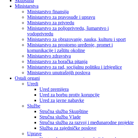
Skupština
Ministarstva
Ministarstvo finansija
Ministarstvo za pravosuđe i upravu
Ministarstvo za privredu
Ministarstvo za poljoprivredu, šumarstvo i
vodoprivredu
Ministarstvo za obrazovanje, nauku, kulturu i sport
Ministarstvo za prostorno uređenje, promet i
komunikacije i zaštitu okoline
Ministarstvo zdravstva
Ministarstvo za boračka pitanja
Ministarstvo za rad, socijalnu politiku i izbjeglice
Ministarstvo unutrašnjih poslova
Ostali organi
Uredi
Ured premijera
Ured za borbu protiv korupcije
Ured za javne nabavke
Službe
Stručna služba Skupštine
Stručna služba Vlade
Stručna služba za razvoj i međunarodne projekte
Služba za zajedničke poslove
Uprave