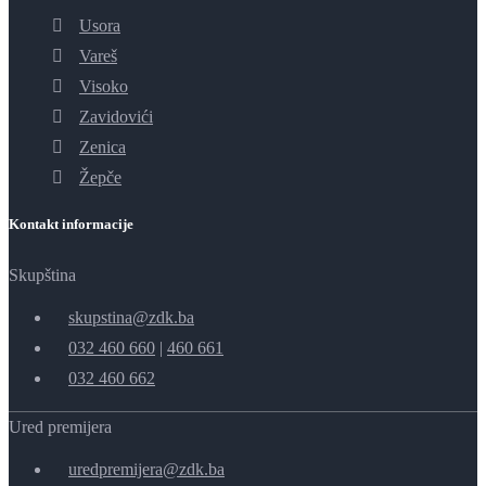
Usora
Vareš
Visoko
Zavidovići
Zenica
Žepče
Kontakt informacije
Skupština
skupstina@zdk.ba
032 460 660
|
460 661
032 460 662
Ured premijera
uredpremijera@zdk.ba