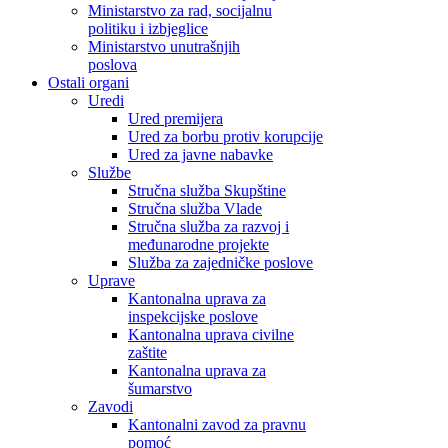
Ministarstvo za rad, socijalnu
politiku i izbjeglice
Ministarstvo unutrašnjih
poslova
Ostali organi
Uredi
Ured premijera
Ured za borbu protiv korupcije
Ured za javne nabavke
Službe
Stručna služba Skupštine
Stručna služba Vlade
Stručna služba za razvoj i
međunarodne projekte
Služba za zajedničke poslove
Uprave
Kantonalna uprava za
inspekcijske poslove
Kantonalna uprava civilne
zaštite
Kantonalna uprava za
šumarstvo
Zavodi
Kantonalni zavod za pravnu
pomoć