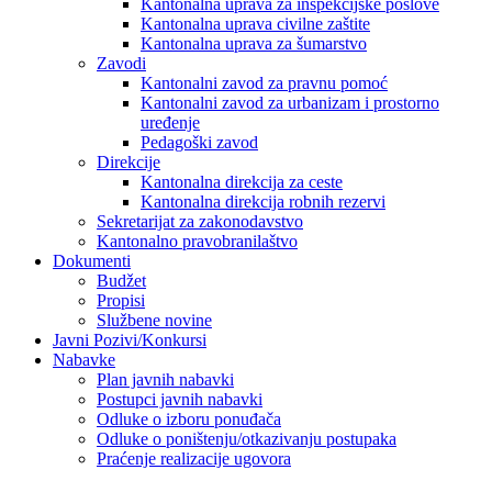
Kantonalna uprava za inspekcijske poslove
Kantonalna uprava civilne zaštite
Kantonalna uprava za šumarstvo
Zavodi
Kantonalni zavod za pravnu pomoć
Kantonalni zavod za urbanizam i prostorno
uređenje
Pedagoški zavod
Direkcije
Kantonalna direkcija za ceste
Kantonalna direkcija robnih rezervi
Sekretarijat za zakonodavstvo
Kantonalno pravobranilaštvo
Dokumenti
Budžet
Propisi
Službene novine
Javni Pozivi/Konkursi
Nabavke
Plan javnih nabavki
Postupci javnih nabavki
Odluke o izboru ponuđača
Odluke o poništenju/otkazivanju postupaka
Praćenje realizacije ugovora