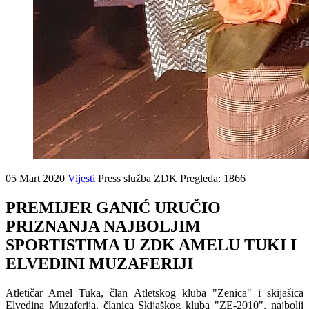
05 Mart 2020
Vijesti
Press služba ZDK
Pregleda: 1866
PREMIJER GANIĆ URUČIO
PRIZNANJA NAJBOLJIM
SPORTISTIMA U ZDK AMELU TUKI I
ELVEDINI MUZAFERIJI
Atletičar Amel Tuka, član Atletskog kluba "Zenica" i skijašica
Elvedina Muzaferija, članica Skijaškog kluba "ZE-2010", najbolji