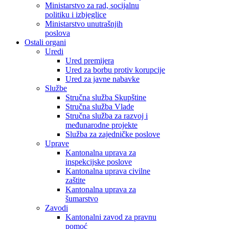
Ministarstvo za rad, socijalnu
politiku i izbjeglice
Ministarstvo unutrašnjih
poslova
Ostali organi
Uredi
Ured premijera
Ured za borbu protiv korupcije
Ured za javne nabavke
Službe
Stručna služba Skupštine
Stručna služba Vlade
Stručna služba za razvoj i
međunarodne projekte
Služba za zajedničke poslove
Uprave
Kantonalna uprava za
inspekcijske poslove
Kantonalna uprava civilne
zaštite
Kantonalna uprava za
šumarstvo
Zavodi
Kantonalni zavod za pravnu
pomoć