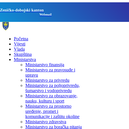
Zeničko-dobojski kanton
Webmail
Početna
Vijesti
Vlada
Skupština
Ministarstva
Ministarstvo finansija
Ministarstvo za pravosuđe i
upravu
Ministarstvo za privredu
Ministarstvo za poljoprivredu,
šumarstvo i vodoprivredu
Ministarstvo za obrazovanje,
nauku, kulturu i sport
Ministarstvo za prostorno
uređenje, promet i
komunikacije i zaštitu okoline
Ministarstvo zdravstva
Ministarstvo za boračka pitanja