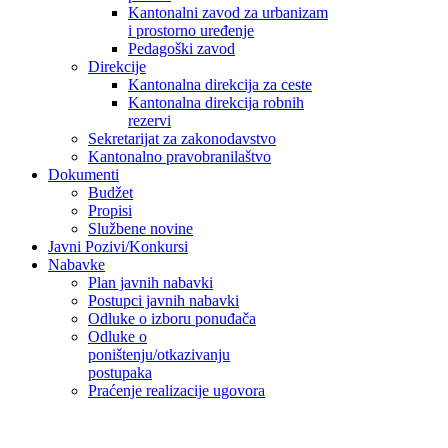
Kantonalni zavod za urbanizam
i prostorno uređenje
Pedagoški zavod
Direkcije
Kantonalna direkcija za ceste
Kantonalna direkcija robnih
rezervi
Sekretarijat za zakonodavstvo
Kantonalno pravobranilaštvo
Dokumenti
Budžet
Propisi
Službene novine
Javni Pozivi/Konkursi
Nabavke
Plan javnih nabavki
Postupci javnih nabavki
Odluke o izboru ponuđača
Odluke o
poništenju/otkazivanju
postupaka
Praćenje realizacije ugovora