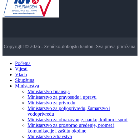
Copyright © 2026 - Zeničko-dobojski kanton. Sva prava pridržana.
Početna
Vijesti
Vlada
Skupština
Ministarstva
Ministarstvo finansija
Ministarstvo za pravosuđe i upravu
Ministarstvo za privredu
Ministarstvo za poljoprivredu, šumarstvo i
vodoprivredu
Ministarstvo za obrazovanje, nauku, kulturu i sport
Ministarstvo za prostorno uređenje, promet i
komunikacije i zaštitu okoline
Ministarstvo zdravstva