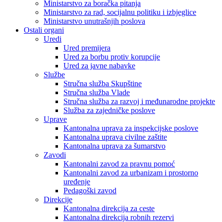
Ministarstvo za boračka pitanja
Ministarstvo za rad, socijalnu politiku i izbjeglice
Ministarstvo unutrašnjih poslova
Ostali organi
Uredi
Ured premijera
Ured za borbu protiv korupcije
Ured za javne nabavke
Službe
Stručna služba Skupštine
Stručna služba Vlade
Stručna služba za razvoj i međunarodne projekte
Služba za zajedničke poslove
Uprave
Kantonalna uprava za inspekcijske poslove
Kantonalna uprava civilne zaštite
Kantonalna uprava za šumarstvo
Zavodi
Kantonalni zavod za pravnu pomoć
Kantonalni zavod za urbanizam i prostorno
uređenje
Pedagoški zavod
Direkcije
Kantonalna direkcija za ceste
Kantonalna direkcija robnih rezervi