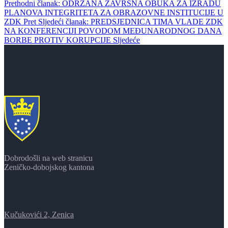
Prethodni članak: ODRŽANA ZAVRŠNA OBUKA ZA IZRADU
PLANOVA INTEGRITETA ZA OBRAZOVNE INSTITUCIJE U
ZDK
Pret
Sljedeći članak: PREDSJEDNICA TIMA VLADE ZDK
NA KONFERENCIJI POVODOM MEĐUNARODNOG DANA
BORBE PROTIV KORUPCIJE
Sljedeće
Dobrodošli na web stranicu
Zeničko-dobojskog kantona
Kučukovići 2, Zenica