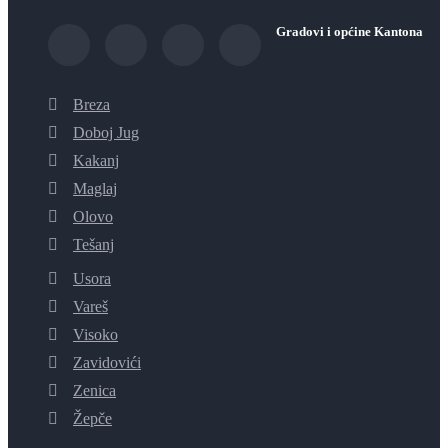
Gradovi i općine Kantona
Breza
Doboj Jug
Kakanj
Maglaj
Olovo
Tešanj
Usora
Vareš
Visoko
Zavidovići
Zenica
Žepče