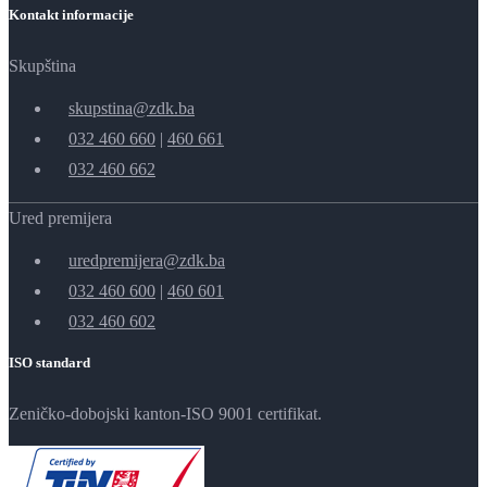
Kontakt informacije
Skupština
skupstina@zdk.ba
032 460 660
|
460 661
032 460 662
Ured premijera
uredpremijera@zdk.ba
032 460 600
|
460 601
032 460 602
ISO standard
Zeničko-dobojski kanton-ISO 9001 certifikat.