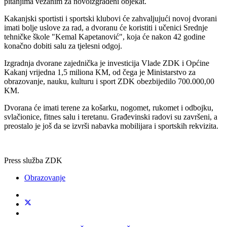
pitanjima vezanim za novoizgrađeni objekat.
Kakanjski sportisti i sportski klubovi će zahvaljujući novoj dvorani
imati bolje uslove za rad, a dvoranu će koristiti i učenici Srednje
tehničke škole "Kemal Kapetanović", koja će nakon 42 godine
konačno dobiti salu za tjelesni odgoj.
Izgradnja dvorane zajednička je investicija Vlade ZDK i Općine
Kakanj vrijedna 1,5 miliona KM, od čega je Ministarstvo za
obrazovanje, nauku, kulturu i sport ZDK obezbijedilo 700.000,00
KM.
Dvorana će imati terene za košarku, nogomet, rukomet i odbojku,
svlačionice, fitnes salu i teretanu. Građevinski radovi su završeni, a
preostalo je još da se izvrši nabavka mobilijara i sportskih rekvizita.
Press služba ZDK
Obrazovanje