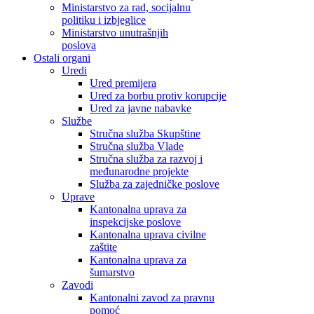
Ministarstvo za rad, socijalnu
politiku i izbjeglice
Ministarstvo unutrašnjih
poslova
Ostali organi
Uredi
Ured premijera
Ured za borbu protiv korupcije
Ured za javne nabavke
Službe
Stručna služba Skupštine
Stručna služba Vlade
Stručna služba za razvoj i
međunarodne projekte
Služba za zajedničke poslove
Uprave
Kantonalna uprava za
inspekcijske poslove
Kantonalna uprava civilne
zaštite
Kantonalna uprava za
šumarstvo
Zavodi
Kantonalni zavod za pravnu
pomoć