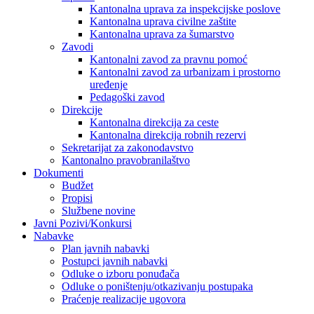
Kantonalna uprava za inspekcijske poslove
Kantonalna uprava civilne zaštite
Kantonalna uprava za šumarstvo
Zavodi
Kantonalni zavod za pravnu pomoć
Kantonalni zavod za urbanizam i prostorno
uređenje
Pedagoški zavod
Direkcije
Kantonalna direkcija za ceste
Kantonalna direkcija robnih rezervi
Sekretarijat za zakonodavstvo
Kantonalno pravobranilaštvo
Dokumenti
Budžet
Propisi
Službene novine
Javni Pozivi/Konkursi
Nabavke
Plan javnih nabavki
Postupci javnih nabavki
Odluke o izboru ponuđača
Odluke o poništenju/otkazivanju postupaka
Praćenje realizacije ugovora