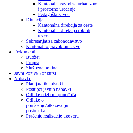
Kantonalni zavod za urbanizam
i prostorno uređenje
Pedagoški zavod
Direkcije
Kantonalna direkcija za ceste
Kantonalna direkcija robnih
rezervi
Sekretarijat za zakonodavstvo
Kantonalno pravobranilaštvo
Dokumenti
Budžet
Propisi
Službene novine
Javni Pozivi/Konkursi
Nabavke
Plan javnih nabavki
Postupci javnih nabavki
Odluke o izboru ponuđača
Odluke o
poništenju/otkazivanju
postupaka
Praćenje realizacije ugovora