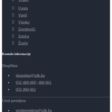
Usora
Vareš
Visoko
Zavidovići
Zenica
Žepče
Kontakt informacije
Skupština
skupstina@zdk.ba
032 460 660
|
460 661
032 460 662
Ured premijera
uredpremijera@zdk.ba