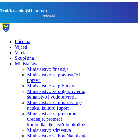
Zeničko-dobojski kanton
Webmail
Početna
Vijesti
Vlada
Skupština
Ministarstva
Ministarstvo finansija
Ministarstvo za pravosuđe i
upravu
Ministarstvo za privredu
Ministarstvo za poljoprivredu,
šumarstvo i vodoprivredu
Ministarstvo za obrazovanje,
nauku, kulturu i sport
Ministarstvo za prostorno
uređenje, promet i
komunikacije i zaštitu okoline
Ministarstvo zdravstva
Ministarstvo za boračka pitanja