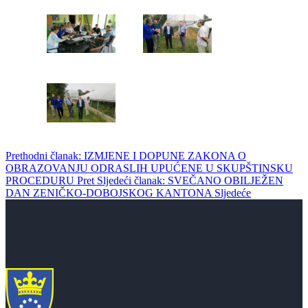
Prethodni članak: IZMJENE I DOPUNE ZAKONA O
OBRAZOVANJU ODRASLIH UPUĆENE U SKUPŠTINSKU
PROCEDURU
Pret
Sljedeći članak: SVEČANO OBILJEŽEN
DAN ZENIČKO-DOBOJSKOG KANTONA
Sljedeće