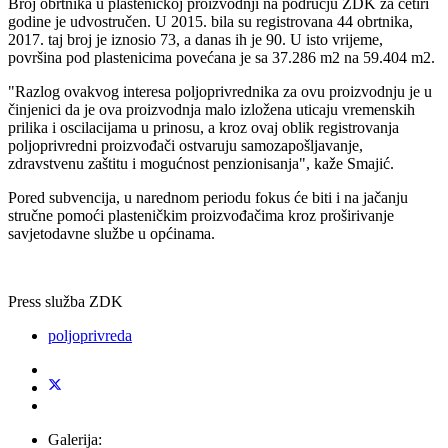
Broj obrtnika u plasteničkoj proizvodnji na području ZDK za četiri
godine je udvostručen. U 2015. bila su registrovana 44 obrtnika,
2017. taj broj je iznosio 73, a danas ih je 90. U isto vrijeme,
površina pod plastenicima povećana je sa 37.286 m2 na 59.404 m2.
"Razlog ovakvog interesa poljoprivrednika za ovu proizvodnju je u
činjenici da je ova proizvodnja malo izložena uticaju vremenskih
prilika i oscilacijama u prinosu, a kroz ovaj oblik registrovanja
poljoprivredni proizvođači ostvaruju samozapošljavanje,
zdravstvenu zaštitu i mogućnost penzionisanja", kaže Smajić.
Pored subvencija, u narednom periodu fokus će biti i na jačanju
stručne pomoći plasteničkim proizvođačima kroz proširivanje
savjetodavne službe u općinama.
Press služba ZDK
poljoprivreda
Galerija: