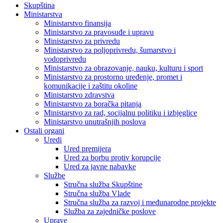
Skupština
Ministarstva
Ministarstvo finansija
Ministarstvo za pravosuđe i upravu
Ministarstvo za privredu
Ministarstvo za poljoprivredu, šumarstvo i
vodoprivredu
Ministarstvo za obrazovanje, nauku, kulturu i sport
Ministarstvo za prostorno uređenje, promet i
komunikacije i zaštitu okoline
Ministarstvo zdravstva
Ministarstvo za boračka pitanja
Ministarstvo za rad, socijalnu politiku i izbjeglice
Ministarstvo unutrašnjih poslova
Ostali organi
Uredi
Ured premijera
Ured za borbu protiv korupcije
Ured za javne nabavke
Službe
Stručna služba Skupštine
Stručna služba Vlade
Stručna služba za razvoj i međunarodne projekte
Služba za zajedničke poslove
Uprave