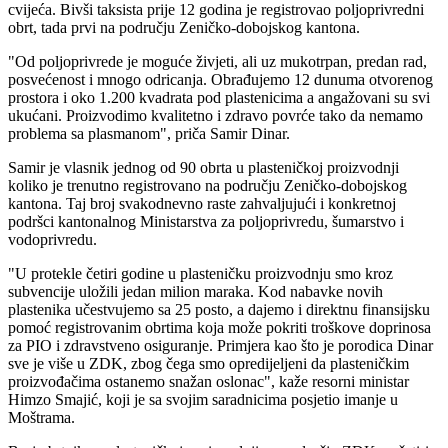
cvijeća. Bivši taksista prije 12 godina je registrovao poljoprivredni
obrt, tada prvi na području Zeničko-dobojskog kantona.
"Od poljoprivrede je moguće živjeti, ali uz mukotrpan, predan rad,
posvećenost i mnogo odricanja. Obrađujemo 12 dunuma otvorenog
prostora i oko 1.200 kvadrata pod plastenicima a angažovani su svi
ukućani. Proizvodimo kvalitetno i zdravo povrće tako da nemamo
problema sa plasmanom", priča Samir Dinar.
Samir je vlasnik jednog od 90 obrta u plasteničkoj proizvodnji
koliko je trenutno registrovano na području Zeničko-dobojskog
kantona. Taj broj svakodnevno raste zahvaljujući i konkretnoj
podršci kantonalnog Ministarstva za poljoprivredu, šumarstvo i
vodoprivredu.
"U protekle četiri godine u plasteničku proizvodnju smo kroz
subvencije uložili jedan milion maraka. Kod nabavke novih
plastenika učestvujemo sa 25 posto, a dajemo i direktnu finansijsku
pomoć registrovanim obrtima koja može pokriti troškove doprinosa
za PIO i zdravstveno osiguranje. Primjera kao što je porodica Dinar
sve je više u ZDK, zbog čega smo opredijeljeni da plasteničkim
proizvođačima ostanemo snažan oslonac", kaže resorni ministar
Himzo Smajić, koji je sa svojim saradnicima posjetio imanje u
Moštrama.