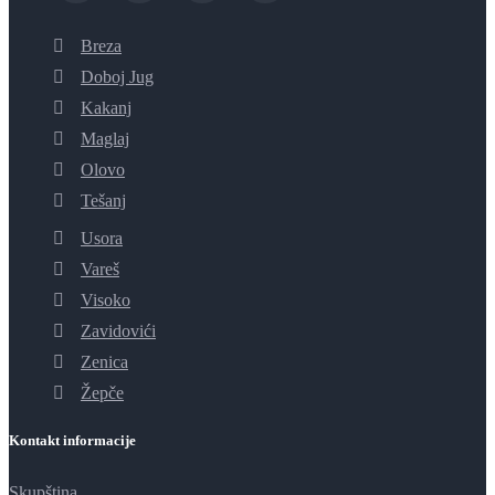
Breza
Doboj Jug
Kakanj
Maglaj
Olovo
Tešanj
Usora
Vareš
Visoko
Zavidovići
Zenica
Žepče
Kontakt informacije
Skupština