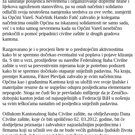
za saniranje posljedica nevremena i organizovanje dopreme hrane i
lijekova ugroženom stanovištvu, pa su ostali načelnici solidarno
odlučili svoja neutrošena namjenska sredstva za ove svrhe, usmjeriti
ka Općini Vareš. Načelnik Hamdo Fatić zahvalio je kolegama
načelnicima ostalih Općina na iskazanoj solidarnosti ne samo sada,
već i u toku samog nevremena kada su Općini Vareš nesebično
priskočili u pomoć pripadnici civilne zaštite iz drugih gradova
kantona.
Razgovarano je i o procjeni štete te o predstojećim aktivnostima
kako bi se spremno dočekao eventualni val poplava i pojave klizanja
tla. S tim u vezi, proslijeđene su naredbe Federalnog štaba Civilne
zaštite u vezi sa preventivnim mjerama koje je potrebno poduzeti
kako bi se spremno dočekalo otapanje sniježnih padavina. Na kraju,
premijer Kantona, Fikret Plevljak zahvalio je svim načelnicima
Općina kao i građanima Kantona koji su uložili sve svoje ljudske i
materijalne resurse da se uspješno odupru posljedicama elementarne
nepogode. Stoga ne čudi što je prevladalo mišljenje da je Zeničko-
dobojski kanton jedan od najuspješnijih u Federaciji BiH u nošenju
sa svim teškoćama nastalim od posljedica sniježnih padavina.
Odlukom Kantonalnog štaba Civilne zaštite, na obilježavanju Dana
Civilne zaštite, koje će biti upriličeno 02. 03.2012. godine, bit će
dodijeljena priznanja i zahvalnice najzaslužnijim pojedincima i
firmama koji su učinili sve da ne bude većih gubitaka ljudskih života