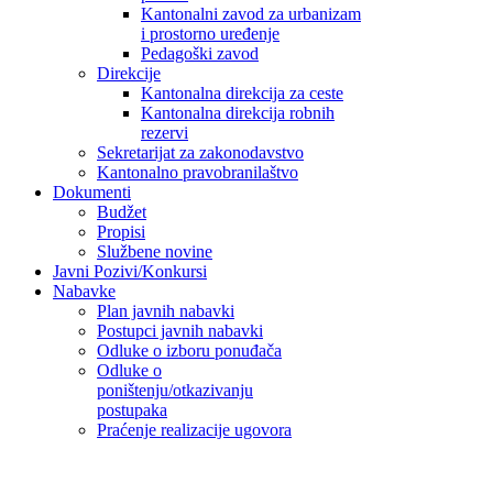
Kantonalni zavod za urbanizam
i prostorno uređenje
Pedagoški zavod
Direkcije
Kantonalna direkcija za ceste
Kantonalna direkcija robnih
rezervi
Sekretarijat za zakonodavstvo
Kantonalno pravobranilaštvo
Dokumenti
Budžet
Propisi
Službene novine
Javni Pozivi/Konkursi
Nabavke
Plan javnih nabavki
Postupci javnih nabavki
Odluke o izboru ponuđača
Odluke o
poništenju/otkazivanju
postupaka
Praćenje realizacije ugovora