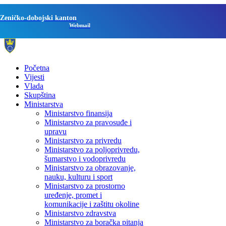
Zeničko-dobojski kanton
Webmail
Početna
Vijesti
Vlada
Skupština
Ministarstva
Ministarstvo finansija
Ministarstvo za pravosuđe i
upravu
Ministarstvo za privredu
Ministarstvo za poljoprivredu,
šumarstvo i vodoprivredu
Ministarstvo za obrazovanje,
nauku, kulturu i sport
Ministarstvo za prostorno
uređenje, promet i
komunikacije i zaštitu okoline
Ministarstvo zdravstva
Ministarstvo za boračka pitanja