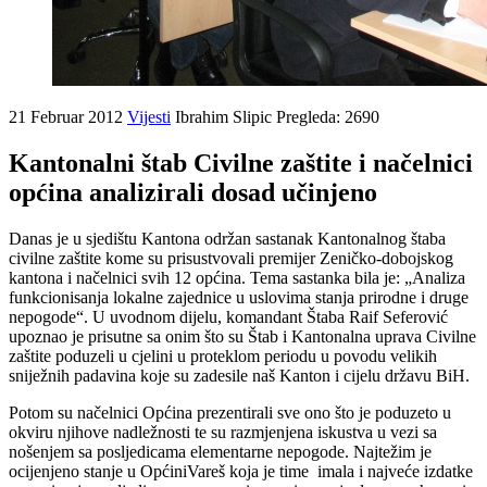
21 Februar 2012
Vijesti
Ibrahim Slipic
Pregleda: 2690
Kantonalni štab Civilne zaštite i načelnici
općina analizirali dosad učinjeno
Danas je u sjedištu Kantona održan sastanak Kantonalnog štaba
civilne zaštite kome su prisustvovali premijer Zeničko-dobojskog
kantona i načelnici svih 12 općina. Tema sastanka bila je: „Analiza
funkcionisanja lokalne zajednice u uslovima stanja prirodne i druge
nepogode“. U uvodnom dijelu, komandant Štaba Raif Seferović
upoznao je prisutne sa onim što su Štab i Kantonalna uprava Civilne
zaštite poduzeli u cjelini u proteklom periodu u povodu velikih
sniježnih padavina koje su zadesile naš Kanton i cijelu državu BiH.
Potom su načelnici Općina prezentirali sve ono što je poduzeto u
okviru njihove nadležnosti te su razmjenjena iskustva u vezi sa
nošenjem sa posljedicama elementarne nepogode. Najtežim je
ocijenjeno stanje u OpćiniVareš koja je time imala i najveće izdatke