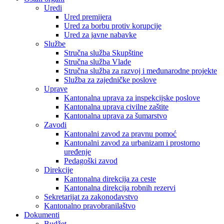
Uredi
Ured premijera
Ured za borbu protiv korupcije
Ured za javne nabavke
Službe
Stručna služba Skupštine
Stručna služba Vlade
Stručna služba za razvoj i međunarodne projekte
Služba za zajedničke poslove
Uprave
Kantonalna uprava za inspekcijske poslove
Kantonalna uprava civilne zaštite
Kantonalna uprava za šumarstvo
Zavodi
Kantonalni zavod za pravnu pomoć
Kantonalni zavod za urbanizam i prostorno
uređenje
Pedagoški zavod
Direkcije
Kantonalna direkcija za ceste
Kantonalna direkcija robnih rezervi
Sekretarijat za zakonodavstvo
Kantonalno pravobranilaštvo
Dokumenti
Budžet