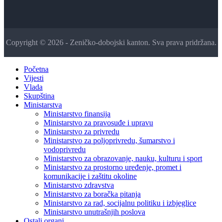
Copyright © 2026 - Zeničko-dobojski kanton. Sva prava pridržana.
Početna
Vijesti
Vlada
Skupština
Ministarstva
Ministarstvo finansija
Ministarstvo za pravosuđe i upravu
Ministarstvo za privredu
Ministarstvo za poljoprivredu, šumarstvo i
vodoprivredu
Ministarstvo za obrazovanje, nauku, kulturu i sport
Ministarstvo za prostorno uređenje, promet i
komunikacije i zaštitu okoline
Ministarstvo zdravstva
Ministarstvo za boračka pitanja
Ministarstvo za rad, socijalnu politiku i izbjeglice
Ministarstvo unutrašnjih poslova
Ostali organi