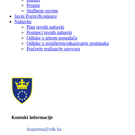
Propisi
Službene novine
Javni Pozivi/Konkursi
Nabavke
Plan javnih nabavki
Postupci javnih nabavki
Odluke o izboru ponuđača
Odluke o poništenju/otkazivanju postupaka
Praćenje realizacije ugovora
Kontakt informacije
skupstina@zdk.ba