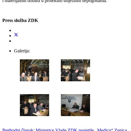
i materijalnih dobara u proteklim sniježnim nepogodama.
Press služba ZDK
Galerija:
Prethodni članak: Ministrice Vlade ZDK posjetile „Medicu“ Zenica