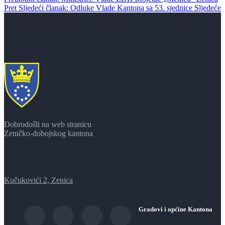
Pret
Sljedeći članak: Odluke Vlade Kantona sa 53. sjednice
Sljedeće
Dobrodošli na web stranicu
Zeničko-dobojskog kantona
Kučukovići 2, Zenica
Gradovi i općine Kantona