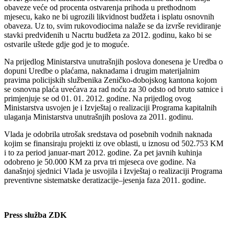
obaveze veće od procenta ostvarenja prihoda u prethodnom
mjesecu, kako ne bi ugrozili likvidnost budžeta i isplatu osnovnih
obaveza. Uz to, svim rukovodiocima nalaže se da izvrše revidiranje
stavki predviđenih u Nacrtu budžeta za 2012. godinu, kako bi se
ostvarile uštede gdje god je to moguće.
Na prijedlog Ministarstva unutrašnjih poslova donesena je Uredba o
dopuni Uredbe o plaćama, naknadama i drugim materijalnim
pravima policijskih službenika Zeničko-dobojskog kantona kojom
se osnovna plaća uvećava za rad noću za 30 odsto od bruto satnice i
primjenjuje se od 01. 01. 2012. godine. Na prijedlog ovog
Ministarstva usvojen je i Izvještaj o realizaciji Programa kapitalnih
ulaganja Ministarstva unutrašnjih poslova za 2011. godinu.
Vlada je odobrila utrošak sredstava od posebnih vodnih naknada
kojim se finansiraju projekti iz ove oblasti, u iznosu od 502.753 KM
i to za period januar-mart 2012. godine. Za pet javnih kuhinja
odobreno je 50.000 KM za prva tri mjeseca ove godine. Na
današnjoj sjednici Vlada je usvojila i Izvještaj o realizaciji Programa
preventivne sistematske deratizacije–jesenja faza 2011. godine.
Press služba ZDK