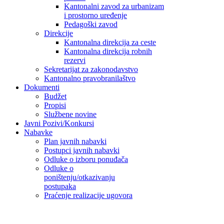
Kantonalni zavod za urbanizam
i prostorno uređenje
Pedagoški zavod
Direkcije
Kantonalna direkcija za ceste
Kantonalna direkcija robnih
rezervi
Sekretarijat za zakonodavstvo
Kantonalno pravobranilaštvo
Dokumenti
Budžet
Propisi
Službene novine
Javni Pozivi/Konkursi
Nabavke
Plan javnih nabavki
Postupci javnih nabavki
Odluke o izboru ponuđača
Odluke o
poništenju/otkazivanju
postupaka
Praćenje realizacije ugovora