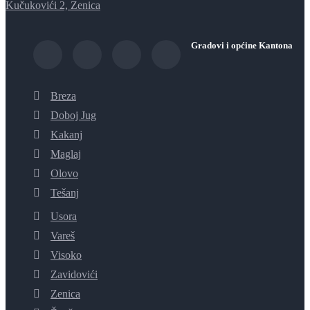
Kučukovići 2, Zenica
Gradovi i općine Kantona
Breza
Doboj Jug
Kakanj
Maglaj
Olovo
Tešanj
Usora
Vareš
Visoko
Zavidovići
Zenica