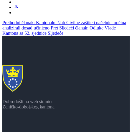
Prethodni članak: Kantonalni štab Civilne zaštite i načelnici općina
analizirali dosad učinjeno
Pret
Sljedeći članak: Odluke Vlade
Kantona sa 52. sjednice
Sljedeće
Dobrodošli na web stranicu
Zeničko-dobojskog kantona