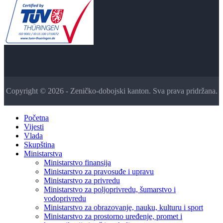
Copyright © 2026 - Zeničko-dobojski kanton. Sva prava pridržana.
Početna
Vijesti
Vlada
Skupština
Ministarstva
Ministarstvo finansija
Ministarstvo za pravosuđe i upravu
Ministarstvo za privredu
Ministarstvo za poljoprivredu, šumarstvo i
vodoprivredu
Ministarstvo za obrazovanje, nauku, kulturu i sport
Ministarstvo za prostorno uređenje, promet i