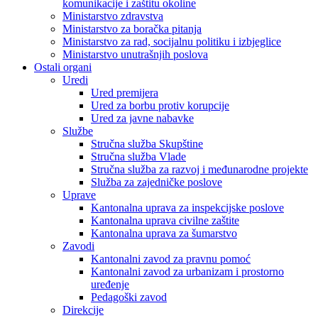
komunikacije i zaštitu okoline
Ministarstvo zdravstva
Ministarstvo za boračka pitanja
Ministarstvo za rad, socijalnu politiku i izbjeglice
Ministarstvo unutrašnjih poslova
Ostali organi
Uredi
Ured premijera
Ured za borbu protiv korupcije
Ured za javne nabavke
Službe
Stručna služba Skupštine
Stručna služba Vlade
Stručna služba za razvoj i međunarodne projekte
Služba za zajedničke poslove
Uprave
Kantonalna uprava za inspekcijske poslove
Kantonalna uprava civilne zaštite
Kantonalna uprava za šumarstvo
Zavodi
Kantonalni zavod za pravnu pomoć
Kantonalni zavod za urbanizam i prostorno
uređenje
Pedagoški zavod
Direkcije