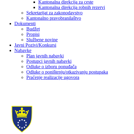
Kantonalna direkcija za ceste
Kantonalna direkcija robnih rezervi
Sekretarijat za zakonodavstvo
Kantonalno pravobranilaštvo
Dokumenti
Budžet
Propisi
Službene novine
Javni Pozivi/Konkursi
Nabavke
Plan javnih nabavki
Postupci javnih nabavki
Odluke o izboru ponuđača
Odluke o poništenju/otkazivanju postupaka
Praćenje realizacije ugovora