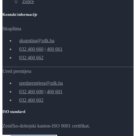
Žepče
Kontakt informacije
Skupština
skupstina@zdk.ba
032 460 660
|
460 661
032 460 662
Ured premijera
uredpremijera@zdk.ba
032 460 600
|
460 601
032 460 602
ISO standard
Zeničko-dobojski kanton-ISO 9001 certifikat.