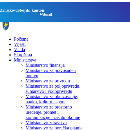
Zeničko-dobojski kanton
Webmail
Početna
Vijesti
Vlada
Skupština
Ministarstva
Ministarstvo finansija
Ministarstvo za pravosuđe i
upravu
Ministarstvo za privredu
Ministarstvo za poljoprivredu,
šumarstvo i vodoprivredu
Ministarstvo za obrazovanje,
nauku, kulturu i sport
Ministarstvo za prostorno
uređenje, promet i
komunikacije i zaštitu okoline
Ministarstvo zdravstva
Ministarstvo za boračka pitanja