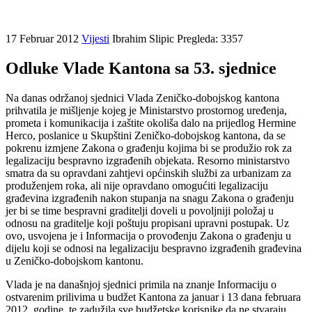
17 Februar 2012
Vijesti
Ibrahim Slipic
Pregleda: 3357
Odluke Vlade Kantona sa 53. sjednice
Na danas održanoj sjednici Vlada Zeničko-dobojskog kantona
prihvatila je mišljenje kojeg je Ministarstvo prostornog uređenja,
prometa i komunikacija i zaštite okoliša dalo na prijedlog Hermine
Herco, poslanice u Skupštini Zeničko-dobojskog kantona, da se
pokrenu izmjene Zakona o građenju kojima bi se produžio rok za
legalizaciju bespravno izgrađenih objekata. Resorno ministarstvo
smatra da su opravdani zahtjevi općinskih službi za urbanizam za
produženjem roka, ali nije opravdano omogućiti legalizaciju
građevina izgrađenih nakon stupanja na snagu Zakona o građenju
jer bi se time bespravni graditelji doveli u povoljniji položaj u
odnosu na graditelje koji poštuju propisani upravni postupak. Uz
ovo, usvojena je i Informacija o provođenju Zakona o građenju u
dijelu koji se odnosi na legalizaciju bespravno izgrađenih građevina
u Zeničko-dobojskom kantonu.
Vlada je na današnjoj sjednici primila na znanje Informaciju o
ostvarenim prilivima u budžet Kantona za januar i 13 dana februara
2012. godine, te zadužila sve budžetske korisnike da ne stvaraju