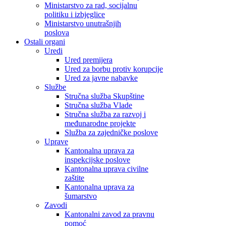
Ministarstvo za rad, socijalnu
politiku i izbjeglice
Ministarstvo unutrašnjih
poslova
Ostali organi
Uredi
Ured premijera
Ured za borbu protiv korupcije
Ured za javne nabavke
Službe
Stručna služba Skupštine
Stručna služba Vlade
Stručna služba za razvoj i
međunarodne projekte
Služba za zajedničke poslove
Uprave
Kantonalna uprava za
inspekcijske poslove
Kantonalna uprava civilne
zaštite
Kantonalna uprava za
šumarstvo
Zavodi
Kantonalni zavod za pravnu
pomoć