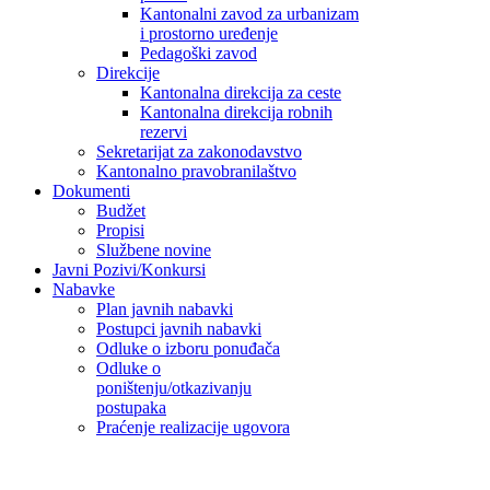
Kantonalni zavod za urbanizam
i prostorno uređenje
Pedagoški zavod
Direkcije
Kantonalna direkcija za ceste
Kantonalna direkcija robnih
rezervi
Sekretarijat za zakonodavstvo
Kantonalno pravobranilaštvo
Dokumenti
Budžet
Propisi
Službene novine
Javni Pozivi/Konkursi
Nabavke
Plan javnih nabavki
Postupci javnih nabavki
Odluke o izboru ponuđača
Odluke o
poništenju/otkazivanju
postupaka
Praćenje realizacije ugovora