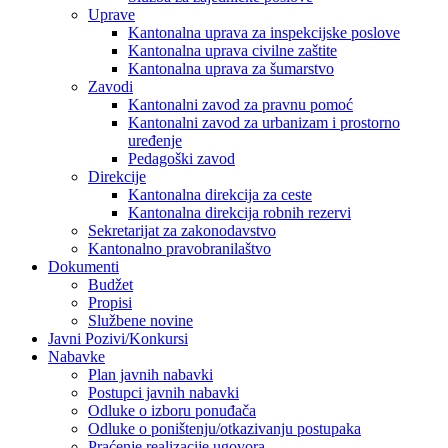
Uprave
Kantonalna uprava za inspekcijske poslove
Kantonalna uprava civilne zaštite
Kantonalna uprava za šumarstvo
Zavodi
Kantonalni zavod za pravnu pomoć
Kantonalni zavod za urbanizam i prostorno
uređenje
Pedagoški zavod
Direkcije
Kantonalna direkcija za ceste
Kantonalna direkcija robnih rezervi
Sekretarijat za zakonodavstvo
Kantonalno pravobranilaštvo
Dokumenti
Budžet
Propisi
Službene novine
Javni Pozivi/Konkursi
Nabavke
Plan javnih nabavki
Postupci javnih nabavki
Odluke o izboru ponuđača
Odluke o poništenju/otkazivanju postupaka
Praćenje realizacije ugovora