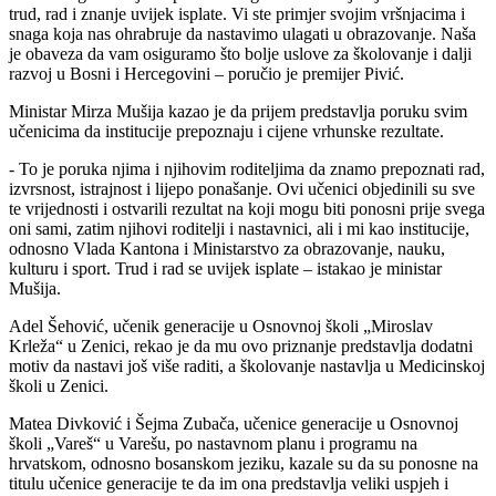
trud, rad i znanje uvijek isplate. Vi ste primjer svojim vršnjacima i
snaga koja nas ohrabruje da nastavimo ulagati u obrazovanje. Naša
je obaveza da vam osiguramo što bolje uslove za školovanje i dalji
razvoj u Bosni i Hercegovini – poručio je premijer Pivić.
Ministar Mirza Mušija kazao je da prijem predstavlja poruku svim
učenicima da institucije prepoznaju i cijene vrhunske rezultate.
- To je poruka njima i njihovim roditeljima da znamo prepoznati rad,
izvrsnost, istrajnost i lijepo ponašanje. Ovi učenici objedinili su sve
te vrijednosti i ostvarili rezultat na koji mogu biti ponosni prije svega
oni sami, zatim njihovi roditelji i nastavnici, ali i mi kao institucije,
odnosno Vlada Kantona i Ministarstvo za obrazovanje, nauku,
kulturu i sport. Trud i rad se uvijek isplate – istakao je ministar
Mušija.
Adel Šehović, učenik generacije u Osnovnoj školi „Miroslav
Krleža“ u Zenici, rekao je da mu ovo priznanje predstavlja dodatni
motiv da nastavi još više raditi, a školovanje nastavlja u Medicinskoj
školi u Zenici.
Matea Divković i Šejma Zubača, učenice generacije u Osnovnoj
školi „Vareš“ u Varešu, po nastavnom planu i programu na
hrvatskom, odnosno bosanskom jeziku, kazale su da su ponosne na
titulu učenice generacije te da im ona predstavlja veliki uspjeh i