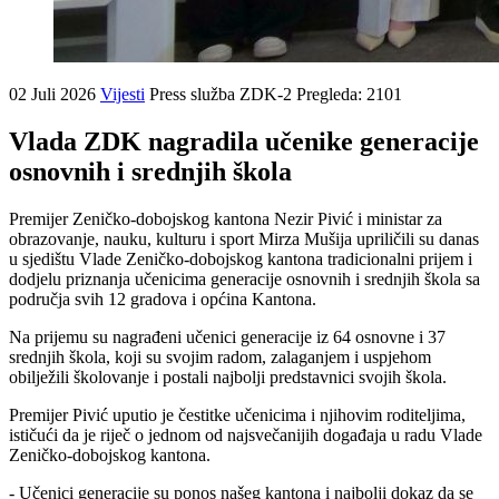
02 Juli 2026
Vijesti
Press služba ZDK-2
Pregleda: 2101
Vlada ZDK nagradila učenike generacije
osnovnih i srednjih škola
Premijer Zeničko-dobojskog kantona Nezir Pivić i ministar za
obrazovanje, nauku, kulturu i sport Mirza Mušija upriličili su danas
u sjedištu Vlade Zeničko-dobojskog kantona tradicionalni prijem i
dodjelu priznanja učenicima generacije osnovnih i srednjih škola sa
područja svih 12 gradova i općina Kantona.
Na prijemu su nagrađeni učenici generacije iz 64 osnovne i 37
srednjih škola, koji su svojim radom, zalaganjem i uspjehom
obilježili školovanje i postali najbolji predstavnici svojih škola.
Premijer Pivić uputio je čestitke učenicima i njihovim roditeljima,
ističući da je riječ o jednom od najsvečanijih događaja u radu Vlade
Zeničko-dobojskog kantona.
- Učenici generacije su ponos našeg kantona i najbolji dokaz da se