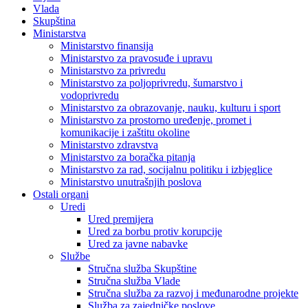
Vlada
Skupština
Ministarstva
Ministarstvo finansija
Ministarstvo za pravosuđe i upravu
Ministarstvo za privredu
Ministarstvo za poljoprivredu, šumarstvo i
vodoprivredu
Ministarstvo za obrazovanje, nauku, kulturu i sport
Ministarstvo za prostorno uređenje, promet i
komunikacije i zaštitu okoline
Ministarstvo zdravstva
Ministarstvo za boračka pitanja
Ministarstvo za rad, socijalnu politiku i izbjeglice
Ministarstvo unutrašnjih poslova
Ostali organi
Uredi
Ured premijera
Ured za borbu protiv korupcije
Ured za javne nabavke
Službe
Stručna služba Skupštine
Stručna služba Vlade
Stručna služba za razvoj i međunarodne projekte
Služba za zajedničke poslove