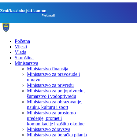
Zeničko-dobojski kanton
Webmail
Početna
Vijesti
Vlada
Skupština
Ministarstva
Ministarstvo finansija
Ministarstvo za pravosuđe i
upravu
Ministarstvo za privredu
Ministarstvo za poljoprivredu,
šumarstvo i vodoprivredu
Ministarstvo za obrazovanje,
nauku, kulturu i sport
Ministarstvo za prostorno
uređenje, promet i
komunikacije i zaštitu okoline
Ministarstvo zdravstva
Ministarstvo za boračka pitanja