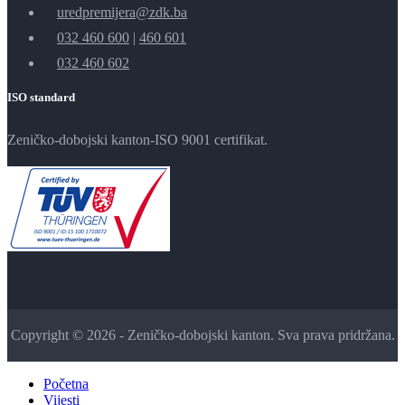
uredpremijera@zdk.ba
032 460 600
|
460 601
032 460 602
ISO standard
Zeničko-dobojski kanton-ISO 9001 certifikat.
Copyright © 2026 - Zeničko-dobojski kanton. Sva prava pridržana.
Početna
Vijesti