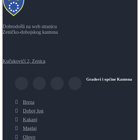
Dobrodošli na web stranicu
Zeničko-dobojskog kantona
Kučukovići 2, Zenica
Gradovi i općine Kantona
Breza
Doboj Jug
Kakanj
Maglaj
Olovo