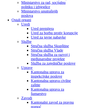
Ministarstvo za rad, socijalnu
politiku i izbjeglice
Ministarstvo unutrašnjih
poslova
Ostali organi
Uredi
Ured premijera
Ured za borbu protiv korupcije
Ured za javne nabavke
Službe
Stručna služba Skupštine
Stručna služba Vlade
Stručna služba za razvoj i
međunarodne projekte
Služba za zajedničke poslove
Uprave
Kantonalna uprava za
inspekcijske poslove
Kantonalna uprava civilne
zaštite
Kantonalna uprava za
šumarstvo
Zavodi
Kantonalni zavod za pravnu
pomoć