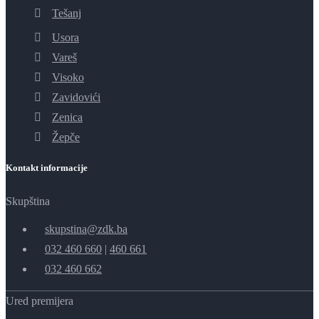
Tešanj
Usora
Vareš
Visoko
Zavidovići
Zenica
Žepče
Kontakt informacije
Skupština
skupstina@zdk.ba
032 460 660
|
460 661
032 460 662
Ured premijera