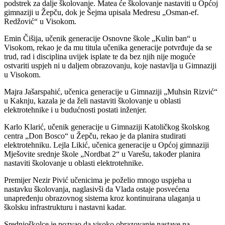
podstrek za dalje školovanje. Matea će školovanje nastaviti u Općoj
gimnaziji u Žepču, dok je Šejma upisala Medresu „Osman-ef.
Redžović“ u Visokom.
Emin Čišija, učenik generacije Osnovne škole „Kulin ban“ u
Visokom, rekao je da mu titula učenika generacije potvrđuje da se
trud, rad i disciplina uvijek isplate te da bez njih nije moguće
ostvariti uspjeh ni u daljem obrazovanju, koje nastavlja u Gimnaziji
u Visokom.
Majra Jašarspahić, učenica generacije u Gimnaziji „Muhsin Rizvić“
u Kaknju, kazala je da želi nastaviti školovanje u oblasti
elektrotehnike i u budućnosti postati inženjer.
Karlo Klarić, učenik generacije u Gimnaziji Katoličkog školskog
centra „Don Bosco“ u Žepču, rekao je da planira studirati
elektrotehniku. Lejla Likić, učenica generacije u Općoj gimnaziji
Mješovite srednje škole „Nordbat 2“ u Varešu, također planira
nastaviti školovanje u oblasti elektrotehnike.
Premijer Nezir Pivić učenicima je poželio mnogo uspjeha u
nastavku školovanja, naglasivši da Vlada ostaje posvećena
unapređenju obrazovnog sistema kroz kontinuirana ulaganja u
školsku infrastrukturu i nastavni kadar.
Srednjoškolce je pozvao da visoko obrazovanje nastave na