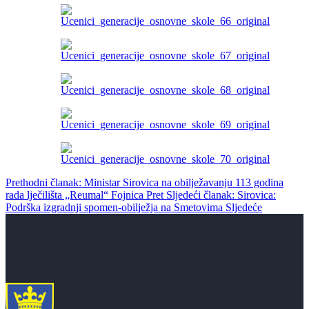
Prethodni članak: Ministar Sirovica na obilježavanju 113 godina
rada lječilišta „Reumal“ Fojnica
Pret
Sljedeći članak: Sirovica:
Podrška izgradnji spomen-obilježja na Smetovima
Sljedeće