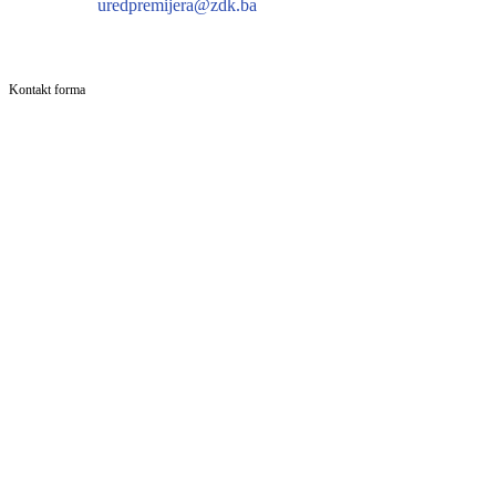
uredpremijera@zdk.ba
Kontakt forma