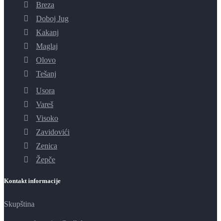
Breza
Doboj Jug
Kakanj
Maglaj
Olovo
Tešanj
Usora
Vareš
Visoko
Zavidovići
Zenica
Žepče
Kontakt informacije
Skupština