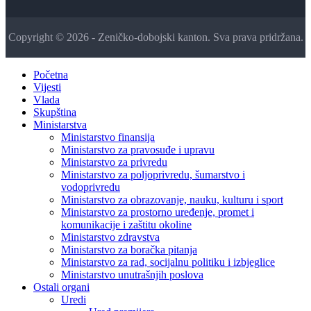
Copyright © 2026 - Zeničko-dobojski kanton. Sva prava pridržana.
Početna
Vijesti
Vlada
Skupština
Ministarstva
Ministarstvo finansija
Ministarstvo za pravosuđe i upravu
Ministarstvo za privredu
Ministarstvo za poljoprivredu, šumarstvo i
vodoprivredu
Ministarstvo za obrazovanje, nauku, kulturu i sport
Ministarstvo za prostorno uređenje, promet i
komunikacije i zaštitu okoline
Ministarstvo zdravstva
Ministarstvo za boračka pitanja
Ministarstvo za rad, socijalnu politiku i izbjeglice
Ministarstvo unutrašnjih poslova
Ostali organi
Uredi