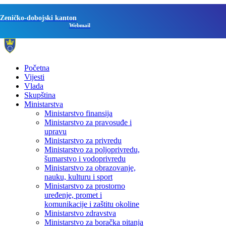
Zeničko-dobojski kanton
Webmail
Početna
Vijesti
Vlada
Skupština
Ministarstva
Ministarstvo finansija
Ministarstvo za pravosuđe i
upravu
Ministarstvo za privredu
Ministarstvo za poljoprivredu,
šumarstvo i vodoprivredu
Ministarstvo za obrazovanje,
nauku, kulturu i sport
Ministarstvo za prostorno
uređenje, promet i
komunikacije i zaštitu okoline
Ministarstvo zdravstva
Ministarstvo za boračka pitanja