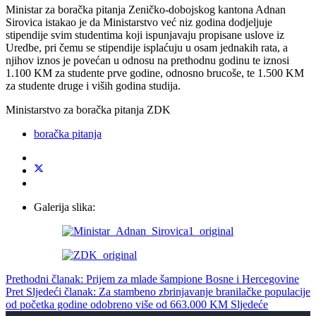
Ministar za boračka pitanja Zeničko-dobojskog kantona Adnan
Sirovica istakao je da Ministarstvo već niz godina dodjeljuje
stipendije svim studentima koji ispunjavaju propisane uslove iz
Uredbe, pri čemu se stipendije isplaćuju u osam jednakih rata, a
njihov iznos je povećan u odnosu na prethodnu godinu te iznosi
1.100 KM za studente prve godine, odnosno brucoše, te 1.500 KM
za studente druge i viših godina studija.
Ministarstvo za boračka pitanja ZDK
boračka pitanja
Galerija slika:
Prethodni članak: Prijem za mlade šampione Bosne i Hercegovine
Pret
Sljedeći članak: Za stambeno zbrinjavanje branilačke populacije
od početka godine odobreno više od 663.000 KM
Sljedeće