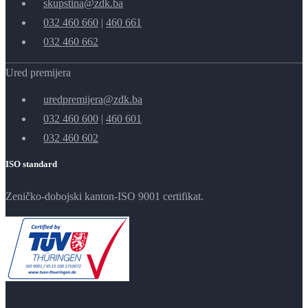
skupstina@zdk.ba
032 460 660
|
460 661
032 460 662
Ured premijera
uredpremijera@zdk.ba
032 460 600
|
460 601
032 460 602
ISO standard
Zeničko-dobojski kanton-ISO 9001 certifikat.