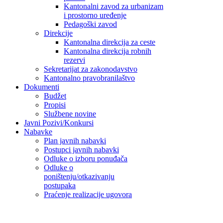
Kantonalni zavod za urbanizam
i prostorno uređenje
Pedagoški zavod
Direkcije
Kantonalna direkcija za ceste
Kantonalna direkcija robnih
rezervi
Sekretarijat za zakonodavstvo
Kantonalno pravobranilaštvo
Dokumenti
Budžet
Propisi
Službene novine
Javni Pozivi/Konkursi
Nabavke
Plan javnih nabavki
Postupci javnih nabavki
Odluke o izboru ponuđača
Odluke o
poništenju/otkazivanju
postupaka
Praćenje realizacije ugovora