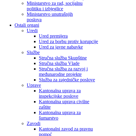
Ministarstvo za rad, socijalnu
politiku i izbjeglice
Ministarstvo unutrašnjih
poslova
Ostali organi
Uredi
Ured premijera
Ured za borbu protiv korupcije
Ured za javne nabavke
Službe
Stručna služba Skupštine
Stručna služba Vlade
Stručna služba za razvoj i
međunarodne projekte
Služba za zajedničke poslove
Uprave
Kantonalna uprava za
inspekcijske poslove
Kantonalna uprava civilne
zaštite
Kantonalna uprava za
šumarstvo
Zavodi
Kantonalni zavod za pravnu
pomoć