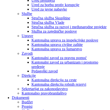
Ured premijera
Ured za borbu protiv korupcije
Ured za javne nabavke
Službe
Stručna služba Skupštine
Stručna služba Vlade
Stručna služba za razvoj i međunarodne projekte
Služba za zajedničke poslove
Uprave
Kantonalna uprava za inspekcijske poslove
Kantonalna uprava civilne zaštite
Kantonalna uprava za šumarstvo
Zavodi
Kantonalni zavod za pravnu pomoć
Kantonalni zavod za urbanizam i prostorno
uređenje
Pedagoški zavod
Direkcije
Kantonalna direkcija za ceste
Kantonalna direkcija robnih rezervi
Sekretarijat za zakonodavstvo
Kantonalno pravobranilaštvo
Dokumenti
Budžet
Propisi