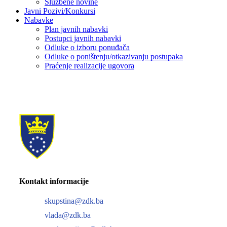
Službene novine
Javni Pozivi/Konkursi
Nabavke
Plan javnih nabavki
Postupci javnih nabavki
Odluke o izboru ponuđača
Odluke o poništenju/otkazivanju postupaka
Praćenje realizacije ugovora
Kontakt informacije
skupstina@zdk.ba
vlada@zdk.ba