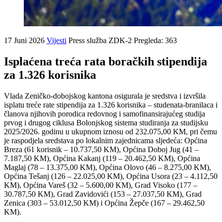
17 Juni 2026
Vijesti
Press služba ZDK-2
Pregleda: 363
Isplaćena treća rata boračkih stipendija
za 1.326 korisnika
Vlada Zeničko-dobojskog kantona osigurala je sredstva i izvršila
isplatu treće rate stipendija za 1.326 korisnika – studenata-branilaca i
članova njihovih porodica redovnog i samofinansirajućeg studija
prvog i drugog ciklusa Bolonjskog sistema studiranja za studijsku
2025/2026. godinu u ukupnom iznosu od 232.075,00 KM, pri čemu
je raspodjela sredstava po lokalnim zajednicama sljedeća: Općina
Breza (61 korisnik – 10.737,50 KM), Općina Doboj Jug (41 –
7.187,50 KM), Općina Kakanj (119 – 20.462,50 KM), Općina
Maglaj (78 – 13.375,00 KM), Općina Olovo (46 – 8.275,00 KM),
Općina Tešanj (126 – 22.025,00 KM), Općina Usora (23 – 4.112,50
KM), Općina Vareš (32 – 5.600,00 KM), Grad Visoko (177 –
30.787,50 KM), Grad Zavidovići (153 – 27.037,50 KM), Grad
Zenica (303 – 53.012,50 KM) i Općina Žepče (167 – 29.462,50
KM).