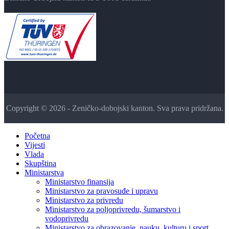
Copyright © 2026 - Zeničko-dobojski kanton. Sva prava pridržana.
Početna
Vijesti
Vlada
Skupština
Ministarstva
Ministarstvo finansija
Ministarstvo za pravosuđe i upravu
Ministarstvo za privredu
Ministarstvo za poljoprivredu, šumarstvo i
vodoprivredu
Ministarstvo za obrazovanje, nauku, kulturu i sport