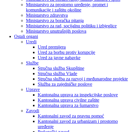
Ministarstvo za prostorno uređenje, promet i
komunikacije i zaštitu okoline
Ministarstvo zdravstva
Ministarstvo za boračka pitanja
Ministarstvo za rad, socijalnu politiku i izbjeglice
Ministarstvo unutrašnjih poslova
Ostali organi
Uredi
Ured premijera
Ured za borbu protiv korupcije
Ured za javne nabavke
Službe
Stručna služba Skupštine
Stručna služba Vlade
Stručna služba za razvoj i međunarodne projekte
Služba za zajedničke poslove
Uprave
Kantonalna uprava za inspekcijske poslove
Kantonalna uprava civilne zaštite
Kantonalna uprava za šumarstvo
Zavodi
Kantonalni zavod za pravnu pomoć
Kantonalni zavod za urbanizam i prostorno
uređenje
Pedagoški zavod