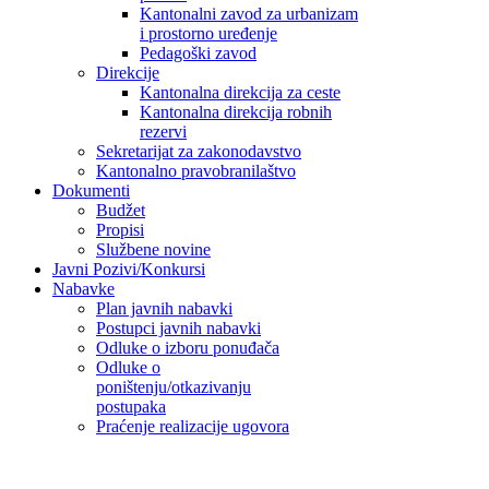
Kantonalni zavod za urbanizam
i prostorno uređenje
Pedagoški zavod
Direkcije
Kantonalna direkcija za ceste
Kantonalna direkcija robnih
rezervi
Sekretarijat za zakonodavstvo
Kantonalno pravobranilaštvo
Dokumenti
Budžet
Propisi
Službene novine
Javni Pozivi/Konkursi
Nabavke
Plan javnih nabavki
Postupci javnih nabavki
Odluke o izboru ponuđača
Odluke o
poništenju/otkazivanju
postupaka
Praćenje realizacije ugovora