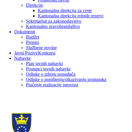
Direkcije
Kantonalna direkcija za ceste
Kantonalna direkcija robnih rezervi
Sekretarijat za zakonodavstvo
Kantonalno pravobranilaštvo
Dokumenti
Budžet
Propisi
Službene novine
Javni Pozivi/Konkursi
Nabavke
Plan javnih nabavki
Postupci javnih nabavki
Odluke o izboru ponuđača
Odluke o poništenju/otkazivanju postupaka
Praćenje realizacije ugovora