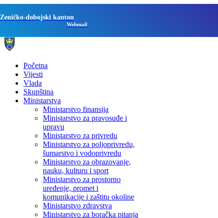
Zeničko-dobojski kanton
Webmail
Početna
Vijesti
Vlada
Skupština
Ministarstva
Ministarstvo finansija
Ministarstvo za pravosuđe i
upravu
Ministarstvo za privredu
Ministarstvo za poljoprivredu,
šumarstvo i vodoprivredu
Ministarstvo za obrazovanje,
nauku, kulturu i sport
Ministarstvo za prostorno
uređenje, promet i
komunikacije i zaštitu okoline
Ministarstvo zdravstva
Ministarstvo za boračka pitanja