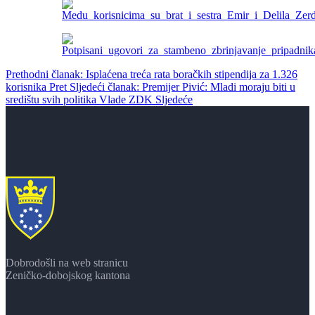
Prethodni članak: Isplaćena treća rata boračkih stipendija za 1.326
korisnika
Pret
Sljedeći članak: Premijer Pivić: Mladi moraju biti u
središtu svih politika Vlade ZDK
Sljedeće
Dobrodošli na web stranicu
Zeničko-dobojskog kantona