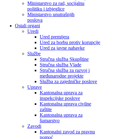
Ministarstvo za rad, socijalnu
politiku i izbjeglice
Ministarstvo unutrašnjih
poslova
Ostali organi
Uredi
Ured premijera
Ured za borbu protiv korupcije
Ured za javne nabavke
Službe
Stručna služba Skupštine
Stručna služba Vlade
Stručna služba za razvoj i
međunarodne projekte
Služba za zajedničke poslove
Uprave
Kantonalna uprava za
inspekcijske poslove
Kantonalna uprava civilne
zaštite
Kantonalna uprava za
šumarstvo
Zavodi
Kantonalni zavod za pravnu
pomoć