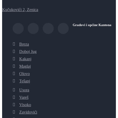
Kučukovići 2, Zenica
Gradovi i općine Kantona
Breza
Doboj Jug
Kakanj
Maglaj
Olovo
Tešanj
Usora
Vareš
Visoko
Zavidovići