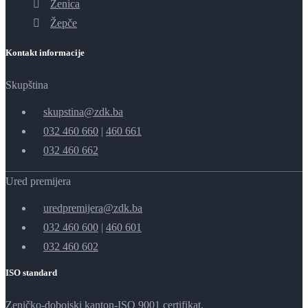
Zenica
Žepče
Kontakt informacije
Skupština
skupstina@zdk.ba
032 460 660
|
460 661
032 460 662
Ured premijera
uredpremijera@zdk.ba
032 460 600
|
460 601
032 460 602
ISO standard
Zeničko-dobojski kanton-ISO 9001 certifikat.