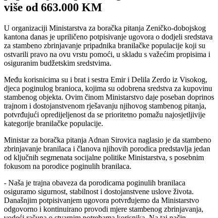
više od 663.000 KM
U organizaciji Ministarstva za boračka pitanja Zeničko-dobojskog
kantona danas je upriličeno potpisivanje ugovora o dodjeli sredstava
za stambeno zbrinjavanje pripadnika branilačke populacije koji su
ostvarili pravo na ovu vrstu pomoći, u skladu s važećim propisima i
osiguranim budžetskim sredstvima.
Među korisnicima su i brat i sestra Emir i Delila Zerdo iz Visokog,
djeca poginulog branioca, kojima su odobrena sredstva za kupovinu
stambenog objekta. Ovim činom Ministarstvo daje poseban doprinos
trajnom i dostojanstvenom rješavanju njihovog stambenog pitanja,
potvrđujući opredijeljenost da se prioritetno pomažu najosjetljivije
kategorije branilačke populacije.
Ministar za boračka pitanja Adnan Sirovica naglasio je da stambeno
zbrinjavanje branilaca i članova njihovih porodica predstavlja jedan
od ključnih segmenata socijalne politike Ministarstva, s posebnim
fokusom na porodice poginulih branilaca.
- Naša je trajna obaveza da porodicama poginulih branilaca
osiguramo sigurnost, stabilnost i dostojanstvene uslove života.
Današnjim potpisivanjem ugovora potvrđujemo da Ministarstvo
odgovorno i kontinuirano provodi mjere stambenog zbrinjavanja,
vodeći računa o stvarnim potrebama korisnika. Na taj način