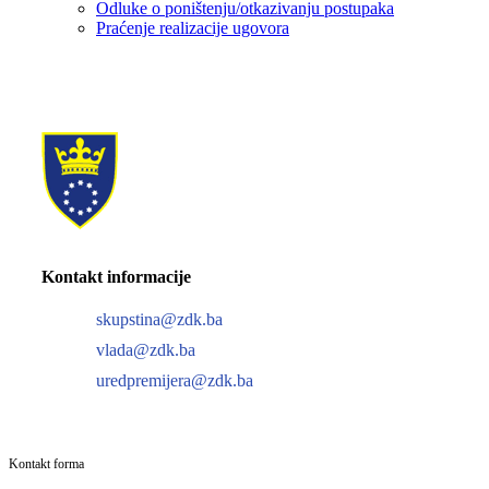
Odluke o poništenju/otkazivanju postupaka
Praćenje realizacije ugovora
Kontakt informacije
skupstina@zdk.ba
vlada@zdk.ba
uredpremijera@zdk.ba
Kontakt forma