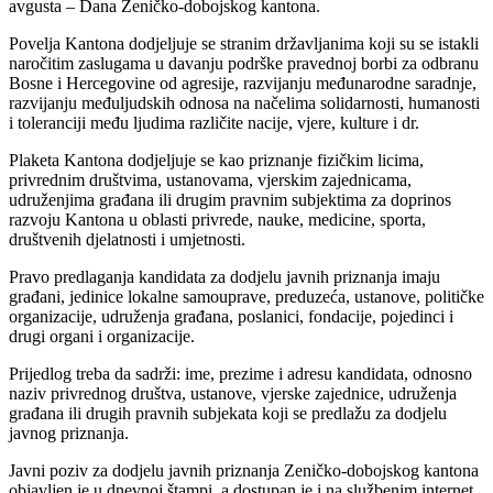
avgusta – Dana Zeničko-dobojskog kantona.
Povelja Kantona dodjeljuje se stranim državljanima koji su se istakli
naročitim zaslugama u davanju podrške pravednoj borbi za odbranu
Bosne i Hercegovine od agresije, razvijanju međunarodne saradnje,
razvijanju međuljudskih odnosa na načelima solidarnosti, humanosti
i toleranciji među ljudima različite nacije, vjere, kulture i dr.
Plaketa Kantona dodjeljuje se kao priznanje fizičkim licima,
privrednim društvima, ustanovama, vjerskim zajednicama,
udruženjima građana ili drugim pravnim subjektima za doprinos
razvoju Kantona u oblasti privrede, nauke, medicine, sporta,
društvenih djelatnosti i umjetnosti.
Pravo predlaganja kandidata za dodjelu javnih priznanja imaju
građani, jedinice lokalne samouprave, preduzeća, ustanove, političke
organizacije, udruženja građana, poslanici, fondacije, pojedinci i
drugi organi i organizacije.
Prijedlog treba da sadrži: ime, prezime i adresu kandidata, odnosno
naziv privrednog društva, ustanove, vjerske zajednice, udruženja
građana ili drugih pravnih subjekata koji se predlažu za dodjelu
javnog priznanja.
Javni poziv za dodjelu javnih priznanja Zeničko-dobojskog kantona
objavljen je u dnevnoj štampi, a dostupan je i na službenim internet