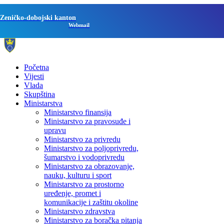
Zeničko-dobojski kanton
Webmail
Početna
Vijesti
Vlada
Skupština
Ministarstva
Ministarstvo finansija
Ministarstvo za pravosuđe i
upravu
Ministarstvo za privredu
Ministarstvo za poljoprivredu,
šumarstvo i vodoprivredu
Ministarstvo za obrazovanje,
nauku, kulturu i sport
Ministarstvo za prostorno
uređenje, promet i
komunikacije i zaštitu okoline
Ministarstvo zdravstva
Ministarstvo za boračka pitanja