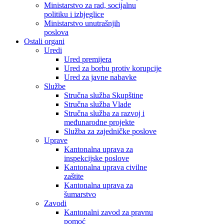
Ministarstvo za rad, socijalnu
politiku i izbjeglice
Ministarstvo unutrašnjih
poslova
Ostali organi
Uredi
Ured premijera
Ured za borbu protiv korupcije
Ured za javne nabavke
Službe
Stručna služba Skupštine
Stručna služba Vlade
Stručna služba za razvoj i
međunarodne projekte
Služba za zajedničke poslove
Uprave
Kantonalna uprava za
inspekcijske poslove
Kantonalna uprava civilne
zaštite
Kantonalna uprava za
šumarstvo
Zavodi
Kantonalni zavod za pravnu
pomoć