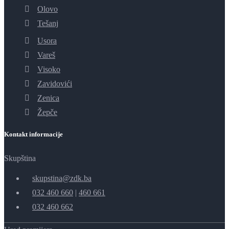
Olovo
Tešanj
Usora
Vareš
Visoko
Zavidovići
Zenica
Žepče
Kontakt informacije
Skupština
skupstina@zdk.ba
032 460 660
|
460 661
032 460 662