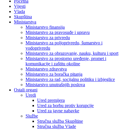
Početna
Vijesti
Vlada
Skupština
Ministarstva
Ministarstvo finansija
Ministarstvo za pravosuđe i upravu
Ministarstvo za privredu
Ministarstvo za poljoprivredu, šumarstvo i
vodoprivredu
Ministarstvo za obrazovanje, nauku, kulturu i sport
Ministarstvo za prostorno uređenje, promet i
komunikacije i zaštitu okoline
Ministarstvo zdravstva
Ministarstvo za boračka pitanja
Ministarstvo za rad, socijalnu politiku i izbjeglice
Ministarstvo unutrašnjih poslova
Ostali organi
Uredi
Ured premijera
Ured za borbu protiv korupcije
Ured za javne nabavke
Službe
Stručna služba Skupštine
Stručna služba Vlade