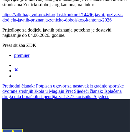
stranicama Zeničko-dobojskog kantona, na linku:
https://zdk.ba/javni-pozivi-oglasi-konkursi/14496-javni-poziv-za-
dodjelu-javnih-priznanja-zenicko-dobojskog-kantona-2026
Prijedloge za dodjelu javnih priznanja potrebno je dostaviti
najkasnije do 04.06.2026. godine.
Press služba ZDK
premijer
Prethodni članak: Potpisan ugovor za nastavak izgradnje sportske
dvorane srednjih škola u Maglaju
Pret
Sljedeći članak: Isplaćena
druga rata boračkih stipendija za 1.327 korisnika
Sljedeće