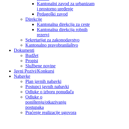
Kantonalni zavod za urbanizam
i prostorno uređenje
Pedagoški zavod
Direkcije
Kantonalna direkcija za ceste
Kantonalna direkcija robnih
rezervi
Sekretarijat za zakonodavstvo
Kantonalno pravobranilaštvo
Dokumenti
Budžet
Propisi
Službene novine
Javni Pozivi/Konkursi
Nabavke
Plan javnih nabavki
Postupci javnih nabavki
Odluke o izboru ponuđača
Odluke o
poništenju/otkazivanju
postupaka
Praćenje realizacije ugovora