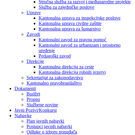
Stručna služba za razvoj i međunarodne projekte
Služba za zajedničke poslove
Uprave
Kantonalna uprava za inspekcijske poslove
Kantonalna uprava civilne zaštite
Kantonalna uprava za šumarstvo
Zavodi
Kantonalni zavod za pravnu pomoć
Kantonalni zavod za urbanizam i prostorno
uređenje
Pedagoški zavod
Direkcije
Kantonalna direkcija za ceste
Kantonalna direkcija robnih rezervi
Sekretarijat za zakonodavstvo
Kantonalno pravobranilaštvo
Dokumenti
Budžet
Propisi
Službene novine
Javni Pozivi/Konkursi
Nabavke
Plan javnih nabavki
Postupci javnih nabavki
Odluke o izboru ponuđača