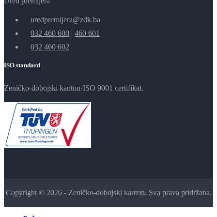
Ured premijera
uredpremijera@zdk.ba
032 460 600
|
460 601
032 460 602
ISO standard
Zeničko-dobojski kanton-ISO 9001 certifikat.
Copyright © 2026 - Zeničko-dobojski kanton. Sva prava pridržana.