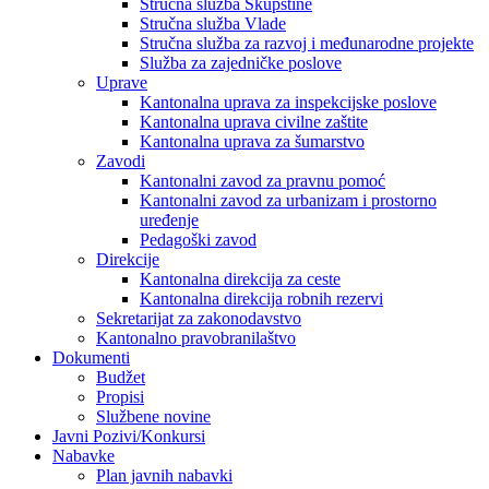
Stručna služba Skupštine
Stručna služba Vlade
Stručna služba za razvoj i međunarodne projekte
Služba za zajedničke poslove
Uprave
Kantonalna uprava za inspekcijske poslove
Kantonalna uprava civilne zaštite
Kantonalna uprava za šumarstvo
Zavodi
Kantonalni zavod za pravnu pomoć
Kantonalni zavod za urbanizam i prostorno
uređenje
Pedagoški zavod
Direkcije
Kantonalna direkcija za ceste
Kantonalna direkcija robnih rezervi
Sekretarijat za zakonodavstvo
Kantonalno pravobranilaštvo
Dokumenti
Budžet
Propisi
Službene novine
Javni Pozivi/Konkursi
Nabavke
Plan javnih nabavki