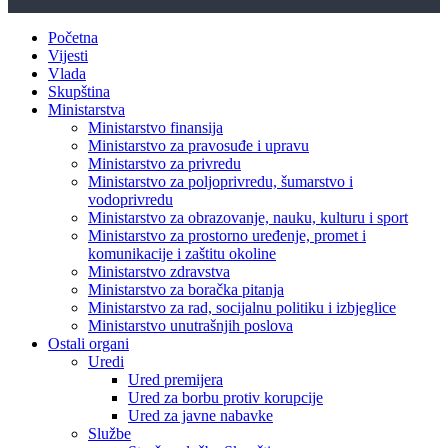
Početna
Vijesti
Vlada
Skupština
Ministarstva
Ministarstvo finansija
Ministarstvo za pravosuđe i upravu
Ministarstvo za privredu
Ministarstvo za poljoprivredu, šumarstvo i
vodoprivredu
Ministarstvo za obrazovanje, nauku, kulturu i sport
Ministarstvo za prostorno uređenje, promet i
komunikacije i zaštitu okoline
Ministarstvo zdravstva
Ministarstvo za boračka pitanja
Ministarstvo za rad, socijalnu politiku i izbjeglice
Ministarstvo unutrašnjih poslova
Ostali organi
Uredi
Ured premijera
Ured za borbu protiv korupcije
Ured za javne nabavke
Službe