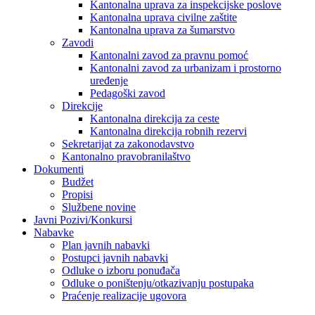
Kantonalna uprava za inspekcijske poslove
Kantonalna uprava civilne zaštite
Kantonalna uprava za šumarstvo
Zavodi
Kantonalni zavod za pravnu pomoć
Kantonalni zavod za urbanizam i prostorno
uređenje
Pedagoški zavod
Direkcije
Kantonalna direkcija za ceste
Kantonalna direkcija robnih rezervi
Sekretarijat za zakonodavstvo
Kantonalno pravobranilaštvo
Dokumenti
Budžet
Propisi
Službene novine
Javni Pozivi/Konkursi
Nabavke
Plan javnih nabavki
Postupci javnih nabavki
Odluke o izboru ponuđača
Odluke o poništenju/otkazivanju postupaka
Praćenje realizacije ugovora