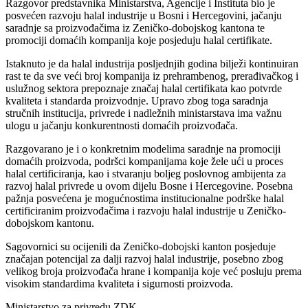
Razgovor predstavnika Ministarstva, Agencije i Instituta bio je
posvećen razvoju halal industrije u Bosni i Hercegovini, jačanju
saradnje sa proizvođačima iz Zeničko-dobojskog kantona te
promociji domaćih kompanija koje posjeduju halal certifikate.
Istaknuto je da halal industrija posljednjih godina bilježi kontinuiran
rast te da sve veći broj kompanija iz prehrambenog, prerađivačkog i
uslužnog sektora prepoznaje značaj halal certifikata kao potvrde
kvaliteta i standarda proizvodnje. Upravo zbog toga saradnja
stručnih institucija, privrede i nadležnih ministarstava ima važnu
ulogu u jačanju konkurentnosti domaćih proizvođača.
Razgovarano je i o konkretnim modelima saradnje na promociji
domaćih proizvoda, podršci kompanijama koje žele ući u proces
halal certificiranja, kao i stvaranju boljeg poslovnog ambijenta za
razvoj halal privrede u ovom dijelu Bosne i Hercegovine. Posebna
pažnja posvećena je mogućnostima institucionalne podrške halal
certificiranim proizvođačima i razvoju halal industrije u Zeničko-
dobojskom kantonu.
Sagovornici su ocijenili da Zeničko-dobojski kanton posjeduje
značajan potencijal za dalji razvoj halal industrije, posebno zbog
velikog broja proizvođača hrane i kompanija koje već posluju prema
visokim standardima kvaliteta i sigurnosti proizvoda.
Ministarstvo za privredu ZDK