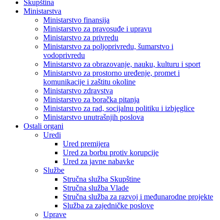
Skupština
Ministarstva
Ministarstvo finansija
Ministarstvo za pravosuđe i upravu
Ministarstvo za privredu
Ministarstvo za poljoprivredu, šumarstvo i
vodoprivredu
Ministarstvo za obrazovanje, nauku, kulturu i sport
Ministarstvo za prostorno uređenje, promet i
komunikacije i zaštitu okoline
Ministarstvo zdravstva
Ministarstvo za boračka pitanja
Ministarstvo za rad, socijalnu politiku i izbjeglice
Ministarstvo unutrašnjih poslova
Ostali organi
Uredi
Ured premijera
Ured za borbu protiv korupcije
Ured za javne nabavke
Službe
Stručna služba Skupštine
Stručna služba Vlade
Stručna služba za razvoj i međunarodne projekte
Služba za zajedničke poslove
Uprave