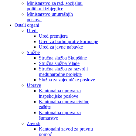
Ministarstvo za rad, socijalnu
politiku i izbjeglice
Ministarstvo unutrašnjih
poslova
Ostali organi
Uredi
Ured premijera
Ured za borbu protiv korupcije
Ured za javne nabavke
Službe
Stručna služba Skupštine
Stručna služba Vlade
Stručna služba za razvoj i
međunarodne projekte
Služba za zajedničke poslove
Uprave
Kantonalna uprava za
inspekcijske poslove
Kantonalna uprava civilne
zaštite
Kantonalna uprava za
šumarstvo
Zavodi
Kantonalni zavod za pravnu
pomoć