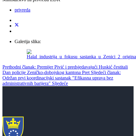
privreda
Galerija slika:
Prethodni članak: Premijer Pivić i predsjedavajući Huskić čestitali
Dan policije Zeničko-dobojskog kantona
Pret
Sljedeći članak:
Održan prvi koordinacijski sastanak "Efikasna uprava bez
administrativnih barijera"
Sljedeće