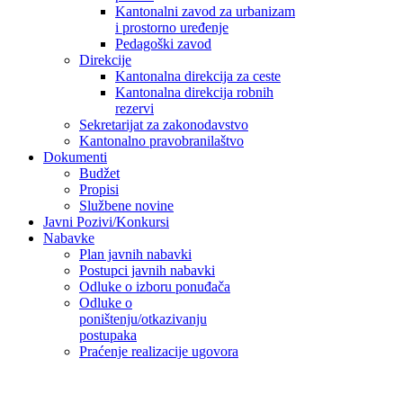
Kantonalni zavod za urbanizam
i prostorno uređenje
Pedagoški zavod
Direkcije
Kantonalna direkcija za ceste
Kantonalna direkcija robnih
rezervi
Sekretarijat za zakonodavstvo
Kantonalno pravobranilaštvo
Dokumenti
Budžet
Propisi
Službene novine
Javni Pozivi/Konkursi
Nabavke
Plan javnih nabavki
Postupci javnih nabavki
Odluke o izboru ponuđača
Odluke o
poništenju/otkazivanju
postupaka
Praćenje realizacije ugovora