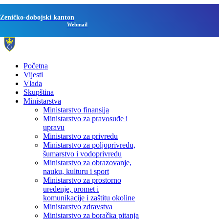
Zeničko-dobojski kanton
Webmail
Početna
Vijesti
Vlada
Skupština
Ministarstva
Ministarstvo finansija
Ministarstvo za pravosuđe i
upravu
Ministarstvo za privredu
Ministarstvo za poljoprivredu,
šumarstvo i vodoprivredu
Ministarstvo za obrazovanje,
nauku, kulturu i sport
Ministarstvo za prostorno
uređenje, promet i
komunikacije i zaštitu okoline
Ministarstvo zdravstva
Ministarstvo za boračka pitanja