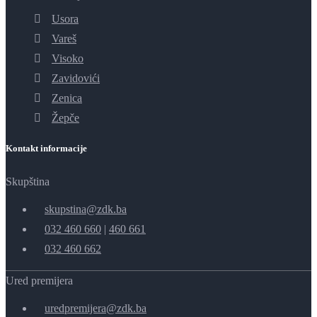
Usora
Vareš
Visoko
Zavidovići
Zenica
Žepče
Kontakt informacije
Skupština
skupstina@zdk.ba
032 460 660
|
460 661
032 460 662
Ured premijera
uredpremijera@zdk.ba