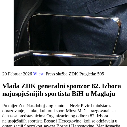
20 Februar 2026
Vijesti
Press služba ZDK
Pregleda: 505
Vlada ZDK generalni sponzor 82. Izbora
najuspješnijih sportista BiH u Maglaju
Premijer Zeničko-dobojskog kantona Nezir Pivić i ministar za
obrazovanje, nauku, kulturu i sport Mirza Mušija razgovarali su
danas sa predstavnicima Organizacionog odbora 82. Izbora
najuspješnijih sportista Bosne i Hercegovine, koji se održavaju u
organizaciji Sportskog saveza Bosne i Hercegovine. Manifestacija