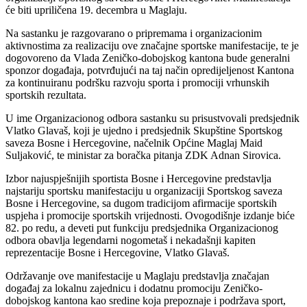
će biti upriličena 19. decembra u Maglaju.
Na sastanku je razgovarano o pripremama i organizacionim
aktivnostima za realizaciju ove značajne sportske manifestacije, te je
dogovoreno da Vlada Zeničko-dobojskog kantona bude generalni
sponzor događaja, potvrđujući na taj način opredijeljenost Kantona
za kontinuiranu podršku razvoju sporta i promociji vrhunskih
sportskih rezultata.
U ime Organizacionog odbora sastanku su prisustvovali predsjednik
Vlatko Glavaš, koji je ujedno i predsjednik Skupštine Sportskog
saveza Bosne i Hercegovine, načelnik Općine Maglaj Maid
Suljaković, te ministar za boračka pitanja ZDK Adnan Sirovica.
Izbor najuspješnijih sportista Bosne i Hercegovine predstavlja
najstariju sportsku manifestaciju u organizaciji Sportskog saveza
Bosne i Hercegovine, sa dugom tradicijom afirmacije sportskih
uspjeha i promocije sportskih vrijednosti. Ovogodišnje izdanje biće
82. po redu, a deveti put funkciju predsjednika Organizacionog
odbora obavlja legendarni nogometaš i nekadašnji kapiten
reprezentacije Bosne i Hercegovine, Vlatko Glavaš.
Održavanje ove manifestacije u Maglaju predstavlja značajan
događaj za lokalnu zajednicu i dodatnu promociju Zeničko-
dobojskog kantona kao sredine koja prepoznaje i podržava sport,