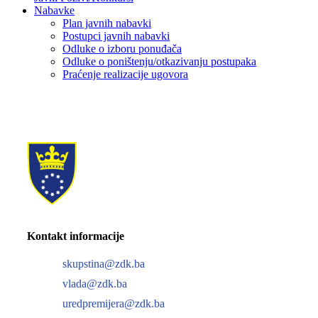
Nabavke
Plan javnih nabavki
Postupci javnih nabavki
Odluke o izboru ponuđača
Odluke o poništenju/otkazivanju postupaka
Praćenje realizacije ugovora
Kontakt informacije
skupstina@zdk.ba
vlada@zdk.ba
uredpremijera@zdk.ba