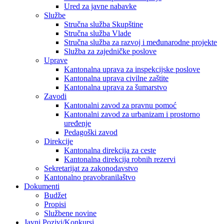
Ured za javne nabavke
Službe
Stručna služba Skupštine
Stručna služba Vlade
Stručna služba za razvoj i međunarodne projekte
Služba za zajedničke poslove
Uprave
Kantonalna uprava za inspekcijske poslove
Kantonalna uprava civilne zaštite
Kantonalna uprava za šumarstvo
Zavodi
Kantonalni zavod za pravnu pomoć
Kantonalni zavod za urbanizam i prostorno
uređenje
Pedagoški zavod
Direkcije
Kantonalna direkcija za ceste
Kantonalna direkcija robnih rezervi
Sekretarijat za zakonodavstvo
Kantonalno pravobranilaštvo
Dokumenti
Budžet
Propisi
Službene novine
Javni Pozivi/Konkursi