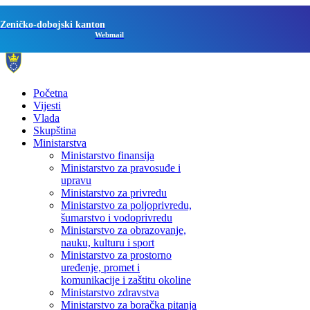
Zeničko-dobojski kanton
Webmail
Početna
Vijesti
Vlada
Skupština
Ministarstva
Ministarstvo finansija
Ministarstvo za pravosuđe i
upravu
Ministarstvo za privredu
Ministarstvo za poljoprivredu,
šumarstvo i vodoprivredu
Ministarstvo za obrazovanje,
nauku, kulturu i sport
Ministarstvo za prostorno
uređenje, promet i
komunikacije i zaštitu okoline
Ministarstvo zdravstva
Ministarstvo za boračka pitanja