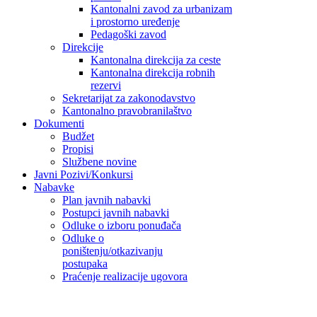
Kantonalni zavod za urbanizam
i prostorno uređenje
Pedagoški zavod
Direkcije
Kantonalna direkcija za ceste
Kantonalna direkcija robnih
rezervi
Sekretarijat za zakonodavstvo
Kantonalno pravobranilaštvo
Dokumenti
Budžet
Propisi
Službene novine
Javni Pozivi/Konkursi
Nabavke
Plan javnih nabavki
Postupci javnih nabavki
Odluke o izboru ponuđača
Odluke o
poništenju/otkazivanju
postupaka
Praćenje realizacije ugovora