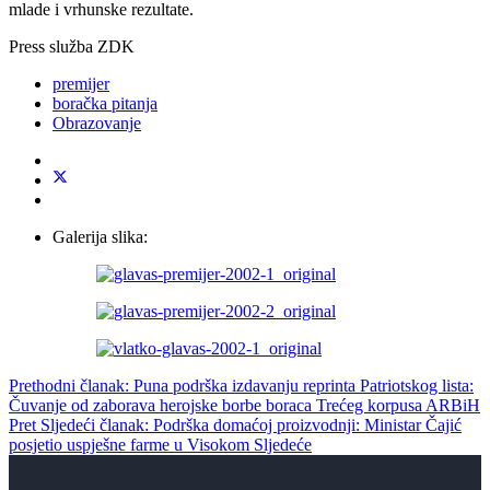
mlade i vrhunske rezultate.
Press služba ZDK
premijer
boračka pitanja
Obrazovanje
Galerija slika:
Prethodni članak: Puna podrška izdavanju reprinta Patriotskog lista:
Čuvanje od zaborava herojske borbe boraca Trećeg korpusa ARBiH
Pret
Sljedeći članak: Podrška domaćoj proizvodnji: Ministar Čajić
posjetio uspješne farme u Visokom
Sljedeće