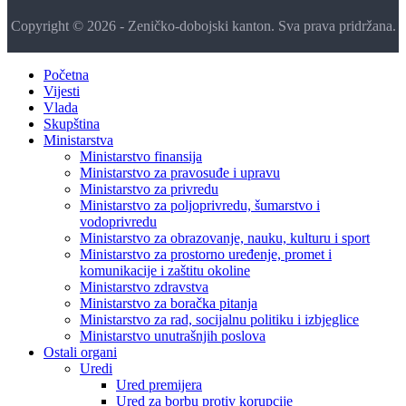
Copyright © 2026 - Zeničko-dobojski kanton. Sva prava pridržana.
Početna
Vijesti
Vlada
Skupština
Ministarstva
Ministarstvo finansija
Ministarstvo za pravosuđe i upravu
Ministarstvo za privredu
Ministarstvo za poljoprivredu, šumarstvo i
vodoprivredu
Ministarstvo za obrazovanje, nauku, kulturu i sport
Ministarstvo za prostorno uređenje, promet i
komunikacije i zaštitu okoline
Ministarstvo zdravstva
Ministarstvo za boračka pitanja
Ministarstvo za rad, socijalnu politiku i izbjeglice
Ministarstvo unutrašnjih poslova
Ostali organi
Uredi
Ured premijera
Ured za borbu protiv korupcije