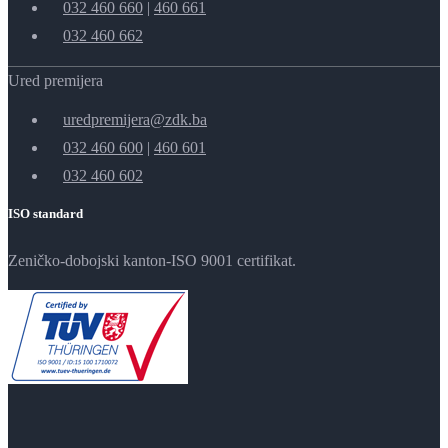
032 460 660
|
460 661
032 460 662
Ured premijera
uredpremijera@zdk.ba
032 460 600
|
460 601
032 460 602
ISO standard
Zeničko-dobojski kanton-ISO 9001 certifikat.