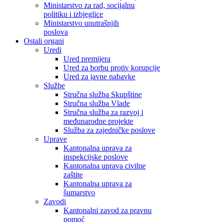
Ministarstvo za rad, socijalnu
politiku i izbjeglice
Ministarstvo unutrašnjih
poslova
Ostali organi
Uredi
Ured premijera
Ured za borbu protiv korupcije
Ured za javne nabavke
Službe
Stručna služba Skupštine
Stručna služba Vlade
Stručna služba za razvoj i
međunarodne projekte
Služba za zajedničke poslove
Uprave
Kantonalna uprava za
inspekcijske poslove
Kantonalna uprava civilne
zaštite
Kantonalna uprava za
šumarstvo
Zavodi
Kantonalni zavod za pravnu
pomoć