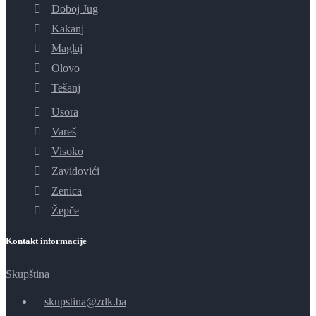
Doboj Jug
Kakanj
Maglaj
Olovo
Tešanj
Usora
Vareš
Visoko
Zavidovići
Zenica
Žepče
Kontakt informacije
Skupština
skupstina@zdk.ba