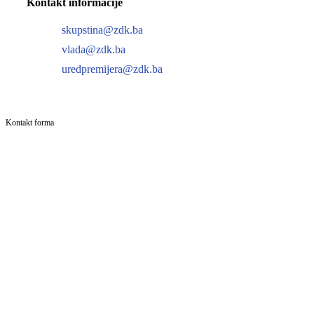
Kontakt informacije
skupstina@zdk.ba
vlada@zdk.ba
uredpremijera@zdk.ba
Kontakt forma