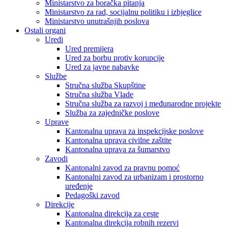
Ministarstvo za boračka pitanja
Ministarstvo za rad, socijalnu politiku i izbjeglice
Ministarstvo unutrašnjih poslova
Ostali organi
Uredi
Ured premijera
Ured za borbu protiv korupcije
Ured za javne nabavke
Službe
Stručna služba Skupštine
Stručna služba Vlade
Stručna služba za razvoj i međunarodne projekte
Služba za zajedničke poslove
Uprave
Kantonalna uprava za inspekcijske poslove
Kantonalna uprava civilne zaštite
Kantonalna uprava za šumarstvo
Zavodi
Kantonalni zavod za pravnu pomoć
Kantonalni zavod za urbanizam i prostorno
uređenje
Pedagoški zavod
Direkcije
Kantonalna direkcija za ceste
Kantonalna direkcija robnih rezervi