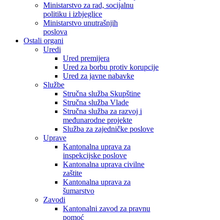
Ministarstvo za rad, socijalnu
politiku i izbjeglice
Ministarstvo unutrašnjih
poslova
Ostali organi
Uredi
Ured premijera
Ured za borbu protiv korupcije
Ured za javne nabavke
Službe
Stručna služba Skupštine
Stručna služba Vlade
Stručna služba za razvoj i
međunarodne projekte
Služba za zajedničke poslove
Uprave
Kantonalna uprava za
inspekcijske poslove
Kantonalna uprava civilne
zaštite
Kantonalna uprava za
šumarstvo
Zavodi
Kantonalni zavod za pravnu
pomoć