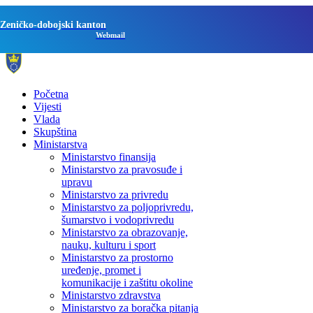
Zeničko-dobojski kanton
Webmail
Početna
Vijesti
Vlada
Skupština
Ministarstva
Ministarstvo finansija
Ministarstvo za pravosuđe i
upravu
Ministarstvo za privredu
Ministarstvo za poljoprivredu,
šumarstvo i vodoprivredu
Ministarstvo za obrazovanje,
nauku, kulturu i sport
Ministarstvo za prostorno
uređenje, promet i
komunikacije i zaštitu okoline
Ministarstvo zdravstva
Ministarstvo za boračka pitanja