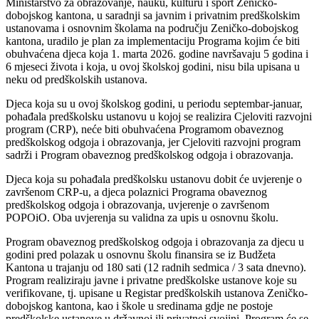
Ministarstvo za obrazovanje, nauku, kulturu i sport Zeničko-
dobojskog kantona, u saradnji sa javnim i privatnim predškolskim
ustanovama i osnovnim školama na području Zeničko-dobojskog
kantona, uradilo je plan za implementaciju Programa kojim će biti
obuhvaćena djeca koja 1. marta 2026. godine navršavaju 5 godina i
6 mjeseci života i koja, u ovoj školskoj godini, nisu bila upisana u
neku od predškolskih ustanova.
Djeca koja su u ovoj školskog godini, u periodu septembar-januar,
pohađala predškolsku ustanovu u kojoj se realizira Cjeloviti razvojni
program (CRP), neće biti obuhvaćena Programom obaveznog
predškolskog odgoja i obrazovanja, jer Cjeloviti razvojni program
sadrži i Program obaveznog predškolskog odgoja i obrazovanja.
Djeca koja su pohađala predškolsku ustanovu dobit će uvjerenje o
završenom CRP-u, a djeca polaznici Programa obaveznog
predškolskog odgoja i obrazovanja, uvjerenje o završenom
POPOiO. Oba uvjerenja su validna za upis u osnovnu školu.
Program obaveznog predškolskog odgoja i obrazovanja za djecu u
godini pred polazak u osnovnu školu finansira se iz Budžeta
Kantona u trajanju od 180 sati (12 radnih sedmica / 3 sata dnevno).
Program realiziraju javne i privatne predškolske ustanove koje su
verifikovane, tj. upisane u Registar predškolskih ustanova Zeničko-
dobojskog kantona, kao i škole u sredinama gdje ne postoje
predškolske ustanove u državnoj ili privatnoj svojini. Program će se