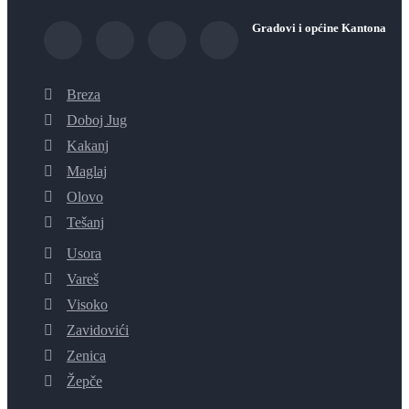
Gradovi i općine Kantona
Breza
Doboj Jug
Kakanj
Maglaj
Olovo
Tešanj
Usora
Vareš
Visoko
Zavidovići
Zenica
Žepče