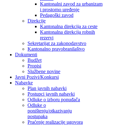
Kantonalni zavod za urbanizam
i prostorno uređenje
Pedagoški zavod
Direkcije
Kantonalna direkcija za ceste
Kantonalna direkcija robnih
rezervi
Sekretarijat za zakonodavstvo
Kantonalno pravobranilaštvo
Dokumenti
Budžet
Propisi
Službene novine
Javni Pozivi/Konkursi
Nabavke
Plan javnih nabavki
Postupci javnih nabavki
Odluke o izboru ponuđača
Odluke o
poništenju/otkazivanju
postupaka
Praćenje realizacije ugovora