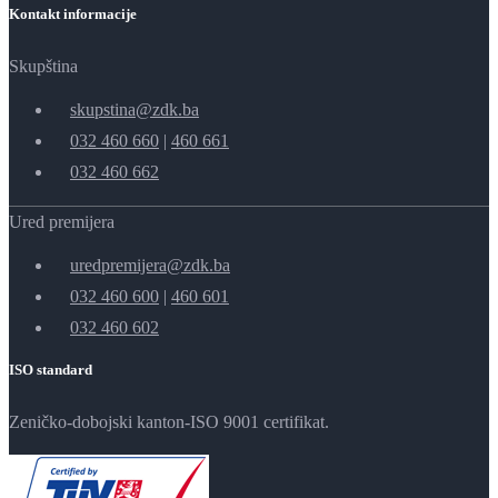
Kontakt informacije
Skupština
skupstina@zdk.ba
032 460 660
|
460 661
032 460 662
Ured premijera
uredpremijera@zdk.ba
032 460 600
|
460 601
032 460 602
ISO standard
Zeničko-dobojski kanton-ISO 9001 certifikat.