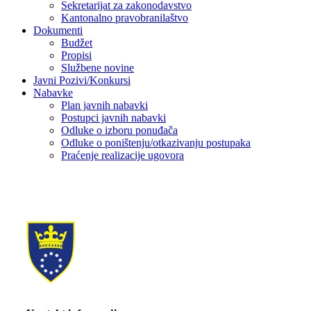
Sekretarijat za zakonodavstvo
Kantonalno pravobranilaštvo
Dokumenti
Budžet
Propisi
Službene novine
Javni Pozivi/Konkursi
Nabavke
Plan javnih nabavki
Postupci javnih nabavki
Odluke o izboru ponuđača
Odluke o poništenju/otkazivanju postupaka
Praćenje realizacije ugovora