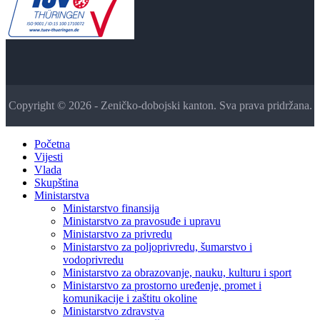
Copyright © 2026 - Zeničko-dobojski kanton. Sva prava pridržana.
Početna
Vijesti
Vlada
Skupština
Ministarstva
Ministarstvo finansija
Ministarstvo za pravosuđe i upravu
Ministarstvo za privredu
Ministarstvo za poljoprivredu, šumarstvo i
vodoprivredu
Ministarstvo za obrazovanje, nauku, kulturu i sport
Ministarstvo za prostorno uređenje, promet i
komunikacije i zaštitu okoline
Ministarstvo zdravstva