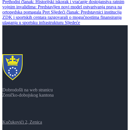
Prethodni članak: Historijski iskorak i vraćanje dostojanstva ratnim
vojnim invalidima: Predstavljen novi model ostvarivanja prava na
ortopedska pomagala
Pret
Sljedeći članak: Predstavnici institucija
ZDK i sportskih centara razgovarali o mogućnostima finansiranja
ulaganja u sportsku infrastrukturu
Sljedeće
Dobrodošli na web stranicu
Zeničko-dobojskog kantona
Kučukovići 2, Zenica