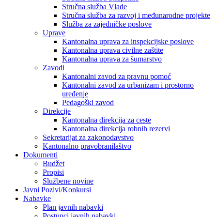
Stručna služba Vlade
Stručna služba za razvoj i međunarodne projekte
Služba za zajedničke poslove
Uprave
Kantonalna uprava za inspekcijske poslove
Kantonalna uprava civilne zaštite
Kantonalna uprava za šumarstvo
Zavodi
Kantonalni zavod za pravnu pomoć
Kantonalni zavod za urbanizam i prostorno
uređenje
Pedagoški zavod
Direkcije
Kantonalna direkcija za ceste
Kantonalna direkcija robnih rezervi
Sekretarijat za zakonodavstvo
Kantonalno pravobranilaštvo
Dokumenti
Budžet
Propisi
Službene novine
Javni Pozivi/Konkursi
Nabavke
Plan javnih nabavki
Postupci javnih nabavki