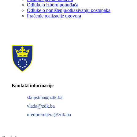
Odluke o izboru ponuđača
Odluke o poništenju/otkazivanju postupaka
Praćenje realizacije ugovora
Kontakt informacije
skupstina@zdk.ba
vlada@zdk.ba
uredpremijera@zdk.ba