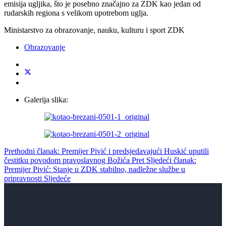
emisija ugljika, što je posebno značajno za ZDK kao jedan od
rudarskih regiona s velikom upotrebom uglja.
Ministarstvo za obrazovanje, nauku, kulturu i sport ZDK
Obrazovanje
Galerija slika:
Prethodni članak: Premijer Pivić i predsjedavajući Huskić uputili
čestitku povodom pravoslavnog Božića
Pret
Sljedeći članak:
Premijer Pivić: Stanje u ZDK stabilno, nadležne službe u
pripravnosti
Sljedeće