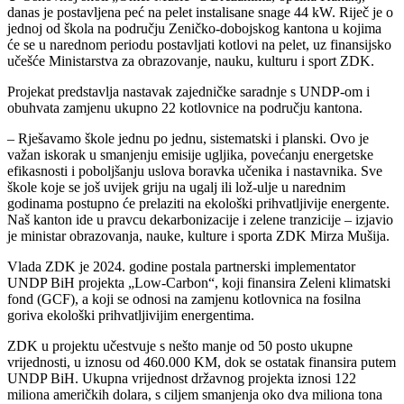
danas je postavljena peć na pelet instalisane snage 44 kW. Riječ je o
jednoj od škola na području Zeničko-dobojskog kantona u kojima
će se u narednom periodu postavljati kotlovi na pelet, uz finansijsko
učešće Ministarstva za obrazovanje, nauku, kulturu i sport ZDK.
Projekat predstavlja nastavak zajedničke saradnje s UNDP-om i
obuhvata zamjenu ukupno 22 kotlovnice na području kantona.
– Rješavamo škole jednu po jednu, sistematski i planski. Ovo je
važan iskorak u smanjenju emisije ugljika, povećanju energetske
efikasnosti i poboljšanju uslova boravka učenika i nastavnika. Sve
škole koje se još uvijek griju na ugalj ili lož-ulje u narednim
godinama postupno će prelaziti na ekološki prihvatljivije energente.
Naš kanton ide u pravcu dekarbonizacije i zelene tranzicije – izjavio
je ministar obrazovanja, nauke, kulture i sporta ZDK Mirza Mušija.
Vlada ZDK je 2024. godine postala partnerski implementator
UNDP BiH projekta „Low-Carbon“, koji finansira Zeleni klimatski
fond (GCF), a koji se odnosi na zamjenu kotlovnica na fosilna
goriva ekološki prihvatljivijim energentima.
ZDK u projektu učestvuje s nešto manje od 50 posto ukupne
vrijednosti, u iznosu od 460.000 KM, dok se ostatak finansira putem
UNDP BiH. Ukupna vrijednost državnog projekta iznosi 122
miliona američkih dolara, s ciljem smanjenja oko dva miliona tona