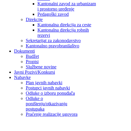
Kantonalni zavod za urbanizam
i prostorno uređenje
Pedagoški zavod
Direkcije
Kantonalna direkcija za ceste
Kantonalna direkcija robnih
rezervi
Sekretarijat za zakonodavstvo
Kantonalno pravobranilaštvo
Dokumenti
Budžet
Propisi
Službene novine
Javni Pozivi/Konkursi
Nabavke
Plan javnih nabavki
Postupci javnih nabavki
Odluke o izboru ponuđača
Odluke o
poništenju/otkazivanju
postupaka
Praćenje realizacije ugovora