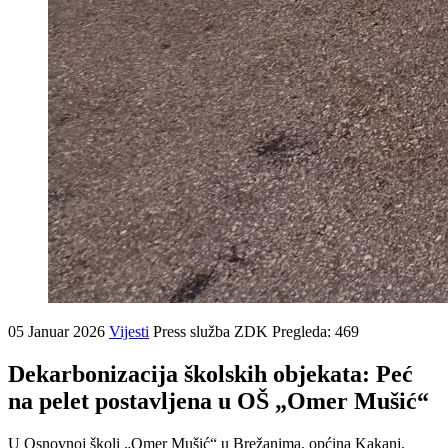
05 Januar 2026
Vijesti
Press služba ZDK
Pregleda: 469
Dekarbonizacija školskih objekata: Peć
na pelet postavljena u OŠ „Omer Mušić“
U Osnovnoj školi „Omer Mušić“ u Brežanima, općina Kakanj,