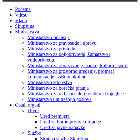
Početna
Vijesti
Vlada
Skupština
Ministarstva
Ministarstvo finansija
Ministarstvo za pravosuđe i upravu
Ministarstvo za privredu
Ministarstvo za poljoprivredu, šumarstvo i
vodoprivredu
Ministarstvo za obrazovanje, nauku, kulturu i sport
Ministarstvo za prostorno uređenje, promet i
komunikacije i zaštitu okoline
Ministarstvo zdravstva
Ministarstvo za boračka pitanja
Ministarstvo za rad, socijalnu politiku i izbjeglice
Ministarstvo unutrašnjih poslova
Ostali organi
Uredi
Ured premijera
Ured za borbu protiv korupcije
Ured za javne nabavke
Službe
Stručna služba Skupštine