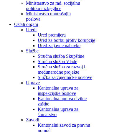
Ministarstvo za rad, socijalnu
politiku i izbjeglice
Ministarstvo unutrašnjih
poslova
Ostali organi
Uredi
Ured premijera
Ured za borbu protiv korupcije
Ured za javne nabavke
Službe
Stručna služba Skupštine
Stručna služba Vlade
Stručna služba za razvoj i
međunarodne projekte
Služba za zajedničke poslove
Uprave
Kantonalna uprava za
inspekcijske poslove
Kantonalna uprava civilne
zaštite
Kantonalna uprava za
šumarstvo
Zavodi
Kantonalni zavod za pravnu
pomoć