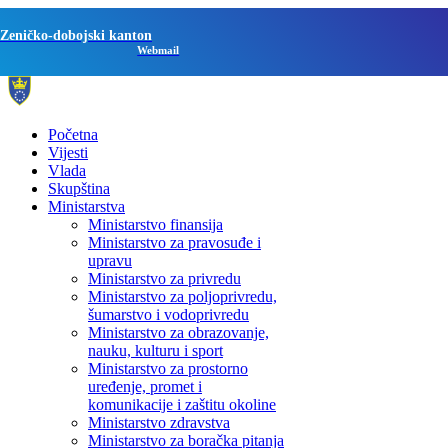
Zeničko-dobojski kanton
Webmail
Početna
Vijesti
Vlada
Skupština
Ministarstva
Ministarstvo finansija
Ministarstvo za pravosuđe i
upravu
Ministarstvo za privredu
Ministarstvo za poljoprivredu,
šumarstvo i vodoprivredu
Ministarstvo za obrazovanje,
nauku, kulturu i sport
Ministarstvo za prostorno
uređenje, promet i
komunikacije i zaštitu okoline
Ministarstvo zdravstva
Ministarstvo za boračka pitanja