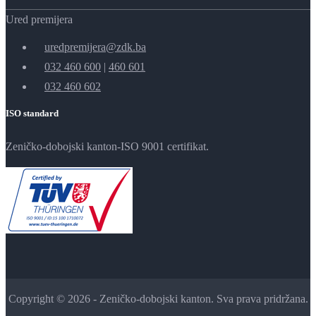
Ured premijera
uredpremijera@zdk.ba
032 460 600
|
460 601
032 460 602
ISO standard
Zeničko-dobojski kanton-ISO 9001 certifikat.
Copyright © 2026 - Zeničko-dobojski kanton. Sva prava pridržana.