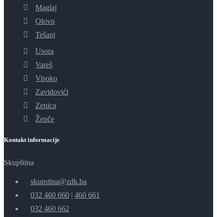
Maglaj
Olovo
Tešanj
Usora
Vareš
Visoko
Zavidovići
Zenica
Žepče
Kontakt informacije
Skupština
skupstina@zdk.ba
032 460 660
|
460 661
032 460 662