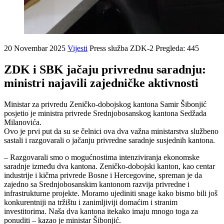
20 Novembar 2025
Vijesti
Press služba ZDK-2
Pregleda: 445
ZDK i SBK jačaju privrednu saradnju:
ministri najavili zajedničke aktivnosti
Ministar za privredu Zeničko-dobojskog kantona Samir Šibonjić
posjetio je ministra privrede Srednjobosanskog kantona Sedžada
Milanovića.
Ovo je prvi put da su se čelnici ova dva važna ministarstva službeno
sastali i razgovarali o jačanju privredne saradnje susjednih kantona.
– Razgovarali smo o mogućnostima intenziviranja ekonomske
saradnje između dva kantona. Zeničko-dobojski kanton, kao centar
industrije i kičma privrede Bosne i Hercegovine, spreman je da
zajedno sa Srednjobosanskim kantonom razvija privredne i
infrastrukturne projekte. Moramo ujediniti snage kako bismo bili još
konkurentniji na tržištu i zanimljiviji domaćim i stranim
investitorima. Naša dva kantona itekako imaju mnogo toga za
ponuditi – kazao je ministar Šibonjić.