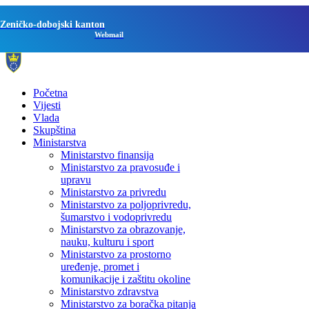
Zeničko-dobojski kanton
Webmail
Početna
Vijesti
Vlada
Skupština
Ministarstva
Ministarstvo finansija
Ministarstvo za pravosuđe i
upravu
Ministarstvo za privredu
Ministarstvo za poljoprivredu,
šumarstvo i vodoprivredu
Ministarstvo za obrazovanje,
nauku, kulturu i sport
Ministarstvo za prostorno
uređenje, promet i
komunikacije i zaštitu okoline
Ministarstvo zdravstva
Ministarstvo za boračka pitanja