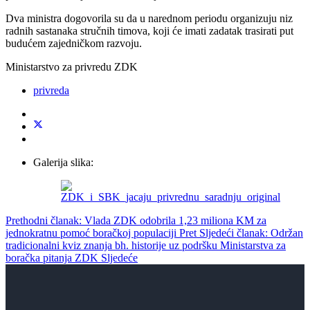
Dva ministra dogovorila su da u narednom periodu organizuju niz
radnih sastanaka stručnih timova, koji će imati zadatak trasirati put
budućem zajedničkom razvoju.
Ministarstvo za privredu ZDK
privreda
Galerija slika:
Prethodni članak: Vlada ZDK odobrila 1,23 miliona KM za
jednokratnu pomoć boračkoj populaciji
Pret
Sljedeći članak: Održan
tradicionalni kviz znanja bh. historije uz podršku Ministarstva za
boračka pitanja ZDK
Sljedeće