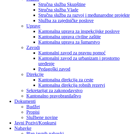
Stručna služba Skupštine
Stručna služba Vlade
Stručna služba za razvoj i međunarodne projekte
Služba za zajedničke poslove
Uprave
Kantonalna uprava za inspekcijske poslove
Kantonalna uprava civilne zaštite
Kantonalna uprava za šumarstvo
Zavodi
Kantonalni zavod za pravnu pomoć
Kantonalni zavod za urbanizam i prostorno
uređenje
Pedagoški zavod
Direkcije
Kantonalna direkcija za ceste
Kantonalna direkcija robnih rezervi
Sekretarijat za zakonodavstvo
Kantonalno pravobranilaštvo
Dokumenti
Budžet
Propisi
Službene novine
Javni Pozivi/Konkursi
Nabavke
Plan javnih nabavki