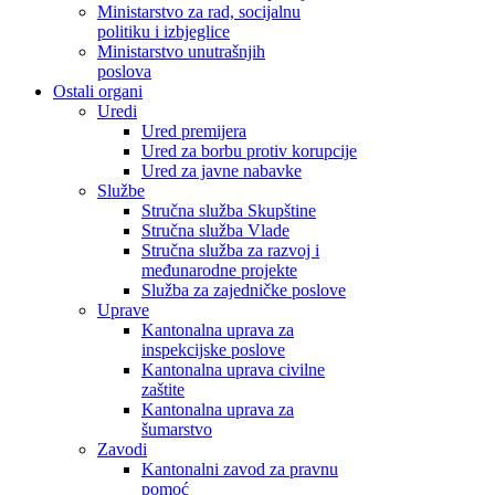
Ministarstvo za rad, socijalnu
politiku i izbjeglice
Ministarstvo unutrašnjih
poslova
Ostali organi
Uredi
Ured premijera
Ured za borbu protiv korupcije
Ured za javne nabavke
Službe
Stručna služba Skupštine
Stručna služba Vlade
Stručna služba za razvoj i
međunarodne projekte
Služba za zajedničke poslove
Uprave
Kantonalna uprava za
inspekcijske poslove
Kantonalna uprava civilne
zaštite
Kantonalna uprava za
šumarstvo
Zavodi
Kantonalni zavod za pravnu
pomoć