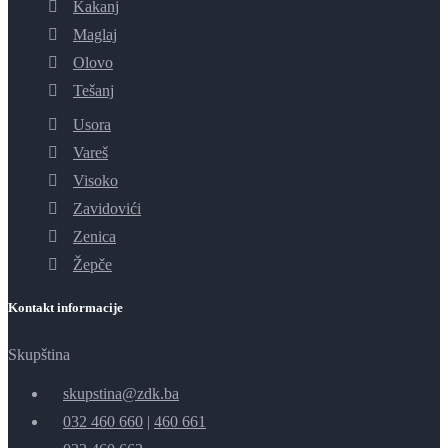
Kakanj
Maglaj
Olovo
Tešanj
Usora
Vareš
Visoko
Zavidovići
Zenica
Žepče
Kontakt informacije
Skupština
skupstina@zdk.ba
032 460 660
|
460 661