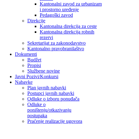
Kantonalni zavod za urbanizam
i prostorno uređenje
Pedagoški zavod
Direkcije
Kantonalna direkcija za ceste
Kantonalna direkcija robnih
rezervi
Sekretarijat za zakonodavstvo
Kantonalno pravobranilaštvo
Dokumenti
Budžet
Propisi
Službene novine
Javni Pozivi/Konkursi
Nabavke
Plan javnih nabavki
Postupci javnih nabavki
Odluke o izboru ponuđača
Odluke o
poništenju/otkazivanju
postupaka
Praćenje realizacije ugovora