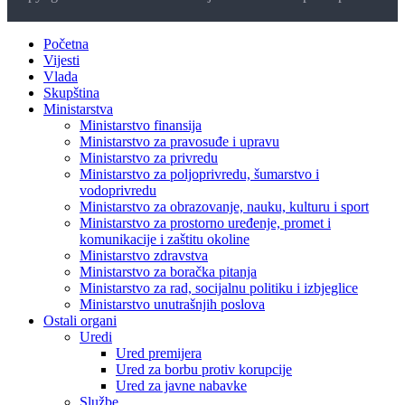
Početna
Vijesti
Vlada
Skupština
Ministarstva
Ministarstvo finansija
Ministarstvo za pravosuđe i upravu
Ministarstvo za privredu
Ministarstvo za poljoprivredu, šumarstvo i
vodoprivredu
Ministarstvo za obrazovanje, nauku, kulturu i sport
Ministarstvo za prostorno uređenje, promet i
komunikacije i zaštitu okoline
Ministarstvo zdravstva
Ministarstvo za boračka pitanja
Ministarstvo za rad, socijalnu politiku i izbjeglice
Ministarstvo unutrašnjih poslova
Ostali organi
Uredi
Ured premijera
Ured za borbu protiv korupcije
Ured za javne nabavke
Službe