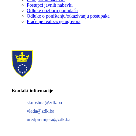
Postupci javnih nabavki
Odluke o izboru ponuđača
Odluke o poništenju/otkazivanju postupaka
Praćenje realizacije ugovora
Kontakt informacije
skupstina@zdk.ba
vlada@zdk.ba
uredpremijera@zdk.ba