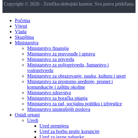
Copyright © 2026 - Zeničko-dobojski kanton. Sva prava pridržana.
Početna
Vijesti
Vlada
Skupština
Ministarstva
Ministarstvo finansija
Ministarstvo za pravosuđe i upravu
Ministarstvo za privredu
Ministarstvo za poljoprivredu, šumarstvo i
vodoprivredu
Ministarstvo za obrazovanje, nauku, kulturu i sport
Ministarstvo za prostorno uređenje, promet i
komunikacije i zaštitu okoline
Ministarstvo zdravstva
Ministarstvo za boračka pitanja
Ministarstvo za rad, socijalnu politiku i izbjeglice
Ministarstvo unutrašnjih poslova
Ostali organi
Uredi
Ured premijera
Ured za borbu protiv korupcije
Ured za javne nabavke