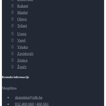
Kakanj
Maglaj
Olovo
Tešanj
Usora
Vareš
Visoko
Zavidovići
Zenica
Žepče
Kontakt informacije
Skupština
skupstina@zdk.ba
032 460 660
|
460 661