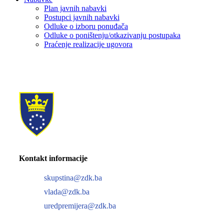
Plan javnih nabavki
Postupci javnih nabavki
Odluke o izboru ponuđača
Odluke o poništenju/otkazivanju postupaka
Praćenje realizacije ugovora
Kontakt informacije
skupstina@zdk.ba
vlada@zdk.ba
uredpremijera@zdk.ba