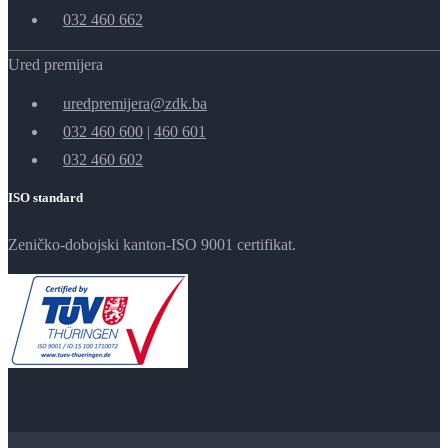
032 460 662
Ured premijera
uredpremijera@zdk.ba
032 460 600
|
460 601
032 460 602
ISO standard
Zeničko-dobojski kanton-ISO 9001 certifikat.