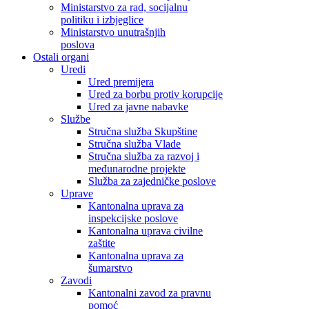
Ministarstvo za rad, socijalnu
politiku i izbjeglice
Ministarstvo unutrašnjih
poslova
Ostali organi
Uredi
Ured premijera
Ured za borbu protiv korupcije
Ured za javne nabavke
Službe
Stručna služba Skupštine
Stručna služba Vlade
Stručna služba za razvoj i
međunarodne projekte
Služba za zajedničke poslove
Uprave
Kantonalna uprava za
inspekcijske poslove
Kantonalna uprava civilne
zaštite
Kantonalna uprava za
šumarstvo
Zavodi
Kantonalni zavod za pravnu
pomoć