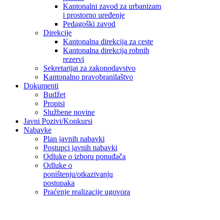
Kantonalni zavod za urbanizam
i prostorno uređenje
Pedagoški zavod
Direkcije
Kantonalna direkcija za ceste
Kantonalna direkcija robnih
rezervi
Sekretarijat za zakonodavstvo
Kantonalno pravobranilaštvo
Dokumenti
Budžet
Propisi
Službene novine
Javni Pozivi/Konkursi
Nabavke
Plan javnih nabavki
Postupci javnih nabavki
Odluke o izboru ponuđača
Odluke o
poništenju/otkazivanju
postupaka
Praćenje realizacije ugovora