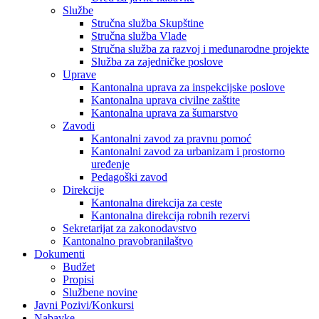
Službe
Stručna služba Skupštine
Stručna služba Vlade
Stručna služba za razvoj i međunarodne projekte
Služba za zajedničke poslove
Uprave
Kantonalna uprava za inspekcijske poslove
Kantonalna uprava civilne zaštite
Kantonalna uprava za šumarstvo
Zavodi
Kantonalni zavod za pravnu pomoć
Kantonalni zavod za urbanizam i prostorno
uređenje
Pedagoški zavod
Direkcije
Kantonalna direkcija za ceste
Kantonalna direkcija robnih rezervi
Sekretarijat za zakonodavstvo
Kantonalno pravobranilaštvo
Dokumenti
Budžet
Propisi
Službene novine
Javni Pozivi/Konkursi
Nabavke