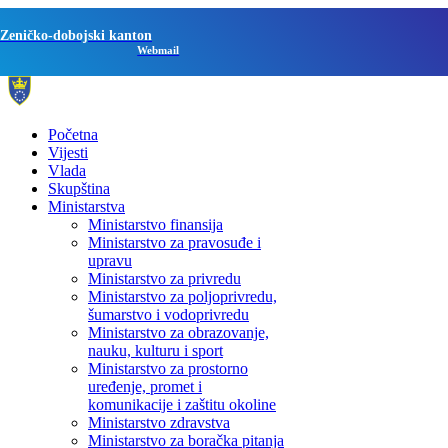
Zeničko-dobojski kanton
Webmail
Početna
Vijesti
Vlada
Skupština
Ministarstva
Ministarstvo finansija
Ministarstvo za pravosuđe i
upravu
Ministarstvo za privredu
Ministarstvo za poljoprivredu,
šumarstvo i vodoprivredu
Ministarstvo za obrazovanje,
nauku, kulturu i sport
Ministarstvo za prostorno
uređenje, promet i
komunikacije i zaštitu okoline
Ministarstvo zdravstva
Ministarstvo za boračka pitanja