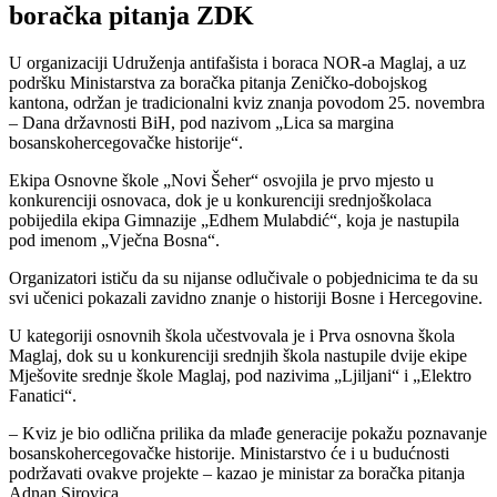
boračka pitanja ZDK
U organizaciji Udruženja antifašista i boraca NOR-a Maglaj, a uz
podršku Ministarstva za boračka pitanja Zeničko-dobojskog
kantona, održan je tradicionalni kviz znanja povodom 25. novembra
– Dana državnosti BiH, pod nazivom „Lica sa margina
bosanskohercegovačke historije“.
Ekipa Osnovne škole „Novi Šeher“ osvojila je prvo mjesto u
konkurenciji osnovaca, dok je u konkurenciji srednjoškolaca
pobijedila ekipa Gimnazije „Edhem Mulabdić“, koja je nastupila
pod imenom „Vječna Bosna“.
Organizatori ističu da su nijanse odlučivale o pobjednicima te da su
svi učenici pokazali zavidno znanje o historiji Bosne i Hercegovine.
U kategoriji osnovnih škola učestvovala je i Prva osnovna škola
Maglaj, dok su u konkurenciji srednjih škola nastupile dvije ekipe
Mješovite srednje škole Maglaj, pod nazivima „Ljiljani“ i „Elektro
Fanatici“.
– Kviz je bio odlična prilika da mlađe generacije pokažu poznavanje
bosanskohercegovačke historije. Ministarstvo će i u budućnosti
podržavati ovakve projekte – kazao je ministar za boračka pitanja
Adnan Sirovica.