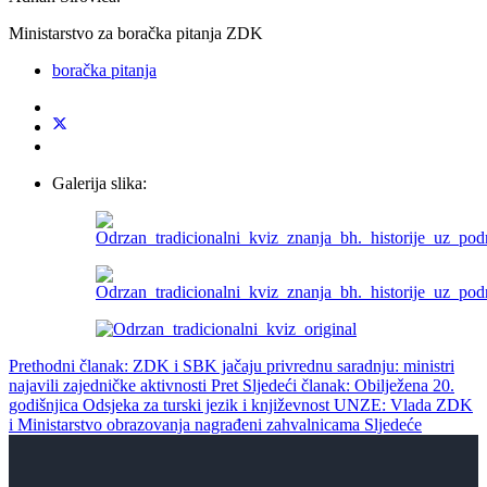
Ministarstvo za boračka pitanja ZDK
boračka pitanja
Galerija slika:
Prethodni članak: ZDK i SBK jačaju privrednu saradnju: ministri
najavili zajedničke aktivnosti
Pret
Sljedeći članak: Obilježena 20.
godišnjica Odsjeka za turski jezik i književnost UNZE: Vlada ZDK
i Ministarstvo obrazovanja nagrađeni zahvalnicama
Sljedeće