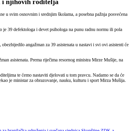
 njihovih roditelja
dine u svim osnovnim i srednjim školama, a posebna pažnja posvećena
o je 39 defektologa i devet psihologa na punu radnu normu ili pola
obezbijedilo angažman za 39 asistenata u nastavi i svi ovi asistenti će
žman asistenata. Prema riječima resornog ministra Mirze Mušije, na
diteljima te ćemo nastaviti djelovati u tom pravcu. Nadamo se da će
ekao je ministar za obrazovanje, nauku, kulturu i sport Mirza Mušija.
m za branilačka udruženja i svečana sjednica Skupštine ZDK-a