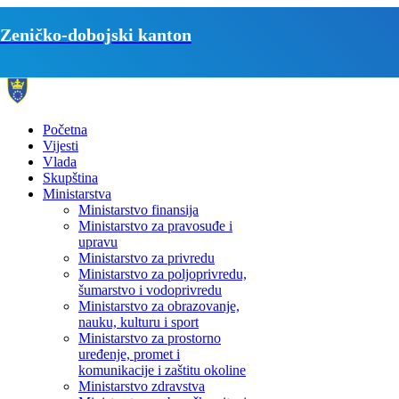
Zeničko-dobojski kanton
Početna
Vijesti
Vlada
Skupština
Ministarstva
Ministarstvo finansija
Ministarstvo za pravosuđe i
upravu
Ministarstvo za privredu
Ministarstvo za poljoprivredu,
šumarstvo i vodoprivredu
Ministarstvo za obrazovanje,
nauku, kulturu i sport
Ministarstvo za prostorno
uređenje, promet i
komunikacije i zaštitu okoline
Ministarstvo zdravstva