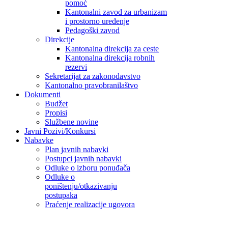
pomoć
Kantonalni zavod za urbanizam
i prostorno uređenje
Pedagoški zavod
Direkcije
Kantonalna direkcija za ceste
Kantonalna direkcija robnih
rezervi
Sekretarijat za zakonodavstvo
Kantonalno pravobranilaštvo
Dokumenti
Budžet
Propisi
Službene novine
Javni Pozivi/Konkursi
Nabavke
Plan javnih nabavki
Postupci javnih nabavki
Odluke o izboru ponuđača
Odluke o
poništenju/otkazivanju
postupaka
Praćenje realizacije ugovora