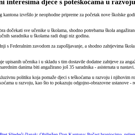
 interesima djece s poteškoćama u razvoju i
og kantona izvršilo je neophodne pripreme za početak nove školske go
embra dočekati sve učenike u školama, shodno potrebama škola angažiran
učnih saradnika u školama radi dugi niz godina.
dnji s Federalnim zavodom za zapošljavanje, a shodno zahtjevima škola, 
je upisanih učenika i u skladu s tim dostavile dodatne zahtjeve za anga
 narednim danima biti angažirano još 35 saradnika - asistenata u nastavi.
luzivnu politiku koja pomaže djeci s teškoćama u razvoju i njihovim ro
teškoćama u razvoju, kao što to pokazuju odgojno-obrazovne ustanove - r
Pret
Sljedeći članak: Obilježen Dan Kantona: Počast braniocima, prije