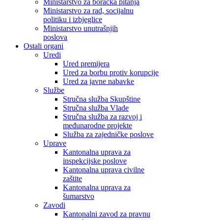
Ministarstvo za boračka pitanja
Ministarstvo za rad, socijalnu
politiku i izbjeglice
Ministarstvo unutrašnjih
poslova
Ostali organi
Uredi
Ured premijera
Ured za borbu protiv korupcije
Ured za javne nabavke
Službe
Stručna služba Skupštine
Stručna služba Vlade
Stručna služba za razvoj i
međunarodne projekte
Služba za zajedničke poslove
Uprave
Kantonalna uprava za
inspekcijske poslove
Kantonalna uprava civilne
zaštite
Kantonalna uprava za
šumarstvo
Zavodi
Kantonalni zavod za pravnu