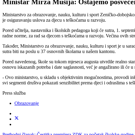
Ministar Mirza Mušija: Ostajemo posvećeni
Ministarstvo za obrazovanje, nauku, kulturu i sport Zeničko-dobojsk
je osiguravanju uslova za djecu s teškoćama u razvoju.
Pored učitelja, nastavnika i školskih pedagoga koji će sutra, 1. sept
radne norme, za rad sa djecom s teškoćama u razvoju. Većina ovih str
Također, Ministarstvo za obrazovanje, nauku, kulturu i sport je u sara
sutra biti na poslu u 37 osnovnih školama u našem kantonu.
Pored navedenog, škole su tokom mjeseca augusta utvrdile realno stan
osnovu iskazanih potreba i date saglasnosti, već je angažirano ili će u
- Ovo ministarstvo, u skladu s objektivnim mogućnostima, provodi ink
svi segmenti društva pokazati senzibilitet prema djeci i odraslima s 
Press služba
Obrazovanje
Prethodni članak: Čestitka premijera ZDK za početak školske godine