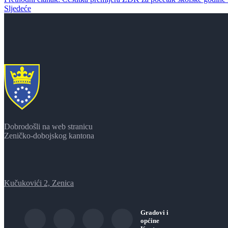
Sljedeće
Dobrodošli na web stranicu
Zeničko-dobojskog kantona
Kučukovići 2, Zenica
Gradovi i
općine