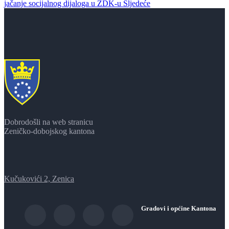
jačanje socijalnog dijaloga u ZDK-u
Sljedeće
Dobrodošli na web stranicu
Zeničko-dobojskog kantona
Kučukovići 2, Zenica
Gradovi i općine Kantona