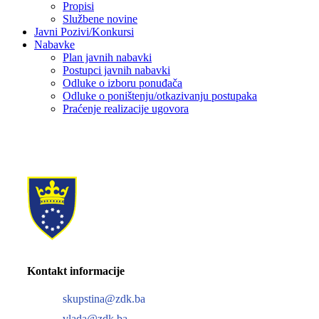
Propisi
Službene novine
Javni Pozivi/Konkursi
Nabavke
Plan javnih nabavki
Postupci javnih nabavki
Odluke o izboru ponuđača
Odluke o poništenju/otkazivanju postupaka
Praćenje realizacije ugovora
Kontakt informacije
skupstina@zdk.ba
vlada@zdk.ba