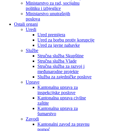
Ministarstvo za rad, socijalnu
politiku i izbjeglice
Ministarstvo unutrašnjih
poslova
Ostali organi
Uredi
Ured premijera
Ured za borbu protiv korupcije
Ured za javne nabavke
Službe
Stručna služba Skupštine
Stručna služba Vlade
Stručna služba za razvoj i
međunarodne projekte
Služba za zajedničke poslove
Uprave
Kantonalna uprava za
inspekcijske poslove
Kantonalna uprava civilne
zaštite
Kantonalna uprava za
šumarstvo
Zavodi
Kantonalni zavod za pravnu
pomoć