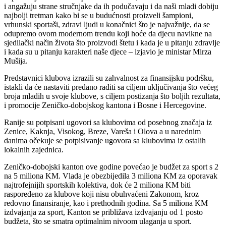
i angažuju strane stručnjake da ih podučavaju i da naši mladi dobiju
najbolji tretman kako bi se u budućnosti proizveli šampioni,
vrhunski sportaši, zdravi ljudi u konačnici što je najvažnije, da se
odupremo ovom modernom trendu koji hoće da djecu navikne na
sjedilački način života što proizvodi štetu i kada je u pitanju zdravlje
i kada su u pitanju karakteri naše djece – izjavio je ministar Mirza
Mušija.
Predstavnici klubova izrazili su zahvalnost za finansijsku podršku,
istakli da će nastaviti predano raditi sa ciljem uključivanja što većeg
broja mladih u svoje klubove, s ciljem postizanja što boljih rezultata,
i promocije Zeničko-dobojskog kantona i Bosne i Hercegovine.
Ranije su potpisani ugovori sa klubovima od posebnog značaja iz
Zenice, Kaknja, Visokog, Breze, Vareša i Olova a u narednim
danima očekuje se potpisivanje ugovora sa klubovima iz ostalih
lokalnih zajednica.
Zeničko-dobojski kanton ove godine povećao je budžet za sport s 2
na 5 miliona KM. Vlada je obezbijedila 3 miliona KM za oporavak
najtrofejnijih sportskih kolektiva, dok će 2 miliona KM biti
raspoređeno za klubove koji nisu obuhvaćeni Zakonom, kroz
redovno finansiranje, kao i prethodnih godina. Sa 5 miliona KM
izdvajanja za sport, Kanton se približava izdvajanju od 1 posto
budžeta, što se smatra optimalnim nivoom ulaganja u sport.