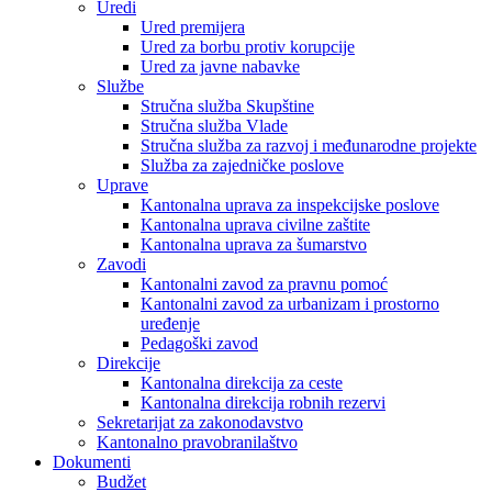
Uredi
Ured premijera
Ured za borbu protiv korupcije
Ured za javne nabavke
Službe
Stručna služba Skupštine
Stručna služba Vlade
Stručna služba za razvoj i međunarodne projekte
Služba za zajedničke poslove
Uprave
Kantonalna uprava za inspekcijske poslove
Kantonalna uprava civilne zaštite
Kantonalna uprava za šumarstvo
Zavodi
Kantonalni zavod za pravnu pomoć
Kantonalni zavod za urbanizam i prostorno
uređenje
Pedagoški zavod
Direkcije
Kantonalna direkcija za ceste
Kantonalna direkcija robnih rezervi
Sekretarijat za zakonodavstvo
Kantonalno pravobranilaštvo
Dokumenti
Budžet