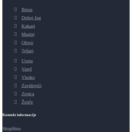
Breza
Doboj Jug
Kakanj
Maglaj
Olovo
Tešanj
Usora
Vareš
Visoko
Zavidovići
Zenica
Žepče
Kontakt informacije
Skupština