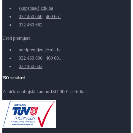
skupstina@zdk.ba
032 460 660
|
460 661
032 460 662
Ured premijera
uredpremijera@zdk.ba
032 460 600
|
460 601
032 460 602
ISO standard
Zeničko-dobojski kanton-ISO 9001 certifikat.