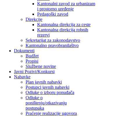
Kantonalni zavod za urbanizam
i prostorno uređenje
Pedagoški zavod
Direkcije
Kantonalna direkcija za ceste
Kantonalna direkcija robnih
rezervi
Sekretarijat za zakonodavstvo
Kantonalno pravobranilaštvo
Dokumenti
Budžet
Propisi
Službene novine
Javni Pozivi/Konkursi
Nabavke
Plan javnih nabavki
Postupci javnih nabavki
Odluke o izboru ponuđača
Odluke o
poništenju/otkazivanju
postupaka
Praćenje realizacije ugovora