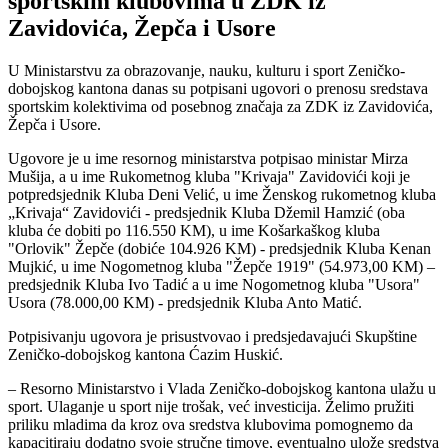
sportskim klubovima u ZDK iz
Zavidovića, Žepča i Usore
U Ministarstvu za obrazovanje, nauku, kulturu i sport Zeničko-
dobojskog kantona danas su potpisani ugovori o prenosu sredstava
sportskim kolektivima od posebnog značaja za ZDK iz Zavidovića,
Žepča i Usore.
Ugovore je u ime resornog ministarstva potpisao ministar Mirza
Mušija, a u ime Rukometnog kluba "Krivaja" Zavidovići koji je
potpredsjednik Kluba Deni Velić, u ime Ženskog rukometnog kluba
„Krivaja“ Zavidovići - predsjednik Kluba Džemil Hamzić (oba
kluba će dobiti po 116.550 KM), u ime Košarkaškog kluba
"Orlovik" Žepče (dobiće 104.926 KM) - predsjednik Kluba Kenan
Mujkić, u ime Nogometnog kluba "Žepče 1919" (54.973,00 KM) –
predsjednik Kluba Ivo Tadić a u ime Nogometnog kluba "Usora"
Usora (78.000,00 KM) - predsjednik Kluba Anto Matić.
Potpisivanju ugovora je prisustvovao i predsjedavajući Skupštine
Zeničko-dobojskog kantona Ćazim Huskić.
– Resorno Ministarstvo i Vlada Zeničko-dobojskog kantona ulažu u
sport. Ulaganje u sport nije trošak, već investicija. Želimo pružiti
priliku mladima da kroz ova sredstva klubovima pomognemo da
kapacitiraju dodatno svoje stručne timove, eventualno ulože sredstva