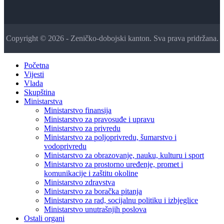
Copyright © 2026 - Zeničko-dobojski kanton. Sva prava pridržana.
Početna
Vijesti
Vlada
Skupština
Ministarstva
Ministarstvo finansija
Ministarstvo za pravosuđe i upravu
Ministarstvo za privredu
Ministarstvo za poljoprivredu, šumarstvo i
vodoprivredu
Ministarstvo za obrazovanje, nauku, kulturu i sport
Ministarstvo za prostorno uređenje, promet i
komunikacije i zaštitu okoline
Ministarstvo zdravstva
Ministarstvo za boračka pitanja
Ministarstvo za rad, socijalnu politiku i izbjeglice
Ministarstvo unutrašnjih poslova
Ostali organi