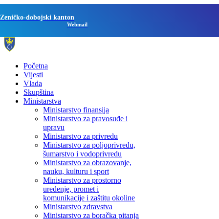
Zeničko-dobojski kanton
Webmail
Početna
Vijesti
Vlada
Skupština
Ministarstva
Ministarstvo finansija
Ministarstvo za pravosuđe i
upravu
Ministarstvo za privredu
Ministarstvo za poljoprivredu,
šumarstvo i vodoprivredu
Ministarstvo za obrazovanje,
nauku, kulturu i sport
Ministarstvo za prostorno
uređenje, promet i
komunikacije i zaštitu okoline
Ministarstvo zdravstva
Ministarstvo za boračka pitanja