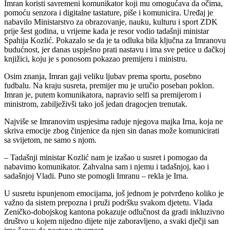
Imran koristi savremeni komunikator koji mu omogućava da očima,
pomoću senzora i digitalne tastature, piše i komunicira. Uređaj je
nabavilo Ministarstvo za obrazovanje, nauku, kulturu i sport ZDK
prije šest godina, u vrijeme kada je resor vodio tadašnji ministar
Spahija Kozlić. Pokazalo se da je ta odluka bila ključna za Imranovu
budućnost, jer danas uspješno prati nastavu i ima sve petice u đačkoj
knjižici, koju je s ponosom pokazao premijeru i ministru.
Osim znanja, Imran gaji veliku ljubav prema sportu, posebno
fudbalu. Na kraju susreta, premijer mu je uručio poseban poklon.
Imran je, putem komunikatora, napravio selfi sa premijerom i
ministrom, zabilježivši tako još jedan dragocjen trenutak.
Najviše se Imranovim uspjesima raduje njegova majka Irna, koja ne
skriva emocije zbog činjenice da njen sin danas može komunicirati
sa svijetom, ne samo s njom.
– Tadašnji ministar Kozlić nam je izašao u susret i pomogao da
nabavimo komunikator. Zahvalna sam i njemu i tadašnjoj, kao i
sadašnjoj Vladi. Puno ste pomogli Imranu – rekla je Irna.
U susretu ispunjenom emocijama, još jednom je potvrđeno koliko je
važno da sistem prepozna i pruži podršku svakom djetetu. Vlada
Zeničko-dobojskog kantona pokazuje odlučnost da gradi inkluzivno
društvo u kojem nijedno dijete nije zaboravljeno, a svaki dječji san