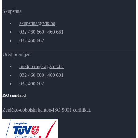
Skupština
skupstina@zdk.ba
032 460 660
|
460 661
032 460 662
Ured premijera
uredpremijera@zdk.ba
032 460 600
|
460 601
032 460 602
ISO standard
Zeničko-dobojski kanton-ISO 9001 certifikat.