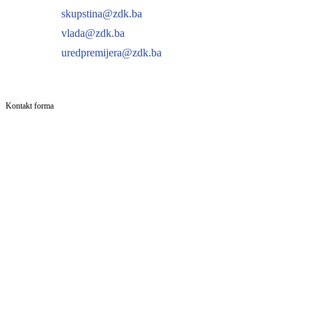
skupstina@zdk.ba
vlada@zdk.ba
uredpremijera@zdk.ba
Kontakt forma