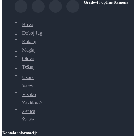
Gradovi i općine Kantona
Breza
Doboj Jug
Kakanj
Maglaj
Olovo
Tešanj
Usora
Vareš
Visoko
Zavidovići
Zenica
Žepče
Kontakt informacije