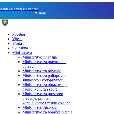
Zeničko-dobojski kanton
Webmail
Početna
Vijesti
Vlada
Skupština
Ministarstva
Ministarstvo finansija
Ministarstvo za pravosuđe i
upravu
Ministarstvo za privredu
Ministarstvo za poljoprivredu,
šumarstvo i vodoprivredu
Ministarstvo za obrazovanje,
nauku, kulturu i sport
Ministarstvo za prostorno
uređenje, promet i
komunikacije i zaštitu okoline
Ministarstvo zdravstva
Ministarstvo za boračka pitanja