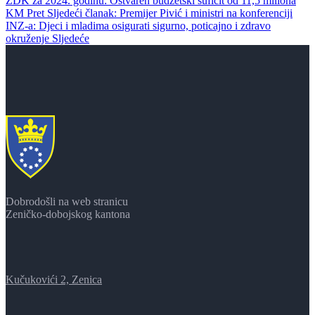
ZDK za 2024. godinu: Ostvaren budžetski suficit od 11,5 miliona
KM
Pret
Sljedeći članak: Premijer Pivić i ministri na konferenciji
INZ-a: Djeci i mladima osigurati sigurno, poticajno i zdravo
okruženje
Sljedeće
Dobrodošli na web stranicu
Zeničko-dobojskog kantona
Kučukovići 2, Zenica