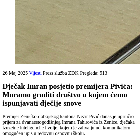
26 Maj 2025
Vijesti
Press služba ZDK
Pregleda: 513
Dječak Imran posjetio premijera Pivića:
Moramo graditi društvo u kojem ćemo
ispunjavati dječije snove
Premijer Zeničko-dobojskog kantona Nezir Pivić danas je upriličio
prijem za dvanaestogodišnjeg Imrana Tahirovića iz Zenice, dječaka
izuzetne inteligencije i volje, kojem je zahvaljujući komunikatoru
omogućen upis u redovnu osnovnu školu.