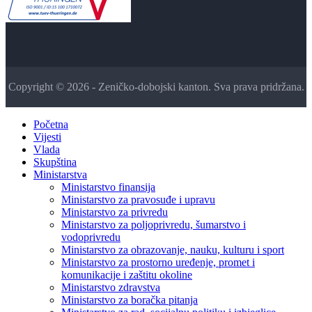
Copyright © 2026 - Zeničko-dobojski kanton. Sva prava pridržana.
Početna
Vijesti
Vlada
Skupština
Ministarstva
Ministarstvo finansija
Ministarstvo za pravosuđe i upravu
Ministarstvo za privredu
Ministarstvo za poljoprivredu, šumarstvo i
vodoprivredu
Ministarstvo za obrazovanje, nauku, kulturu i sport
Ministarstvo za prostorno uređenje, promet i
komunikacije i zaštitu okoline
Ministarstvo zdravstva
Ministarstvo za boračka pitanja