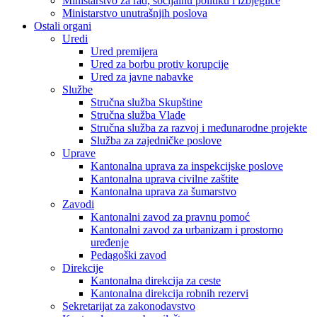
Ministarstvo za rad, socijalnu politiku i izbjeglice
Ministarstvo unutrašnjih poslova
Ostali organi
Uredi
Ured premijera
Ured za borbu protiv korupcije
Ured za javne nabavke
Službe
Stručna služba Skupštine
Stručna služba Vlade
Stručna služba za razvoj i međunarodne projekte
Služba za zajedničke poslove
Uprave
Kantonalna uprava za inspekcijske poslove
Kantonalna uprava civilne zaštite
Kantonalna uprava za šumarstvo
Zavodi
Kantonalni zavod za pravnu pomoć
Kantonalni zavod za urbanizam i prostorno
uređenje
Pedagoški zavod
Direkcije
Kantonalna direkcija za ceste
Kantonalna direkcija robnih rezervi
Sekretarijat za zakonodavstvo