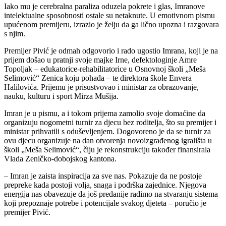
Iako mu je cerebralna paraliza oduzela pokrete i glas, Imranove
intelektualne sposobnosti ostale su netaknute. U emotivnom pismu
upućenom premijeru, izrazio je želju da ga lično upozna i razgovara
s njim.
Premijer Pivić je odmah odgovorio i rado ugostio Imrana, koji je na
prijem došao u pratnji svoje majke Irne, defektologinje Amre
Topoljak – edukatorice-rehabilitatorice u Osnovnoj školi „Meša
Selimović“ Zenica koju pohađa – te direktora škole Envera
Halilovića. Prijemu je prisustvovao i ministar za obrazovanje,
nauku, kulturu i sport Mirza Mušija.
Imran je u pismu, a i tokom prijema zamolio svoje domaćine da
organizuju nogometni turnir za djecu bez roditelja, što su premijer i
ministar prihvatili s oduševljenjem. Dogovoreno je da se turnir za
ovu djecu organizuje na dan otvorenja novoizgrađenog igrališta u
školi „Meša Selimović“, čiju je rekonstrukciju također finansirala
Vlada Zeničko-dobojskog kantona.
– Imran je zaista inspiracija za sve nas. Pokazuje da ne postoje
prepreke kada postoji volja, snaga i podrška zajednice. Njegova
energija nas obavezuje da još predanije radimo na stvaranju sistema
koji prepoznaje potrebe i potencijale svakog djeteta – poručio je
premijer Pivić.