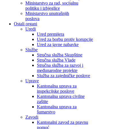
Ministarstvo za rad, socijalnu
politiku i izbjeglice
Ministarstvo unutrašnjih
poslova
Ostali organi
Uredi
Ured premijera
Ured za borbu protiv korupcije
Ured za javne nabavke
Službe
Stručna služba Skupštine
Stručna služba Vlade
Stručna služba za razvoj i
međunarodne projekte
Služba za zajedničke poslove
Uprave
Kantonalna uprava za
inspekcijske poslove
Kantonalna uprava civilne
zaštite
Kantonalna uprava za
šumarstvo
Zavodi
Kantonalni zavod za pravnu
pomoć