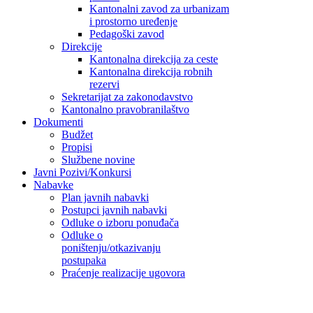
Kantonalni zavod za urbanizam
i prostorno uređenje
Pedagoški zavod
Direkcije
Kantonalna direkcija za ceste
Kantonalna direkcija robnih
rezervi
Sekretarijat za zakonodavstvo
Kantonalno pravobranilaštvo
Dokumenti
Budžet
Propisi
Službene novine
Javni Pozivi/Konkursi
Nabavke
Plan javnih nabavki
Postupci javnih nabavki
Odluke o izboru ponuđača
Odluke o
poništenju/otkazivanju
postupaka
Praćenje realizacije ugovora