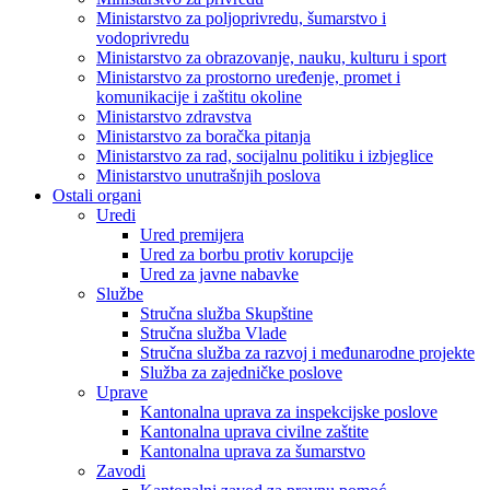
Ministarstvo za poljoprivredu, šumarstvo i
vodoprivredu
Ministarstvo za obrazovanje, nauku, kulturu i sport
Ministarstvo za prostorno uređenje, promet i
komunikacije i zaštitu okoline
Ministarstvo zdravstva
Ministarstvo za boračka pitanja
Ministarstvo za rad, socijalnu politiku i izbjeglice
Ministarstvo unutrašnjih poslova
Ostali organi
Uredi
Ured premijera
Ured za borbu protiv korupcije
Ured za javne nabavke
Službe
Stručna služba Skupštine
Stručna služba Vlade
Stručna služba za razvoj i međunarodne projekte
Služba za zajedničke poslove
Uprave
Kantonalna uprava za inspekcijske poslove
Kantonalna uprava civilne zaštite
Kantonalna uprava za šumarstvo
Zavodi