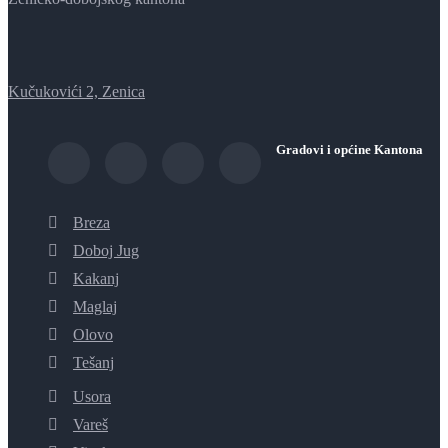
Kučukovići 2, Zenica
Gradovi i općine Kantona
Breza
Doboj Jug
Kakanj
Maglaj
Olovo
Tešanj
Usora
Vareš