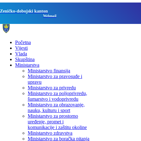
Zeničko-dobojski kanton
Webmail
Početna
Vijesti
Vlada
Skupština
Ministarstva
Ministarstvo finansija
Ministarstvo za pravosuđe i
upravu
Ministarstvo za privredu
Ministarstvo za poljoprivredu,
šumarstvo i vodoprivredu
Ministarstvo za obrazovanje,
nauku, kulturu i sport
Ministarstvo za prostorno
uređenje, promet i
komunikacije i zaštitu okoline
Ministarstvo zdravstva
Ministarstvo za boračka pitanja