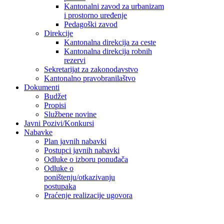
Kantonalni zavod za urbanizam
i prostorno uređenje
Pedagoški zavod
Direkcije
Kantonalna direkcija za ceste
Kantonalna direkcija robnih
rezervi
Sekretarijat za zakonodavstvo
Kantonalno pravobranilaštvo
Dokumenti
Budžet
Propisi
Službene novine
Javni Pozivi/Konkursi
Nabavke
Plan javnih nabavki
Postupci javnih nabavki
Odluke o izboru ponuđača
Odluke o
poništenju/otkazivanju
postupaka
Praćenje realizacije ugovora