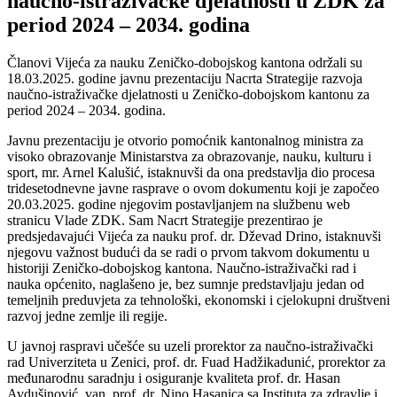
naučno-istraživačke djelatnosti u ZDK za
period 2024 – 2034. godina
Članovi Vijeća za nauku Zeničko-dobojskog kantona održali su
18.03.2025. godine javnu prezentaciju Nacrta Strategije razvoja
naučno-istraživačke djelatnosti u Zeničko-dobojskom kantonu za
period 2024 – 2034. godina.
Javnu prezentaciju je otvorio pomoćnik kantonalnog ministra za
visoko obrazovanje Ministarstva za obrazovanje, nauku, kulturu i
sport, mr. Arnel Kalušić, istaknuvši da ona predstavlja dio procesa
tridesetodnevne javne rasprave o ovom dokumentu koji je započeo
20.03.2025. godine njegovim postavljanjem na službenu web
stranicu Vlade ZDK. Sam Nacrt Strategije prezentirao je
predsjedavajući Vijeća za nauku prof. dr. Dževad Drino, istaknuvši
njegovu važnost budući da se radi o prvom takvom dokumentu u
historiji Zeničko-dobojskog kantona. Naučno-istraživački rad i
nauka općenito, naglašeno je, bez sumnje predstavljaju jedan od
temeljnih preduvjeta za tehnološki, ekonomski i cjelokupni društveni
razvoj jedne zemlje ili regije.
U javnoj raspravi učešće su uzeli prorektor za naučno-istraživački
rad Univerziteta u Zenici, prof. dr. Fuad Hadžikadunić, prorektor za
međunarodnu saradnju i osiguranje kvaliteta prof. dr. Hasan
Avdušinović, van. prof. dr. Nino Hasanica sa Instituta za zdravlje i