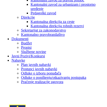
Kantonalni zavod za pravnu pomoć
Kantonalni zavod za urbanizam i prostorno
uređenje
Pedagoški zavod
Direkcije
Kantonalna direkcija za ceste
Kantonalna direkcija robnih rezervi
Sekretarijat za zakonodavstvo
Kantonalno pravobranilaštvo
Dokumenti
Budžet
Propisi
Službene novine
Javni Pozivi/Konkursi
Nabavke
Plan javnih nabavki
Postupci javnih nabavki
Odluke o izboru ponuđača
Odluke o poništenju/otkazivanju postupaka
Praćenje realizacije ugovora