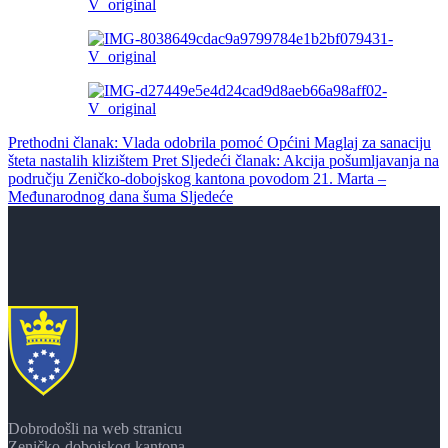
Prethodni članak: Vlada odobrila pomoć Općini Maglaj za sanaciju
šteta nastalih klizištem
Pret
Sljedeći članak: Akcija pošumljavanja na
području Zeničko-dobojskog kantona povodom 21. Marta –
Međunarodnog dana šuma
Sljedeće
Dobrodošli na web stranicu
Zeničko-dobojskog kantona