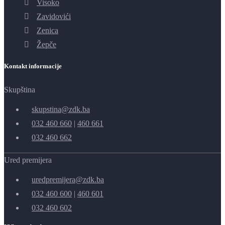
Visoko
Zavidovići
Zenica
Žepče
Kontakt informacije
Skupština
skupstina@zdk.ba
032 460 660
|
460 661
032 460 662
Ured premijera
uredpremijera@zdk.ba
032 460 600
|
460 601
032 460 602