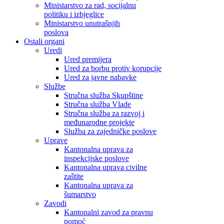
Ministarstvo za rad, socijalnu
politiku i izbjeglice
Ministarstvo unutrašnjih
poslova
Ostali organi
Uredi
Ured premijera
Ured za borbu protiv korupcije
Ured za javne nabavke
Službe
Stručna služba Skupštine
Stručna služba Vlade
Stručna služba za razvoj i
međunarodne projekte
Služba za zajedničke poslove
Uprave
Kantonalna uprava za
inspekcijske poslove
Kantonalna uprava civilne
zaštite
Kantonalna uprava za
šumarstvo
Zavodi
Kantonalni zavod za pravnu
pomoć