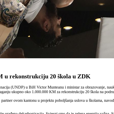
 u rekonstrukciju 20 škola u ZDK
acija (UNDP) u BiH Victor Munteanu i ministar za obrazovanje, nauku,
laganju ukupno oko 1.000.000 KM za rekonstrukciju 20 škola na podru
i partner ovom kantonu u projektu poboljšanja uslova u školama, navod
je urađena dekarbonizacija. Svjesni smo da je zelena energija važna. S