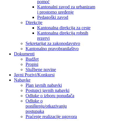
pomoć
Kantonalni zavod za urbanizam
i prostorno uređenje
Pedagoški zavod
Direkcije
Kantonalna direkcija za ceste
Kantonalna direkcija robnih
rezervi
Sekretarijat za zakonodavstvo
Kantonalno pravobranilaštvo
Dokumenti
Budžet
Propisi
Službene novine
Javni Pozivi/Konkursi
Nabavke
Plan javnih nabavki
Postupci javnih nabavki
Odluke o izboru ponuđača
Odluke o
poništenju/otkazivanju
postupaka
Praćenje realizacije ugovora