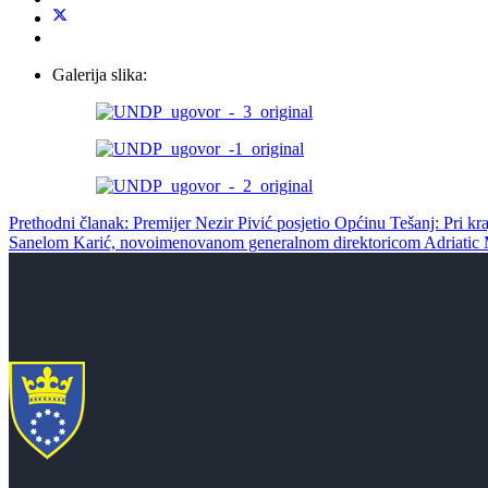
Galerija slika:
Prethodni članak: Premijer Nezir Pivić posjetio Općinu Tešanj: Pri 
Sanelom Karić, novoimenovanom generalnom direktoricom Adriatic M