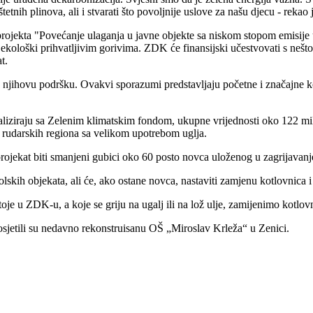
tnih plinova, ali i stvarati što povoljnije uslove za našu djecu - rekao 
jekta "Povećanje ulaganja u javne objekte sa niskom stopom emisije u
va ekološki prihvatljivim gorivima. ZDK će finansijski učestvovati s 
t.
njihovu podršku. Ovakvi sporazumi predstavljaju početne i značajne kor
iziraju sa Zelenim klimatskim fondom, ukupne vrijednosti oko 122 mili
od rudarskih regiona sa velikom upotrebom uglja.
jekat biti smanjeni gubici oko 60 posto novca uloženog u zagrijavanje 
lskih objekata, ali će, ako ostane novca, nastaviti zamjenu kotlovnica 
e u ZDK-u, a koje se griju na ugalj ili na lož ulje, zamijenimo kotlovn
jetili su nedavno rekonstruisanu OŠ „Miroslav Krleža“ u Zenici.