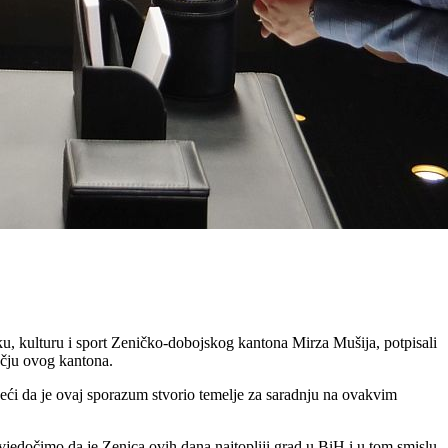
 kulturu i sport Zeničko-dobojskog kantona Mirza Mušija, potpisali
čju ovog kantona.
eći da je ovaj sporazum stvorio temelje za saradnju na ovakvim
vjedočimo da je Zenica ovih dana najtopliji grad u BiH i u tom smislu