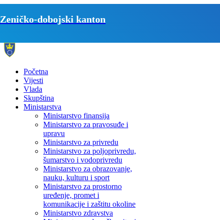
Zeničko-dobojski kanton
Početna
Vijesti
Vlada
Skupština
Ministarstva
Ministarstvo finansija
Ministarstvo za pravosuđe i
upravu
Ministarstvo za privredu
Ministarstvo za poljoprivredu,
šumarstvo i vodoprivredu
Ministarstvo za obrazovanje,
nauku, kulturu i sport
Ministarstvo za prostorno
uređenje, promet i
komunikacije i zaštitu okoline
Ministarstvo zdravstva