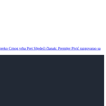
a preko Crnog vrha
Pret
Sljedeći članak: Premijer Pivić razgovarao sa