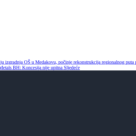
kraju izgradnja OŠ u Medakovu, počinje rekonstrukcija regionalnog put
etals BH: Koncesija nije upitna
Sljedeće