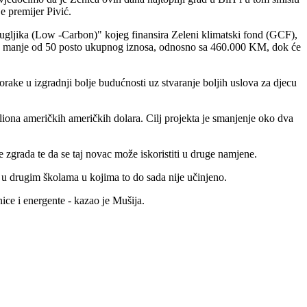
je premijer Pivić.
gljika (Low -Carbon)" kojeg finansira Zeleni klimatski fond (GCF),
nešto manje od 50 posto ukupnog iznosa, odnosno sa 460.000 KM, dok će
ake u izgradnji bolje budućnosti uz stvaranje boljih uslova za djecu
ona američkih američkih dolara. Cilj projekta je smanjenje oko dva
zgrada te da se taj novac može iskoristiti u druge namjene.
i u drugim školama u kojima to do sada nije učinjeno.
ice i energente - kazao je Mušija.