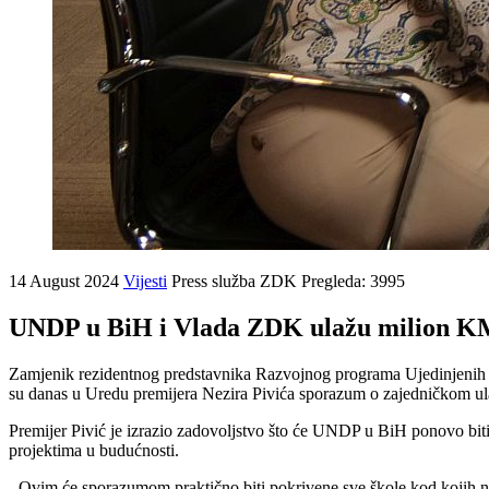
14 August 2024
Vijesti
Press služba ZDK
Pregleda: 3995
UNDP u BiH i Vlada ZDK ulažu milion KM
Zamjenik rezidentnog predstavnika Razvojnog programa Ujedinjenih n
su danas u Uredu premijera Nezira Pivića sporazum o zajedničkom u
Premijer Pivić je izrazio zadovoljstvo što će UNDP u BiH ponovo bit
projektima u budućnosti.
- Ovim će sporazumom praktično biti pokrivene sve škole kod kojih ni