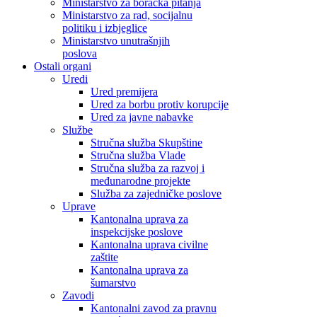
Ministarstvo za boračka pitanja
Ministarstvo za rad, socijalnu
politiku i izbjeglice
Ministarstvo unutrašnjih
poslova
Ostali organi
Uredi
Ured premijera
Ured za borbu protiv korupcije
Ured za javne nabavke
Službe
Stručna služba Skupštine
Stručna služba Vlade
Stručna služba za razvoj i
međunarodne projekte
Služba za zajedničke poslove
Uprave
Kantonalna uprava za
inspekcijske poslove
Kantonalna uprava civilne
zaštite
Kantonalna uprava za
šumarstvo
Zavodi
Kantonalni zavod za pravnu