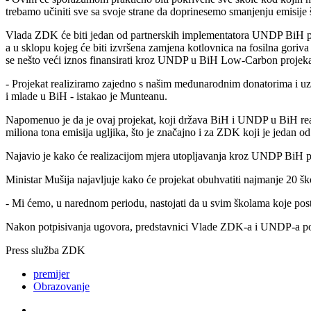
trebamo učiniti sve sa svoje strane da doprinesemo smanjenju emisije šte
Vlada ZDK će biti jedan od partnerskih implementatora UNDP BiH pro
a u sklopu kojeg će biti izvršena zamjena kotlovnica na fosilna gori
se nešto veći iznos finansirati kroz UNDP u BiH Low-Carbon projeka
- Projekat realiziramo zajedno s našim međunarodnim donatorima i uz 
i mlade u BiH - istakao je Munteanu.
Napomenuo je da je ovaj projekat, koji država BiH i UNDP u BiH real
miliona tona emisija ugljika, što je značajno i za ZDK koji je jedan 
Najavio je kako će realizacijom mjera utopljavanja kroz UNDP BiH pro
Ministar Mušija najavljuje kako će projekat obuhvatiti najmanje 20 ško
- Mi ćemo, u narednom periodu, nastojati da u svim školama koje postoj
Nakon potpisivanja ugovora, predstavnici Vlade ZDK-a i UNDP-a pos
Press služba ZDK
premijer
Obrazovanje