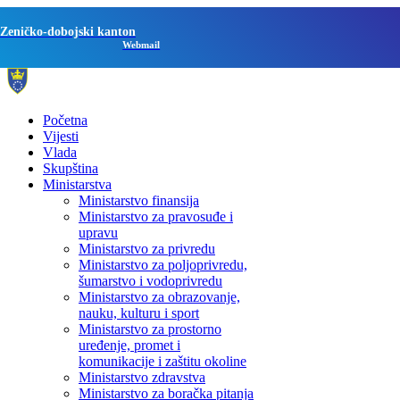
Zeničko-dobojski kanton
Webmail
Početna
Vijesti
Vlada
Skupština
Ministarstva
Ministarstvo finansija
Ministarstvo za pravosuđe i
upravu
Ministarstvo za privredu
Ministarstvo za poljoprivredu,
šumarstvo i vodoprivredu
Ministarstvo za obrazovanje,
nauku, kulturu i sport
Ministarstvo za prostorno
uređenje, promet i
komunikacije i zaštitu okoline
Ministarstvo zdravstva
Ministarstvo za boračka pitanja