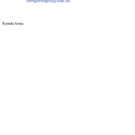
uredpremijera@zdk.ba
Kontakt forma