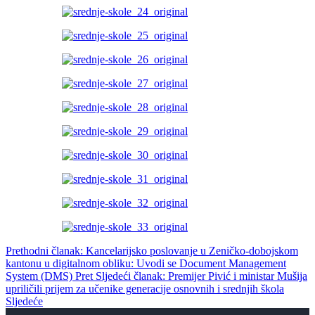
Prethodni članak: Kancelarijsko poslovanje u Zeničko-dobojskom
kantonu u digitalnom obliku: Uvodi se Document Management
System (DMS)
Pret
Sljedeći članak: Premijer Pivić i ministar Mušija
upriličili prijem za učenike generacije osnovnih i srednjih škola
Sljedeće