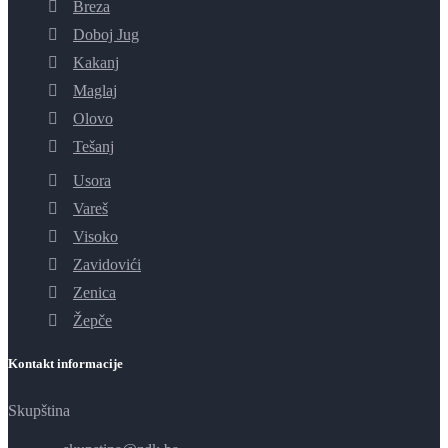
Breza
Doboj Jug
Kakanj
Maglaj
Olovo
Tešanj
Usora
Vareš
Visoko
Zavidovići
Zenica
Žepče
Kontakt informacije
Skupština