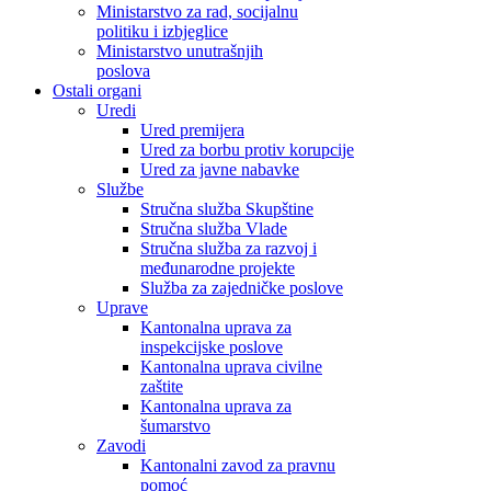
Ministarstvo za rad, socijalnu
politiku i izbjeglice
Ministarstvo unutrašnjih
poslova
Ostali organi
Uredi
Ured premijera
Ured za borbu protiv korupcije
Ured za javne nabavke
Službe
Stručna služba Skupštine
Stručna služba Vlade
Stručna služba za razvoj i
međunarodne projekte
Služba za zajedničke poslove
Uprave
Kantonalna uprava za
inspekcijske poslove
Kantonalna uprava civilne
zaštite
Kantonalna uprava za
šumarstvo
Zavodi
Kantonalni zavod za pravnu
pomoć