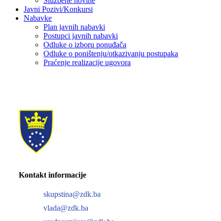
Službene novine
Javni Pozivi/Konkursi
Nabavke
Plan javnih nabavki
Postupci javnih nabavki
Odluke o izboru ponuđača
Odluke o poništenju/otkazivanju postupaka
Praćenje realizacije ugovora
Kontakt informacije
skupstina@zdk.ba
vlada@zdk.ba