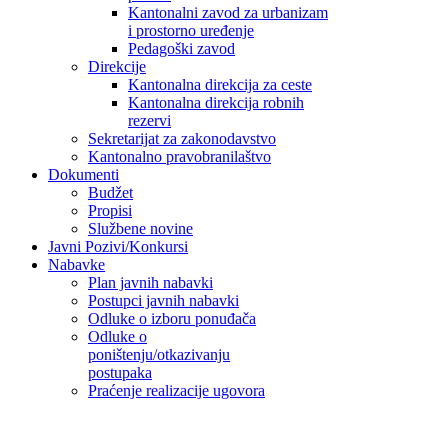
Kantonalni zavod za urbanizam
i prostorno uređenje
Pedagoški zavod
Direkcije
Kantonalna direkcija za ceste
Kantonalna direkcija robnih
rezervi
Sekretarijat za zakonodavstvo
Kantonalno pravobranilaštvo
Dokumenti
Budžet
Propisi
Službene novine
Javni Pozivi/Konkursi
Nabavke
Plan javnih nabavki
Postupci javnih nabavki
Odluke o izboru ponuđača
Odluke o
poništenju/otkazivanju
postupaka
Praćenje realizacije ugovora