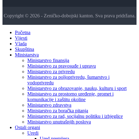
Copyright © 2026 - Zeničko-dobojski kanton. Sva prava pridržana.
Početna
Vijesti
Vlada
Skupština
Ministarstva
Ministarstvo finansija
Ministarstvo za pravosuđe i upravu
Ministarstvo za privredu
Ministarstvo za poljoprivredu, šumarstvo i
vodoprivredu
Ministarstvo za obrazovanje, nauku, kulturu i sport
Ministarstvo za prostorno uređenje, promet i
komunikacije i zaštitu okoline
Ministarstvo zdravstva
Ministarstvo za boračka pitanja
Ministarstvo za rad, socijalnu politiku i izbjeglice
Ministarstvo unutrašnjih poslova
Ostali organi
Uredi
Ured premijera