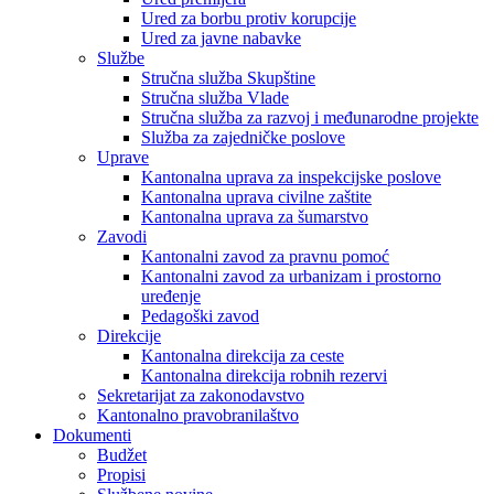
Ured za borbu protiv korupcije
Ured za javne nabavke
Službe
Stručna služba Skupštine
Stručna služba Vlade
Stručna služba za razvoj i međunarodne projekte
Služba za zajedničke poslove
Uprave
Kantonalna uprava za inspekcijske poslove
Kantonalna uprava civilne zaštite
Kantonalna uprava za šumarstvo
Zavodi
Kantonalni zavod za pravnu pomoć
Kantonalni zavod za urbanizam i prostorno
uređenje
Pedagoški zavod
Direkcije
Kantonalna direkcija za ceste
Kantonalna direkcija robnih rezervi
Sekretarijat za zakonodavstvo
Kantonalno pravobranilaštvo
Dokumenti
Budžet
Propisi