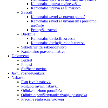
Kantonalna uprava civilne zaštite
Kantonalna uprava za šumarstvo
Zavodi
Kantonalni zavod za pravnu pomoć
Kantonalni zavod za urbanizam i prostorno
uređenje
Pedagoški zavod
Direkcije
Kantonalna direkcija za ceste
Kantonalna direkcija robnih rezervi
Sekretarijat za zakonodavstvo
Kantonalno pravobranilaštvo
Dokumenti
Budžet
Propisi
Službene novine
Javni Pozivi/Konkursi
Nabavke
Plan javnih nabavki
Postupci javnih nabavki
Odluke o izboru ponuđača
Odluke o poništenju/otkazivanju postupaka
Praćenje realizacije ugovora