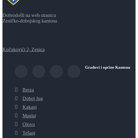
Dobrodošli na web stranicu
Zeničko-dobojskog kantona
Kučukovići 2, Zenica
Gradovi i općine Kantona
Breza
Doboj Jug
Kakanj
Maglaj
Olovo
Tešanj