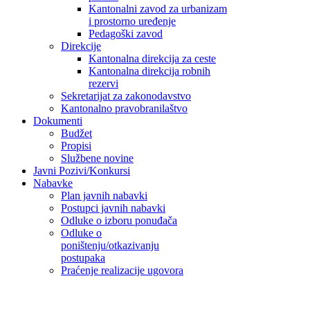
Kantonalni zavod za urbanizam
i prostorno uređenje
Pedagoški zavod
Direkcije
Kantonalna direkcija za ceste
Kantonalna direkcija robnih
rezervi
Sekretarijat za zakonodavstvo
Kantonalno pravobranilaštvo
Dokumenti
Budžet
Propisi
Službene novine
Javni Pozivi/Konkursi
Nabavke
Plan javnih nabavki
Postupci javnih nabavki
Odluke o izboru ponuđača
Odluke o
poništenju/otkazivanju
postupaka
Praćenje realizacije ugovora