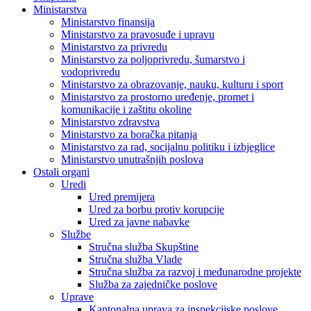
Ministarstva
Ministarstvo finansija
Ministarstvo za pravosuđe i upravu
Ministarstvo za privredu
Ministarstvo za poljoprivredu, šumarstvo i
vodoprivredu
Ministarstvo za obrazovanje, nauku, kulturu i sport
Ministarstvo za prostorno uređenje, promet i
komunikacije i zaštitu okoline
Ministarstvo zdravstva
Ministarstvo za boračka pitanja
Ministarstvo za rad, socijalnu politiku i izbjeglice
Ministarstvo unutrašnjih poslova
Ostali organi
Uredi
Ured premijera
Ured za borbu protiv korupcije
Ured za javne nabavke
Službe
Stručna služba Skupštine
Stručna služba Vlade
Stručna služba za razvoj i međunarodne projekte
Služba za zajedničke poslove
Uprave
Kantonalna uprava za inspekcijske poslove