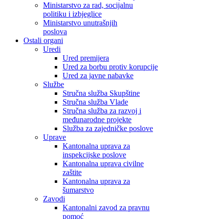
Ministarstvo za rad, socijalnu
politiku i izbjeglice
Ministarstvo unutrašnjih
poslova
Ostali organi
Uredi
Ured premijera
Ured za borbu protiv korupcije
Ured za javne nabavke
Službe
Stručna služba Skupštine
Stručna služba Vlade
Stručna služba za razvoj i
međunarodne projekte
Služba za zajedničke poslove
Uprave
Kantonalna uprava za
inspekcijske poslove
Kantonalna uprava civilne
zaštite
Kantonalna uprava za
šumarstvo
Zavodi
Kantonalni zavod za pravnu
pomoć