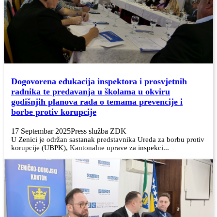
Dogovorena edukacija inspektora i prosvjetnih
radnika te predavanja u školama u okviru
godišnjih planova rada o temama prevencije i
borbe protiv korupcije
17 Septembar 2025
Press služba ZDK
U Zenici je održan sastanak predstavnika Ureda za borbu protiv
korupcije (UBPK), Kantonalne uprave za inspekci...