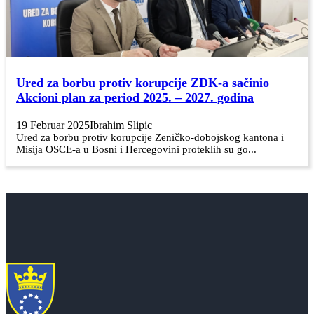
Ured za borbu protiv korupcije ZDK-a sačinio
Akcioni plan za period 2025. – 2027. godina
19 Februar 2025
Ibrahim Slipic
Ured za borbu protiv korupcije Zeničko-dobojskog kantona i
Misija OSCE-a u Bosni i Hercegovini proteklih su go...