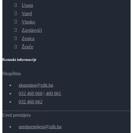
Usora
Vareš
Visoko
Zavidovići
Zenica
Žepče
Kontakt informacije
Skupština
skupstina@zdk.ba
032 460 660
|
460 661
032 460 662
Ured premijera
uredpremijera@zdk.ba