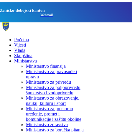
Zeničko-dobojski kanton
Webmail
Početna
Vijesti
Vlada
Skupština
Ministarstva
Ministarstvo finansija
Ministarstvo za pravosuđe i
upravu
Ministarstvo za privredu
Ministarstvo za poljoprivredu,
šumarstvo i vodoprivredu
Ministarstvo za obrazovanje,
nauku, kulturu i sport
Ministarstvo za prostorno
uređenje, promet i
komunikacije i zaštitu okoline
Ministarstvo zdravstva
Ministarstvo za boračka pitanja