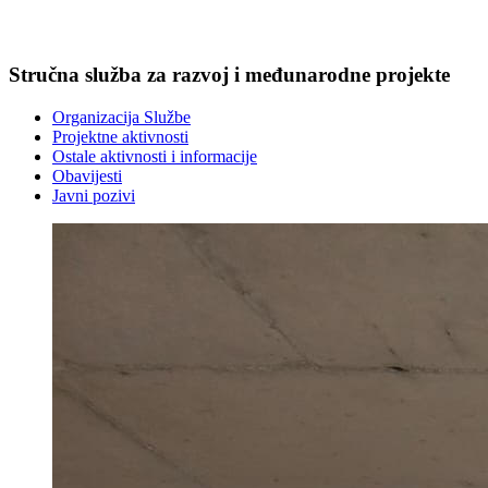
Stručna služba za razvoj i međunarodne projekte
Organizacija Službe
Projektne aktivnosti
Ostale aktivnosti i informacije
Obavijesti
Javni pozivi