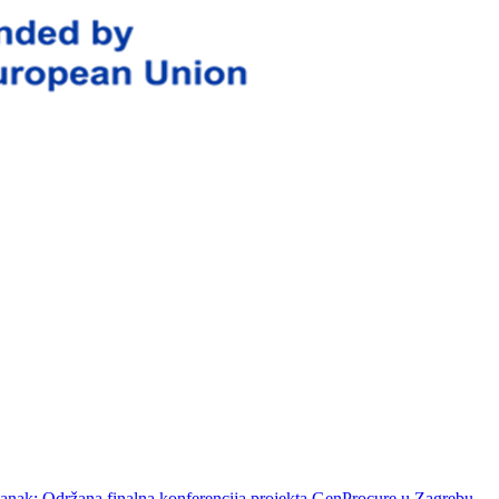
članak: Održana finalna konferencija projekta GenProcure u Zagrebu