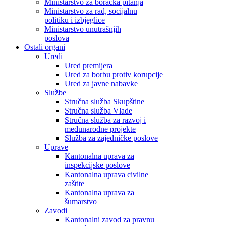
Ministarstvo za boračka pitanja
Ministarstvo za rad, socijalnu
politiku i izbjeglice
Ministarstvo unutrašnjih
poslova
Ostali organi
Uredi
Ured premijera
Ured za borbu protiv korupcije
Ured za javne nabavke
Službe
Stručna služba Skupštine
Stručna služba Vlade
Stručna služba za razvoj i
međunarodne projekte
Služba za zajedničke poslove
Uprave
Kantonalna uprava za
inspekcijske poslove
Kantonalna uprava civilne
zaštite
Kantonalna uprava za
šumarstvo
Zavodi
Kantonalni zavod za pravnu