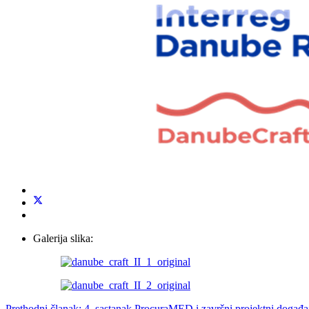
Galerija slika:
Prethodni članak: 4. sastanak ProcuraMED i završni projektni doga