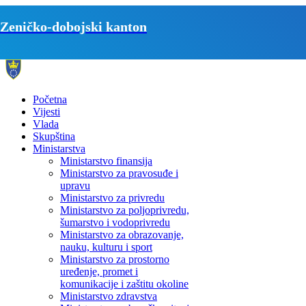
Zeničko-dobojski kanton
Početna
Vijesti
Vlada
Skupština
Ministarstva
Ministarstvo finansija
Ministarstvo za pravosuđe i
upravu
Ministarstvo za privredu
Ministarstvo za poljoprivredu,
šumarstvo i vodoprivredu
Ministarstvo za obrazovanje,
nauku, kulturu i sport
Ministarstvo za prostorno
uređenje, promet i
komunikacije i zaštitu okoline
Ministarstvo zdravstva