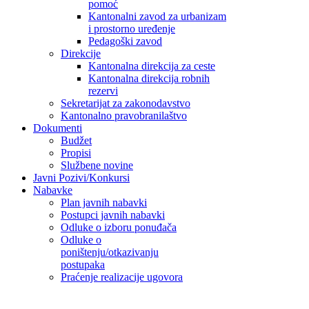
pomoć
Kantonalni zavod za urbanizam
i prostorno uređenje
Pedagoški zavod
Direkcije
Kantonalna direkcija za ceste
Kantonalna direkcija robnih
rezervi
Sekretarijat za zakonodavstvo
Kantonalno pravobranilaštvo
Dokumenti
Budžet
Propisi
Službene novine
Javni Pozivi/Konkursi
Nabavke
Plan javnih nabavki
Postupci javnih nabavki
Odluke o izboru ponuđača
Odluke o
poništenju/otkazivanju
postupaka
Praćenje realizacije ugovora