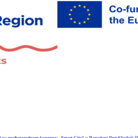
đaj na međunarodnom kongresu „Smart City“ u Barceloni
Pret
Sljedeći 