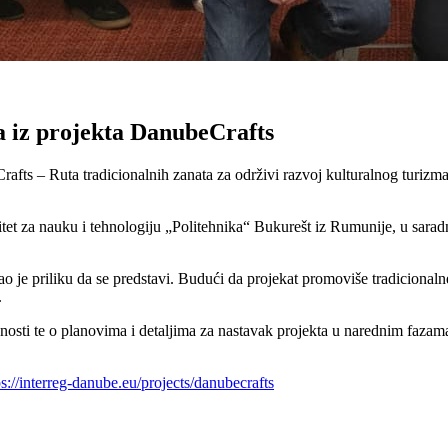
a iz projekta DanubeCrafts
afts – Ruta tradicionalnih zanata za održivi razvoj kulturalnog turizma
tet za nauku i tehnologiju „Politehnika“ Bukurešt iz Rumunije, u sarad
ao je priliku da se predstavi. Budući da projekat promoviše tradicionaln
.
nosti te o planovima i detaljima za nastavak projekta u narednim fazama
ps://interreg-danube.eu/projects/danubecrafts