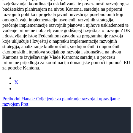
izvještavanja; koordinacija usklađivanja te povezanosti razvojnog sa
budžetskim planiranjem na nivou Kantona, saradnja na pripremi
razvojnih politika i projekata javnih investicija posebno onih koji
omogućavaju implementaciju usvojenih razvojnih strategija,
praćenje implementacije razvojnih planova i njihove usklađenosti te
vođenje pripreme i objavljivanje godišnjeg Izvještaja o razvoju ZDK
i dostavljanje istog Federalnom zavodu za programiranje razvoja
koje uključuje i Izvještaj o napretku implementacije razvojnih
strategija, analiziranje kratkoročnih, srednjoročnih i dugoročnih
ekonomskih i trendova socijalnog razvoja i siromaštva na nivou
Kantona te izvještavanje Vlade Kantona; saradnja u procesu
pripreme prijedloga za koordinaciju donacijske pomoći i pomoći EU
za potrebe Kantona.
Prethodni članak: Odjeljenje za planiranje razvoja i upravljanje
razvojem
Pret