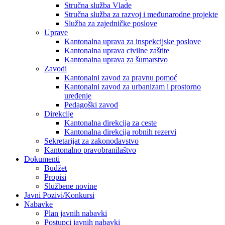
Stručna služba Vlade
Stručna služba za razvoj i međunarodne projekte
Služba za zajedničke poslove
Uprave
Kantonalna uprava za inspekcijske poslove
Kantonalna uprava civilne zaštite
Kantonalna uprava za šumarstvo
Zavodi
Kantonalni zavod za pravnu pomoć
Kantonalni zavod za urbanizam i prostorno
uređenje
Pedagoški zavod
Direkcije
Kantonalna direkcija za ceste
Kantonalna direkcija robnih rezervi
Sekretarijat za zakonodavstvo
Kantonalno pravobranilaštvo
Dokumenti
Budžet
Propisi
Službene novine
Javni Pozivi/Konkursi
Nabavke
Plan javnih nabavki
Postupci javnih nabavki