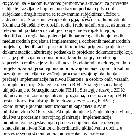
dogovoru sa Vladom Kantona; promotivne aktivnosti za privredne
subjekte, razvijanje i upravljanje bazom podataka privrednih
subjekata i drugih resursa sa relevantnim subjektima; učešće u
aktivnostima Skupštine evropskih regija, učešće u radu pojedinih
Komiteta Skupštine evropskih regija i radu radnih grupa, ažuriranje
relevantnih podataka na zahtjev Skupštine evropskih regija,
identifikacija regija kao potencijalnih partnera; aktiviranje novih
međunarodnih projekata i implementacija odobrenih međunarodnih
projekata; identifikacija projektnih prioriteta; priprema projektne
dokumentacije i ažuriranje podataka iz projektne dokumentacije koja
se šalje potencijalnim donatorima; koordiniranje, monitoring i
supervizija realizacije svih aktivnosti iz odobrenih međuregionalnih
projekata; saradnja sa regionalnom razvojnom agencijom i lokalnim
razvojnim agencijama; vođenje procesa razvojnog planiranja i
praćenja implementacije na nivou Kantona, a osobito onih vezanih
za implementaciju Strategije razvoja BiH i Strategije socijalnog
uključivanja te Strategije razvoja FBiH i Strategije razvoja ZDK;
uključivanje u izradu operativnih programa, na osnovu kojih BiH
postaje korisnica pristupnih fondova iz evropskog budžeta;
koordiniranje jačanja institucionalnih kapaciteta u svim
ministarstvima ZDK za strateško planiranje te jačanje uloge civilnog
društva u procesima razvojnog planiranja, implementacije,
monitoringa i izvještavanja o procesu implementacije razvojnih
strategija na nivou Kantona; koordinacija uključivanja općina u
proces razvojnog planiranja, implementacije, praćenja i