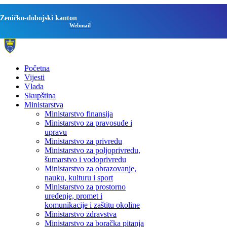
Zeničko-dobojski kanton
Webmail
Početna
Vijesti
Vlada
Skupština
Ministarstva
Ministarstvo finansija
Ministarstvo za pravosuđe i
upravu
Ministarstvo za privredu
Ministarstvo za poljoprivredu,
šumarstvo i vodoprivredu
Ministarstvo za obrazovanje,
nauku, kulturu i sport
Ministarstvo za prostorno
uređenje, promet i
komunikacije i zaštitu okoline
Ministarstvo zdravstva
Ministarstvo za boračka pitanja