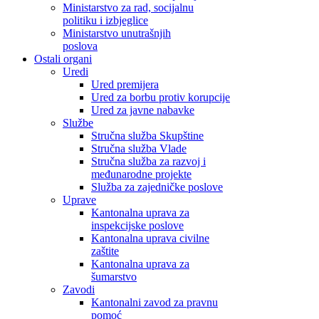
Ministarstvo za rad, socijalnu
politiku i izbjeglice
Ministarstvo unutrašnjih
poslova
Ostali organi
Uredi
Ured premijera
Ured za borbu protiv korupcije
Ured za javne nabavke
Službe
Stručna služba Skupštine
Stručna služba Vlade
Stručna služba za razvoj i
međunarodne projekte
Služba za zajedničke poslove
Uprave
Kantonalna uprava za
inspekcijske poslove
Kantonalna uprava civilne
zaštite
Kantonalna uprava za
šumarstvo
Zavodi
Kantonalni zavod za pravnu
pomoć