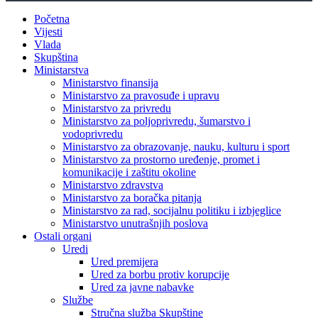
Početna
Vijesti
Vlada
Skupština
Ministarstva
Ministarstvo finansija
Ministarstvo za pravosuđe i upravu
Ministarstvo za privredu
Ministarstvo za poljoprivredu, šumarstvo i
vodoprivredu
Ministarstvo za obrazovanje, nauku, kulturu i sport
Ministarstvo za prostorno uređenje, promet i
komunikacije i zaštitu okoline
Ministarstvo zdravstva
Ministarstvo za boračka pitanja
Ministarstvo za rad, socijalnu politiku i izbjeglice
Ministarstvo unutrašnjih poslova
Ostali organi
Uredi
Ured premijera
Ured za borbu protiv korupcije
Ured za javne nabavke
Službe
Stručna služba Skupštine