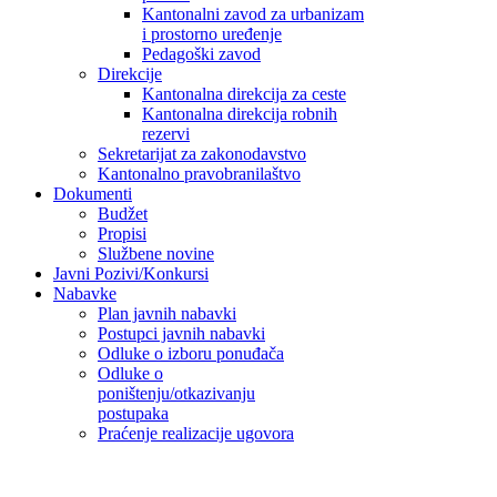
Kantonalni zavod za urbanizam
i prostorno uređenje
Pedagoški zavod
Direkcije
Kantonalna direkcija za ceste
Kantonalna direkcija robnih
rezervi
Sekretarijat za zakonodavstvo
Kantonalno pravobranilaštvo
Dokumenti
Budžet
Propisi
Službene novine
Javni Pozivi/Konkursi
Nabavke
Plan javnih nabavki
Postupci javnih nabavki
Odluke o izboru ponuđača
Odluke o
poništenju/otkazivanju
postupaka
Praćenje realizacije ugovora