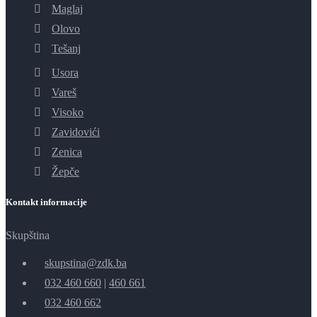
Maglaj
Olovo
Tešanj
Usora
Vareš
Visoko
Zavidovići
Zenica
Žepče
Kontakt informacije
Skupština
skupstina@zdk.ba
032 460 660
|
460 661
032 460 662