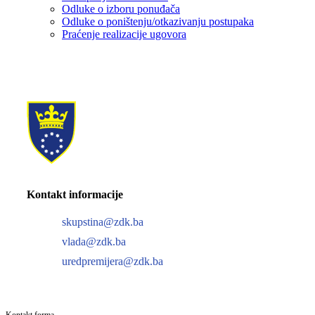
Odluke o izboru ponuđača
Odluke o poništenju/otkazivanju postupaka
Praćenje realizacije ugovora
Kontakt informacije
skupstina@zdk.ba
vlada@zdk.ba
uredpremijera@zdk.ba