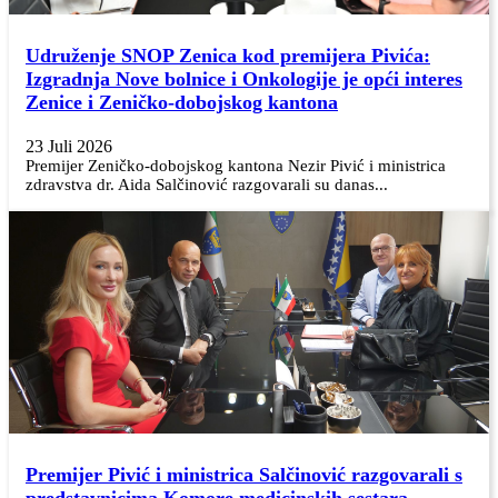
Udruženje SNOP Zenica kod premijera Pivića:
Izgradnja Nove bolnice i Onkologije je opći interes
Zenice i Zeničko-dobojskog kantona
23 Juli 2026
Premijer Zeničko-dobojskog kantona Nezir Pivić i ministrica
zdravstva dr. Aida Salčinović razgovarali su danas...
Premijer Pivić i ministrica Salčinović razgovarali s
predstavnicima Komore medicinskih sestara –