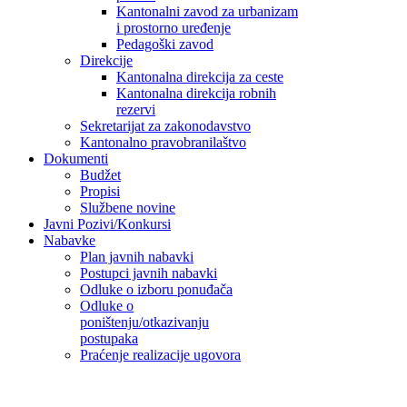
Kantonalni zavod za urbanizam
i prostorno uređenje
Pedagoški zavod
Direkcije
Kantonalna direkcija za ceste
Kantonalna direkcija robnih
rezervi
Sekretarijat za zakonodavstvo
Kantonalno pravobranilaštvo
Dokumenti
Budžet
Propisi
Službene novine
Javni Pozivi/Konkursi
Nabavke
Plan javnih nabavki
Postupci javnih nabavki
Odluke o izboru ponuđača
Odluke o
poništenju/otkazivanju
postupaka
Praćenje realizacije ugovora