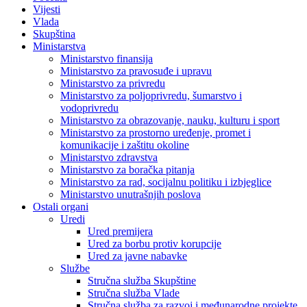
Vijesti
Vlada
Skupština
Ministarstva
Ministarstvo finansija
Ministarstvo za pravosuđe i upravu
Ministarstvo za privredu
Ministarstvo za poljoprivredu, šumarstvo i
vodoprivredu
Ministarstvo za obrazovanje, nauku, kulturu i sport
Ministarstvo za prostorno uređenje, promet i
komunikacije i zaštitu okoline
Ministarstvo zdravstva
Ministarstvo za boračka pitanja
Ministarstvo za rad, socijalnu politiku i izbjeglice
Ministarstvo unutrašnjih poslova
Ostali organi
Uredi
Ured premijera
Ured za borbu protiv korupcije
Ured za javne nabavke
Službe
Stručna služba Skupštine
Stručna služba Vlade
Stručna služba za razvoj i međunarodne projekte