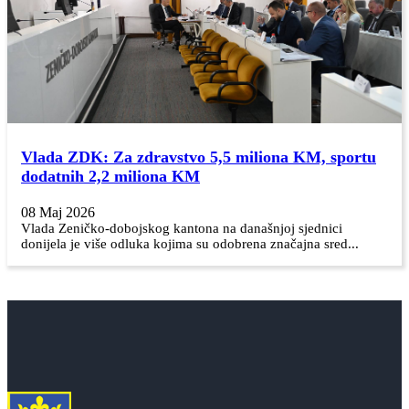
Vlada ZDK: Za zdravstvo 5,5 miliona KM, sportu
dodatnih 2,2 miliona KM
08 Maj 2026
Vlada Zeničko-dobojskog kantona na današnjoj sjednici
donijela je više odluka kojima su odobrena značajna sred...