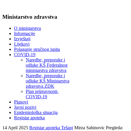
Ministarstvo zdravstva
O ministarstvu
Informacije
Izvještaji
Lijekovi
Polaganje stručnog ispita
COVID-19
Naredbe, preporuke i
odluke KŠ Federalnog
ministarstva zdravstva
Naredbe, preporuke i
odluke KŠ Ministarstva
zdravstva ZDK
Plan pripravnosti-
COVID-19
Planovi
Javni pozivi
Epidemiološka situacija
Registar apoteka
14 April 2025
Registar apoteka Tešanj
Mirza Sahinovic
Pregleda: