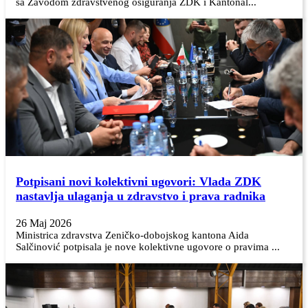
sa Zavodom zdravstvenog osiguranja ZDK i Kantonal...
Potpisani novi kolektivni ugovori: Vlada ZDK
nastavlja ulaganja u zdravstvo i prava radnika
26 Maj 2026
Ministrica zdravstva Zeničko-dobojskog kantona Aida
Salčinović potpisala je nove kolektivne ugovore o pravima ...