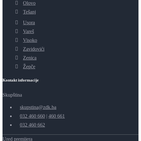
Olovo
Tešanj
Usora
Vareš
Visoko
Zavidovići
Zenica
Žepče
Kontakt informacije
Skupština
skupstina@zdk.ba
032 460 660
|
460 661
032 460 662
Ured premijera