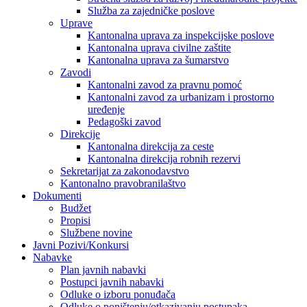
Služba za zajedničke poslove
Uprave
Kantonalna uprava za inspekcijske poslove
Kantonalna uprava civilne zaštite
Kantonalna uprava za šumarstvo
Zavodi
Kantonalni zavod za pravnu pomoć
Kantonalni zavod za urbanizam i prostorno
uređenje
Pedagoški zavod
Direkcije
Kantonalna direkcija za ceste
Kantonalna direkcija robnih rezervi
Sekretarijat za zakonodavstvo
Kantonalno pravobranilaštvo
Dokumenti
Budžet
Propisi
Službene novine
Javni Pozivi/Konkursi
Nabavke
Plan javnih nabavki
Postupci javnih nabavki
Odluke o izboru ponuđača
Odluke o poništenju/otkazivanju postupaka