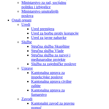
Ministarstvo za rad, socijalnu
politiku i izbjeglice
Ministarstvo unutrašnjih
poslova
Ostali organi
Uredi
Ured premijera
Ured za borbu protiv korupcije
Ured za javne nabavke
Službe
Stručna služba Skupštine
Stručna služba Vlade
Stručna služba za razvoj i
međunarodne projekte
Služba za zajedničke poslove
Uprave
Kantonalna uprava za
inspekcijske poslove
Kantonalna uprava civilne
zaštite
Kantonalna uprava za
šumarstvo
Zavodi
Kantonalni zavod za pravnu
pomoć