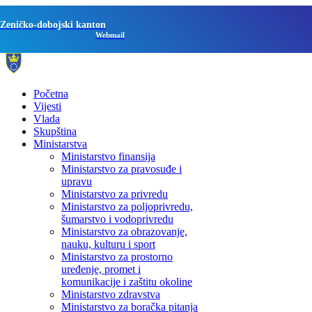
Zeničko-dobojski kanton
Webmail
Početna
Vijesti
Vlada
Skupština
Ministarstva
Ministarstvo finansija
Ministarstvo za pravosuđe i
upravu
Ministarstvo za privredu
Ministarstvo za poljoprivredu,
šumarstvo i vodoprivredu
Ministarstvo za obrazovanje,
nauku, kulturu i sport
Ministarstvo za prostorno
uređenje, promet i
komunikacije i zaštitu okoline
Ministarstvo zdravstva
Ministarstvo za boračka pitanja