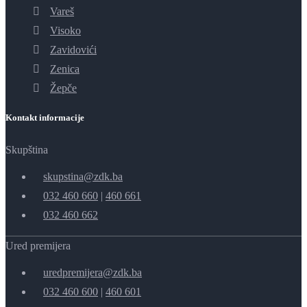
Vareš
Visoko
Zavidovići
Zenica
Žepče
Kontakt informacije
Skupština
skupstina@zdk.ba
032 460 660
|
460 661
032 460 662
Ured premijera
uredpremijera@zdk.ba
032 460 600
|
460 601