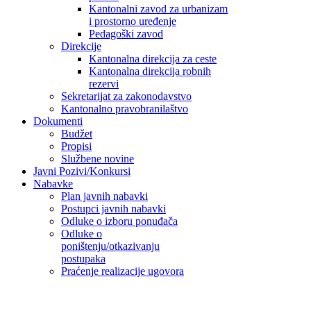
Kantonalni zavod za urbanizam
i prostorno uređenje
Pedagoški zavod
Direkcije
Kantonalna direkcija za ceste
Kantonalna direkcija robnih
rezervi
Sekretarijat za zakonodavstvo
Kantonalno pravobranilaštvo
Dokumenti
Budžet
Propisi
Službene novine
Javni Pozivi/Konkursi
Nabavke
Plan javnih nabavki
Postupci javnih nabavki
Odluke o izboru ponuđača
Odluke o
poništenju/otkazivanju
postupaka
Praćenje realizacije ugovora