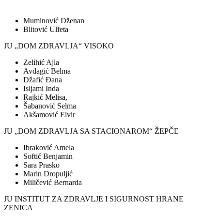
Muminović Dženan
Blitović Ulfeta
JU „DOM ZDRAVLJA“ VISOKO
Zelihić Ajla
Avdagić Belma
Džafić Đana
Isljami Inda
Rajkić Melisa,
Šabanović Selma
Akšamović Elvir
JU „DOM ZDRAVLJA SA STACIONAROM“ ŽEPČE
Ibraković Amela
Softić Benjamin
Sara Prasko
Marin Dropuljić
Miličević Bernarda
JU INSTITUT ZA ZDRAVLJE I SIGURNOST HRANE
ZENICA