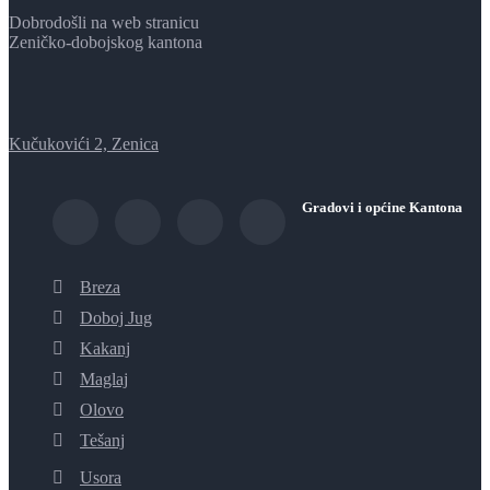
Dobrodošli na web stranicu
Zeničko-dobojskog kantona
Kučukovići 2, Zenica
Gradovi i općine Kantona
Breza
Doboj Jug
Kakanj
Maglaj
Olovo
Tešanj
Usora