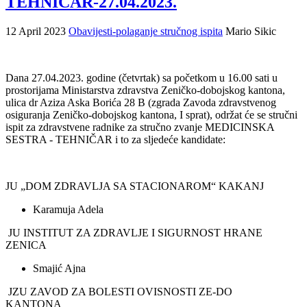
TEHNIČAR-27.04.2023.
12 April 2023
Obavijesti-polaganje stručnog ispita
Mario Sikic
Dana 27.04.2023. godine (četvrtak) sa početkom u 16.00 sati u
prostorijama Ministarstva zdravstva Zeničko-dobojskog kantona,
ulica dr Aziza Aska Borića 28 B (zgrada Zavoda zdravstvenog
osiguranja Zeničko-dobojskog kantona, I sprat), održat će se stručni
ispit za zdravstvene radnike za stručno zvanje MEDICINSKA
SESTRA - TEHNIČAR i to za sljedeće kandidate:
JU „DOM ZDRAVLJA SA STACIONAROM“ KAKANJ
Karamuja Adela
JU INSTITUT ZA ZDRAVLJE I SIGURNOST HRANE
ZENICA
Smajić Ajna
JZU ZAVOD ZA BOLESTI OVISNOSTI ZE-DO
KANTONA