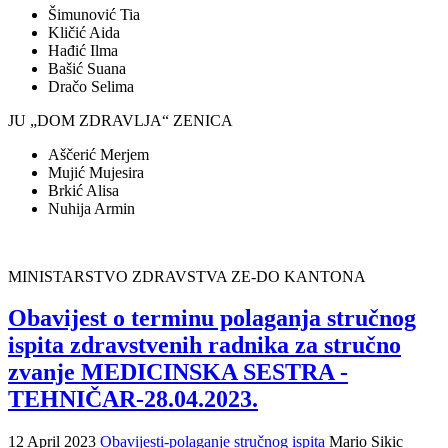
Šimunović Tia
Kličić Aida
Hađić Ilma
Bašić Suana
Dračo Selima
JU „DOM ZDRAVLJA“ ZENICA
Aščerić Merjem
Mujić Mujesira
Brkić Alisa
Nuhija Armin
MINISTARSTVO ZDRAVSTVA ZE-DO KANTONA
Obavijest o terminu polaganja stručnog
ispita zdravstvenih radnika za stručno
zvanje MEDICINSKA SESTRA -
TEHNIČAR-28.04.2023.
12 April 2023
Obavijesti-polaganje stručnog ispita
Mario Sikic