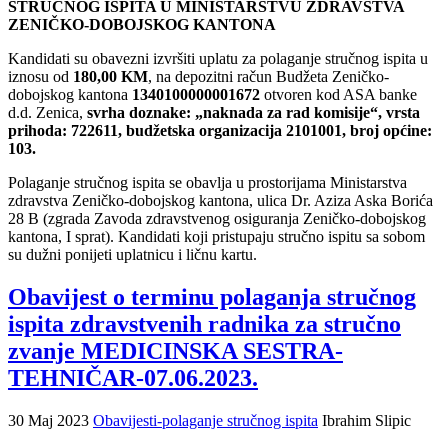
STRUČNOG ISPITA U MINISTARSTVU ZDRAVSTVA
ZENIČKO-DOBOJSKOG KANTONA
Kandidati su obavezni izvršiti uplatu za polaganje stručnog ispita u
iznosu od
180,00 KM
, na depozitni račun Budžeta Zeničko-
dobojskog kantona
1340100000001672
otvoren kod ASA banke
d.d. Zenica,
svrha doznake: „naknada za rad komisije“, vrsta
prihoda: 722611, budžetska organizacija 2101001, broj općine:
103.
Polaganje stručnog ispita se obavlja u prostorijama Ministarstva
zdravstva Zeničko-dobojskog kantona, ulica Dr. Aziza Aska Borića
28 B (zgrada Zavoda zdravstvenog osiguranja Zeničko-dobojskog
kantona, I sprat). Kandidati koji pristupaju stručno ispitu sa sobom
su dužni ponijeti uplatnicu i ličnu kartu.
Obavijest o terminu polaganja stručnog
ispita zdravstvenih radnika za stručno
zvanje MEDICINSKA SESTRA-
TEHNIČAR-07.06.2023.
30 Maj 2023
Obavijesti-polaganje stručnog ispita
Ibrahim Slipic