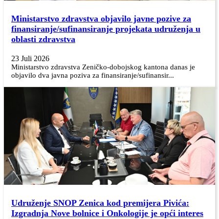
Ministarstvo zdravstva objavilo javne pozive za
finansiranje/sufinansiranje projekata udruženja u
oblasti zdravstva
23 Juli 2026
Ministarstvo zdravstva Zeničko-dobojskog kantona danas je
objavilo dva javna poziva za finansiranje/sufinansir...
Udruženje SNOP Zenica kod premijera Pivića:
Izgradnja Nove bolnice i Onkologije je opći interes