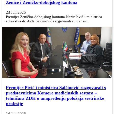
Zenice i Zeničko-dobojskog kantona
23 Juli 2026
Premijer Zeničko-dobojskog kantona Nezir Pivić i ministrica
zdravstva dr. Aida Salčinović razgovarali su danas...
Premijer Pivić i ministrica Salčinović razgovarali s
predstavnicima Komore medicinskih sestara –
tehničara ZDK o unapređenju položaja sestrinske
profesije
14 Juli 2026