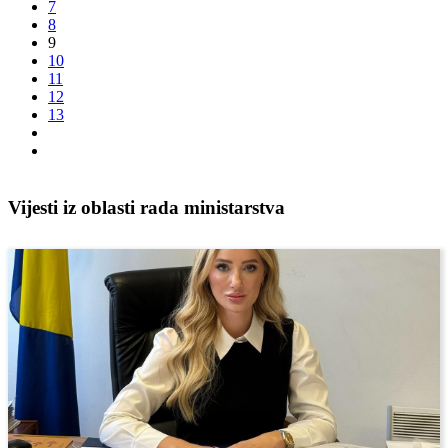
7
8
9
10
11
12
13
Vijesti iz oblasti rada ministarstva