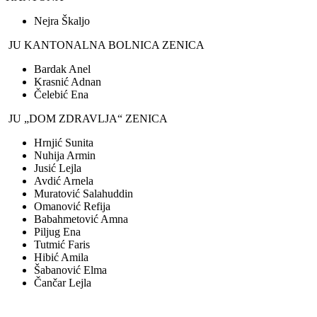
Nejra Škaljo
JU KANTONALNA BOLNICA ZENICA
Bardak Anel
Krasnić Adnan
Čelebić Ena
JU „DOM ZDRAVLJA“ ZENICA
Hrnjić Sunita
Nuhija Armin
Jusić Lejla
Avdić Arnela
Muratović Salahuddin
Omanović Refija
Babahmetović Amna
Piljug Ena
Tutmić Faris
Hibić Amila
Šabanović Elma
Čančar Lejla