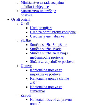
Ministarstvo za rad, socijalnu
politiku i izbjeglice
Ministarstvo unutrašnjih
poslova
Ostali organi
Uredi
Ured premijera
Ured za borbu protiv korupcije
Ured za javne nabavke
Službe
Stručna služba Skupštine
Stručna služba Vlade
Stručna služba za razvoj i
međunarodne projekte
Služba za zajedničke poslove
Uprave
Kantonalna uprava za
inspekcijske poslove
Kantonalna uprava civilne
zaštite
Kantonalna uprava za
šumarstvo
Zavodi
Kantonalni zavod za pravnu
pomoć