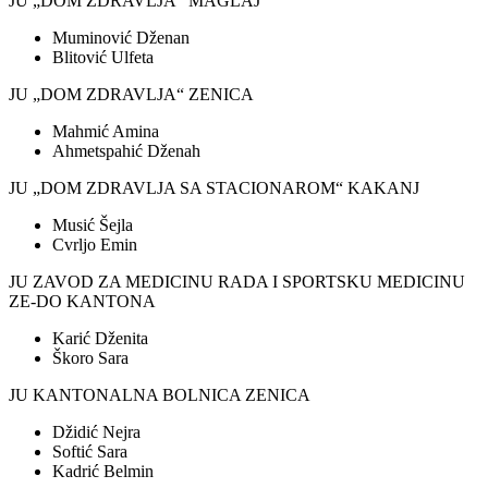
JU „DOM ZDRAVLJA“ MAGLAJ
Muminović Dženan
Blitović Ulfeta
JU „DOM ZDRAVLJA“ ZENICA
Mahmić Amina
Ahmetspahić Dženah
JU „DOM ZDRAVLJA SA STACIONAROM“ KAKANJ
Musić Šejla
Cvrljo Emin
JU ZAVOD ZA MEDICINU RADA I SPORTSKU MEDICINU
ZE-DO KANTONA
Karić Dženita
Škoro Sara
JU KANTONALNA BOLNICA ZENICA
Džidić Nejra
Softić Sara
Kadrić Belmin