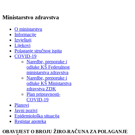
Ministarstvo zdravstva
O ministarstvu
Informacije
Izvještaji
Lijekovi
Polaganje stručnog ispita
COVID-19
Naredbe, preporuke i
odluke KŠ Federalnog
ministarstva zdravstva
Naredbe, preporuke i
odluke KŠ Ministarstva
zdravstva ZDK
Plan pripravnosti-
COVID-19
Planovi
Javni pozivi
Epidemiološka situacija
Registar apoteka
OBAVIJEST O BROJU ŽIRO-RAČUNA ZA POLAGANJE