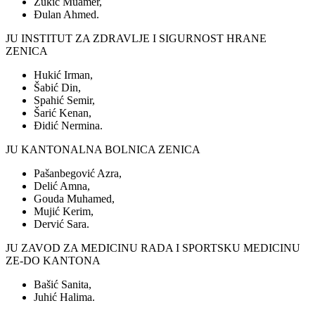
Zukić Muamer,
Đulan Ahmed.
JU INSTITUT ZA ZDRAVLJE I SIGURNOST HRANE
ZENICA
Hukić Irman,
Šabić Din,
Spahić Semir,
Šarić Kenan,
Đidić Nermina.
JU KANTONALNA BOLNICA ZENICA
Pašanbegović Azra,
Delić Amna,
Gouda Muhamed,
Mujić Kerim,
Dervić Sara.
JU ZAVOD ZA MEDICINU RADA I SPORTSKU MEDICINU
ZE-DO KANTONA
Bašić Sanita,
Juhić Halima.