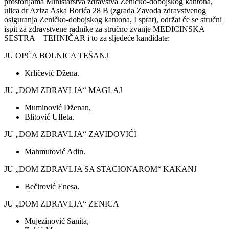
prostorijama Ministarstva zdravstva Zeničko-dobojskog kantona,
ulica dr Aziza Aska Borića 28 B (zgrada Zavoda zdravstvenog
osiguranja Zeničko-dobojskog kantona, I sprat), održat će se stručni
ispit za zdravstvene radnike za stručno zvanje MEDICINSKA
SESTRA – TEHNIČAR i to za sljedeće kandidate:
JU OPĆA BOLNICA TEŠANJ
Krličević Džena.
JU „DOM ZDRAVLJA“ MAGLAJ
Muminović Dženan,
Blitović Ulfeta.
JU „DOM ZDRAVLJA“ ZAVIDOVIĆI
Mahmutović Adin.
JU „DOM ZDRAVLJA SA STACIONAROM“ KAKANJ
Bečirović Enesa.
JU „DOM ZDRAVLJA“ ZENICA
Mujezinović Sanita,