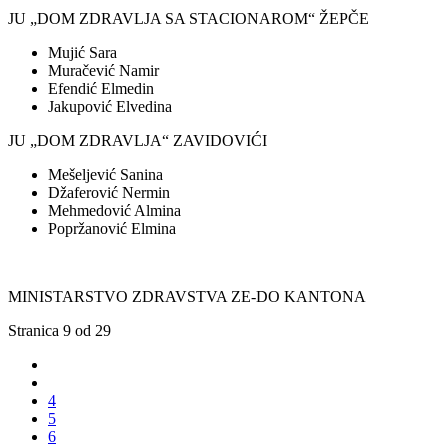
JU „DOM ZDRAVLJA SA STACIONAROM“ ŽEPČE
Mujić Sara
Muračević Namir
Efendić Elmedin
Jakupović Elvedina
JU „DOM ZDRAVLJA“ ZAVIDOVIĆI
Mešeljević Sanina
Džaferović Nermin
Mehmedović Almina
Popržanović Elmina
MINISTARSTVO ZDRAVSTVA ZE-DO KANTONA
Stranica 9 od 29
4
5
6