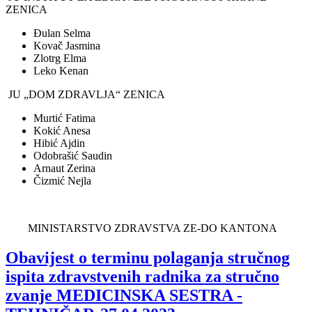
ZENICA
Đulan Selma
Kovač Jasmina
Zlotrg Elma
Leko Kenan
JU „DOM ZDRAVLJA“ ZENICA
Murtić Fatima
Kokić Anesa
Hibić Ajdin
Odobrašić Saudin
Arnaut Zerina
Čizmić Nejla
MINISTARSTVO ZDRAVSTVA ZE-DO KANTONA
Obavijest o terminu polaganja stručnog
ispita zdravstvenih radnika za stručno
zvanje MEDICINSKA SESTRA -