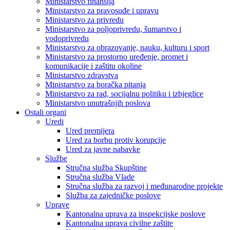
Ministarstvo finansija
Ministarstvo za pravosuđe i upravu
Ministarstvo za privredu
Ministarstvo za poljoprivredu, šumarstvo i
vodoprivredu
Ministarstvo za obrazovanje, nauku, kulturu i sport
Ministarstvo za prostorno uređenje, promet i
komunikacije i zaštitu okoline
Ministarstvo zdravstva
Ministarstvo za boračka pitanja
Ministarstvo za rad, socijalnu politiku i izbjeglice
Ministarstvo unutrašnjih poslova
Ostali organi
Uredi
Ured premijera
Ured za borbu protiv korupcije
Ured za javne nabavke
Službe
Stručna služba Skupštine
Stručna služba Vlade
Stručna služba za razvoj i međunarodne projekte
Služba za zajedničke poslove
Uprave
Kantonalna uprava za inspekcijske poslove
Kantonalna uprava civilne zaštite