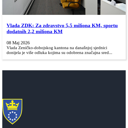
Vlada ZDK: Za zdravstvo 5,5 miliona KM, sportu
dodatnih 2,2 miliona KM
08 Maj 2026
Vlada Zeničko-dobojskog kantona na današnjoj sjednici
donijela je više odluka kojima su odobrena značajna sred...