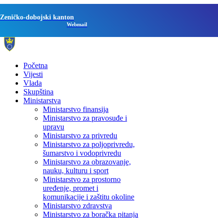
Zeničko-dobojski kanton
Webmail
Početna
Vijesti
Vlada
Skupština
Ministarstva
Ministarstvo finansija
Ministarstvo za pravosuđe i
upravu
Ministarstvo za privredu
Ministarstvo za poljoprivredu,
šumarstvo i vodoprivredu
Ministarstvo za obrazovanje,
nauku, kulturu i sport
Ministarstvo za prostorno
uređenje, promet i
komunikacije i zaštitu okoline
Ministarstvo zdravstva
Ministarstvo za boračka pitanja