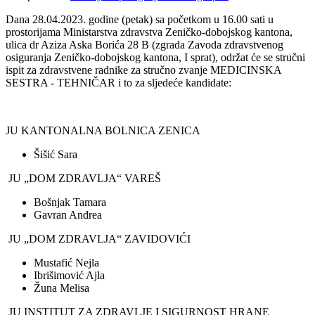
Dana 28.04.2023. godine (petak) sa početkom u 16.00 sati u
prostorijama Ministarstva zdravstva Zeničko-dobojskog kantona,
ulica dr Aziza Aska Borića 28 B (zgrada Zavoda zdravstvenog
osiguranja Zeničko-dobojskog kantona, I sprat), održat će se stručni
ispit za zdravstvene radnike za stručno zvanje MEDICINSKA
SESTRA - TEHNIČAR i to za sljedeće kandidate:
JU KANTONALNA BOLNICA ZENICA
Šišić Sara
JU „DOM ZDRAVLJA“ VAREŠ
Bošnjak Tamara
Gavran Andrea
JU „DOM ZDRAVLJA“ ZAVIDOVIĆI
Mustafić Nejla
Ibrišimović Ajla
Žuna Melisa
JU INSTITUT ZA ZDRAVLJE I SIGURNOST HRANE