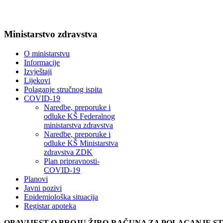
Ministarstvo zdravstva
O ministarstvu
Informacije
Izvještaji
Lijekovi
Polaganje stručnog ispita
COVID-19
Naredbe, preporuke i
odluke KŠ Federalnog
ministarstva zdravstva
Naredbe, preporuke i
odluke KŠ Ministarstva
zdravstva ZDK
Plan pripravnosti-
COVID-19
Planovi
Javni pozivi
Epidemiološka situacija
Registar apoteka
OBAVIJEST O BROJU ŽIRO-RAČUNA ZA POLAGANJE S