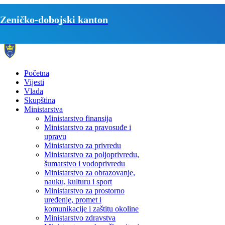
Zeničko-dobojski kanton
Početna
Vijesti
Vlada
Skupština
Ministarstva
Ministarstvo finansija
Ministarstvo za pravosuđe i
upravu
Ministarstvo za privredu
Ministarstvo za poljoprivredu,
šumarstvo i vodoprivredu
Ministarstvo za obrazovanje,
nauku, kulturu i sport
Ministarstvo za prostorno
uređenje, promet i
komunikacije i zaštitu okoline
Ministarstvo zdravstva