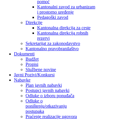
pomoć
Kantonalni zavod za urbanizam
i prostorno uređenje
Pedagoški zavod
Direkcije
Kantonalna direkcija za ceste
Kantonalna direkcija robnih
rezervi
Sekretarijat za zakonodavstvo
Kantonalno pravobranilaštvo
Dokumenti
Budžet
Propisi
Službene novine
Javni Pozivi/Konkursi
Nabavke
Plan javnih nabavki
Postupci javnih nabavki
Odluke o izboru ponuđača
Odluke o
poništenju/otkazivanju
postupaka
Praćenje realizacije ugovora