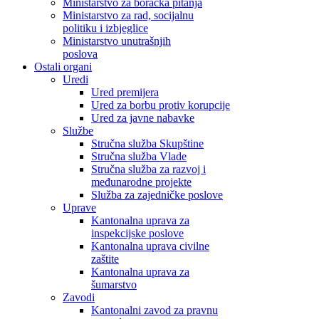
Ministarstvo za boračka pitanja
Ministarstvo za rad, socijalnu
politiku i izbjeglice
Ministarstvo unutrašnjih
poslova
Ostali organi
Uredi
Ured premijera
Ured za borbu protiv korupcije
Ured za javne nabavke
Službe
Stručna služba Skupštine
Stručna služba Vlade
Stručna služba za razvoj i
međunarodne projekte
Služba za zajedničke poslove
Uprave
Kantonalna uprava za
inspekcijske poslove
Kantonalna uprava civilne
zaštite
Kantonalna uprava za
šumarstvo
Zavodi
Kantonalni zavod za pravnu