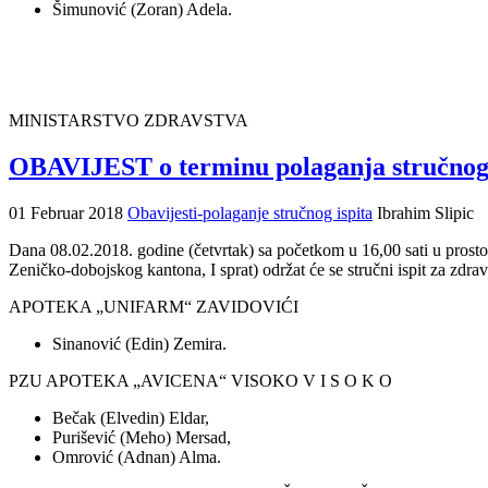
Šimunović (Zoran) Adela.
MINISTARSTVO ZDRAVSTVA
OBAVIJEST o terminu polaganja stručno
01 Februar 2018
Obavijesti-polaganje stručnog ispita
Ibrahim Slipic
Dana 08.02.2018. godine (četvrtak) sa početkom u 16,00 sati u prost
Zeničko-dobojskog kantona, I sprat) održat će se stručni ispit za
APOTEKA „UNIFARM“ ZAVIDOVIĆI
Sinanović (Edin) Zemira.
PZU APOTEKA „AVICENA“ VISOKO V I S O K O
Bečak (Elvedin) Eldar,
Purišević (Meho) Mersad,
Omrović (Adnan) Alma.