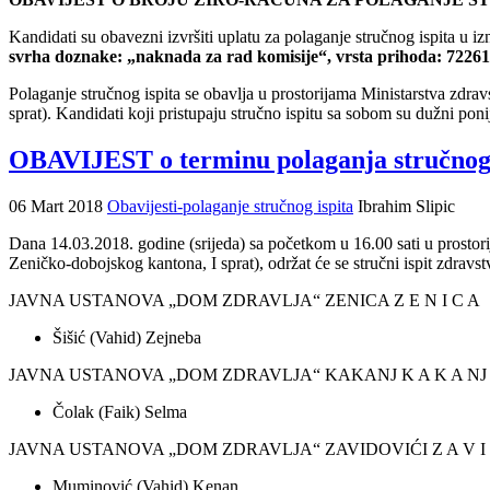
Kandidati su obavezni izvršiti uplatu za polaganje stručnog ispita u i
svrha doznake: „naknada za rad komisije“, vrsta prihoda: 722611
Polaganje stručnog ispita se obavlja u prostorijama Ministarstva zd
sprat). Kandidati koji pristupaju stručno ispitu sa sobom su dužni ponij
OBAVIJEST o terminu polaganja stručnog
06 Mart 2018
Obavijesti-polaganje stručnog ispita
Ibrahim Slipic
Dana 14.03.2018. godine (srijeda) sa početkom u 16.00 sati u prosto
Zeničko-dobojskog kantona, I sprat), održat će se stručni ispit zdr
JAVNA USTANOVA „DOM ZDRAVLJA“ ZENICA Z E N I C A
Šišić (Vahid) Zejneba
JAVNA USTANOVA „DOM ZDRAVLJA“ KAKANJ K A K A NJ
Čolak (Faik) Selma
JAVNA USTANOVA „DOM ZDRAVLJA“ ZAVIDOVIĆI Z A V I D 
Muminović (Vahid) Kenan