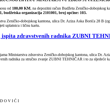
znosu od
180,00 KM
, na depozitni račun Budžeta Zeničko-dobojskog 
, budžetska organizacija 2101001, broj općine: 103.
ravstva Zeničko-dobojskog kantona, ulica Dr. Aziza Aska Borića 28 B (
eti uplatnicu i ličnu kartu.
 ispita zdravstvenih radnika ZUBNI TEHN
rijama Ministarstva zdravstva Zeničko-dobojskog kantona, ulica Dr. A
avstvenih radnika za stručno zvanje ZUBNI TEHNIČAR i to za sljedeće k
O V I Ć I