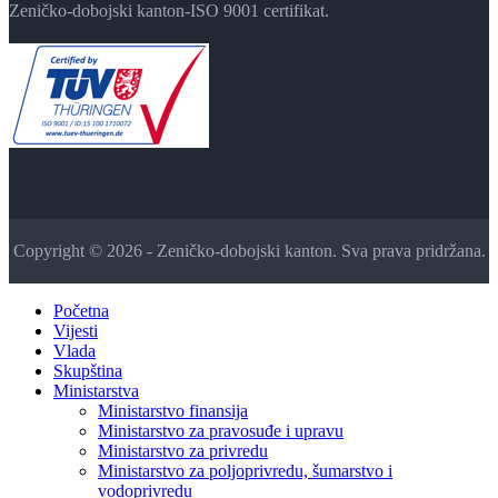
Zeničko-dobojski kanton-ISO 9001 certifikat.
Copyright © 2026 - Zeničko-dobojski kanton. Sva prava pridržana.
Početna
Vijesti
Vlada
Skupština
Ministarstva
Ministarstvo finansija
Ministarstvo za pravosuđe i upravu
Ministarstvo za privredu
Ministarstvo za poljoprivredu, šumarstvo i
vodoprivredu