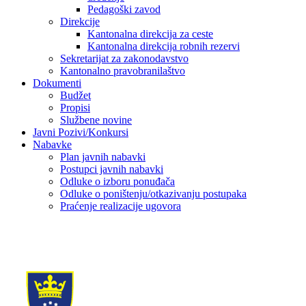
Pedagoški zavod
Direkcije
Kantonalna direkcija za ceste
Kantonalna direkcija robnih rezervi
Sekretarijat za zakonodavstvo
Kantonalno pravobranilaštvo
Dokumenti
Budžet
Propisi
Službene novine
Javni Pozivi/Konkursi
Nabavke
Plan javnih nabavki
Postupci javnih nabavki
Odluke o izboru ponuđača
Odluke o poništenju/otkazivanju postupaka
Praćenje realizacije ugovora