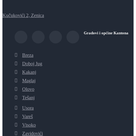
Kučukovići 2, Zenica
Gradovi i općine Kantona
Breza
Doboj Jug
Kakanj
Maglaj
Olovo
Tešanj
Usora
Vareš
Visoko
Zavidovići