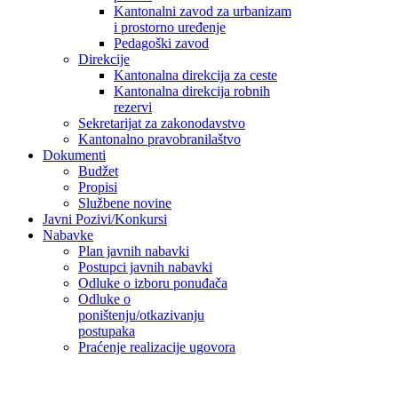
Kantonalni zavod za urbanizam
i prostorno uređenje
Pedagoški zavod
Direkcije
Kantonalna direkcija za ceste
Kantonalna direkcija robnih
rezervi
Sekretarijat za zakonodavstvo
Kantonalno pravobranilaštvo
Dokumenti
Budžet
Propisi
Službene novine
Javni Pozivi/Konkursi
Nabavke
Plan javnih nabavki
Postupci javnih nabavki
Odluke o izboru ponuđača
Odluke o
poništenju/otkazivanju
postupaka
Praćenje realizacije ugovora