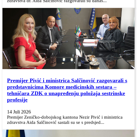
zdravstva dr. Aida Salčinović razgovarali su danas...
Premijer Pivić i ministrica Salčinović razgovarali s
predstavnicima Komore medicinskih sestara –
tehničara ZDK o unapređenju položaja sestrinske
profesije
14 Juli 2026
Premijer Zeničko-dobojskog kantona Nezir Pivić i ministrica
zdravstva Aida Salčinović sastali su se s predsjed...