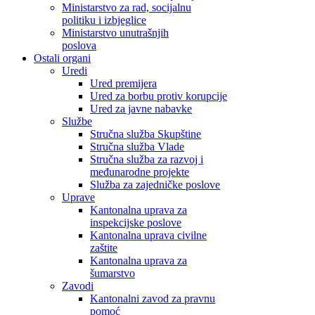
Ministarstvo za rad, socijalnu
politiku i izbjeglice
Ministarstvo unutrašnjih
poslova
Ostali organi
Uredi
Ured premijera
Ured za borbu protiv korupcije
Ured za javne nabavke
Službe
Stručna služba Skupštine
Stručna služba Vlade
Stručna služba za razvoj i
međunarodne projekte
Služba za zajedničke poslove
Uprave
Kantonalna uprava za
inspekcijske poslove
Kantonalna uprava civilne
zaštite
Kantonalna uprava za
šumarstvo
Zavodi
Kantonalni zavod za pravnu
pomoć