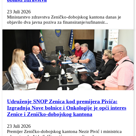
23 Juli 2026
Ministarstvo zdravstva Zeničko-dobojskog kantona danas je
objavilo dva javna poziva za finansiranje/sufinansir...
Udruženje SNOP Zenica kod premijera Pivića:
Izgradnja Nove bolnice i Onkologije je opći interes
Zenice i Zeničko-dobojskog kantona
23 Juli 2026
Premijer Zeničko-dobojskog kantona Nezir Pivić i ministrica