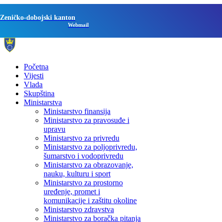
Zeničko-dobojski kanton
Webmail
Početna
Vijesti
Vlada
Skupština
Ministarstva
Ministarstvo finansija
Ministarstvo za pravosuđe i
upravu
Ministarstvo za privredu
Ministarstvo za poljoprivredu,
šumarstvo i vodoprivredu
Ministarstvo za obrazovanje,
nauku, kulturu i sport
Ministarstvo za prostorno
uređenje, promet i
komunikacije i zaštitu okoline
Ministarstvo zdravstva
Ministarstvo za boračka pitanja