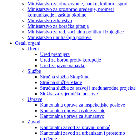
Ministarstvo za obrazovanje, nauku, kulturu i sport
Ministarstvo za prostorno uređenje, promet i
komunikacije i zaštitu okoline
Ministarstvo zdravstva
Ministarstvo za boračka pitanja
Ministarstvo za rad, socijalnu politiku i izbjeglice
Ministarstvo unutrašnjih poslova
Ostali organi
Uredi
Ured premijera
Ured za borbu protiv korupcije
Ured za javne nabavke
Službe
Stručna služba Skupštine
Stručna služba Vlade
Stručna služba za razvoj i međunarodne projekte
Služba za zajedničke poslove
Uprave
Kantonalna uprava za inspekcijske poslove
Kantonalna uprava civilne zaštite
Kantonalna uprava za šumarstvo
Zavodi
Kantonalni zavod za pravnu pomoć
Kantonalni zavod za urbanizam i prostorno
uređenje