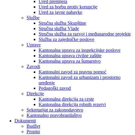
Ured premijera
Ured za borbu protiv korupcije
Ured za javne nabavke
Službe
Stručna služba Skupštine
Stručna služba Vlade
Stručna služba za razvoj i međunarodne projekte
Služba za zajedničke poslove
Uprave
Kantonalna uprava za inspekcijske poslove
Kantonalna uprava civilne zaštite
Kantonalna uprava za šumarstvo
Zavodi
Kantonalni zavod za pravnu pomoć
Kantonalni zavod za urbanizam i prostorno
uređenje
Pedagoški zavod
Direkcije
Kantonalna direkcija za ceste
Kantonalna direkcija robnih rezervi
Sekretarijat za zakonodavstvo
Kantonalno pravobranilaštvo
Dokumenti
Budžet
Propisi