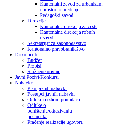
Kantonalni zavod za urbanizam
i prostorno uređenje
Pedagoški zavod
Direkcije
Kantonalna direkcija za ceste
Kantonalna direkcija robnih
rezervi
Sekretarijat za zakonodavstvo
Kantonalno pravobranilaštvo
Dokumenti
Budžet
Propisi
Službene novine
Javni Pozivi/Konkursi
Nabavke
Plan javnih nabavki
Postupci javnih nabavki
Odluke o izboru ponuđača
Odluke o
poništenju/otkazivanju
postupaka
Praćenje realizacije ugovora