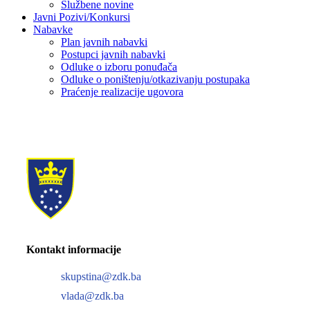
Službene novine
Javni Pozivi/Konkursi
Nabavke
Plan javnih nabavki
Postupci javnih nabavki
Odluke o izboru ponuđača
Odluke o poništenju/otkazivanju postupaka
Praćenje realizacije ugovora
Kontakt informacije
skupstina@zdk.ba
vlada@zdk.ba