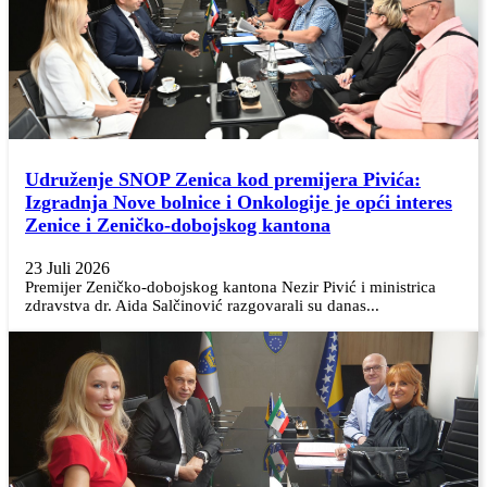
Udruženje SNOP Zenica kod premijera Pivića:
Izgradnja Nove bolnice i Onkologije je opći interes
Zenice i Zeničko-dobojskog kantona
23 Juli 2026
Premijer Zeničko-dobojskog kantona Nezir Pivić i ministrica
zdravstva dr. Aida Salčinović razgovarali su danas...