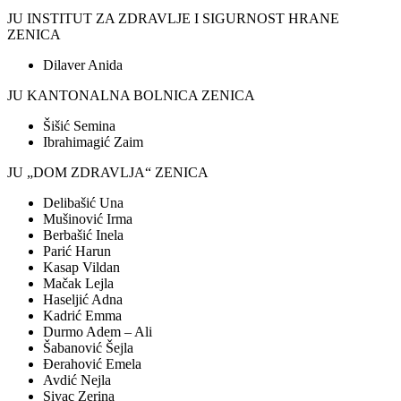
JU INSTITUT ZA ZDRAVLJE I SIGURNOST HRANE
ZENICA
Dilaver Anida
JU KANTONALNA BOLNICA ZENICA
Šišić Semina
Ibrahimagić Zaim
JU „DOM ZDRAVLJA“ ZENICA
Delibašić Una
Mušinović Irma
Berbašić Inela
Parić Harun
Kasap Vildan
Mačak Lejla
Haseljić Adna
Kadrić Emma
Durmo Adem – Ali
Šabanović Šejla
Đerahović Emela
Avdić Nejla
Sivac Zerina