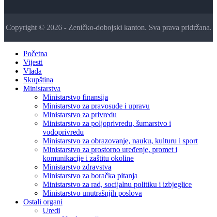
Copyright © 2026 - Zeničko-dobojski kanton. Sva prava pridržana.
Početna
Vijesti
Vlada
Skupština
Ministarstva
Ministarstvo finansija
Ministarstvo za pravosuđe i upravu
Ministarstvo za privredu
Ministarstvo za poljoprivredu, šumarstvo i
vodoprivredu
Ministarstvo za obrazovanje, nauku, kulturu i sport
Ministarstvo za prostorno uređenje, promet i
komunikacije i zaštitu okoline
Ministarstvo zdravstva
Ministarstvo za boračka pitanja
Ministarstvo za rad, socijalnu politiku i izbjeglice
Ministarstvo unutrašnjih poslova
Ostali organi
Uredi