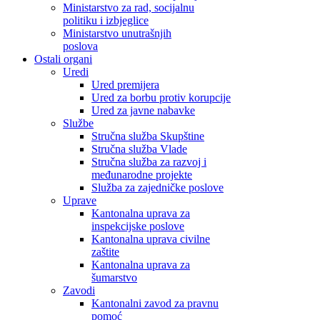
Ministarstvo za rad, socijalnu
politiku i izbjeglice
Ministarstvo unutrašnjih
poslova
Ostali organi
Uredi
Ured premijera
Ured za borbu protiv korupcije
Ured za javne nabavke
Službe
Stručna služba Skupštine
Stručna služba Vlade
Stručna služba za razvoj i
međunarodne projekte
Služba za zajedničke poslove
Uprave
Kantonalna uprava za
inspekcijske poslove
Kantonalna uprava civilne
zaštite
Kantonalna uprava za
šumarstvo
Zavodi
Kantonalni zavod za pravnu
pomoć