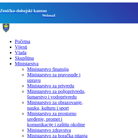
Zeničko-dobojski kanton
Webmail
Početna
Vijesti
Vlada
Skupština
Ministarstva
Ministarstvo finansija
Ministarstvo za pravosuđe i
upravu
Ministarstvo za privredu
Ministarstvo za poljoprivredu,
šumarstvo i vodoprivredu
Ministarstvo za obrazovanje,
nauku, kulturu i sport
Ministarstvo za prostorno
uređenje, promet i
komunikacije i zaštitu okoline
Ministarstvo zdravstva
Ministarstvo za boračka pitanja