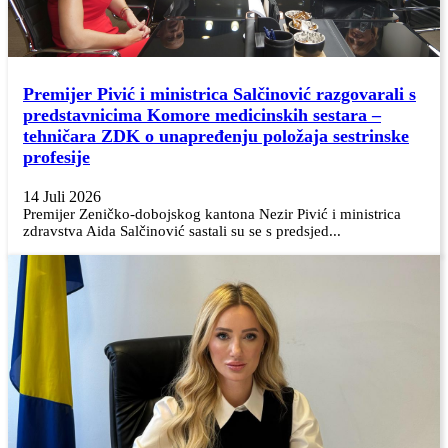
Premijer Pivić i ministrica Salčinović razgovarali s
predstavnicima Komore medicinskih sestara –
tehničara ZDK o unapređenju položaja sestrinske
profesije
14 Juli 2026
Premijer Zeničko-dobojskog kantona Nezir Pivić i ministrica
zdravstva Aida Salčinović sastali su se s predsjed...