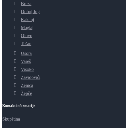
Breza
Doboj Jug
Kakanj
Maglaj
Olovo
Tešanj
Usora
Vareš
Visoko
Zavidovići
Zenica
Žepče
Kontakt informacije
Skupština