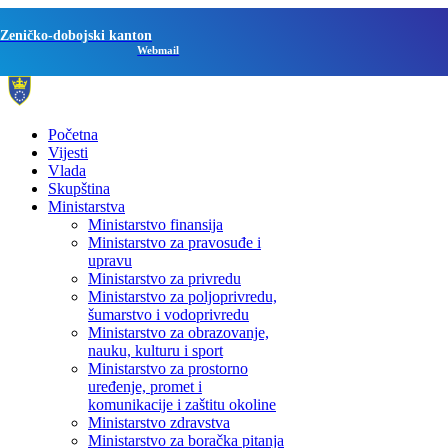
Zeničko-dobojski kanton
Webmail
Početna
Vijesti
Vlada
Skupština
Ministarstva
Ministarstvo finansija
Ministarstvo za pravosuđe i
upravu
Ministarstvo za privredu
Ministarstvo za poljoprivredu,
šumarstvo i vodoprivredu
Ministarstvo za obrazovanje,
nauku, kulturu i sport
Ministarstvo za prostorno
uređenje, promet i
komunikacije i zaštitu okoline
Ministarstvo zdravstva
Ministarstvo za boračka pitanja