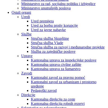
Ministarstvo za rad, socijalnu politiku i izbjeglice
Ministarstvo unutrašnjih poslova
Ostali organi
Uredi
Ured premijera
Ured za borbu protiv korupcije
Ured za javne nabavke
Službe
Stručna služba Skupštine
Stručna služba Vlade
Stručna služba za razvoj i međunarodne projekte
Služba za zajedničke poslove
Uprave
Kantonalna uprava za inspekcijske poslove
Kantonalna uprava civilne zaštite
Kantonalna uprava za šumarstvo
Zavodi
Kantonalni zavod za pravnu pomoć
Kantonalni zavod za urbanizam i prostorno
uređenje
Pedagoški zavod
Direkcije
Kantonalna direkcija za ceste
Kantonalna direkcija robnih rezervi
Sekretarijat za zakonodavstvo