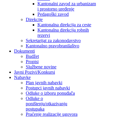
Kantonalni zavod za urbanizam
i prostorno uređenje
Pedagoški zavod
Direkcije
Kantonalna direkcija za ceste
Kantonalna direkcija robnih
rezervi
Sekretarijat za zakonodavstvo
Kantonalno pravobranilaštvo
Dokumenti
Budžet
Propisi
Službene novine
Javni Pozivi/Konkursi
Nabavke
Plan javnih nabavki
Postupci javnih nabavki
Odluke o izboru ponuđača
Odluke o
poništenju/otkazivanju
postupaka
Praćenje realizacije ugovora