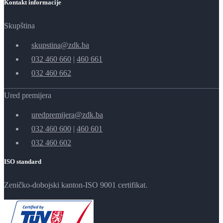
Kontakt informacije
Skupština
skupstina@zdk.ba
032 460 660
|
460 661
032 460 662
Ured premijera
uredpremijera@zdk.ba
032 460 600
|
460 601
032 460 602
ISO standard
Zeničko-dobojski kanton-ISO 9001 certifikat.