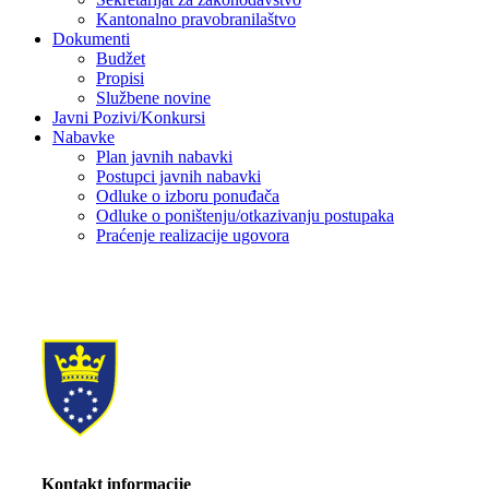
Kantonalno pravobranilaštvo
Dokumenti
Budžet
Propisi
Službene novine
Javni Pozivi/Konkursi
Nabavke
Plan javnih nabavki
Postupci javnih nabavki
Odluke o izboru ponuđača
Odluke o poništenju/otkazivanju postupaka
Praćenje realizacije ugovora
Kontakt informacije