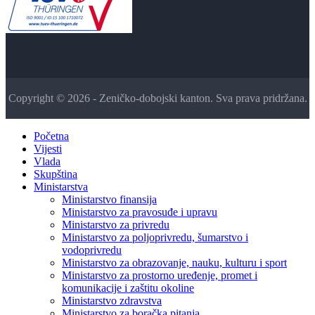
Copyright © 2026 - Zeničko-dobojski kanton. Sva prava pridržana.
Početna
Vijesti
Vlada
Skupština
Ministarstva
Ministarstvo finansija
Ministarstvo za pravosuđe i upravu
Ministarstvo za privredu
Ministarstvo za poljoprivredu, šumarstvo i
vodoprivredu
Ministarstvo za obrazovanje, nauku, kulturu i sport
Ministarstvo za prostorno uređenje, promet i
komunikacije i zaštitu okoline
Ministarstvo zdravstva
Ministarstvo za boračka pitanja