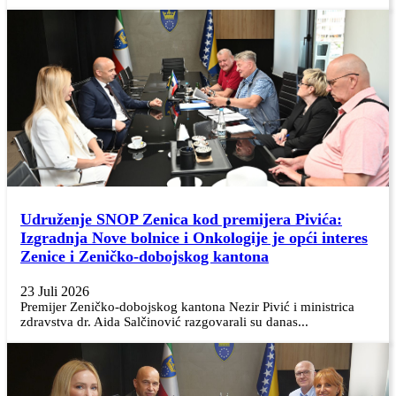
Udruženje SNOP Zenica kod premijera Pivića:
Izgradnja Nove bolnice i Onkologije je opći interes
Zenice i Zeničko-dobojskog kantona
23 Juli 2026
Premijer Zeničko-dobojskog kantona Nezir Pivić i ministrica
zdravstva dr. Aida Salčinović razgovarali su danas...