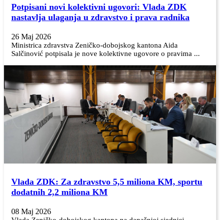
Potpisani novi kolektivni ugovori: Vlada ZDK
nastavlja ulaganja u zdravstvo i prava radnika
26 Maj 2026
Ministrica zdravstva Zeničko-dobojskog kantona Aida
Salčinović potpisala je nove kolektivne ugovore o pravima ...
Vlada ZDK: Za zdravstvo 5,5 miliona KM, sportu
dodatnih 2,2 miliona KM
08 Maj 2026
Vlada Zeničko-dobojskog kantona na današnjoj sjednici