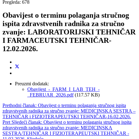
Pregleda: 678
Obavijest o terminu polaganja stručnog
ispita zdravstvenih radnika za stručno
zvanje: LABORATORIJSKI TEHNIČAR
I FARMACEUTSKI TEHNIČAR-
12.02.2026.
Preuzmi dodatak:
Obavijest_-_FARM_I_LAB_TEH_-
_FEBRUAR_2026.pdf
(117.57 KB)
Prethodni članak: Obavijest o terminu polaganja stručnog ispita
zdravstvenih radnika za stručno zvanje: MEDICINSKA SESTRA –
TEHNIČAR i FIZIOTERAPEUTSKI TEHNIČAR-16.02.2026.
Pret
Sljedeći članak: Obavijest o terminu polaganja stručnog ispita
zdravstvenih radnika za stručno zvanje: MEDICINSKA
SESTRA/TEHNIČAR I FIZIOTERAPEUTSKI TEHNIČAR -
11.02.2026.
Sljedeće