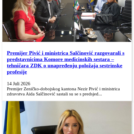
Premijer Pivić i ministrica Salčinović razgovarali s
predstavnicima Komore medicinskih sestara –
tehničara ZDK o unapređenju položaja sestrinske
profesije
14 Juli 2026
Premijer Zeničko-dobojskog kantona Nezir Pivić i ministrica
zdravstva Aida Salčinović sastali su se s predsjed...