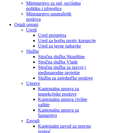
Ministarstvo za rad, socijalnu
politiku i izbjeglice
Ministarstvo unutrašnjih
poslova
Ostali organi
Uredi
Ured premijera
Ured za borbu protiv korupcije
Ured za javne nabavke
Službe
Stručna služba Skupštine
Stručna služba Vlade
Stručna služba za razvoj i
međunarodne projekte
Služba za zajedničke poslove
Uprave
Kantonalna uprava za
inspekcijske poslove
Kantonalna uprava civilne
zaštite
Kantonalna uprava za
šumarstvo
Zavodi
Kantonalni zavod za pravnu
pomoć