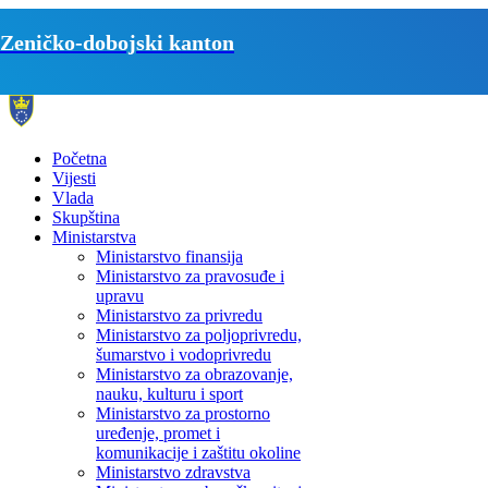
Zeničko-dobojski kanton
Početna
Vijesti
Vlada
Skupština
Ministarstva
Ministarstvo finansija
Ministarstvo za pravosuđe i
upravu
Ministarstvo za privredu
Ministarstvo za poljoprivredu,
šumarstvo i vodoprivredu
Ministarstvo za obrazovanje,
nauku, kulturu i sport
Ministarstvo za prostorno
uređenje, promet i
komunikacije i zaštitu okoline
Ministarstvo zdravstva