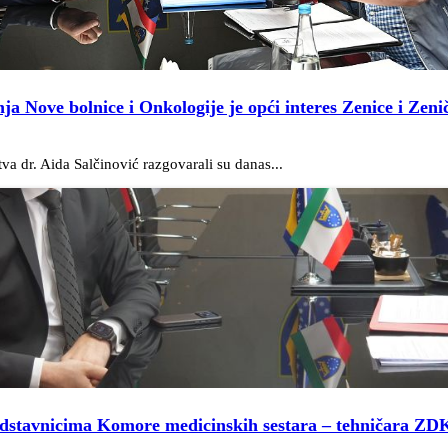
a Nove bolnice i Onkologije je opći interes Zenice i Zen
va dr. Aida Salčinović razgovarali su danas...
predstavnicima Komore medicinskih sestara – tehničara ZDK