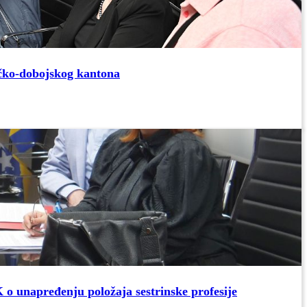
ičko-dobojskog kantona
 o unapređenju položaja sestrinske profesije