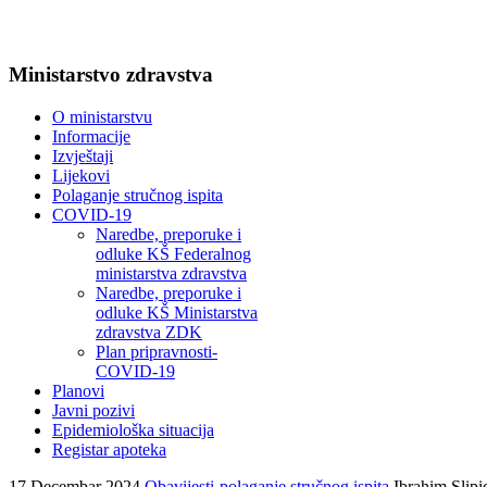
Ministarstvo zdravstva
O ministarstvu
Informacije
Izvještaji
Lijekovi
Polaganje stručnog ispita
COVID-19
Naredbe, preporuke i
odluke KŠ Federalnog
ministarstva zdravstva
Naredbe, preporuke i
odluke KŠ Ministarstva
zdravstva ZDK
Plan pripravnosti-
COVID-19
Planovi
Javni pozivi
Epidemiološka situacija
Registar apoteka
17 Decembar 2024
Obavijesti-polaganje stručnog ispita
Ibrahim Slipi