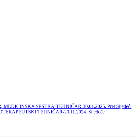
TEHNIČAR, MEDICINSKA SESTRA-TEHNIČAR-30.01.2025.
Pret
Sljedeći
 I FIZIOTERAPEUTSKI TEHNIČAR-20.11.2024.
Sljedeće