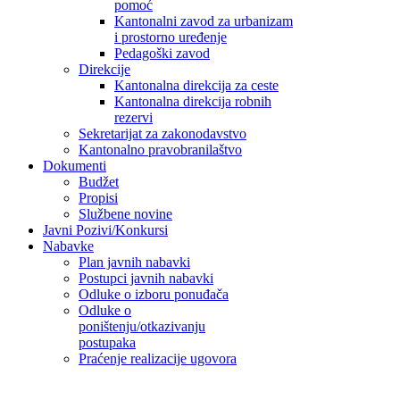
pomoć
Kantonalni zavod za urbanizam
i prostorno uređenje
Pedagoški zavod
Direkcije
Kantonalna direkcija za ceste
Kantonalna direkcija robnih
rezervi
Sekretarijat za zakonodavstvo
Kantonalno pravobranilaštvo
Dokumenti
Budžet
Propisi
Službene novine
Javni Pozivi/Konkursi
Nabavke
Plan javnih nabavki
Postupci javnih nabavki
Odluke o izboru ponuđača
Odluke o
poništenju/otkazivanju
postupaka
Praćenje realizacije ugovora