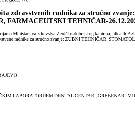
 ispita zdravstvenih radnika za stručn
, FARMACEUTSKI TEHNIČAR-26.12.202
orijama Ministarstva zdravstva Zeničko-dobojskog kantona, ulica dr A
spit za zdravstvene radnike za stručno zvanje: ZUBNI TEHNIČAR
J
ARAJEVO
NIČKIM LABORATORIJEM DENTAL CENTAR „GREBENAR