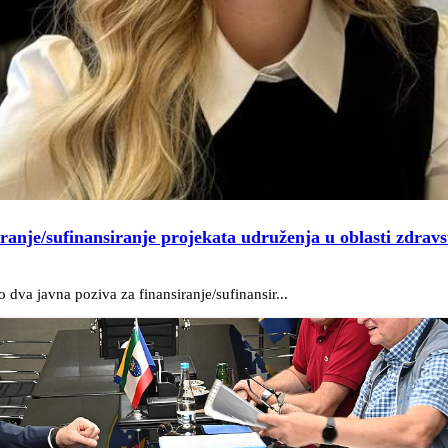
iranje/sufinansiranje projekata udruženja u oblasti zdravs
dva javna poziva za finansiranje/sufinansir...