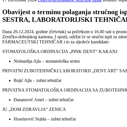
Obavijest o terminu polaganja stručnog
SESTRA, LABORATORIJSKI TEHNIČAR
Dana 26.12.2024. godine (četvrtak) sa početkom u 16.00 sati u prost
Zeničko-dobojskog kantona, I sprat), održat će se stručni i
FARMACEUTSKI TEHNIČAR i to za sljedeće kandidate:
STOMATOLOŠKA ORDINACIJA „PINK DENT“ KAKAN
Neimarlija Ajla – stomatološka sestra
PRIVATNI ZUBOTEHNIČKI LABORATORIJ „DENT ART“ S
Bojić Ajla – zubni tehničar
PRIVATNA STOMATOLOŠKA ORDINACIJA SA ZUBOTEH
Đananović Amel – zubni tehničar
JU „DOM ZDRAVLJA“ ZENICA
Huseinović Sejida – zubni tehničar