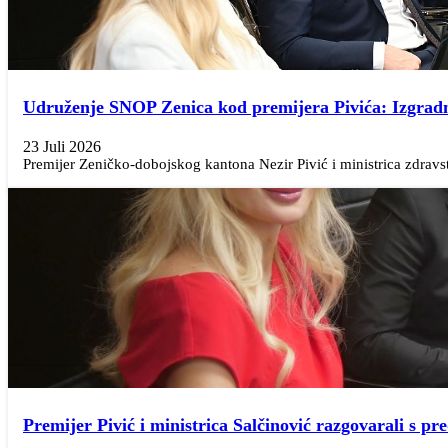
Udruženje SNOP Zenica kod premijera Pivića: Izgradnj
23 Juli 2026
Premijer Zeničko-dobojskog kantona Nezir Pivić i ministrica zdravst
Premijer Pivić i ministrica Salčinović razgovarali s 