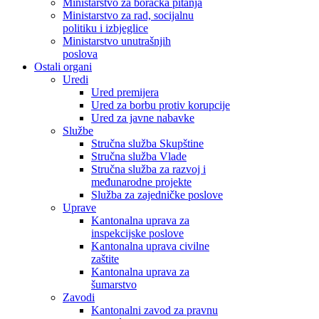
Ministarstvo za boračka pitanja
Ministarstvo za rad, socijalnu
politiku i izbjeglice
Ministarstvo unutrašnjih
poslova
Ostali organi
Uredi
Ured premijera
Ured za borbu protiv korupcije
Ured za javne nabavke
Službe
Stručna služba Skupštine
Stručna služba Vlade
Stručna služba za razvoj i
međunarodne projekte
Služba za zajedničke poslove
Uprave
Kantonalna uprava za
inspekcijske poslove
Kantonalna uprava civilne
zaštite
Kantonalna uprava za
šumarstvo
Zavodi
Kantonalni zavod za pravnu