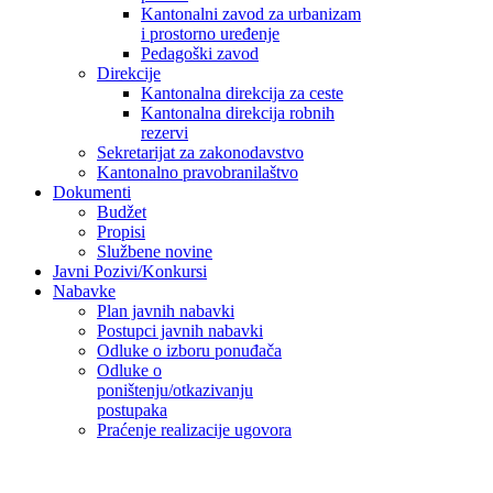
Kantonalni zavod za urbanizam
i prostorno uređenje
Pedagoški zavod
Direkcije
Kantonalna direkcija za ceste
Kantonalna direkcija robnih
rezervi
Sekretarijat za zakonodavstvo
Kantonalno pravobranilaštvo
Dokumenti
Budžet
Propisi
Službene novine
Javni Pozivi/Konkursi
Nabavke
Plan javnih nabavki
Postupci javnih nabavki
Odluke o izboru ponuđača
Odluke o
poništenju/otkazivanju
postupaka
Praćenje realizacije ugovora