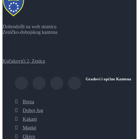
Dobrodošli na web stranicu
Zeničko-dobojskog kantona
Kučukovići 2, Zenica
Gradovi i općine Kantona
Breza
Doboj Jug
Kakanj
Maglaj
Olovo