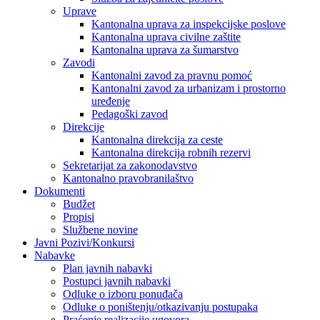
Uprave
Kantonalna uprava za inspekcijske poslove
Kantonalna uprava civilne zaštite
Kantonalna uprava za šumarstvo
Zavodi
Kantonalni zavod za pravnu pomoć
Kantonalni zavod za urbanizam i prostorno
uređenje
Pedagoški zavod
Direkcije
Kantonalna direkcija za ceste
Kantonalna direkcija robnih rezervi
Sekretarijat za zakonodavstvo
Kantonalno pravobranilaštvo
Dokumenti
Budžet
Propisi
Službene novine
Javni Pozivi/Konkursi
Nabavke
Plan javnih nabavki
Postupci javnih nabavki
Odluke o izboru ponuđača
Odluke o poništenju/otkazivanju postupaka
Praćenje realizacije ugovora