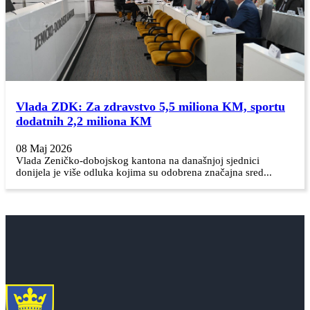
Vlada ZDK: Za zdravstvo 5,5 miliona KM, sportu
dodatnih 2,2 miliona KM
08 Maj 2026
Vlada Zeničko-dobojskog kantona na današnjoj sjednici
donijela je više odluka kojima su odobrena značajna sred...