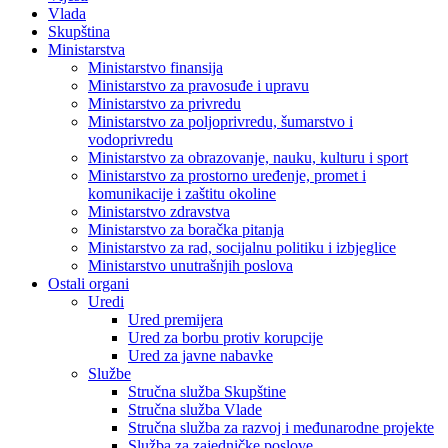
Vlada
Skupština
Ministarstva
Ministarstvo finansija
Ministarstvo za pravosuđe i upravu
Ministarstvo za privredu
Ministarstvo za poljoprivredu, šumarstvo i
vodoprivredu
Ministarstvo za obrazovanje, nauku, kulturu i sport
Ministarstvo za prostorno uređenje, promet i
komunikacije i zaštitu okoline
Ministarstvo zdravstva
Ministarstvo za boračka pitanja
Ministarstvo za rad, socijalnu politiku i izbjeglice
Ministarstvo unutrašnjih poslova
Ostali organi
Uredi
Ured premijera
Ured za borbu protiv korupcije
Ured za javne nabavke
Službe
Stručna služba Skupštine
Stručna služba Vlade
Stručna služba za razvoj i međunarodne projekte
Služba za zajedničke poslove