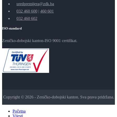
uredpremijera@zdk.ba
032 460 600
|
460 601
032 460 602
ISO standard
Zeničko-dobojski kanton-ISO 9001 certifikat.
Copyright © 2026 - Zeničko-dobojski kanton. Sva prava pridržana.
Početna
Vijesti