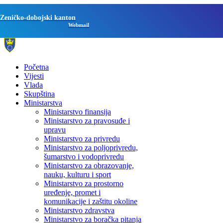
Zeničko-dobojski kanton
Webmail
Početna
Vijesti
Vlada
Skupština
Ministarstva
Ministarstvo finansija
Ministarstvo za pravosuđe i
upravu
Ministarstvo za privredu
Ministarstvo za poljoprivredu,
šumarstvo i vodoprivredu
Ministarstvo za obrazovanje,
nauku, kulturu i sport
Ministarstvo za prostorno
uređenje, promet i
komunikacije i zaštitu okoline
Ministarstvo zdravstva
Ministarstvo za boračka pitanja