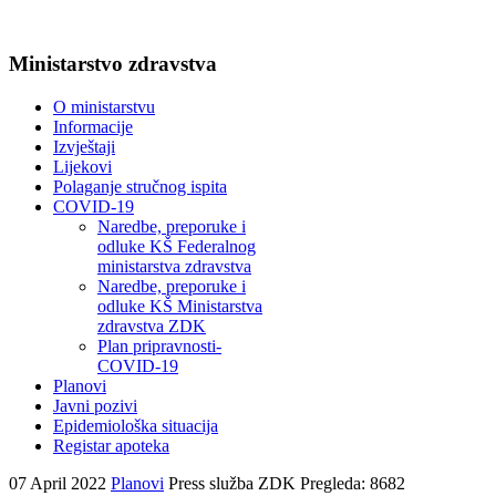
Ministarstvo zdravstva
O ministarstvu
Informacije
Izvještaji
Lijekovi
Polaganje stručnog ispita
COVID-19
Naredbe, preporuke i
odluke KŠ Federalnog
ministarstva zdravstva
Naredbe, preporuke i
odluke KŠ Ministarstva
zdravstva ZDK
Plan pripravnosti-
COVID-19
Planovi
Javni pozivi
Epidemiološka situacija
Registar apoteka
07 April 2022
Planovi
Press služba ZDK
Pregleda: 8682