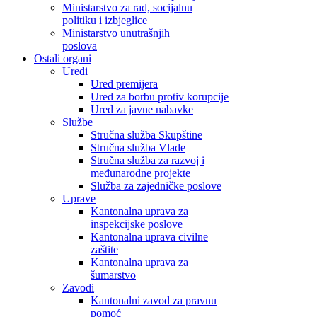
Ministarstvo za rad, socijalnu
politiku i izbjeglice
Ministarstvo unutrašnjih
poslova
Ostali organi
Uredi
Ured premijera
Ured za borbu protiv korupcije
Ured za javne nabavke
Službe
Stručna služba Skupštine
Stručna služba Vlade
Stručna služba za razvoj i
međunarodne projekte
Služba za zajedničke poslove
Uprave
Kantonalna uprava za
inspekcijske poslove
Kantonalna uprava civilne
zaštite
Kantonalna uprava za
šumarstvo
Zavodi
Kantonalni zavod za pravnu
pomoć