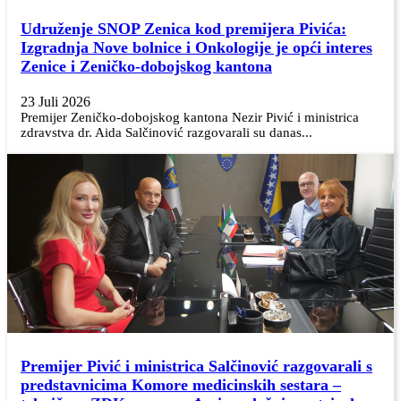
Udruženje SNOP Zenica kod premijera Pivića:
Izgradnja Nove bolnice i Onkologije je opći interes
Zenice i Zeničko-dobojskog kantona
23 Juli 2026
Premijer Zeničko-dobojskog kantona Nezir Pivić i ministrica
zdravstva dr. Aida Salčinović razgovarali su danas...
Premijer Pivić i ministrica Salčinović razgovarali s
predstavnicima Komore medicinskih sestara –