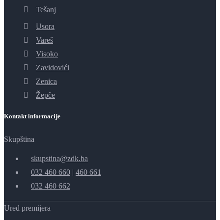
Tešanj
Usora
Vareš
Visoko
Zavidovići
Zenica
Žepče
Kontakt informacije
Skupština
skupstina@zdk.ba
032 460 660
|
460 661
032 460 662
Ured premijera