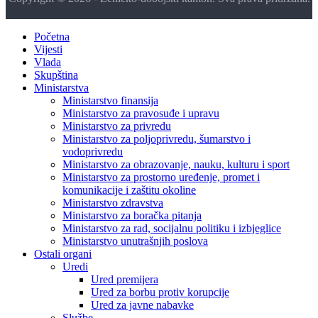
Početna
Vijesti
Vlada
Skupština
Ministarstva
Ministarstvo finansija
Ministarstvo za pravosuđe i upravu
Ministarstvo za privredu
Ministarstvo za poljoprivredu, šumarstvo i
vodoprivredu
Ministarstvo za obrazovanje, nauku, kulturu i sport
Ministarstvo za prostorno uređenje, promet i
komunikacije i zaštitu okoline
Ministarstvo zdravstva
Ministarstvo za boračka pitanja
Ministarstvo za rad, socijalnu politiku i izbjeglice
Ministarstvo unutrašnjih poslova
Ostali organi
Uredi
Ured premijera
Ured za borbu protiv korupcije
Ured za javne nabavke
Službe