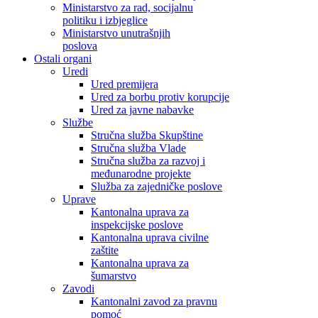
Ministarstvo za rad, socijalnu
politiku i izbjeglice
Ministarstvo unutrašnjih
poslova
Ostali organi
Uredi
Ured premijera
Ured za borbu protiv korupcije
Ured za javne nabavke
Službe
Stručna služba Skupštine
Stručna služba Vlade
Stručna služba za razvoj i
međunarodne projekte
Služba za zajedničke poslove
Uprave
Kantonalna uprava za
inspekcijske poslove
Kantonalna uprava civilne
zaštite
Kantonalna uprava za
šumarstvo
Zavodi
Kantonalni zavod za pravnu
pomoć