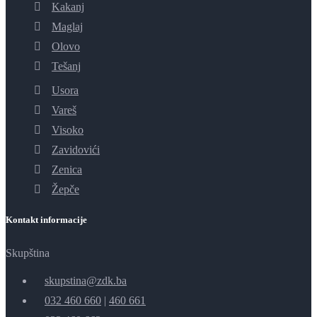
Kakanj
Maglaj
Olovo
Tešanj
Usora
Vareš
Visoko
Zavidovići
Zenica
Žepče
Kontakt informacije
Skupština
skupstina@zdk.ba
032 460 660
|
460 661