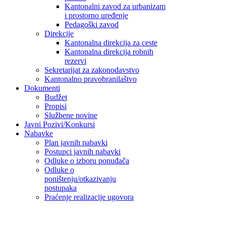
Kantonalni zavod za urbanizam
i prostorno uređenje
Pedagoški zavod
Direkcije
Kantonalna direkcija za ceste
Kantonalna direkcija robnih
rezervi
Sekretarijat za zakonodavstvo
Kantonalno pravobranilaštvo
Dokumenti
Budžet
Propisi
Službene novine
Javni Pozivi/Konkursi
Nabavke
Plan javnih nabavki
Postupci javnih nabavki
Odluke o izboru ponuđača
Odluke o
poništenju/otkazivanju
postupaka
Praćenje realizacije ugovora