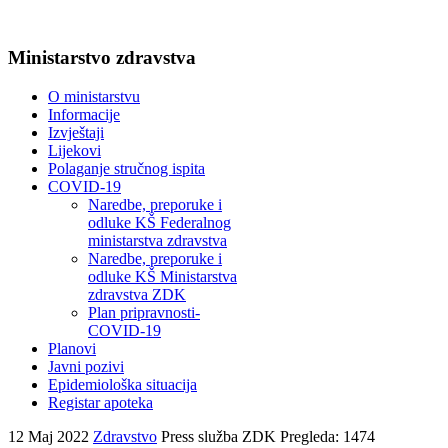
Ministarstvo zdravstva
O ministarstvu
Informacije
Izvještaji
Lijekovi
Polaganje stručnog ispita
COVID-19
Naredbe, preporuke i
odluke KŠ Federalnog
ministarstva zdravstva
Naredbe, preporuke i
odluke KŠ Ministarstva
zdravstva ZDK
Plan pripravnosti-
COVID-19
Planovi
Javni pozivi
Epidemiološka situacija
Registar apoteka
12 Maj 2022
Zdravstvo
Press služba ZDK
Pregleda: 1474