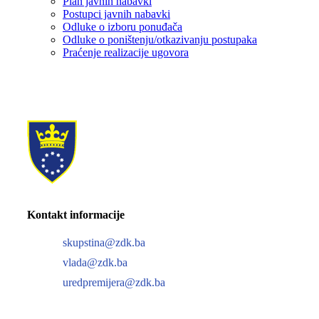
Plan javnih nabavki
Postupci javnih nabavki
Odluke o izboru ponuđača
Odluke o poništenju/otkazivanju postupaka
Praćenje realizacije ugovora
Kontakt informacije
skupstina@zdk.ba
vlada@zdk.ba
uredpremijera@zdk.ba