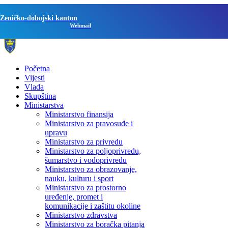
Zeničko-dobojski kanton
Webmail
Početna
Vijesti
Vlada
Skupština
Ministarstva
Ministarstvo finansija
Ministarstvo za pravosuđe i
upravu
Ministarstvo za privredu
Ministarstvo za poljoprivredu,
šumarstvo i vodoprivredu
Ministarstvo za obrazovanje,
nauku, kulturu i sport
Ministarstvo za prostorno
uređenje, promet i
komunikacije i zaštitu okoline
Ministarstvo zdravstva
Ministarstvo za boračka pitanja