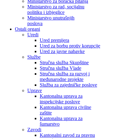
Ministarstvo za boračka pitanja
Ministarstvo za rad, socijalnu
politiku i izbjeglice
Ministarstvo unutrašnjih
poslova
Ostali organi
Uredi
Ured premijera
Ured za borbu protiv korupcije
Ured za javne nabavke
Službe
Stručna služba Skupštine
Stručna služba Vlade
Stručna služba za razvoj i
međunarodne projekte
Služba za zajedničke poslove
Uprave
Kantonalna uprava za
inspekcijske poslove
Kantonalna uprava civilne
zaštite
Kantonalna uprava za
šumarstvo
Zavodi
Kantonalni zavod za pravnu