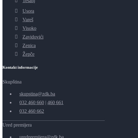
Tešanj
Usora
Vareš
Visoko
Zavidovići
Zenica
Žepče
Kontakt informacije
Skupština
skupstina@zdk.ba
032 460 660
|
460 661
032 460 662
Ured premijera
uredpremijera@zdk.ba