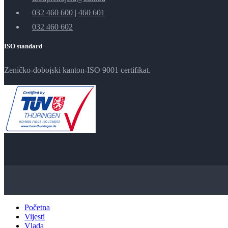
032 460 600
|
460 601
032 460 602
ISO standard
Zeničko-dobojski kanton-ISO 9001 certifikat.
Početna
Vijesti
Vlada