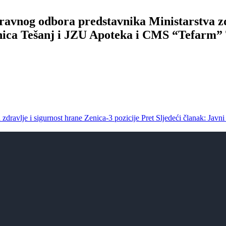
Upravnog odbora predstavnika Ministarstva 
nica Tešanj i JZU Apoteka i CMS “Tefarm” 
 zdravlje i sigurnost hrane Zenica-3 pozicije
Pret
Sljedeći članak: Javni