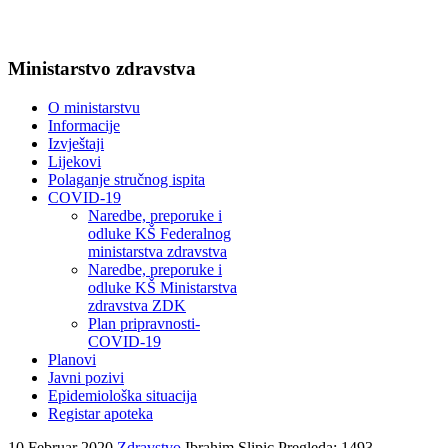
Ministarstvo zdravstva
O ministarstvu
Informacije
Izvještaji
Lijekovi
Polaganje stručnog ispita
COVID-19
Naredbe, preporuke i
odluke KŠ Federalnog
ministarstva zdravstva
Naredbe, preporuke i
odluke KŠ Ministarstva
zdravstva ZDK
Plan pripravnosti-
COVID-19
Planovi
Javni pozivi
Epidemiološka situacija
Registar apoteka
10 Februar 2020
Zdravstvo
Ibrahim Slipic
Pregleda: 1493