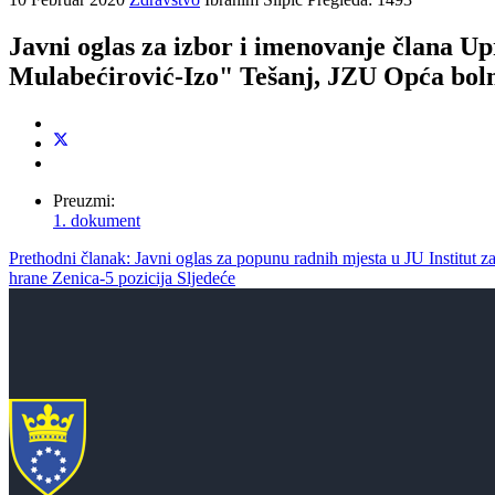
Javni oglas za izbor i imenovanje člana 
Mulabećirović-Izo" Tešanj, JZU Opća bol
Preuzmi:
1. dokument
Prethodni članak: Javni oglas za popunu radnih mjesta u JU Institut za
hrane Zenica-5 pozicija
Sljedeće