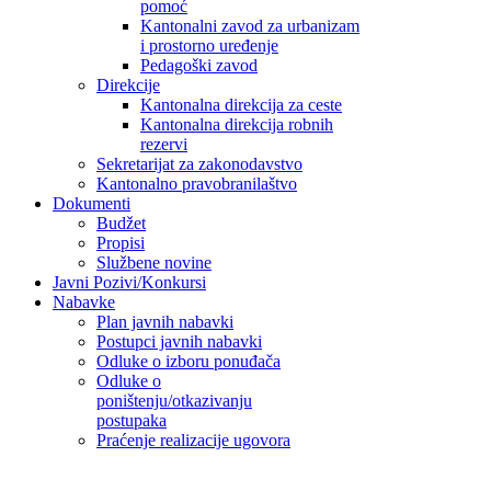
pomoć
Kantonalni zavod za urbanizam
i prostorno uređenje
Pedagoški zavod
Direkcije
Kantonalna direkcija za ceste
Kantonalna direkcija robnih
rezervi
Sekretarijat za zakonodavstvo
Kantonalno pravobranilaštvo
Dokumenti
Budžet
Propisi
Službene novine
Javni Pozivi/Konkursi
Nabavke
Plan javnih nabavki
Postupci javnih nabavki
Odluke o izboru ponuđača
Odluke o
poništenju/otkazivanju
postupaka
Praćenje realizacije ugovora