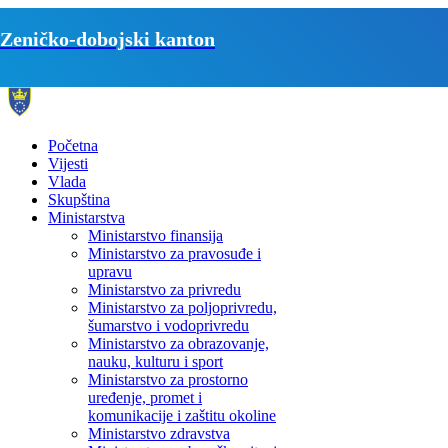
Zeničko-dobojski kanton
Početna
Vijesti
Vlada
Skupština
Ministarstva
Ministarstvo finansija
Ministarstvo za pravosuđe i
upravu
Ministarstvo za privredu
Ministarstvo za poljoprivredu,
šumarstvo i vodoprivredu
Ministarstvo za obrazovanje,
nauku, kulturu i sport
Ministarstvo za prostorno
uređenje, promet i
komunikacije i zaštitu okoline
Ministarstvo zdravstva