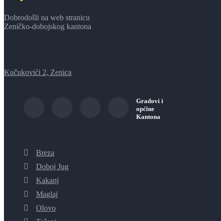
Dobrodošli na web stranicu
Zeničko-dobojskog kantona
Kučukovići 2, Zenica
Gradovi i
općine
Kantona
Breza
Doboj Jug
Kakanj
Maglaj
Olovo