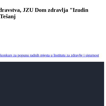
zdravstva, JZU Dom zdravlja "Izudin
Tešanj
 konkurs za popunu radnih mjesta u Institutu za zdravlje i sigurnost