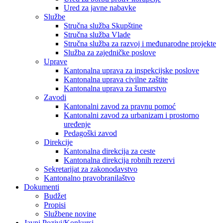
Ured za javne nabavke
Službe
Stručna služba Skupštine
Stručna služba Vlade
Stručna služba za razvoj i međunarodne projekte
Služba za zajedničke poslove
Uprave
Kantonalna uprava za inspekcijske poslove
Kantonalna uprava civilne zaštite
Kantonalna uprava za šumarstvo
Zavodi
Kantonalni zavod za pravnu pomoć
Kantonalni zavod za urbanizam i prostorno
uređenje
Pedagoški zavod
Direkcije
Kantonalna direkcija za ceste
Kantonalna direkcija robnih rezervi
Sekretarijat za zakonodavstvo
Kantonalno pravobranilaštvo
Dokumenti
Budžet
Propisi
Službene novine
Javni Pozivi/Konkursi