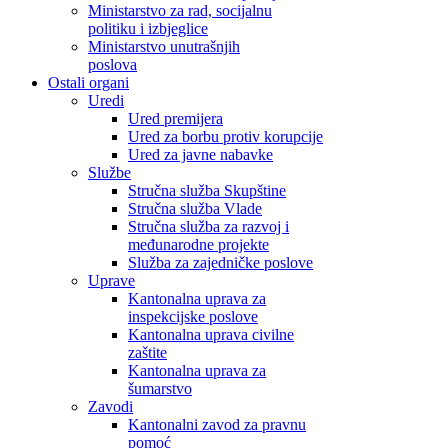
Ministarstvo za rad, socijalnu
politiku i izbjeglice
Ministarstvo unutrašnjih
poslova
Ostali organi
Uredi
Ured premijera
Ured za borbu protiv korupcije
Ured za javne nabavke
Službe
Stručna služba Skupštine
Stručna služba Vlade
Stručna služba za razvoj i
međunarodne projekte
Služba za zajedničke poslove
Uprave
Kantonalna uprava za
inspekcijske poslove
Kantonalna uprava civilne
zaštite
Kantonalna uprava za
šumarstvo
Zavodi
Kantonalni zavod za pravnu
pomoć