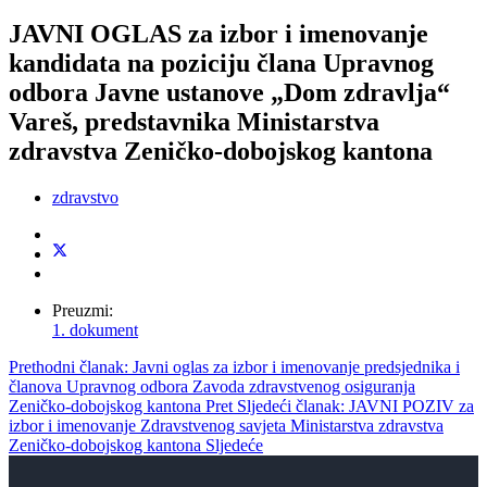
JAVNI OGLAS za izbor i imenovanje
kandidata na poziciju člana Upravnog
odbora Javne ustanove „Dom zdravlja“
Vareš, predstavnika Ministarstva
zdravstva Zeničko-dobojskog kantona
zdravstvo
Preuzmi:
1. dokument
Prethodni članak: Javni oglas za izbor i imenovanje predsjednika i
članova Upravnog odbora Zavoda zdravstvenog osiguranja
Zeničko-dobojskog kantona
Pret
Sljedeći članak: JAVNI POZIV za
izbor i imenovanje Zdravstvenog savjeta Ministarstva zdravstva
Zeničko-dobojskog kantona
Sljedeće