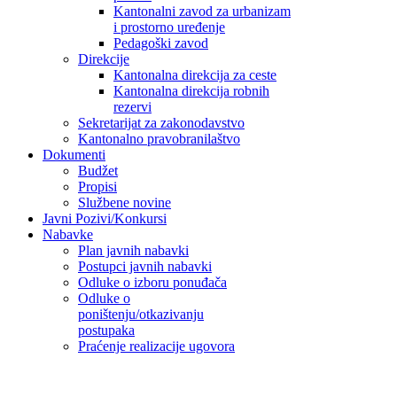
Kantonalni zavod za urbanizam
i prostorno uređenje
Pedagoški zavod
Direkcije
Kantonalna direkcija za ceste
Kantonalna direkcija robnih
rezervi
Sekretarijat za zakonodavstvo
Kantonalno pravobranilaštvo
Dokumenti
Budžet
Propisi
Službene novine
Javni Pozivi/Konkursi
Nabavke
Plan javnih nabavki
Postupci javnih nabavki
Odluke o izboru ponuđača
Odluke o
poništenju/otkazivanju
postupaka
Praćenje realizacije ugovora