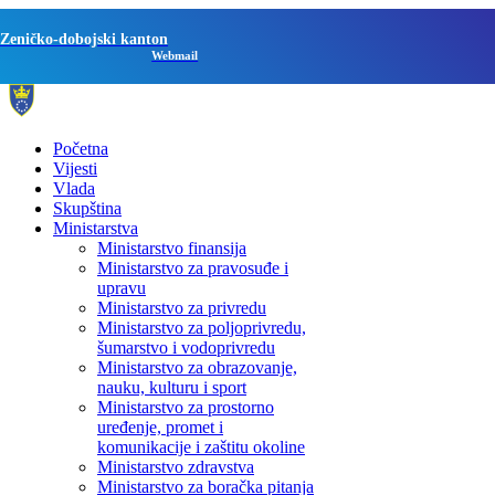
Zeničko-dobojski kanton
Webmail
Početna
Vijesti
Vlada
Skupština
Ministarstva
Ministarstvo finansija
Ministarstvo za pravosuđe i
upravu
Ministarstvo za privredu
Ministarstvo za poljoprivredu,
šumarstvo i vodoprivredu
Ministarstvo za obrazovanje,
nauku, kulturu i sport
Ministarstvo za prostorno
uređenje, promet i
komunikacije i zaštitu okoline
Ministarstvo zdravstva
Ministarstvo za boračka pitanja