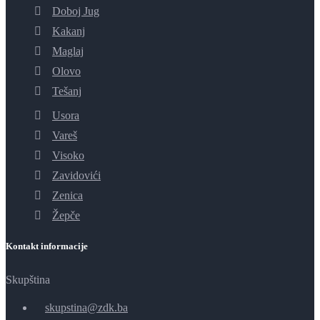
Doboj Jug
Kakanj
Maglaj
Olovo
Tešanj
Usora
Vareš
Visoko
Zavidovići
Zenica
Žepče
Kontakt informacije
Skupština
skupstina@zdk.ba