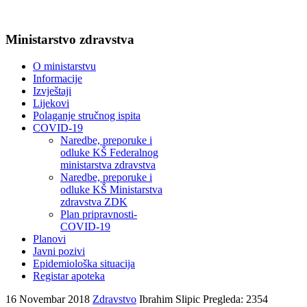
Ministarstvo zdravstva
O ministarstvu
Informacije
Izvještaji
Lijekovi
Polaganje stručnog ispita
COVID-19
Naredbe, preporuke i
odluke KŠ Federalnog
ministarstva zdravstva
Naredbe, preporuke i
odluke KŠ Ministarstva
zdravstva ZDK
Plan pripravnosti-
COVID-19
Planovi
Javni pozivi
Epidemiološka situacija
Registar apoteka
16 Novembar 2018
Zdravstvo
Ibrahim Slipic
Pregleda: 2354