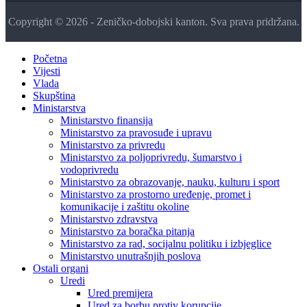
Copyright © 2026 - Zeničko-dobojski kanton. Sva prava pridržana.
Početna
Vijesti
Vlada
Skupština
Ministarstva
Ministarstvo finansija
Ministarstvo za pravosuđe i upravu
Ministarstvo za privredu
Ministarstvo za poljoprivredu, šumarstvo i
vodoprivredu
Ministarstvo za obrazovanje, nauku, kulturu i sport
Ministarstvo za prostorno uređenje, promet i
komunikacije i zaštitu okoline
Ministarstvo zdravstva
Ministarstvo za boračka pitanja
Ministarstvo za rad, socijalnu politiku i izbjeglice
Ministarstvo unutrašnjih poslova
Ostali organi
Uredi
Ured premijera
Ured za borbu protiv korupcije